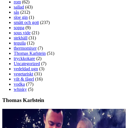
rom
(62)
sallad
(43)
sås
(212)
sloe gin
(1)
smått och gott
(237)
soppa
(9)
sous vide
(21)
stekhäll
(31)
tequila
(12)
thermomixer
(7)
Thomas Karlstein
(51)
tryckkokare
(2)
Uncategorized
(7)
vedeldad ugn
(3)
vegetariskt
(31)
vilt & fågel
(16)
vodka
(77)
whisky
(5)
Thomas Karlstein