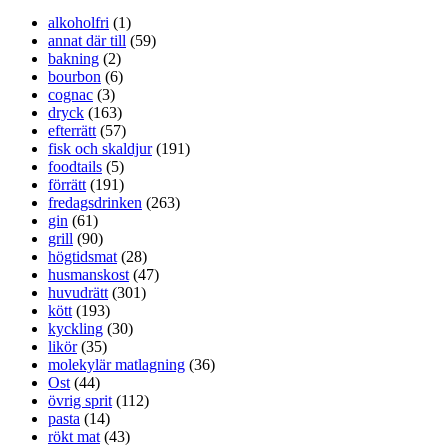
alkoholfri
(1)
annat där till
(59)
bakning
(2)
bourbon
(6)
cognac
(3)
dryck
(163)
efterrätt
(57)
fisk och skaldjur
(191)
foodtails
(5)
förrätt
(191)
fredagsdrinken
(263)
gin
(61)
grill
(90)
högtidsmat
(28)
husmanskost
(47)
huvudrätt
(301)
kött
(193)
kyckling
(30)
likör
(35)
molekylär matlagning
(36)
Ost
(44)
övrig sprit
(112)
pasta
(14)
rökt mat
(43)