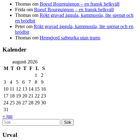
Thomas
om
Boeuf Bourguignon – en fransk helkväll
Frida
om
Boeuf Bourguignon – en fransk helkväll
Thomas
om
Rökt gravad äggula, kammussla, lite spenat och
en brödbit
Peter
om
Rökt gravad äggula, kammussla, lite spenat och en
brödbit
Thomas
om
Hemgjord saltgurka utan trams
Kalender
augusti 2026
M
T
O
T
F
L
S
1
2
3
4
5
6
7
8
9
10
11
12
13
14
15
16
17
18
19
20
21
22
23
24
25
26
27
28
29
30
31
« jun
Sök
efter:
Urval