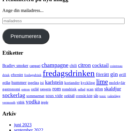
Ange din mailadress...
mailadress
Prenumerera
Etiketter
champagne
citron
cocktail
Bradley smoker
chili
campari
cointreau
fredagsdrinken
gin
förrätt
grill
efterrätt
drink
fredagsdrink
lime
karlstein
hummer
isi
koriander
molekylär
ingefära
kyckling
grillat
rom
skaldjur
sifon
gastronomi
romdrink
scan
oxfilé
ostron
rapsgris
sallad
sockerlag
sous vide
sås
sommarmat
svenskt kött
stekhäll
tonic
vaktelägg
vodka
vermouth
vitlök
äpple
Arkiv
juni 2023
september 2022