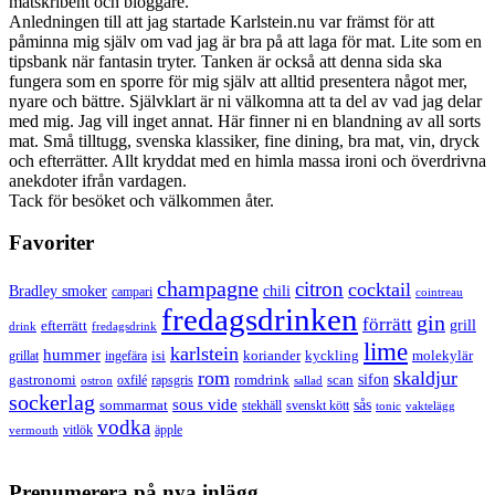
matskribent och bloggare.
Anledningen till att jag startade Karlstein.nu var främst för att
påminna mig själv om vad jag är bra på att laga för mat. Lite som en
tipsbank när fantasin tryter. Tanken är också att denna sida ska
fungera som en sporre för mig själv att alltid presentera något mer,
nyare och bättre. Självklart är ni välkomna att ta del av vad jag delar
med mig. Jag vill inget annat. Här finner ni en blandning av all sorts
mat. Små tilltugg, svenska klassiker, fine dining, bra mat, vin, dryck
och efterrätter. Allt kryddat med en himla massa ironi och överdrivna
anekdoter ifrån vardagen.
Tack för besöket och välkommen åter.
Favoriter
champagne
citron
cocktail
Bradley smoker
chili
campari
cointreau
fredagsdrinken
gin
förrätt
grill
efterrätt
drink
fredagsdrink
lime
karlstein
hummer
isi
koriander
molekylär
ingefära
kyckling
grillat
rom
skaldjur
sifon
gastronomi
romdrink
scan
oxfilé
ostron
rapsgris
sallad
sockerlag
sous vide
sås
sommarmat
svenskt kött
stekhäll
tonic
vaktelägg
vodka
vermouth
vitlök
äpple
Prenumerera på nya inlägg