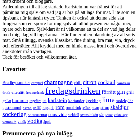
matskribent och bloggare.
Anledningen till att jag startade Karlstein.nu var främst för att
påminna mig själv om vad jag är bra på att laga för mat. Lite som en
tipsbank när fantasin tryter. Tanken är också att denna sida ska
fungera som en sporre för mig själv att alltid presentera något mer,
nyare och bättre. Självklart är ni välkomna att ta del av vad jag delar
med mig. Jag vill inget annat. Här finner ni en blandning av all sorts
mat. Små tilltugg, svenska klassiker, fine dining, bra mat, vin, dryck
och efterrätter. Allt kryddat med en himla massa ironi och överdrivna
anekdoter ifrån vardagen.
Tack för besöket och välkommen åter.
Favoriter
champagne
citron
cocktail
Bradley smoker
chili
campari
cointreau
fredagsdrinken
gin
förrätt
grill
efterrätt
drink
fredagsdrink
lime
karlstein
hummer
isi
koriander
molekylär
ingefära
kyckling
grillat
rom
skaldjur
sifon
gastronomi
romdrink
scan
oxfilé
ostron
rapsgris
sallad
sockerlag
sous vide
sås
sommarmat
svenskt kött
stekhäll
tonic
vaktelägg
vodka
vermouth
vitlök
äpple
Prenumerera på nya inlägg