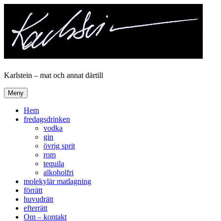
Hoppa
till
innehåll
Karlstein – mat och annat därtill
Meny
Hem
fredagsdrinken
vodka
gin
övrig sprit
rom
tequila
alkoholfri
molekylär matlagning
förrätt
huvudrätt
efterrätt
Om – kontakt