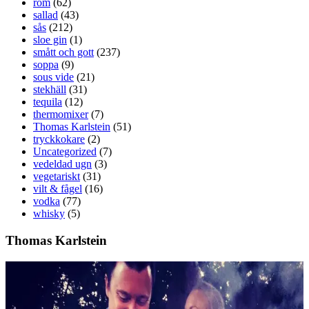
rom
(62)
sallad
(43)
sås
(212)
sloe gin
(1)
smått och gott
(237)
soppa
(9)
sous vide
(21)
stekhäll
(31)
tequila
(12)
thermomixer
(7)
Thomas Karlstein
(51)
tryckkokare
(2)
Uncategorized
(7)
vedeldad ugn
(3)
vegetariskt
(31)
vilt & fågel
(16)
vodka
(77)
whisky
(5)
Thomas Karlstein