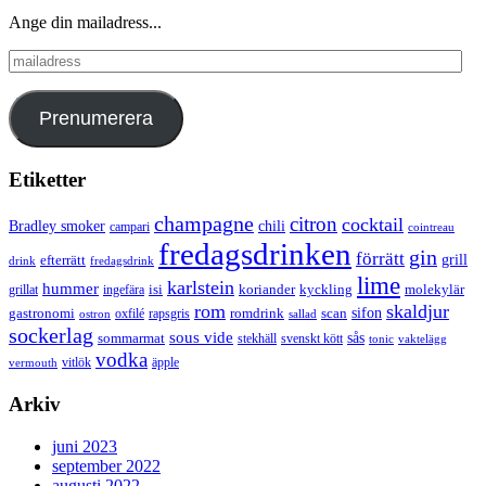
Ange din mailadress...
mailadress
Prenumerera
Etiketter
champagne
citron
cocktail
Bradley smoker
chili
campari
cointreau
fredagsdrinken
gin
förrätt
grill
efterrätt
drink
fredagsdrink
lime
karlstein
hummer
isi
koriander
molekylär
ingefära
kyckling
grillat
rom
skaldjur
sifon
gastronomi
romdrink
scan
oxfilé
ostron
rapsgris
sallad
sockerlag
sous vide
sås
sommarmat
svenskt kött
stekhäll
tonic
vaktelägg
vodka
vermouth
vitlök
äpple
Arkiv
juni 2023
september 2022
augusti 2022