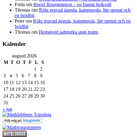
Frida
om
Boeuf Bourguignon – en fransk helkväll
Thomas
om
Rökt gravad äggula, kammussla, lite spenat och
en brödbit
Peter
om
Rökt gravad äggula, kammussla, lite spenat och en
brödbit
Thomas
om
Hemgjord saltgurka utan trams
Kalender
augusti 2026
M
T
O
T
F
L
S
1
2
3
4
5
6
7
8
9
10
11
12
13
14
15
16
17
18
19
20
21
22
23
24
25
26
27
28
29
30
31
« jun