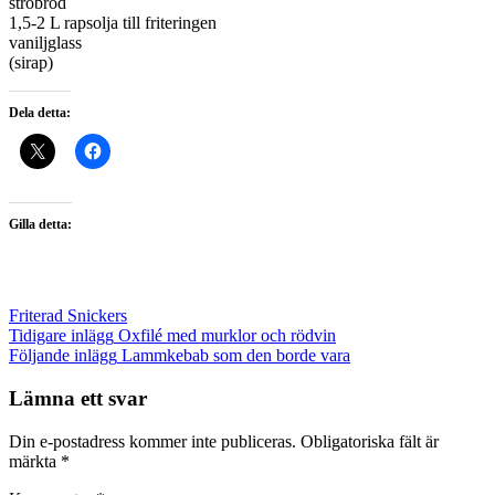
ströbröd
1,5-2 L rapsolja till friteringen
vaniljglass
(sirap)
Dela detta:
Gilla detta:
Friterad Snickers
Inläggsnavigering
Tidigare inlägg
Oxfilé med murklor och rödvin
Följande inlägg
Lammkebab som den borde vara
Lämna ett svar
Din e-postadress kommer inte publiceras.
Obligatoriska fält är
märkta
*