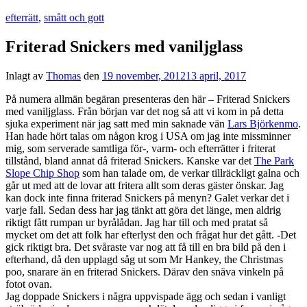
efterrätt
,
smått och gott
Friterad Snickers med vaniljglass
Inlagt av
Thomas
den
19 november, 2012
13 april, 2017
På numera allmän begäran presenteras den här – Friterad Snickers
med vaniljglass. Från början var det nog så att vi kom in på detta
sjuka experiment när jag satt med min saknade vän
Lars Björkenmo
.
Han hade hört talas om någon krog i USA om jag inte missminner
mig, som serverade samtliga för-, varm- och efterrätter i friterat
tillstånd, bland annat då friterad Snickers. Kanske var det
The Park
Slope Chip Shop
som han talade om, de verkar tillräckligt galna och
går ut med att de lovar att fritera allt som deras gäster önskar. Jag
kan dock inte finna friterad Snickers på menyn? Galet verkar det i
varje fall. Sedan dess har jag tänkt att göra det länge, men aldrig
riktigt fått rumpan ur byrålådan. Jag har till och med pratat så
mycket om det att folk har efterlyst den och frågat hur det gått. -Det
gick riktigt bra. Det svåraste var nog att få till en bra bild på den i
efterhand, då den upplagd såg ut som Mr Hankey, the Christmas
poo, snarare än en friterad Snickers. Därav den snäva vinkeln på
fotot ovan.
Jag doppade Snickers i några uppvispade ägg och sedan i vanligt