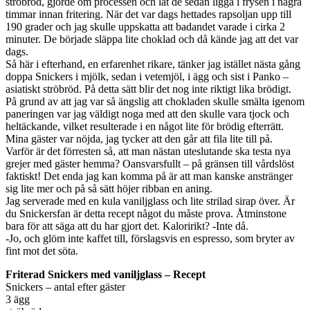
ströbröd, gjorde om processen och lät de sedan ligga i frysen i några
timmar innan fritering. När det var dags hettades rapsoljan upp till
190 grader och jag skulle uppskatta att badandet varade i cirka 2
minuter. De började släppa lite choklad och då kände jag att det var
dags.
Så här i efterhand, en erfarenhet rikare, tänker jag istället nästa gång
doppa Snickers i mjölk, sedan i vetemjöl, i ägg och sist i Panko –
asiatiskt ströbröd. På detta sätt blir det nog inte riktigt lika brödigt.
På grund av att jag var så ängslig att chokladen skulle smälta igenom
paneringen var jag väldigt noga med att den skulle vara tjock och
heltäckande, vilket resulterade i en något lite för brödig efterrätt.
Mina gäster var nöjda, jag tycker att den går att fila lite till på.
Varför är det förresten så, att man nästan uteslutande ska testa nya
grejer med gäster hemma? Oansvarsfullt – på gränsen till vårdslöst
faktiskt! Det enda jag kan komma på är att man kanske anstränger
sig lite mer och på så sätt höjer ribban en aning.
Jag serverade med en kula vaniljglass och lite strilad sirap över. Är
du Snickersfan är detta recept något du måste prova. Åtminstone
bara för att säga att du har gjort det. Kaloririkt? -Inte då.
-Jo, och glöm inte kaffet till, förslagsvis en espresso, som bryter av
fint mot det söta.
Friterad Snickers med vaniljglass – Recept
Snickers – antal efter gäster
3 ägg