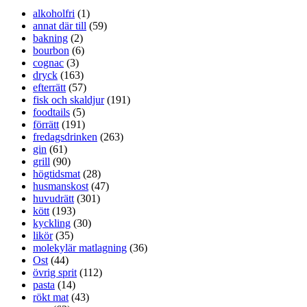
alkoholfri
(1)
annat där till
(59)
bakning
(2)
bourbon
(6)
cognac
(3)
dryck
(163)
efterrätt
(57)
fisk och skaldjur
(191)
foodtails
(5)
förrätt
(191)
fredagsdrinken
(263)
gin
(61)
grill
(90)
högtidsmat
(28)
husmanskost
(47)
huvudrätt
(301)
kött
(193)
kyckling
(30)
likör
(35)
molekylär matlagning
(36)
Ost
(44)
övrig sprit
(112)
pasta
(14)
rökt mat
(43)