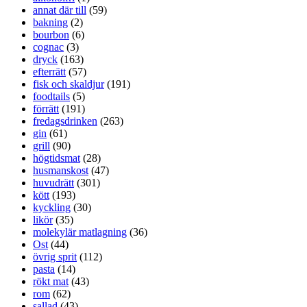
annat där till
(59)
bakning
(2)
bourbon
(6)
cognac
(3)
dryck
(163)
efterrätt
(57)
fisk och skaldjur
(191)
foodtails
(5)
förrätt
(191)
fredagsdrinken
(263)
gin
(61)
grill
(90)
högtidsmat
(28)
husmanskost
(47)
huvudrätt
(301)
kött
(193)
kyckling
(30)
likör
(35)
molekylär matlagning
(36)
Ost
(44)
övrig sprit
(112)
pasta
(14)
rökt mat
(43)
rom
(62)
sallad
(43)