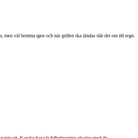
len, men väl hemma igen och när grillen ska tändas slår det om till regn.
lut inte vit. Kanske har vår felbetingning att göra med de