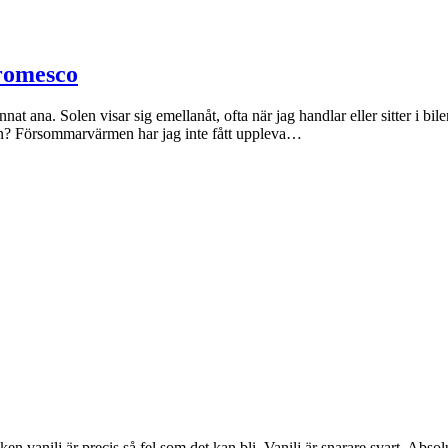
 romesco
at ana. Solen visar sig emellanåt, ofta när jag handlar eller sitter i bi
men? Försommarvärmen har jag inte fått uppleva…
ken vanilj är precis så fel som det kan bli. Vanilj är snarare svart. Abso