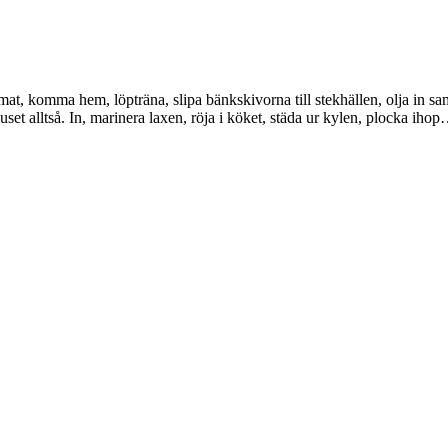
a mat, komma hem, löpträna, slipa bänkskivorna till stekhällen, olja in
huset alltså. In, marinera laxen, röja i köket, städa ur kylen, plocka iho