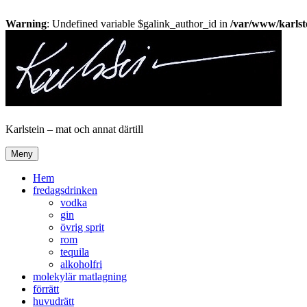
Warning
: Undefined variable $galink_author_id in
/var/www/karlste
Hoppa
till
innehåll
Karlstein – mat och annat därtill
Meny
Hem
fredagsdrinken
vodka
gin
övrig sprit
rom
tequila
alkoholfri
molekylär matlagning
förrätt
huvudrätt