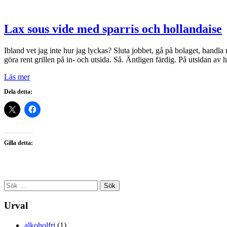
Lax sous vide med sparris och hollandaise
Ibland vet jag inte hur jag lyckas? Sluta jobbet, gå på bolaget, handl
göra rent grillen på in- och utsida. Så. Äntligen färdig. På utsidan av 
Läs mer
Dela detta:
Gilla detta:
Sök
efter:
Urval
alkoholfri
(1)