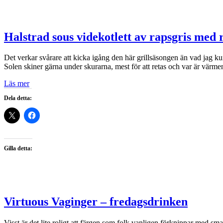
Halstrad sous videkotlett av rapsgris med
Det verkar svårare att kicka igång den här grillsäsongen än vad jag kunn
Solen skiner gärna under skurarna, mest för att retas och var är vär
Läs mer
Dela detta:
Gilla detta:
Virtuous Vaginger – fredagsdrinken
Visst är det lite roligt att färgen som folk vanligen förknippar med sma