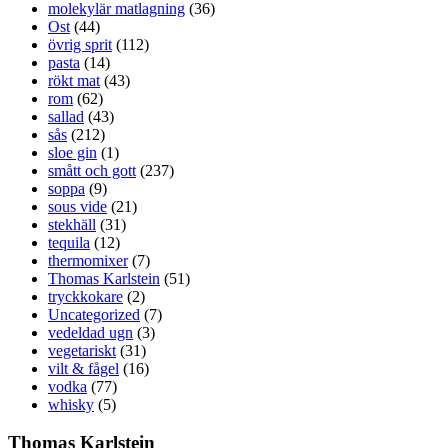
molekylär matlagning
(36)
Ost
(44)
övrig sprit
(112)
pasta
(14)
rökt mat
(43)
rom
(62)
sallad
(43)
sås
(212)
sloe gin
(1)
smått och gott
(237)
soppa
(9)
sous vide
(21)
stekhäll
(31)
tequila
(12)
thermomixer
(7)
Thomas Karlstein
(51)
tryckkokare
(2)
Uncategorized
(7)
vedeldad ugn
(3)
vegetariskt
(31)
vilt & fågel
(16)
vodka
(77)
whisky
(5)
Thomas Karlstein