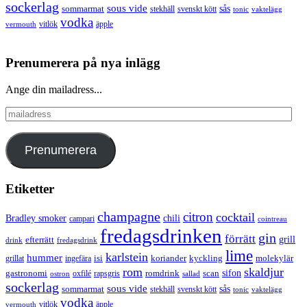
sockerlag
sous vide
sås
sommarmat
svenskt kött
stekhäll
tonic
vaktelägg
vodka
vermouth
vitlök
äpple
Prenumerera på nya inlägg
Ange din mailadress...
mailadress
Prenumerera
Etiketter
champagne
citron
cocktail
Bradley smoker
chili
campari
cointreau
fredagsdrinken
gin
förrätt
grill
efterrätt
drink
fredagsdrink
lime
karlstein
hummer
isi
koriander
molekylär
ingefära
kyckling
grillat
rom
skaldjur
sifon
gastronomi
romdrink
scan
oxfilé
ostron
rapsgris
sallad
sockerlag
sous vide
sås
sommarmat
svenskt kött
stekhäll
tonic
vaktelägg
vodka
vermouth
vitlök
äpple