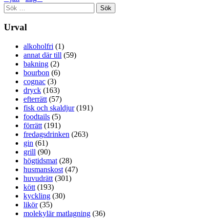
Sök
efter:
Urval
alkoholfri
(1)
annat där till
(59)
bakning
(2)
bourbon
(6)
cognac
(3)
dryck
(163)
efterrätt
(57)
fisk och skaldjur
(191)
foodtails
(5)
förrätt
(191)
fredagsdrinken
(263)
gin
(61)
grill
(90)
högtidsmat
(28)
husmanskost
(47)
huvudrätt
(301)
kött
(193)
kyckling
(30)
likör
(35)
molekylär matlagning
(36)