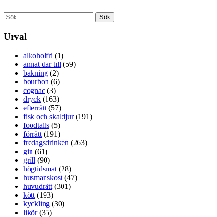
Sök
efter:
Urval
alkoholfri
(1)
annat där till
(59)
bakning
(2)
bourbon
(6)
cognac
(3)
dryck
(163)
efterrätt
(57)
fisk och skaldjur
(191)
foodtails
(5)
förrätt
(191)
fredagsdrinken
(263)
gin
(61)
grill
(90)
högtidsmat
(28)
husmanskost
(47)
huvudrätt
(301)
kött
(193)
kyckling
(30)
likör
(35)