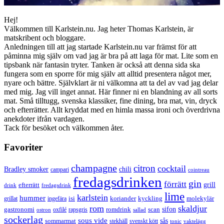
Hej!
Välkommen till Karlstein.nu. Jag heter Thomas Karlstein, är
matskribent och bloggare.
Anledningen till att jag startade Karlstein.nu var främst för att
påminna mig själv om vad jag är bra på att laga för mat. Lite som en
tipsbank när fantasin tryter. Tanken är också att denna sida ska
fungera som en sporre för mig själv att alltid presentera något mer,
nyare och bättre. Självklart är ni välkomna att ta del av vad jag delar
med mig. Jag vill inget annat. Här finner ni en blandning av all sorts
mat. Små tilltugg, svenska klassiker, fine dining, bra mat, vin, dryck
och efterrätter. Allt kryddat med en himla massa ironi och överdrivna
anekdoter ifrån vardagen.
Tack för besöket och välkommen åter.
Favoriter
champagne
citron
cocktail
Bradley smoker
chili
campari
cointreau
fredagsdrinken
gin
förrätt
grill
efterrätt
drink
fredagsdrink
lime
karlstein
hummer
isi
koriander
molekylär
ingefära
kyckling
grillat
rom
skaldjur
sifon
gastronomi
romdrink
scan
oxfilé
ostron
rapsgris
sallad
sockerlag
sous vide
sås
sommarmat
svenskt kött
stekhäll
tonic
vaktelägg