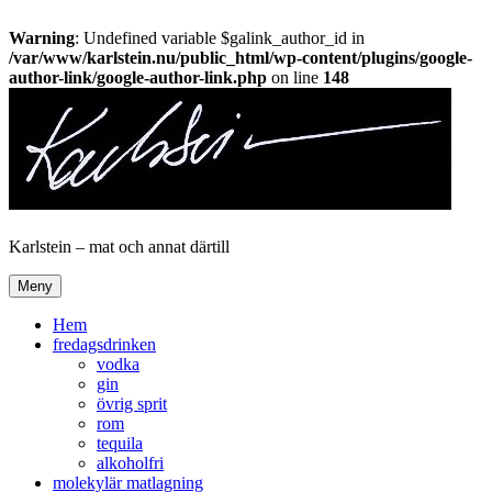
Warning
: Undefined variable $galink_author_id in
/var/www/karlstein.nu/public_html/wp-content/plugins/google-
author-link/google-author-link.php
on line
148
Hoppa
till
innehåll
Karlstein – mat och annat därtill
Meny
Hem
fredagsdrinken
vodka
gin
övrig sprit
rom
tequila
alkoholfri
molekylär matlagning