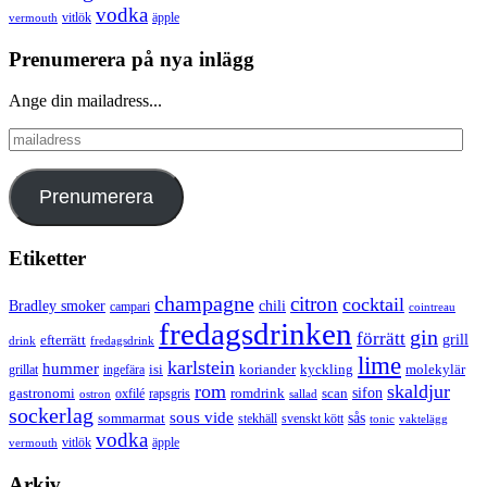
vodka
vermouth
vitlök
äpple
Prenumerera på nya inlägg
Ange din mailadress...
mailadress
Prenumerera
Etiketter
champagne
citron
cocktail
Bradley smoker
chili
campari
cointreau
fredagsdrinken
gin
förrätt
grill
efterrätt
drink
fredagsdrink
lime
karlstein
hummer
isi
koriander
molekylär
ingefära
kyckling
grillat
rom
skaldjur
sifon
gastronomi
romdrink
scan
oxfilé
ostron
rapsgris
sallad
sockerlag
sous vide
sås
sommarmat
svenskt kött
stekhäll
tonic
vaktelägg
vodka
vermouth
vitlök
äpple
Arkiv