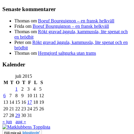
Senaste kommentarer
Thomas
om
Boeuf Bourguignon – en fransk helkväll
Frida
om
Boeuf Bourguignon – en fransk helkväll
Thomas
om
Rökt gravad äggula, kammussla, lite spenat och
en brödbit
Peter
om
Rökt gravad äggula, kammussla, lite spenat och en
brödbit
Thomas
om
Hemgjord saltgurka utan trams
Kalender
juli 2015
M
T
O
T
F
L
S
1
2
3
4
5
6
7
8
9
10
11
12
13
14
15
16
17
18
19
20
21
22
23
24
25
26
27
28
29
30
31
« jun
aug »