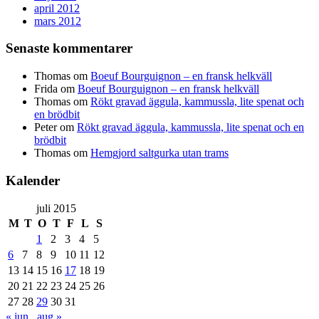
april 2012
mars 2012
Senaste kommentarer
Thomas
om
Boeuf Bourguignon – en fransk helkväll
Frida
om
Boeuf Bourguignon – en fransk helkväll
Thomas
om
Rökt gravad äggula, kammussla, lite spenat och
en brödbit
Peter
om
Rökt gravad äggula, kammussla, lite spenat och en
brödbit
Thomas
om
Hemgjord saltgurka utan trams
Kalender
juli 2015
M
T
O
T
F
L
S
1
2
3
4
5
6
7
8
9
10
11
12
13
14
15
16
17
18
19
20
21
22
23
24
25
26
27
28
29
30
31
« jun
aug »