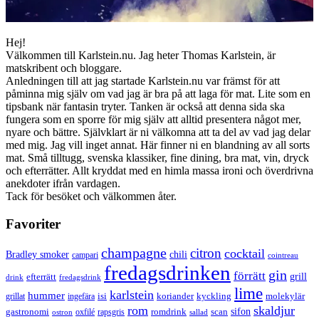
Hej!
Välkommen till Karlstein.nu. Jag heter Thomas Karlstein, är
matskribent och bloggare.
Anledningen till att jag startade Karlstein.nu var främst för att
påminna mig själv om vad jag är bra på att laga för mat. Lite som en
tipsbank när fantasin tryter. Tanken är också att denna sida ska
fungera som en sporre för mig själv att alltid presentera något mer,
nyare och bättre. Självklart är ni välkomna att ta del av vad jag delar
med mig. Jag vill inget annat. Här finner ni en blandning av all sorts
mat. Små tilltugg, svenska klassiker, fine dining, bra mat, vin, dryck
och efterrätter. Allt kryddat med en himla massa ironi och överdrivna
anekdoter ifrån vardagen.
Tack för besöket och välkommen åter.
Favoriter
champagne
citron
cocktail
Bradley smoker
chili
campari
cointreau
fredagsdrinken
gin
förrätt
grill
efterrätt
drink
fredagsdrink
lime
karlstein
hummer
isi
koriander
molekylär
ingefära
kyckling
grillat
rom
skaldjur
sifon
gastronomi
romdrink
scan
oxfilé
ostron
rapsgris
sallad