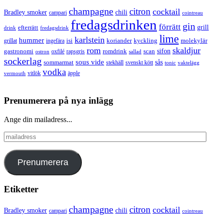
champagne
citron
cocktail
Bradley smoker
chili
campari
cointreau
fredagsdrinken
gin
förrätt
grill
efterrätt
drink
fredagsdrink
lime
karlstein
hummer
isi
koriander
molekylär
ingefära
kyckling
grillat
rom
skaldjur
sifon
gastronomi
romdrink
scan
oxfilé
ostron
rapsgris
sallad
sockerlag
sous vide
sås
sommarmat
svenskt kött
stekhäll
tonic
vaktelägg
vodka
vermouth
vitlök
äpple
Prenumerera på nya inlägg
Ange din mailadress...
mailadress
Prenumerera
Etiketter
champagne
citron
cocktail
Bradley smoker
chili
campari
cointreau