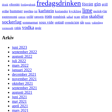
fredagsdrinken
gin
förrätt
grill
efterrätt
drink
fredagsdrink
lime
karlstein
hummer
isi
koriander
molekylär
ingefära
kyckling
grillat
rom
skaldjur
sifon
gastronomi
romdrink
scan
oxfilé
ostron
rapsgris
sallad
sockerlag
sous vide
sås
sommarmat
svenskt kött
stekhäll
tonic
vaktelägg
vodka
vermouth
vitlök
äpple
Arkiv
juni 2023
september 2022
augusti 2022
juli 2022
mars 2022
januari 2022
december 2021
november 2021
oktober 2021
september 2021
augusti 2021
juni 2021
maj 2021
april 2021
mars 2021