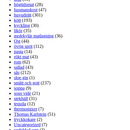
högtidsmat
(28)
husmanskost
(47)
huvudrätt
(301)
kött
(193)
kyckling
(30)
likör
(35)
molekylär matlagning
(36)
Ost
(44)
övrig sprit
(112)
pasta
(14)
rökt mat
(43)
rom
(62)
sallad
(43)
sås
(212)
sloe gin
(1)
smått och gott
(237)
soppa
(9)
sous vide
(21)
stekhäll
(31)
tequila
(12)
thermomixer
(7)
Thomas Karlstein
(51)
tryckkokare
(2)
Uncategorized
(7)
vedeldad ugn
(3)