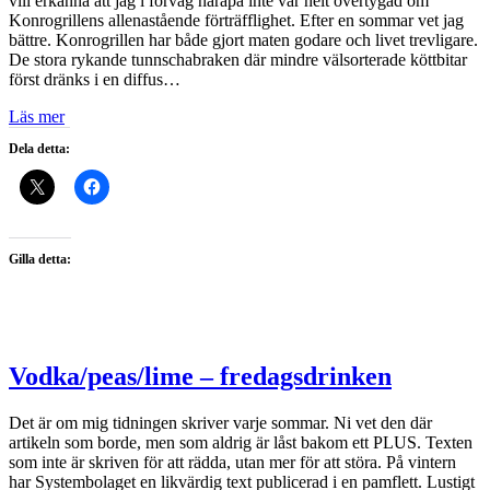
vill erkänna att jag i förväg närapå inte var helt övertygad om
Konrogrillens allenastående förträfflighet. Efter en sommar vet jag
bättre. Konrogrillen har både gjort maten godare och livet trevligare.
De stora rykande tunnschabraken där mindre välsorterade köttbitar
först dränks i en diffus…
Läs mer
Dela detta:
Gilla detta:
Vodka/peas/lime – fredagsdrinken
Det är om mig tidningen skriver varje sommar. Ni vet den där
artikeln som borde, men som aldrig är låst bakom ett PLUS. Texten
som inte är skriven för att rädda, utan mer för att störa. På vintern
har Systembolaget en likvärdig text publicerad i en pamflett. Lustigt