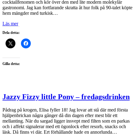
cocktailfenomen och kör över den med lite modern molekylär
gastronomi. Jag kan fortfarande skratta åt hur folk på 90-talet köpte
hem mängder med turkisk…
Läs mer
Dela detta:
Gilla detta:
Jazzy Fizzy little Pony – fredagsdrinken
Pådrag på krogen, Elisa fyller 18! Jag lovar att stå där med första
hjälpenbrickan några gånger då din dagen efter mest blir ett
mellanting. När du sargad ligger insvept med filten som en parkas
och i affekt signalerar med ett ögonlock efter resorb, snacks och
läsk. Då finns vi där. Ert förhållande hade en annorlunda…