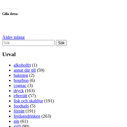
Gilla detta:
Inläggsnavigering
Äldre inlägg
Sök
efter:
Urval
alkoholfri
(1)
annat där till
(59)
bakning
(2)
bourbon
(6)
cognac
(3)
dryck
(163)
efterrätt
(57)
fisk och skaldjur
(191)
foodtails
(5)
förrätt
(191)
fredagsdrinken
(263)
gin
(61)
grill
(90)