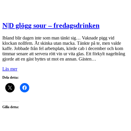
N|D glögg sour – fredagsdrinken
Ibland blir dagen inte som man tänkt sig… Vaknade pigg vid
klockan nollfem. Åt skinka utan macka. Tänkte på te, men valde
kaffe. Jobbade från fel arbetsplats, körde cab i december och kom
timmar senare att servera rött vin ur vita glas. Ett förkylt nageltrång
gjorde att en gäst byttes ut mot en annan. Gästen…
Läs mer
Dela detta:
Gilla detta: