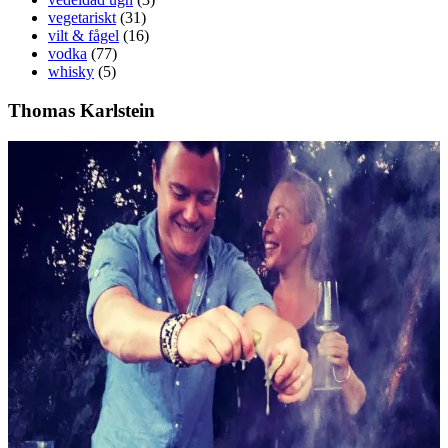
vegetariskt
(31)
vilt & fågel
(16)
vodka
(77)
whisky
(5)
Thomas Karlstein