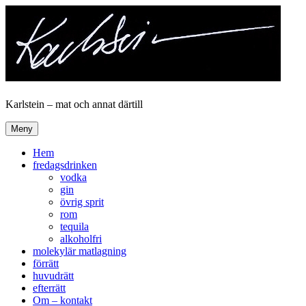
Hoppa
till
innehåll
Karlstein – mat och annat därtill
Meny
Hem
fredagsdrinken
vodka
gin
övrig sprit
rom
tequila
alkoholfri
molekylär matlagning
förrätt
huvudrätt
efterrätt
Om – kontakt