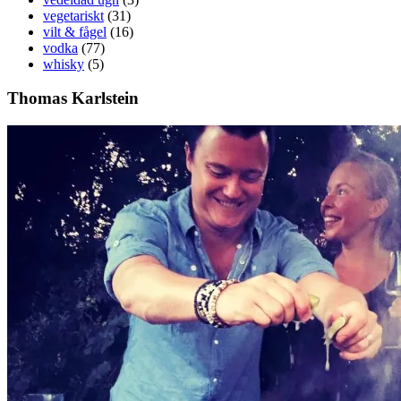
vegetariskt
(31)
vilt & fågel
(16)
vodka
(77)
whisky
(5)
Thomas Karlstein