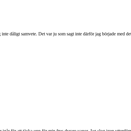
g inte dåligt samvete. Det var ju som sagt inte därför jag började med det
er igår för att täcka upp för min frus dyrare vanor. Jag slog igen ytterd