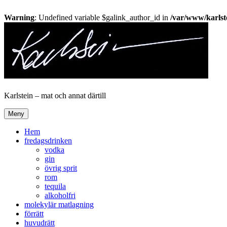
Warning
: Undefined variable $galink_author_id in
/var/www/karlste
Hoppa
till
innehåll
Karlstein – mat och annat därtill
Meny
Hem
fredagsdrinken
vodka
gin
övrig sprit
rom
tequila
alkoholfri
molekylär matlagning
förrätt
huvudrätt