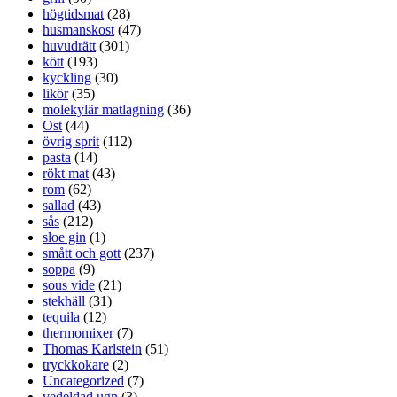
högtidsmat
(28)
husmanskost
(47)
huvudrätt
(301)
kött
(193)
kyckling
(30)
likör
(35)
molekylär matlagning
(36)
Ost
(44)
övrig sprit
(112)
pasta
(14)
rökt mat
(43)
rom
(62)
sallad
(43)
sås
(212)
sloe gin
(1)
smått och gott
(237)
soppa
(9)
sous vide
(21)
stekhäll
(31)
tequila
(12)
thermomixer
(7)
Thomas Karlstein
(51)
tryckkokare
(2)
Uncategorized
(7)
vedeldad ugn
(3)