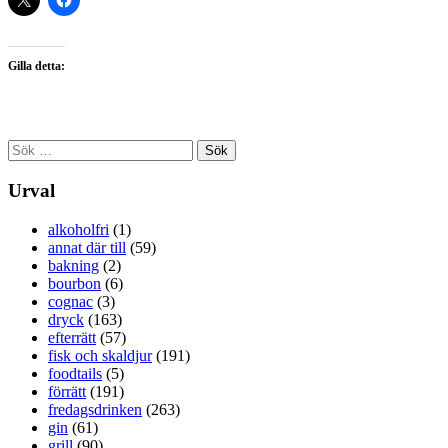
Gilla detta:
Sök
efter:
Urval
alkoholfri
(1)
annat där till
(59)
bakning
(2)
bourbon
(6)
cognac
(3)
dryck
(163)
efterrätt
(57)
fisk och skaldjur
(191)
foodtails
(5)
förrätt
(191)
fredagsdrinken
(263)
gin
(61)
grill
(90)