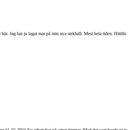
 här. Jag har ju lagat mat på min nya stekhäll. Mest hela tiden. Hittills
örren kl. 01.30(!) En arbetsdag på arton timmar. Med det sagt borde ni ju