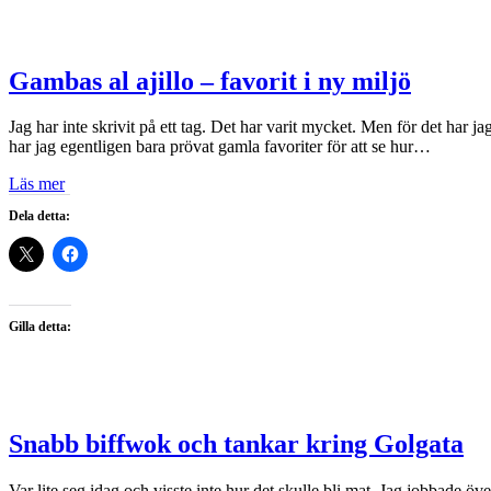
Gambas al ajillo – favorit i ny miljö
Jag har inte skrivit på ett tag. Det har varit mycket. Men för det har ja
har jag egentligen bara prövat gamla favoriter för att se hur…
Läs mer
Dela detta:
Gilla detta:
Snabb biffwok och tankar kring Golgata
Var lite seg idag och visste inte hur det skulle bli mat. Jag jobbade öv