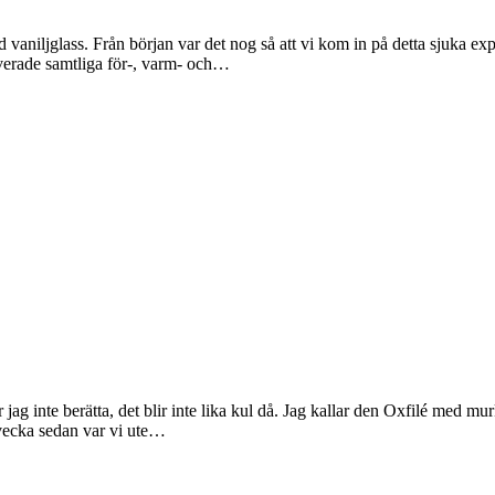
 vaniljglass. Från början var det nog så att vi kom in på detta sjuka 
verade samtliga för-, varm- och…
ag inte berätta, det blir inte lika kul då. Jag kallar den Oxfilé med murkl
n vecka sedan var vi ute…