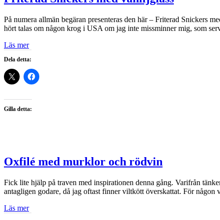
På numera allmän begäran presenteras den här – Friterad Snickers med
hört talas om någon krog i USA om jag inte missminner mig, som ser
Läs mer
Dela detta:
Gilla detta:
Oxfilé med murklor och rödvin
Fick lite hjälp på traven med inspirationen denna gång. Varifrån tänker j
antagligen godare, då jag oftast finner viltkött överskattat. För någo
Läs mer