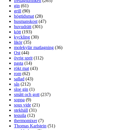
fredagsdrinken
(263)
gin
(61)
grill
(90)
högtidsmat
(28)
husmanskost
(47)
huvudrätt
(301)
kött
(193)
kyckling
(30)
likör
(35)
molekylär matlagning
(36)
Ost
(44)
övrig sprit
(112)
pasta
(14)
rökt mat
(43)
rom
(62)
sallad
(43)
sås
(212)
sloe gin
(1)
smått och gott
(237)
soppa
(9)
sous vide
(21)
stekhäll
(31)
tequila
(12)
thermomixer
(7)
Thomas Karlstein
(51)