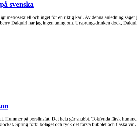
 på svenska
gt metrosexuell och inget för en riktig karl. Av denna anledning säger j
erry Daiquiri har jag ingen aning om. Ursprungsdrinken dock, Daiqu
son
 Hummer på porslinsfat. Det hela går snabbt. Tokfynda färsk hummer någ
rplockat. Spring förbi bolaget och ryck det första bubblet och flaska vi