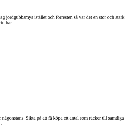
ag jordgubbsmys istället och förresten så var det en stor och stark
irin har…
onstans. Sikta på att få köpa ett antal som räcker till samtliga
n…