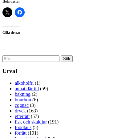
Dela detta:
Gilla detta:
Sök
efter:
Urval
alkoholfri
(1)
annat där till
(59)
bakning
(2)
bourbon
(6)
cognac
(3)
dryck
(163)
efterrätt
(57)
fisk och skaldjur
(191)
foodtails
(5)
förrätt
(191)