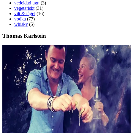
vedeldad ugn
(3)
vegetariskt
(31)
vilt & fågel
(16)
vodka
(77)
whisky
(5)
Thomas Karlstein