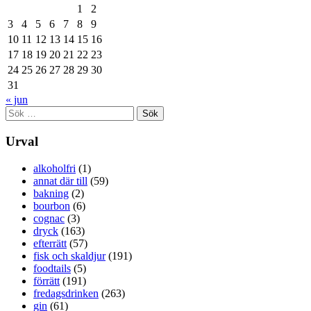
1
2
3
4
5
6
7
8
9
10
11
12
13
14
15
16
17
18
19
20
21
22
23
24
25
26
27
28
29
30
31
« jun
Sök
efter:
Urval
alkoholfri
(1)
annat där till
(59)
bakning
(2)
bourbon
(6)
cognac
(3)
dryck
(163)
efterrätt
(57)
fisk och skaldjur
(191)
foodtails
(5)
förrätt
(191)
fredagsdrinken
(263)
gin
(61)