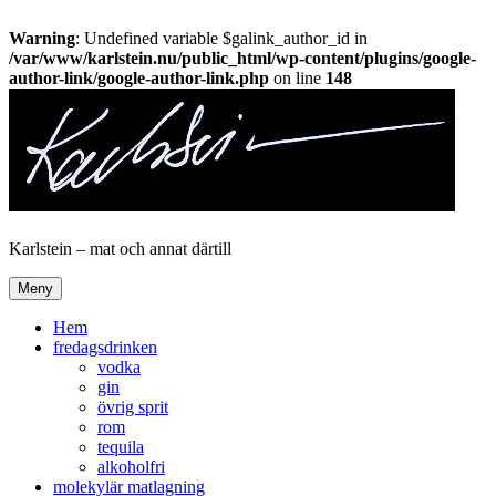
Warning
: Undefined variable $galink_author_id in
/var/www/karlstein.nu/public_html/wp-content/plugins/google-
author-link/google-author-link.php
on line
148
Hoppa
till
innehåll
Karlstein – mat och annat därtill
Meny
Hem
fredagsdrinken
vodka
gin
övrig sprit
rom
tequila
alkoholfri
molekylär matlagning