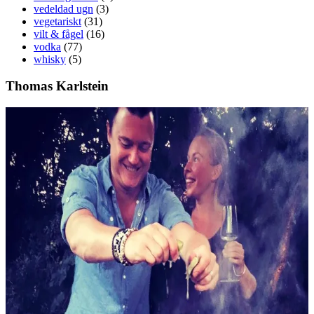
vedeldad ugn
(3)
vegetariskt
(31)
vilt & fågel
(16)
vodka
(77)
whisky
(5)
Thomas Karlstein