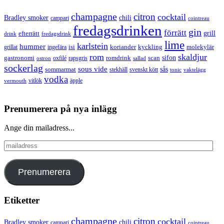
champagne
citron
cocktail
Bradley smoker
chili
campari
cointreau
fredagsdrinken
gin
förrätt
grill
efterrätt
drink
fredagsdrink
lime
karlstein
hummer
isi
koriander
molekylär
ingefära
kyckling
grillat
rom
skaldjur
sifon
gastronomi
romdrink
scan
oxfilé
ostron
rapsgris
sallad
sockerlag
sous vide
sås
sommarmat
svenskt kött
stekhäll
tonic
vaktelägg
vodka
vermouth
vitlök
äpple
Prenumerera på nya inlägg
Ange din mailadress...
mailadress
Prenumerera
Etiketter
champagne
citron
cocktail
Bradley smoker
chili
campari
cointreau