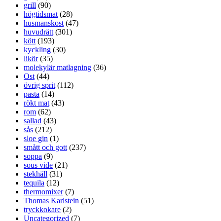
grill
(90)
högtidsmat
(28)
husmanskost
(47)
huvudrätt
(301)
kött
(193)
kyckling
(30)
likör
(35)
molekylär matlagning
(36)
Ost
(44)
övrig sprit
(112)
pasta
(14)
rökt mat
(43)
rom
(62)
sallad
(43)
sås
(212)
sloe gin
(1)
smått och gott
(237)
soppa
(9)
sous vide
(21)
stekhäll
(31)
tequila
(12)
thermomixer
(7)
Thomas Karlstein
(51)
tryckkokare
(2)
Uncategorized
(7)