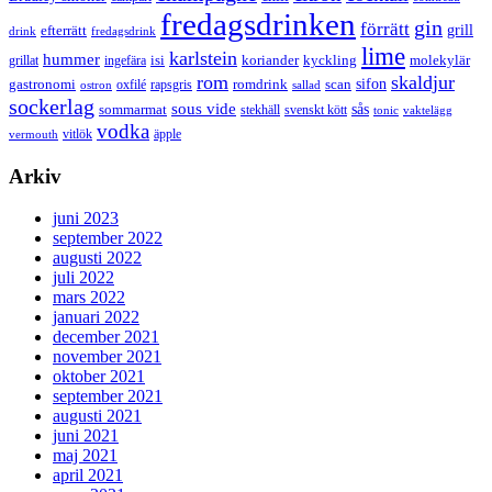
fredagsdrinken
gin
förrätt
grill
efterrätt
drink
fredagsdrink
lime
karlstein
hummer
isi
koriander
molekylär
ingefära
kyckling
grillat
rom
skaldjur
sifon
gastronomi
romdrink
scan
oxfilé
ostron
rapsgris
sallad
sockerlag
sous vide
sås
sommarmat
svenskt kött
stekhäll
tonic
vaktelägg
vodka
vermouth
vitlök
äpple
Arkiv
juni 2023
september 2022
augusti 2022
juli 2022
mars 2022
januari 2022
december 2021
november 2021
oktober 2021
september 2021
augusti 2021
juni 2021
maj 2021
april 2021