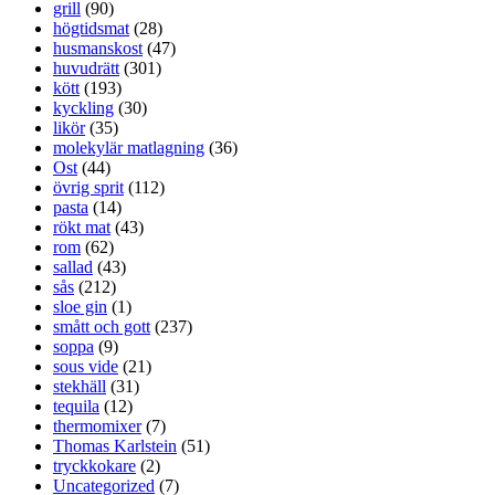
grill
(90)
högtidsmat
(28)
husmanskost
(47)
huvudrätt
(301)
kött
(193)
kyckling
(30)
likör
(35)
molekylär matlagning
(36)
Ost
(44)
övrig sprit
(112)
pasta
(14)
rökt mat
(43)
rom
(62)
sallad
(43)
sås
(212)
sloe gin
(1)
smått och gott
(237)
soppa
(9)
sous vide
(21)
stekhäll
(31)
tequila
(12)
thermomixer
(7)
Thomas Karlstein
(51)
tryckkokare
(2)
Uncategorized
(7)