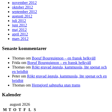
november 2012
oktober 2012
september 2012
augusti 2012
juli 2012
juni 2012
maj 2012
april 2012
mars 2012
Senaste kommentarer
Thomas
om
Boeuf Bourguignon – en fransk helkväll
Frida
om
Boeuf Bourguignon – en fransk helkväll
Thomas
om
Rökt gravad äggula, kammussla, lite spenat och
en brödbit
Peter
om
Rökt gravad äggula, kammussla, lite spenat och en
brödbit
Thomas
om
Hemgjord saltgurka utan trams
Kalender
augusti 2026
M
T
O
T
F
L
S