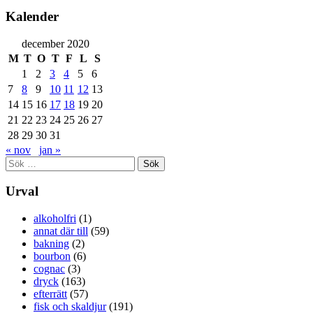
Kalender
december 2020
M
T
O
T
F
L
S
1
2
3
4
5
6
7
8
9
10
11
12
13
14
15
16
17
18
19
20
21
22
23
24
25
26
27
28
29
30
31
« nov
jan »
Sök
efter:
Urval
alkoholfri
(1)
annat där till
(59)
bakning
(2)
bourbon
(6)
cognac
(3)
dryck
(163)
efterrätt
(57)
fisk och skaldjur
(191)