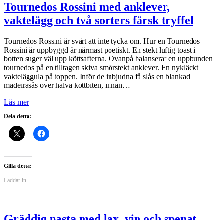
Tournedos Rossini med anklever,
vaktelägg och två sorters färsk tryffel
Tournedos Rossini är svårt att inte tycka om. Hur en Tournedos
Rossini är uppbyggd är närmast poetiskt. En stekt luftig toast i
botten suger väl upp köttsafterna. Ovanpå balanserar en uppbunden
tournedos på en tilltagen skiva smörstekt anklever. En nykläckt
vakteläggula på toppen. Inför de inbjudna få slås en blankad
madeirasås över halva köttbiten, innan…
Läs mer
Dela detta:
Gilla detta:
Laddar in …
Gräddig pasta med lax, vin och spenat