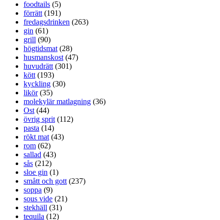
foodtails
(5)
förrätt
(191)
fredagsdrinken
(263)
gin
(61)
grill
(90)
högtidsmat
(28)
husmanskost
(47)
huvudrätt
(301)
kött
(193)
kyckling
(30)
likör
(35)
molekylär matlagning
(36)
Ost
(44)
övrig sprit
(112)
pasta
(14)
rökt mat
(43)
rom
(62)
sallad
(43)
sås
(212)
sloe gin
(1)
smått och gott
(237)
soppa
(9)
sous vide
(21)
stekhäll
(31)
tequila
(12)