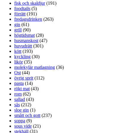
fisk och skaldjur
(191)
foodtails
(5)
förrätt
(191)
fredagsdrinken
(263)
gin
(61)
grill
(90)
högtidsmat
(28)
husmanskost
(47)
huvudrätt
(301)
kött
(193)
kyckling
(30)
likör
(35)
molekylär matlagning
(36)
Ost
(44)
övrig sprit
(112)
pasta
(14)
rökt mat
(43)
rom
(62)
sallad
(43)
sås
(212)
sloe gin
(1)
smått och gott
(237)
soppa
(9)
sous vide
(21)
stekhäll
(31)