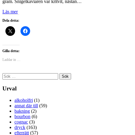
gram. Snigelkaviaren var kritvit, nästan…
Läs mer
Dela detta:
Gilla detta:
Laddar in …
Sök
efter:
Urval
alkoholfri
(1)
annat där till
(59)
bakning
(2)
bourbon
(6)
cognac
(3)
dryck
(163)
efterrätt
(57)