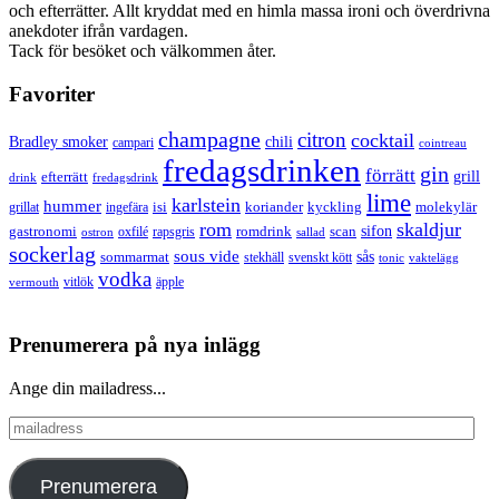
och efterrätter. Allt kryddat med en himla massa ironi och överdrivna
anekdoter ifrån vardagen.
Tack för besöket och välkommen åter.
Favoriter
champagne
citron
cocktail
Bradley smoker
chili
campari
cointreau
fredagsdrinken
gin
förrätt
grill
efterrätt
drink
fredagsdrink
lime
karlstein
hummer
isi
koriander
molekylär
ingefära
kyckling
grillat
rom
skaldjur
sifon
gastronomi
romdrink
scan
oxfilé
ostron
rapsgris
sallad
sockerlag
sous vide
sås
sommarmat
svenskt kött
stekhäll
tonic
vaktelägg
vodka
vermouth
vitlök
äpple
Prenumerera på nya inlägg
Ange din mailadress...
mailadress
Prenumerera