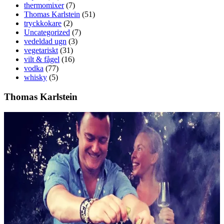
thermomixer
(7)
Thomas Karlstein
(51)
tryckkokare
(2)
Uncategorized
(7)
vedeldad ugn
(3)
vegetariskt
(31)
vilt & fågel
(16)
vodka
(77)
whisky
(5)
Thomas Karlstein