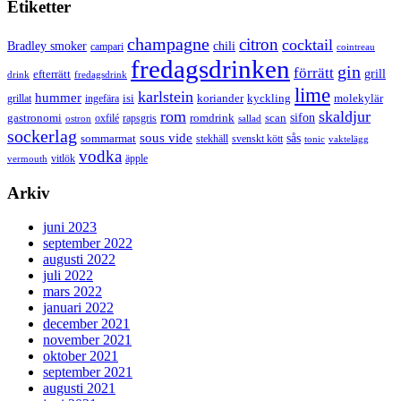
Etiketter
champagne
citron
cocktail
Bradley smoker
chili
campari
cointreau
fredagsdrinken
gin
förrätt
grill
efterrätt
drink
fredagsdrink
lime
karlstein
hummer
isi
koriander
molekylär
ingefära
kyckling
grillat
rom
skaldjur
sifon
gastronomi
romdrink
scan
oxfilé
ostron
rapsgris
sallad
sockerlag
sous vide
sås
sommarmat
svenskt kött
stekhäll
tonic
vaktelägg
vodka
vermouth
vitlök
äpple
Arkiv
juni 2023
september 2022
augusti 2022
juli 2022
mars 2022
januari 2022
december 2021
november 2021
oktober 2021
september 2021
augusti 2021