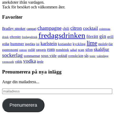
anekdoter ifrån vardagen.
Tack för besöket och välkommen åter.
Favoriter
champagne
citron
cocktail
Bradley smoker
chili
campari
cointreau
fredagsdrinken
gin
förrätt
grill
efterrätt
drink
fredagsdrink
lime
karlstein
hummer
isi
koriander
molekylär
ingefära
kyckling
grillat
rom
skaldjur
sifon
gastronomi
romdrink
scan
oxfilé
ostron
rapsgris
sallad
sockerlag
sous vide
sås
sommarmat
svenskt kött
stekhäll
tonic
vaktelägg
vodka
vermouth
vitlök
äpple
Prenumerera på nya inlägg
Ange din mailadress...
mailadress
Prenumerera