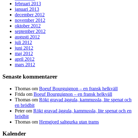
februari 2013
januari 2013
december 2012
november 2012
oktober 2012
september 2012
augusti 2012
juli 2012
juni 2012
maj 2012
april 2012
mars 2012
Senaste kommentarer
Thomas
om
Boeuf Bourguignon – en fransk helkväll
Frida
om
Boeuf Bourguignon – en fransk helkväll
Thomas
om
Rökt gravad äggula, kammussla, lite spenat och
en brödbit
Peter
om
Rökt gravad äggula, kammussla, lite spenat och en
brödbit
Thomas
om
Hemgjord saltgurka utan trams
Kalender