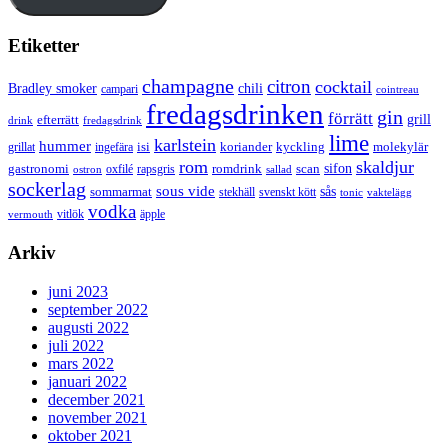
Etiketter
champagne
citron
cocktail
Bradley smoker
chili
campari
cointreau
fredagsdrinken
gin
förrätt
grill
efterrätt
drink
fredagsdrink
lime
karlstein
hummer
isi
koriander
molekylär
ingefära
kyckling
grillat
rom
skaldjur
sifon
gastronomi
romdrink
scan
oxfilé
ostron
rapsgris
sallad
sockerlag
sous vide
sås
sommarmat
svenskt kött
stekhäll
tonic
vaktelägg
vodka
vermouth
vitlök
äpple
Arkiv
juni 2023
september 2022
augusti 2022
juli 2022
mars 2022
januari 2022
december 2021
november 2021
oktober 2021