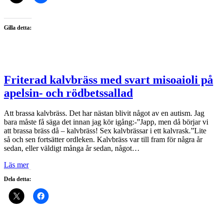
Gilla detta:
Friterad kalvbräss med svart misoaioli på
apelsin- och rödbetssallad
Att brassa kalvbräss. Det har nästan blivit något av en autism. Jag
bara måste få säga det innan jag kör igång:-”Japp, men då börjar vi
att brassa bräss då – kalvbräss! Sex kalvbrässar i ett kalvrask.”Lite
så och sen fortsätter ordleken. Kalvbräss var till fram för några år
sedan, eller väldigt många år sedan, något…
Läs mer
Dela detta: