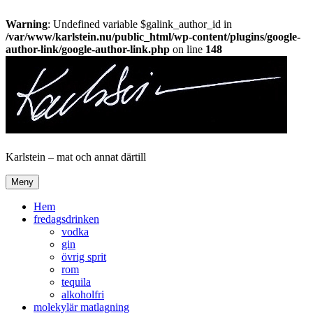
Warning
: Undefined variable $galink_author_id in
/var/www/karlstein.nu/public_html/wp-content/plugins/google-
author-link/google-author-link.php
on line
148
Hoppa
till
innehåll
Karlstein – mat och annat därtill
Meny
Hem
fredagsdrinken
vodka
gin
övrig sprit
rom
tequila
alkoholfri
molekylär matlagning