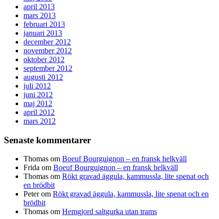
april 2013
mars 2013
februari 2013
januari 2013
december 2012
november 2012
oktober 2012
september 2012
augusti 2012
juli 2012
juni 2012
maj 2012
april 2012
mars 2012
Senaste kommentarer
Thomas
om
Boeuf Bourguignon – en fransk helkväll
Frida
om
Boeuf Bourguignon – en fransk helkväll
Thomas
om
Rökt gravad äggula, kammussla, lite spenat och
en brödbit
Peter
om
Rökt gravad äggula, kammussla, lite spenat och en
brödbit
Thomas
om
Hemgjord saltgurka utan trams