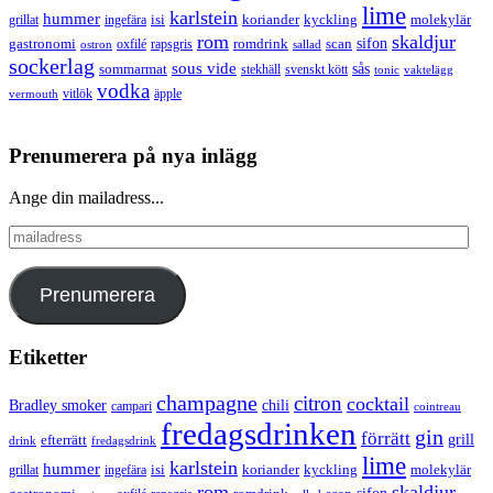
lime
karlstein
hummer
isi
koriander
molekylär
ingefära
kyckling
grillat
rom
skaldjur
sifon
gastronomi
romdrink
scan
oxfilé
ostron
rapsgris
sallad
sockerlag
sous vide
sås
sommarmat
svenskt kött
stekhäll
tonic
vaktelägg
vodka
vermouth
vitlök
äpple
Prenumerera på nya inlägg
Ange din mailadress...
mailadress
Prenumerera
Etiketter
champagne
citron
cocktail
Bradley smoker
chili
campari
cointreau
fredagsdrinken
gin
förrätt
grill
efterrätt
drink
fredagsdrink
lime
karlstein
hummer
isi
koriander
molekylär
ingefära
kyckling
grillat
rom
skaldjur
sifon