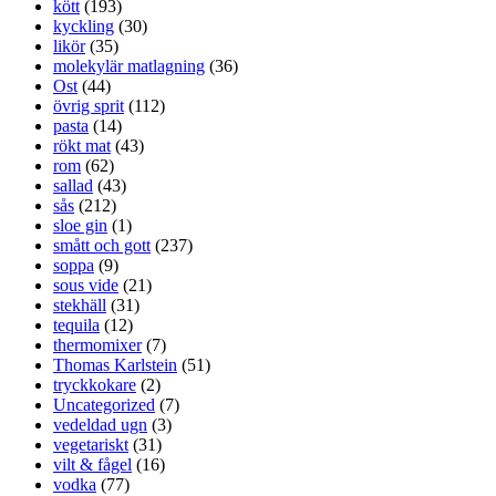
kött
(193)
kyckling
(30)
likör
(35)
molekylär matlagning
(36)
Ost
(44)
övrig sprit
(112)
pasta
(14)
rökt mat
(43)
rom
(62)
sallad
(43)
sås
(212)
sloe gin
(1)
smått och gott
(237)
soppa
(9)
sous vide
(21)
stekhäll
(31)
tequila
(12)
thermomixer
(7)
Thomas Karlstein
(51)
tryckkokare
(2)
Uncategorized
(7)
vedeldad ugn
(3)
vegetariskt
(31)
vilt & fågel
(16)
vodka
(77)