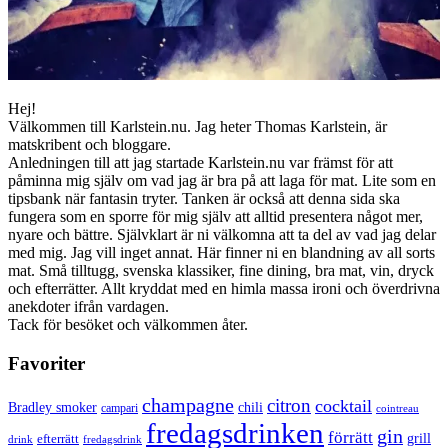
Hej!
Välkommen till Karlstein.nu. Jag heter Thomas Karlstein, är
matskribent och bloggare.
Anledningen till att jag startade Karlstein.nu var främst för att
påminna mig själv om vad jag är bra på att laga för mat. Lite som en
tipsbank när fantasin tryter. Tanken är också att denna sida ska
fungera som en sporre för mig själv att alltid presentera något mer,
nyare och bättre. Självklart är ni välkomna att ta del av vad jag delar
med mig. Jag vill inget annat. Här finner ni en blandning av all sorts
mat. Små tilltugg, svenska klassiker, fine dining, bra mat, vin, dryck
och efterrätter. Allt kryddat med en himla massa ironi och överdrivna
anekdoter ifrån vardagen.
Tack för besöket och välkommen åter.
Favoriter
champagne
citron
cocktail
Bradley smoker
chili
campari
cointreau
fredagsdrinken
gin
förrätt
grill
efterrätt
drink
fredagsdrink