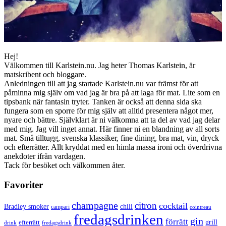
Hej!
Välkommen till Karlstein.nu. Jag heter Thomas Karlstein, är
matskribent och bloggare.
Anledningen till att jag startade Karlstein.nu var främst för att
påminna mig själv om vad jag är bra på att laga för mat. Lite som en
tipsbank när fantasin tryter. Tanken är också att denna sida ska
fungera som en sporre för mig själv att alltid presentera något mer,
nyare och bättre. Självklart är ni välkomna att ta del av vad jag delar
med mig. Jag vill inget annat. Här finner ni en blandning av all sorts
mat. Små tilltugg, svenska klassiker, fine dining, bra mat, vin, dryck
och efterrätter. Allt kryddat med en himla massa ironi och överdrivna
anekdoter ifrån vardagen.
Tack för besöket och välkommen åter.
Favoriter
champagne
citron
cocktail
Bradley smoker
chili
campari
cointreau
fredagsdrinken
gin
förrätt
grill
efterrätt
drink
fredagsdrink