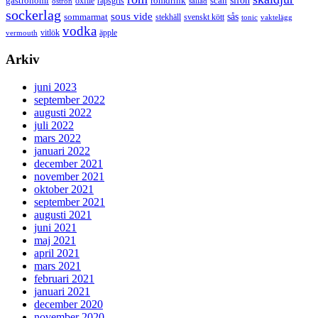
gastronomi
romdrink
scan
oxfilé
ostron
rapsgris
sallad
sockerlag
sous vide
sås
sommarmat
svenskt kött
stekhäll
tonic
vaktelägg
vodka
vermouth
vitlök
äpple
Arkiv
juni 2023
september 2022
augusti 2022
juli 2022
mars 2022
januari 2022
december 2021
november 2021
oktober 2021
september 2021
augusti 2021
juni 2021
maj 2021
april 2021
mars 2021
februari 2021
januari 2021
december 2020
november 2020