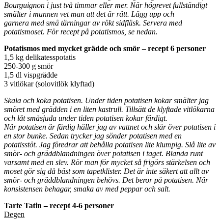
Bourguignon i just två timmar eller mer. När högrevet fullständigt
smälter i munnen vet man att det är rätt. Lägg upp och
garnera med
s
må tärningar av rökt sidfläsk. Servera med
potatismoset. För recept på potatismos, se nedan.
Potatismos med mycket grädde och smör – recept 6 personer
1,5 kg delikatesspotatis
250-300 g smör
1,5 dl vispgrädde
3 vitlökar (solovitlök klyftad)
Skala och koka potatisen. Under tiden potatisen kokar smälter jag
smöret med grädden i en liten kastrull. Tillsätt de klyftade vitlökarna
och låt småsjuda under tiden potatisen kokar färdigt.
När potatisen är färdig häller jag av vattnet och slår över potatisen i
en stor bunke. Sedan trycker jag sönder potatisen med en
potatisstöt. Jag föredrar att behålla potatisen lite klumpig. Slå lite av
smör- och gräddblandningen över potatisen i taget. Blanda runt
varsamt med en slev. Rör man för mycket så frigörs stärkelsen och
moset gör sig då bäst som tapetklister. Det är inte säkert att allt av
smör- och gräddblandningen behövs. Det beror på potatisen. När
konsistensen behagar, smaka av med peppar och salt.
Tarte Tatin – recept 4-6 personer
Degen