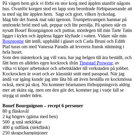
På vägen hem gick vi förbi en stor korg med äpplen utanför någons
hus. Ovanför korgen stod en lapp som beordrade förbipasserande att
ta med sig lite äpplen hem. Sagt och gjort, vilken lyckodag.
Idag blir det fransk mat rakt igenom. Trumpetsvampen hamnar på
smörstekt bröd med salt, peppar och lite persilja. På spisen står en
nysatt Bouef Bourguignon och puttrar, mördegen till min Tarte Tatin
ligger i kylen och äpplena ligger klyftade i vatten. Vidare står min
Bourgogne
tätt intill, upphälld i glaset och Carla Bruni och Edith
Piaf turas om med Vanessa Paradis att leverera fransk stämning i
hela huset.
Som den mästerkock jag vill vara, har jag helgen till ära beställt, och
fått hem en alldeles egen kockrock ifrån
Tingstad Prowear
, av
vilka vi köper arbetsskor och arbetskläder till verkstaden på jobbet.
Kockrocken är svart och av klassiskt snitt med passpoal. När jag
ändå var igång kunde jag inte låta bli att även beställa en kockmössa
också, mest på skoj. Nu kommer béarnaisen förhoppningsvis aldrig
mer att skära sig, men om den gör det, kommer jag i varje fall se
snygg ut under tiden.
Bouef Bourguignon – recept 6 personer
80 g fläsksvål
2 kg högrev (gärna med ben)
500 g små steklökar
400 g sidfläsk (stekfläsk)
250 skogschampinjoner