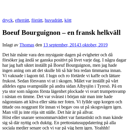
dryck
,
efterrätt
,
förrätt
,
huvudrätt
,
kött
Boeuf Bourguignon – en fransk helkväll
Inlagt av
Thomas
den
13 september, 2014
3 oktober, 2019
Det här måste vara den mysigaste dagen på evigheter och då
försöker jag ändå se ganska positivt på livet varje dag. I några dagar
har jag haft siktet inställt på Boeuf Bourguignon, men jag hade
ingen aning om att det skulle bli så här bra redan timmarna innan.
Vi vaknade i lagom tid. I lugn och ro förtärde vi kaffe och lättare
frukost. Sedan försvann vi ut i skogen. Målet var inställt på vårt
alldeles egna svampställe på andra sidan Albysjön i Tyresö. På en
yta stor som någons första lägenhet plockade vi svart trumpetsvamp
i nästan en timme. Det var svårast i början när man inte hade
någonstans att kliva eller sätta ner foten. Vi fyllde upp korgen och
tittade oss noggrant för innan vi begav oss ut på skogsvägen igen.
Man vill ju inte röja sitt ställe. Det här är på allvar.
Höst eller snarare sensommarvädret var fantastiskt och man kände
sig så där nyttig och duktig. En prettostatusuppdatering på alla
sociala medier senare och vi var på väg hem igen. Yeahhh!