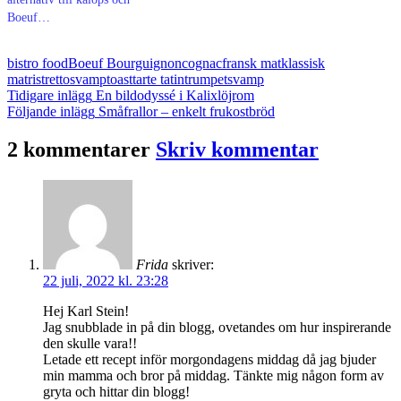
Boeuf…
bistro food
Boeuf Bourguignon
cognac
fransk mat
klassisk
mat
ristretto
svamptoast
tarte tatin
trumpetsvamp
Inläggsnavigering
Tidigare inlägg
En bildodyssé i Kalixlöjrom
Följande inlägg
Småfrallor – enkelt frukostbröd
2 kommentarer
Skriv kommentar
Frida
skriver:
22 juli, 2022 kl. 23:28
Hej Karl Stein!
Jag snubblade in på din blogg, ovetandes om hur inspirerande
den skulle vara!!
Letade ett recept inför morgondagens middag då jag bjuder
min mamma och bror på middag. Tänkte mig någon form av
gryta och hittar din blogg!