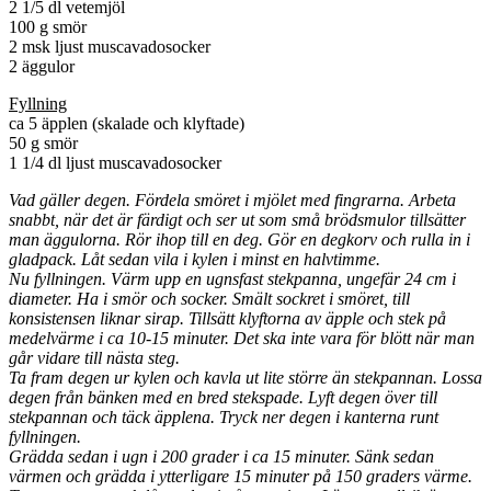
2 1/5 dl vetemjöl
100 g smör
2 msk ljust muscavadosocker
2 äggulor
Fyllning
ca 5 äpplen (skalade och klyftade)
50 g smör
1 1/4 dl ljust muscavadosocker
Vad gäller degen. Fördela smöret i mjölet med fingrarna. Arbeta
snabbt, när det är färdigt och ser ut som små brödsmulor tillsätter
man äggulorna. Rör ihop till en deg. Gör en degkorv och rulla in i
gladpack. Låt sedan vila i kylen i minst en halvtimme.
Nu fyllningen. Värm upp en ugnsfast stekpanna, ungefär 24 cm i
diameter. Ha i smör och socker. Smält sockret i smöret, till
konsistensen liknar sirap. Tillsätt klyftorna av äpple och stek på
medelvärme i ca 10-15 minuter. Det ska inte vara för blött när man
går vidare till nästa steg.
Ta fram degen ur kylen och kavla ut lite större än stekpannan. Lossa
degen från bänken med en bred stekspade. Lyft degen över till
stekpannan och täck äpplena. Tryck ner degen i kanterna runt
fyllningen.
Grädda sedan i ugn i 200 grader i ca 15 minuter. Sänk sedan
värmen och grädda i ytterligare 15 minuter på 150 graders värme.