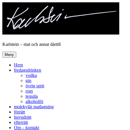
Hoppa
till
innehåll
Karlstein – mat och annat därtill
Meny
Hem
fredagsdrinken
vodka
gin
övrig sprit
rom
tequila
alkoholfri
molekylär matlagning
förrätt
huvudrätt
efterrätt
Om – kontakt