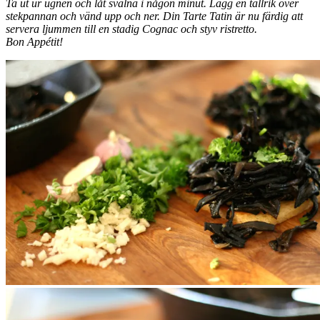
Ta ut ur ugnen och låt svalna i någon minut. Lägg en tallrik över
stekpannan och vänd upp och ner. Din Tarte Tatin är nu färdig att
servera ljummen till en stadig Cognac och styv ristretto.
Bon Appétit!