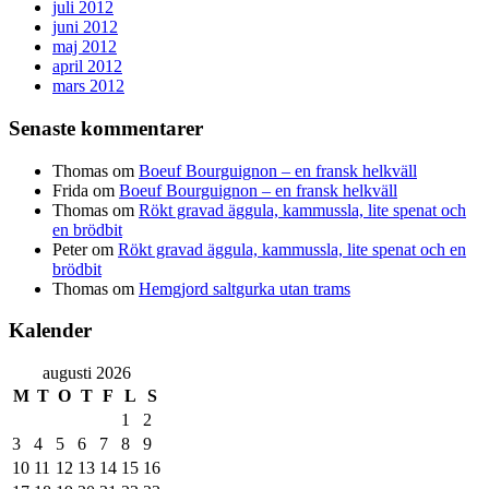
juli 2012
juni 2012
maj 2012
april 2012
mars 2012
Senaste kommentarer
Thomas
om
Boeuf Bourguignon – en fransk helkväll
Frida
om
Boeuf Bourguignon – en fransk helkväll
Thomas
om
Rökt gravad äggula, kammussla, lite spenat och
en brödbit
Peter
om
Rökt gravad äggula, kammussla, lite spenat och en
brödbit
Thomas
om
Hemgjord saltgurka utan trams
Kalender
augusti 2026
M
T
O
T
F
L
S
1
2
3
4
5
6
7
8
9
10
11
12
13
14
15
16