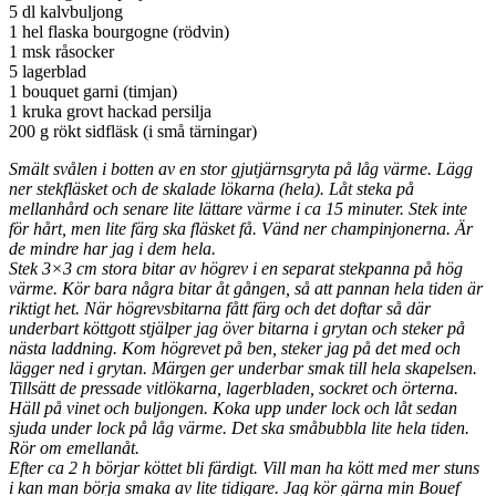
5 dl kalvbuljong
1 hel flaska bourgogne (rödvin)
1 msk råsocker
5 lagerblad
1 bouquet garni (timjan)
1 kruka grovt hackad persilja
200 g rökt sidfläsk (i små tärningar)
Smält svålen i botten av en stor gjutjärnsgryta på låg värme. Lägg
ner stekfläsket och de skalade lökarna (hela). Låt steka på
mellanhård och senare lite lättare värme i ca 15 minuter. Stek inte
för hårt, men lite färg ska fläsket få. Vänd ner champinjonerna. Är
de mindre har jag i dem hela.
Stek 3×3 cm stora bitar av högrev i en separat stekpanna på hög
värme. Kör bara några bitar åt gången, så att pannan hela tiden är
riktigt het. När högrevsbitarna fått färg och det doftar så där
underbart köttgott stjälper jag över bitarna i grytan och steker på
nästa laddning. Kom högrevet på ben, steker jag på det med och
lägger ned i grytan. Märgen ger underbar smak till hela skapelsen.
Tillsätt de pressade vitlökarna, lagerbladen, sockret och örterna.
Häll på vinet och buljongen. Koka upp under lock och låt sedan
sjuda under lock på låg värme. Det ska småbubbla lite hela tiden.
Rör om emellanåt.
Efter ca 2 h börjar köttet bli färdigt. Vill man ha kött med mer stuns
i kan man börja smaka av lite tidigare. Jag kör gärna min Bouef