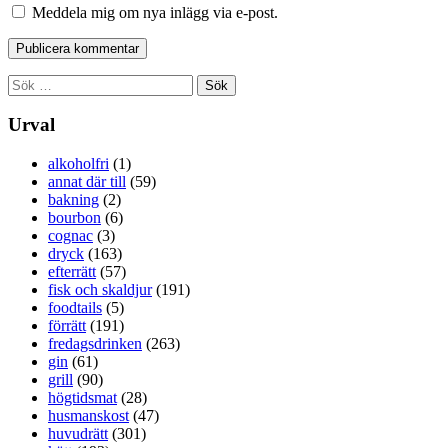
Meddela mig om nya inlägg via e-post.
Sök
efter:
Urval
alkoholfri
(1)
annat där till
(59)
bakning
(2)
bourbon
(6)
cognac
(3)
dryck
(163)
efterrätt
(57)
fisk och skaldjur
(191)
foodtails
(5)
förrätt
(191)
fredagsdrinken
(263)
gin
(61)
grill
(90)
högtidsmat
(28)
husmanskost
(47)
huvudrätt
(301)