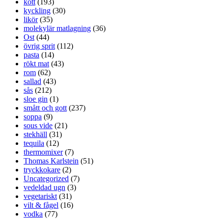
kött
(193)
kyckling
(30)
likör
(35)
molekylär matlagning
(36)
Ost
(44)
övrig sprit
(112)
pasta
(14)
rökt mat
(43)
rom
(62)
sallad
(43)
sås
(212)
sloe gin
(1)
smått och gott
(237)
soppa
(9)
sous vide
(21)
stekhäll
(31)
tequila
(12)
thermomixer
(7)
Thomas Karlstein
(51)
tryckkokare
(2)
Uncategorized
(7)
vedeldad ugn
(3)
vegetariskt
(31)
vilt & fågel
(16)
vodka
(77)