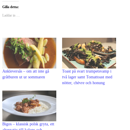
Gilla detta:
Laddar in …
Ankleversås – om att inte gå
Toast på svart trumpetsvamp i
gråtburen ut ur sommaren
två lager samt Tomattoast med
nötter, chèvre och honung
Bigos – klassisk polsk gryta, ett
alternativ till kalops och