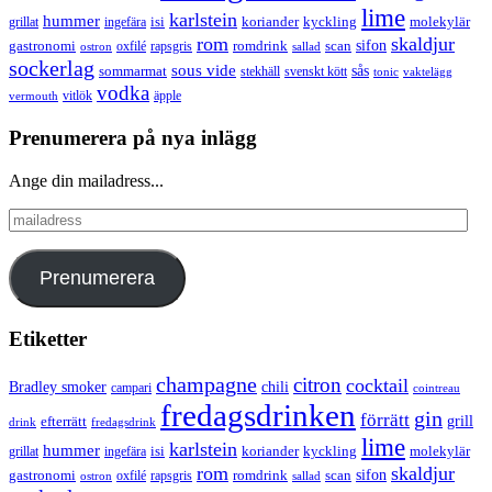
lime
karlstein
hummer
isi
koriander
molekylär
ingefära
kyckling
grillat
rom
skaldjur
sifon
gastronomi
romdrink
scan
oxfilé
ostron
rapsgris
sallad
sockerlag
sous vide
sås
sommarmat
svenskt kött
stekhäll
tonic
vaktelägg
vodka
vermouth
vitlök
äpple
Prenumerera på nya inlägg
Ange din mailadress...
mailadress
Prenumerera
Etiketter
champagne
citron
cocktail
Bradley smoker
chili
campari
cointreau
fredagsdrinken
gin
förrätt
grill
efterrätt
drink
fredagsdrink
lime
karlstein
hummer
isi
koriander
molekylär
ingefära
kyckling
grillat
rom
skaldjur
sifon
gastronomi
romdrink
scan
oxfilé
ostron
rapsgris
sallad