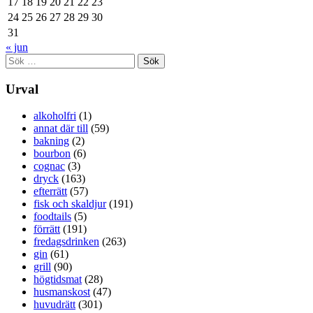
17
18
19
20
21
22
23
24
25
26
27
28
29
30
31
« jun
Sök
efter:
Urval
alkoholfri
(1)
annat där till
(59)
bakning
(2)
bourbon
(6)
cognac
(3)
dryck
(163)
efterrätt
(57)
fisk och skaldjur
(191)
foodtails
(5)
förrätt
(191)
fredagsdrinken
(263)
gin
(61)
grill
(90)
högtidsmat
(28)
husmanskost
(47)
huvudrätt
(301)