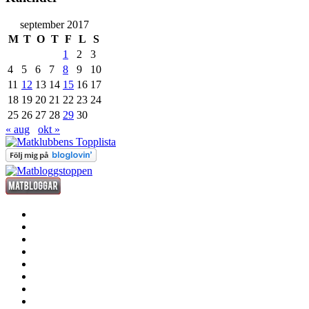
september 2017
M
T
O
T
F
L
S
1
2
3
4
5
6
7
8
9
10
11
12
13
14
15
16
17
18
19
20
21
22
23
24
25
26
27
28
29
30
« aug
okt »
förrätt
huvudrätt
efterrätt
fredagsdrinken
kött
fisk
och
smått
skaldjur
och
sås