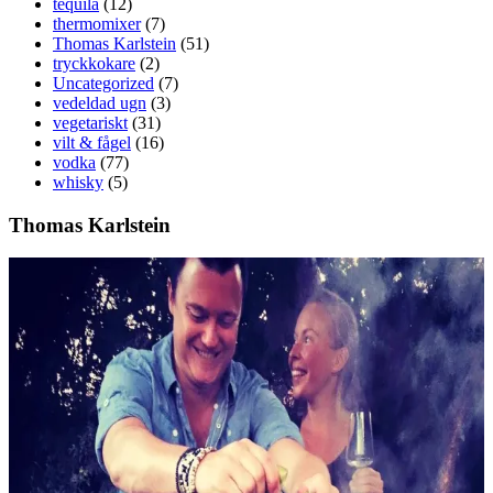
tequila
(12)
thermomixer
(7)
Thomas Karlstein
(51)
tryckkokare
(2)
Uncategorized
(7)
vedeldad ugn
(3)
vegetariskt
(31)
vilt & fågel
(16)
vodka
(77)
whisky
(5)
Thomas Karlstein