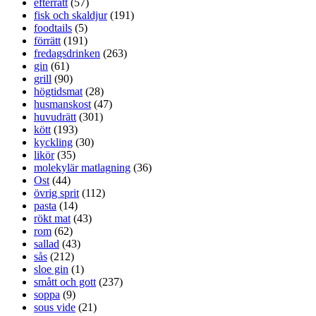
efterrätt
(57)
fisk och skaldjur
(191)
foodtails
(5)
förrätt
(191)
fredagsdrinken
(263)
gin
(61)
grill
(90)
högtidsmat
(28)
husmanskost
(47)
huvudrätt
(301)
kött
(193)
kyckling
(30)
likör
(35)
molekylär matlagning
(36)
Ost
(44)
övrig sprit
(112)
pasta
(14)
rökt mat
(43)
rom
(62)
sallad
(43)
sås
(212)
sloe gin
(1)
smått och gott
(237)
soppa
(9)
sous vide
(21)