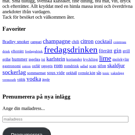
mat. Små tilltugg, svenska klassiker, fine dining, bra mat, vin, dryck
och efterrätter. Allt kryddat med en himla massa ironi och överdrivna
anekdoter ifrån vardagen.
Tack för besöket och välkommen åter.
Favoriter
champagne
citron
cocktail
Bradley smoker
chili
campari
cointreau
fredagsdrinken
gin
förrätt
grill
efterrätt
drink
fredagsdrink
lime
karlstein
hummer
isi
koriander
molekylär
ingefära
kyckling
grillat
rom
skaldjur
sifon
gastronomi
romdrink
scan
oxfilé
ostron
rapsgris
sallad
sockerlag
sous vide
sås
sommarmat
svenskt kött
stekhäll
tonic
vaktelägg
vodka
vermouth
vitlök
äpple
Prenumerera på nya inlägg
Ange din mailadress...
mailadress
Prenumerera