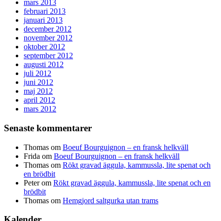
mars 2013
februari 2013
januari 2013
december 2012
november 2012
oktober 2012
september 2012
augusti 2012
juli 2012
juni 2012
maj 2012
april 2012
mars 2012
Senaste kommentarer
Thomas
om
Boeuf Bourguignon – en fransk helkväll
Frida
om
Boeuf Bourguignon – en fransk helkväll
Thomas
om
Rökt gravad äggula, kammussla, lite spenat och
en brödbit
Peter
om
Rökt gravad äggula, kammussla, lite spenat och en
brödbit
Thomas
om
Hemgjord saltgurka utan trams
Kalender