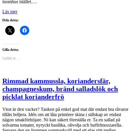
inomhus istället….
Läs mer
Dela detta:
Gilla detta:
Laddar in …
Rimmad kammussla, koriandersfär,
champagneskum, bränd salladslök och
picklat korianderfrö
Visst är den vacker? Tanken på enkel god mat där endast bra råvaror
tillåts briljera. Idén om att låta primörer skina i sällskap av endast
någon smakförhöjare. Ni kan säkert föreställa er. Ta en sallad på
solvarma tomater, nyryckt basilika, olivolja och buffelmozzarella.
Servera den en ljummen sommarkväll med ett glas rött mellan