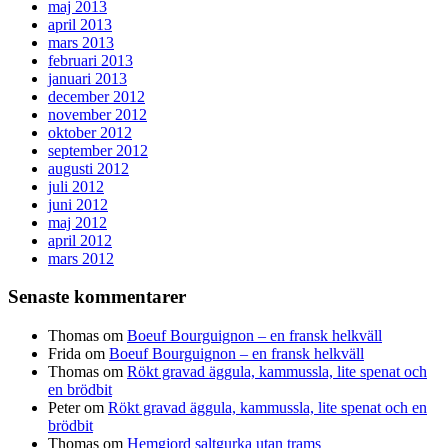
maj 2013
april 2013
mars 2013
februari 2013
januari 2013
december 2012
november 2012
oktober 2012
september 2012
augusti 2012
juli 2012
juni 2012
maj 2012
april 2012
mars 2012
Senaste kommentarer
Thomas
om
Boeuf Bourguignon – en fransk helkväll
Frida
om
Boeuf Bourguignon – en fransk helkväll
Thomas
om
Rökt gravad äggula, kammussla, lite spenat och
en brödbit
Peter
om
Rökt gravad äggula, kammussla, lite spenat och en
brödbit
Thomas
om
Hemgjord saltgurka utan trams