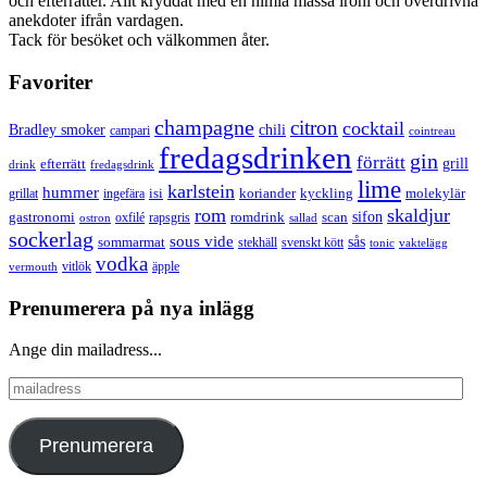
och efterrätter. Allt kryddat med en himla massa ironi och överdrivna
anekdoter ifrån vardagen.
Tack för besöket och välkommen åter.
Favoriter
champagne
citron
cocktail
Bradley smoker
chili
campari
cointreau
fredagsdrinken
gin
förrätt
grill
efterrätt
drink
fredagsdrink
lime
karlstein
hummer
isi
koriander
molekylär
ingefära
kyckling
grillat
rom
skaldjur
sifon
gastronomi
romdrink
scan
oxfilé
ostron
rapsgris
sallad
sockerlag
sous vide
sås
sommarmat
svenskt kött
stekhäll
tonic
vaktelägg
vodka
vermouth
vitlök
äpple
Prenumerera på nya inlägg
Ange din mailadress...
mailadress
Prenumerera