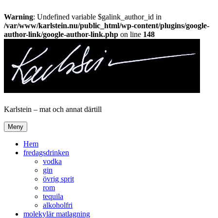
Warning
: Undefined variable $galink_author_id in
/var/www/karlstein.nu/public_html/wp-content/plugins/google-
author-link/google-author-link.php
on line
148
Hoppa
till
innehåll
Karlstein – mat och annat därtill
Meny
Hem
fredagsdrinken
vodka
gin
övrig sprit
rom
tequila
alkoholfri
molekylär matlagning