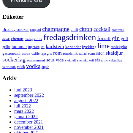
Etiketter
champagne
citron
cocktail
Bradley smoker
chili
campari
cointreau
fredagsdrinken
gin
förrätt
grill
efterrätt
drink
fredagsdrink
lime
karlstein
hummer
isi
koriander
molekylär
ingefära
kyckling
grillat
rom
skaldjur
sifon
gastronomi
romdrink
scan
oxfilé
ostron
rapsgris
sallad
sockerlag
sous vide
sås
sommarmat
svenskt kött
stekhäll
tonic
vaktelägg
vodka
vermouth
vitlök
äpple
Arkiv
juni 2023
september 2022
augusti 2022
juli 2022
mars 2022
januari 2022
december 2021
november 2021
oktober 2021