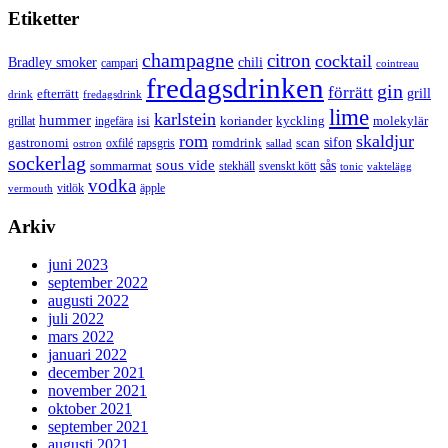
Etiketter
champagne
citron
cocktail
Bradley smoker
chili
campari
cointreau
fredagsdrinken
gin
förrätt
grill
efterrätt
drink
fredagsdrink
lime
karlstein
hummer
isi
koriander
molekylär
ingefära
kyckling
grillat
rom
skaldjur
sifon
gastronomi
romdrink
scan
oxfilé
ostron
rapsgris
sallad
sockerlag
sous vide
sås
sommarmat
svenskt kött
stekhäll
tonic
vaktelägg
vodka
vermouth
vitlök
äpple
Arkiv
juni 2023
september 2022
augusti 2022
juli 2022
mars 2022
januari 2022
december 2021
november 2021
oktober 2021
september 2021
augusti 2021