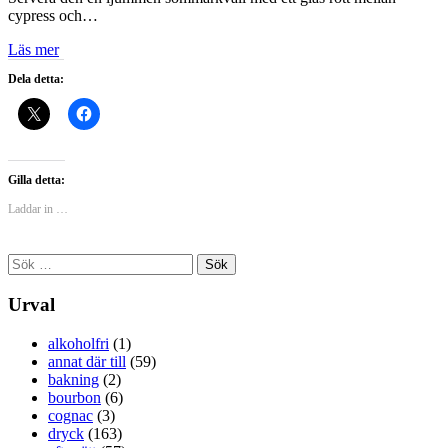
cypress och…
Läs mer
Dela detta:
Gilla detta:
Laddar in …
Sök
efter:
Urval
alkoholfri
(1)
annat där till
(59)
bakning
(2)
bourbon
(6)
cognac
(3)
dryck
(163)