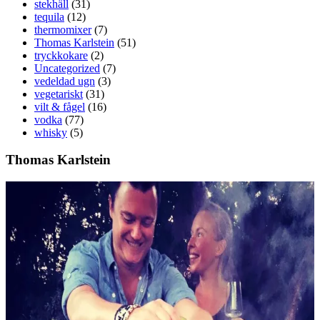
stekhäll
(31)
tequila
(12)
thermomixer
(7)
Thomas Karlstein
(51)
tryckkokare
(2)
Uncategorized
(7)
vedeldad ugn
(3)
vegetariskt
(31)
vilt & fågel
(16)
vodka
(77)
whisky
(5)
Thomas Karlstein