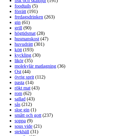
fisk och skaldjur
(191)
foodtails
(5)
förrätt
(191)
fredagsdrinken
(263)
gin
(61)
grill
(90)
högtidsmat
(28)
husmanskost
(47)
huvudrätt
(301)
kött
(193)
kyckling
(30)
likör
(35)
molekylär matlagning
(36)
Ost
(44)
övrig sprit
(112)
pasta
(14)
rökt mat
(43)
rom
(62)
sallad
(43)
sås
(212)
sloe gin
(1)
smått och gott
(237)
soppa
(9)
sous vide
(21)
stekhäll
(31)