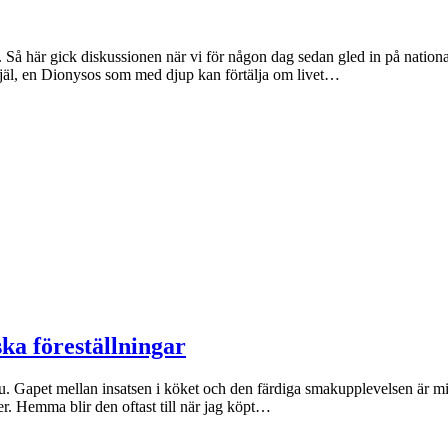
ande. Så här gick diskussionen när vi för någon dag sedan gled in på nat
l själ, en Dionysos som med djup kan förtälja om livet…
ka föreställningar
nu. Gapet mellan insatsen i köket och den färdiga smakupplevelsen är milsv
er. Hemma blir den oftast till när jag köpt…