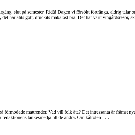
gång, slut på semester. Ridå! Dagen vi försökt förtränga, aldrig talar o
, det har ätits gott, druckits makalöst bra. Det har varit vingårdsresor,
a på förmodade mattrender. Vad vill folk äta? Det intressanta är främst n
ska redaktionens tankesmedja till de andra. Om kålroten –…