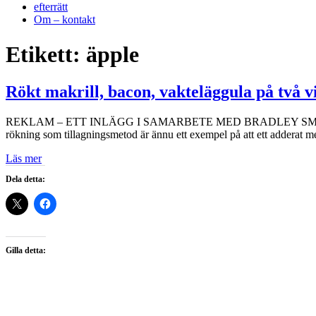
efterrätt
Om – kontakt
Etikett:
äpple
Rökt makrill, bacon, vakteläggula på två v
REKLAM – ETT INLÄGG I SAMARBETE MED BRADLEY SMOKER Liksom ål 
rökning som tillagningsmetod är ännu ett exempel på att ett adderat me
Läs mer
Dela detta:
Gilla detta: