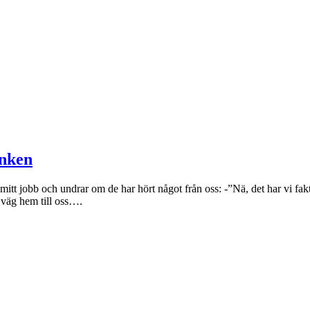
inken
t jobb och undrar om de har hört något från oss: -”Nä, det har vi faktis
å väg hem till oss….