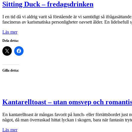
Sitting Duck – fredagsdrinken
I en tid då vi aldrig varit så förstående är vi samtidigt så ifrågasätt
fascineras av karismatiska personligheter oavsett ålder. En lidelseful
Läs mer
Dela detta:
Gilla detta:
Kantarelltoast – utan omsvep och romantis
En kantarelltoast är mångas favorit på lunch- eller förrättsbordet just 
något, då man överraskad hittat lyckan i skogen, bara när fantasin tryt
Läs mer