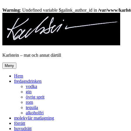
Warning
: Undefined variable $galink_author_id in
/var/www/karlste
Hoppa
till
innehåll
Karlstein – mat och annat därtill
Meny
Hem
fredagsdrinken
vodka
gin
övrig sprit
rom
tequila
alkoholfri
molekylär matlagning
förrätt
huvudrätt