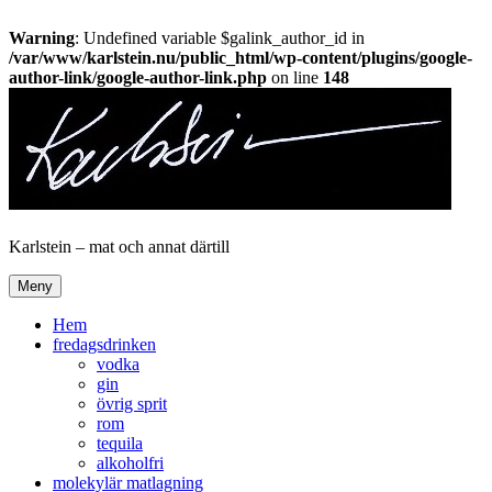
Warning
: Undefined variable $galink_author_id in
/var/www/karlstein.nu/public_html/wp-content/plugins/google-
author-link/google-author-link.php
on line
148
Hoppa
till
innehåll
Karlstein – mat och annat därtill
Meny
Hem
fredagsdrinken
vodka
gin
övrig sprit
rom
tequila
alkoholfri
molekylär matlagning