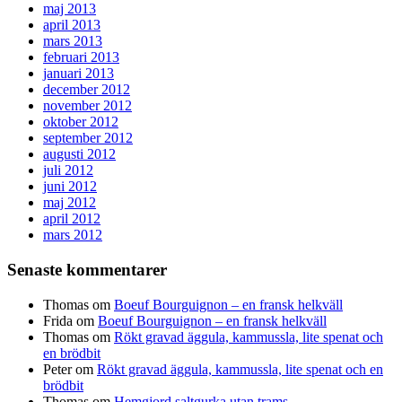
maj 2013
april 2013
mars 2013
februari 2013
januari 2013
december 2012
november 2012
oktober 2012
september 2012
augusti 2012
juli 2012
juni 2012
maj 2012
april 2012
mars 2012
Senaste kommentarer
Thomas
om
Boeuf Bourguignon – en fransk helkväll
Frida
om
Boeuf Bourguignon – en fransk helkväll
Thomas
om
Rökt gravad äggula, kammussla, lite spenat och
en brödbit
Peter
om
Rökt gravad äggula, kammussla, lite spenat och en
brödbit
Thomas
om
Hemgjord saltgurka utan trams