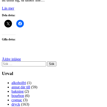
att unna sig, så tänker inte…
Läs mer
Dela detta:
Gilla detta:
Inläggsnavigering
Äldre inlägg
Sök
efter:
Urval
alkoholfri
(1)
annat där till
(59)
bakning
(2)
bourbon
(6)
cognac
(3)
dryck
(163)