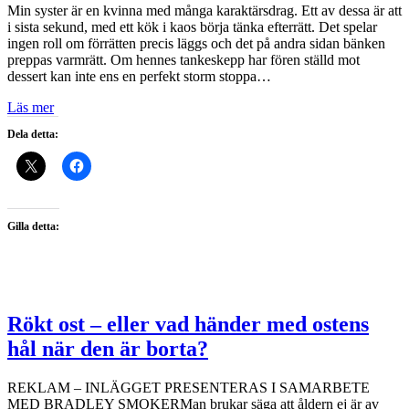
Min syster är en kvinna med många karaktärsdrag. Ett av dessa är att
i sista sekund, med ett kök i kaos börja tänka efterrätt. Det spelar
ingen roll om förrätten precis läggs och det på andra sidan bänken
preppas varmrätt. Om hennes tankeskepp har fören ställd mot
dessert kan inte ens en perfekt storm stoppa…
Läs mer
Dela detta:
Gilla detta:
Rökt ost – eller vad händer med ostens
hål när den är borta?
REKLAM – INLÄGGET PRESENTERAS I SAMARBETE
MED BRADLEY SMOKERMan brukar säga att åldern ej är av