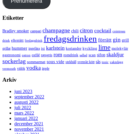
Prenumerera
Etiketter
champagne
citron
cocktail
Bradley smoker
chili
campari
cointreau
fredagsdrinken
gin
förrätt
grill
efterrätt
drink
fredagsdrink
lime
karlstein
hummer
isi
koriander
molekylär
ingefära
kyckling
grillat
rom
skaldjur
sifon
gastronomi
romdrink
scan
oxfilé
ostron
rapsgris
sallad
sockerlag
sous vide
sås
sommarmat
svenskt kött
stekhäll
tonic
vaktelägg
vodka
vermouth
vitlök
äpple
Arkiv
juni 2023
september 2022
augusti 2022
juli 2022
mars 2022
januari 2022
december 2021
november 2021