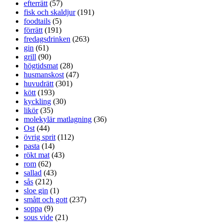
efterrätt
(57)
fisk och skaldjur
(191)
foodtails
(5)
förrätt
(191)
fredagsdrinken
(263)
gin
(61)
grill
(90)
högtidsmat
(28)
husmanskost
(47)
huvudrätt
(301)
kött
(193)
kyckling
(30)
likör
(35)
molekylär matlagning
(36)
Ost
(44)
övrig sprit
(112)
pasta
(14)
rökt mat
(43)
rom
(62)
sallad
(43)
sås
(212)
sloe gin
(1)
smått och gott
(237)
soppa
(9)
sous vide
(21)