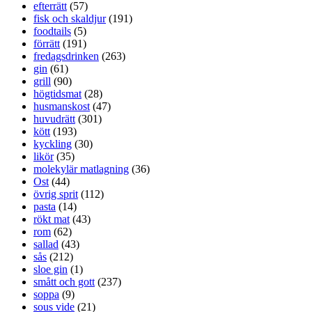
efterrätt
(57)
fisk och skaldjur
(191)
foodtails
(5)
förrätt
(191)
fredagsdrinken
(263)
gin
(61)
grill
(90)
högtidsmat
(28)
husmanskost
(47)
huvudrätt
(301)
kött
(193)
kyckling
(30)
likör
(35)
molekylär matlagning
(36)
Ost
(44)
övrig sprit
(112)
pasta
(14)
rökt mat
(43)
rom
(62)
sallad
(43)
sås
(212)
sloe gin
(1)
smått och gott
(237)
soppa
(9)
sous vide
(21)