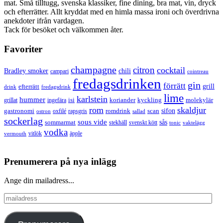
mat. Små tilltugg, svenska klassiker, fine dining, bra mat, vin, dryck
och efterrätter. Allt kryddat med en himla massa ironi och överdrivna
anekdoter ifrån vardagen.
Tack för besöket och välkommen åter.
Favoriter
champagne
citron
cocktail
Bradley smoker
chili
campari
cointreau
fredagsdrinken
gin
förrätt
grill
efterrätt
drink
fredagsdrink
lime
karlstein
hummer
isi
koriander
molekylär
ingefära
kyckling
grillat
rom
skaldjur
sifon
gastronomi
romdrink
scan
oxfilé
ostron
rapsgris
sallad
sockerlag
sous vide
sås
sommarmat
svenskt kött
stekhäll
tonic
vaktelägg
vodka
vermouth
vitlök
äpple
Prenumerera på nya inlägg
Ange din mailadress...
mailadress