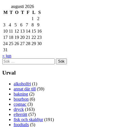
augusti 2026
M
T
O
T
F
L
S
1
2
3
4
5
6
7
8
9
10
11
12
13
14
15
16
17
18
19
20
21
22
23
24
25
26
27
28
29
30
31
« jun
Sök
efter:
Urval
alkoholfri
(1)
annat där till
(59)
bakning
(2)
bourbon
(6)
cognac
(3)
dryck
(163)
efterrätt
(57)
fisk och skaldjur
(191)
foodtails
(5)