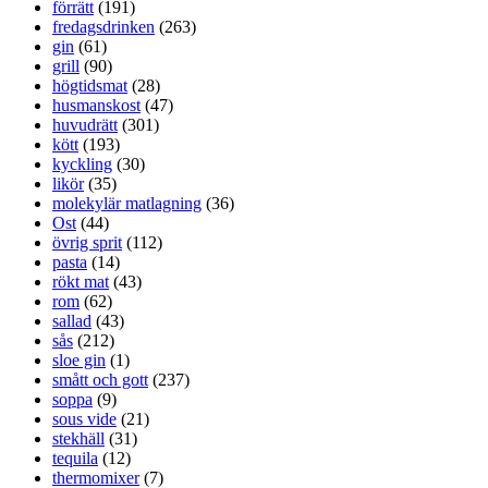
förrätt
(191)
fredagsdrinken
(263)
gin
(61)
grill
(90)
högtidsmat
(28)
husmanskost
(47)
huvudrätt
(301)
kött
(193)
kyckling
(30)
likör
(35)
molekylär matlagning
(36)
Ost
(44)
övrig sprit
(112)
pasta
(14)
rökt mat
(43)
rom
(62)
sallad
(43)
sås
(212)
sloe gin
(1)
smått och gott
(237)
soppa
(9)
sous vide
(21)
stekhäll
(31)
tequila
(12)
thermomixer
(7)