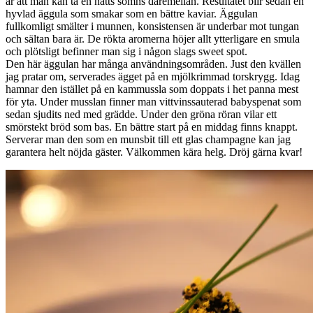
är att man kan ta en natts sömns däremellan. Resultatet blir sedan en
hyvlad äggula som smakar som en bättre kaviar. Äggulan
fullkomligt smälter i munnen, konsistensen är underbar mot tungan
och sältan bara är. De rökta aromerna höjer allt ytterligare en smula
och plötsligt befinner man sig i någon slags sweet spot.
Den här äggulan har många användningsområden. Just den kvällen
jag pratar om, serverades ägget på en mjölkrimmad torskrygg. Idag
hamnar den istället på en kammussla som doppats i het panna mest
för yta. Under musslan finner man vittvinssauterad babyspenat som
sedan sjudits ned med grädde. Under den gröna röran vilar ett
smörstekt bröd som bas. En bättre start på en middag finns knappt.
Serverar man den som en munsbit till ett glas champagne kan jag
garantera helt nöjda gäster. Välkommen kära helg. Dröj gärna kvar!