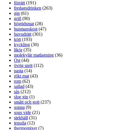
förrätt
(191)
fredagsdrinken
(263)
gin
(61)
grill
(90)
högtidsmat
(28)
husmanskost
(47)
huvudrätt
(301)
kött
(193)
kyckling
(30)
likör
(35)
molekylär matlagning
(36)
Ost
(44)
övrig sprit
(112)
pasta
(14)
rökt mat
(43)
rom
(62)
sallad
(43)
sås
(212)
sloe gin
(1)
smått och gott
(237)
soppa
(9)
sous vide
(21)
stekhäll
(31)
tequila
(12)
thermomixer
(7)