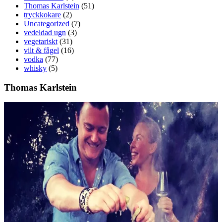
Thomas Karlstein
(51)
tryckkokare
(2)
Uncategorized
(7)
vedeldad ugn
(3)
vegetariskt
(31)
vilt & fågel
(16)
vodka
(77)
whisky
(5)
Thomas Karlstein