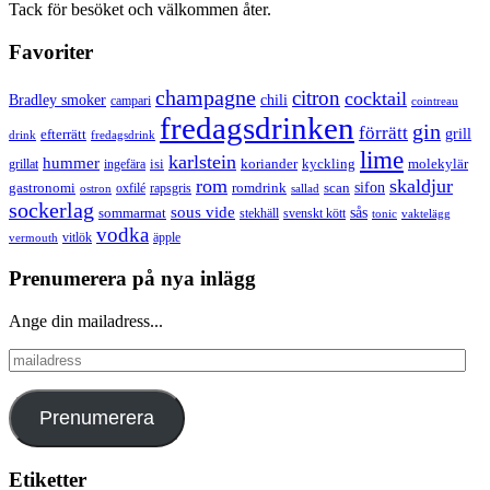
Tack för besöket och välkommen åter.
Favoriter
champagne
citron
cocktail
Bradley smoker
chili
campari
cointreau
fredagsdrinken
gin
förrätt
grill
efterrätt
drink
fredagsdrink
lime
karlstein
hummer
isi
koriander
molekylär
ingefära
kyckling
grillat
rom
skaldjur
sifon
gastronomi
romdrink
scan
oxfilé
ostron
rapsgris
sallad
sockerlag
sous vide
sås
sommarmat
svenskt kött
stekhäll
tonic
vaktelägg
vodka
vermouth
vitlök
äpple
Prenumerera på nya inlägg
Ange din mailadress...
mailadress
Prenumerera
Etiketter