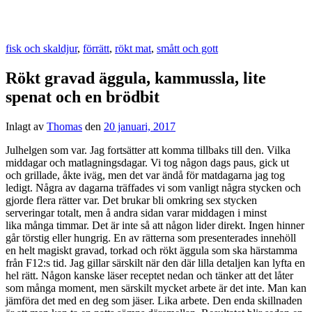
fisk och skaldjur
,
förrätt
,
rökt mat
,
smått och gott
Rökt gravad äggula, kammussla, lite
spenat och en brödbit
Inlagt av
Thomas
den
20 januari, 2017
Julhelgen som var. Jag fortsätter att komma tillbaks till den. Vilka
middagar och matlagningsdagar. Vi tog någon dags paus, gick ut
och grillade, åkte iväg, men det var ändå för matdagarna jag tog
ledigt. Några av dagarna träffades vi som vanligt några stycken och
gjorde flera rätter var. Det brukar bli omkring sex stycken
serveringar totalt, men å andra sidan varar middagen i minst
lika många timmar. Det är inte så att någon lider direkt. Ingen hinner
går törstig eller hungrig. En av rätterna som presenterades innehöll
en helt magiskt gravad, torkad och rökt äggula som ska härstamma
från F12:s tid. Jag gillar särskilt när den där lilla detaljen kan lyfta en
hel rätt. Någon kanske läser receptet nedan och tänker att det låter
som många moment, men särskilt mycket arbete är det inte. Man kan
jämföra det med en deg som jäser. Lika arbete. Den enda skillnaden