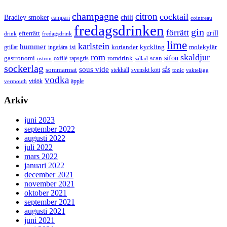
champagne
citron
cocktail
Bradley smoker
chili
campari
cointreau
fredagsdrinken
gin
förrätt
grill
efterrätt
drink
fredagsdrink
lime
karlstein
hummer
isi
koriander
molekylär
ingefära
kyckling
grillat
rom
skaldjur
sifon
gastronomi
romdrink
scan
oxfilé
ostron
rapsgris
sallad
sockerlag
sous vide
sås
sommarmat
svenskt kött
stekhäll
tonic
vaktelägg
vodka
vermouth
vitlök
äpple
Arkiv
juni 2023
september 2022
augusti 2022
juli 2022
mars 2022
januari 2022
december 2021
november 2021
oktober 2021
september 2021
augusti 2021
juni 2021