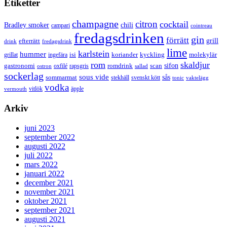
Etiketter
champagne
citron
cocktail
Bradley smoker
chili
campari
cointreau
fredagsdrinken
gin
förrätt
grill
efterrätt
drink
fredagsdrink
lime
karlstein
hummer
isi
koriander
molekylär
ingefära
kyckling
grillat
rom
skaldjur
sifon
gastronomi
romdrink
scan
oxfilé
ostron
rapsgris
sallad
sockerlag
sous vide
sås
sommarmat
svenskt kött
stekhäll
tonic
vaktelägg
vodka
vermouth
vitlök
äpple
Arkiv
juni 2023
september 2022
augusti 2022
juli 2022
mars 2022
januari 2022
december 2021
november 2021
oktober 2021
september 2021
augusti 2021