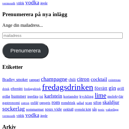
vodka
vermouth
vitlök
äpple
Prenumerera på nya inlägg
Ange din mailadress...
mailadress
Prenumerera
Etiketter
champagne
citron
cocktail
Bradley smoker
chili
campari
cointreau
fredagsdrinken
gin
förrätt
grill
efterrätt
drink
fredagsdrink
lime
karlstein
hummer
isi
koriander
molekylär
ingefära
kyckling
grillat
rom
skaldjur
sifon
gastronomi
romdrink
scan
oxfilé
ostron
rapsgris
sallad
sockerlag
sous vide
sås
sommarmat
svenskt kött
stekhäll
tonic
vaktelägg
vodka
vermouth
vitlök
äpple
Arkiv