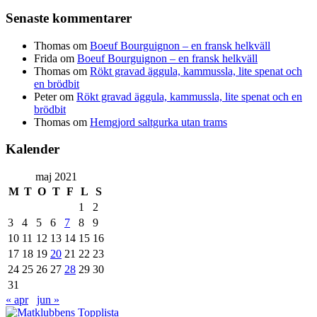
Senaste kommentarer
Thomas
om
Boeuf Bourguignon – en fransk helkväll
Frida
om
Boeuf Bourguignon – en fransk helkväll
Thomas
om
Rökt gravad äggula, kammussla, lite spenat och
en brödbit
Peter
om
Rökt gravad äggula, kammussla, lite spenat och en
brödbit
Thomas
om
Hemgjord saltgurka utan trams
Kalender
maj 2021
M
T
O
T
F
L
S
1
2
3
4
5
6
7
8
9
10
11
12
13
14
15
16
17
18
19
20
21
22
23
24
25
26
27
28
29
30
31
« apr
jun »