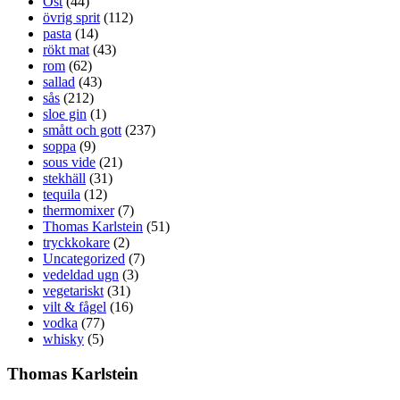
Ost
(44)
övrig sprit
(112)
pasta
(14)
rökt mat
(43)
rom
(62)
sallad
(43)
sås
(212)
sloe gin
(1)
smått och gott
(237)
soppa
(9)
sous vide
(21)
stekhäll
(31)
tequila
(12)
thermomixer
(7)
Thomas Karlstein
(51)
tryckkokare
(2)
Uncategorized
(7)
vedeldad ugn
(3)
vegetariskt
(31)
vilt & fågel
(16)
vodka
(77)
whisky
(5)
Thomas Karlstein