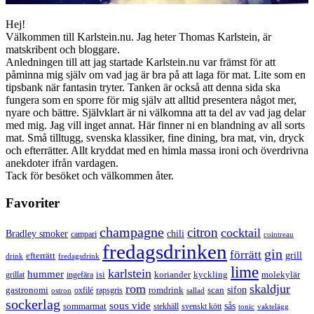
Hej!
Välkommen till Karlstein.nu. Jag heter Thomas Karlstein, är
matskribent och bloggare.
Anledningen till att jag startade Karlstein.nu var främst för att
påminna mig själv om vad jag är bra på att laga för mat. Lite som en
tipsbank när fantasin tryter. Tanken är också att denna sida ska
fungera som en sporre för mig själv att alltid presentera något mer,
nyare och bättre. Självklart är ni välkomna att ta del av vad jag delar
med mig. Jag vill inget annat. Här finner ni en blandning av all sorts
mat. Små tilltugg, svenska klassiker, fine dining, bra mat, vin, dryck
och efterrätter. Allt kryddat med en himla massa ironi och överdrivna
anekdoter ifrån vardagen.
Tack för besöket och välkommen åter.
Favoriter
champagne
citron
cocktail
Bradley smoker
chili
campari
cointreau
fredagsdrinken
gin
förrätt
grill
efterrätt
drink
fredagsdrink
lime
karlstein
hummer
isi
koriander
molekylär
ingefära
kyckling
grillat
rom
skaldjur
sifon
gastronomi
romdrink
scan
oxfilé
ostron
rapsgris
sallad
sockerlag
sous vide
sås
sommarmat
svenskt kött
stekhäll
tonic
vaktelägg