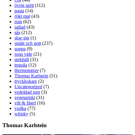
övrig sprit
(112)
pasta
(14)
rökt mat
(43)
rom
(62)
sallad
(43)
sås
(212)
sloe gin
(1)
smått och gott
(237)
soppa
(9)
sous vide
(21)
stekhäll
(31)
tequila
(12)
thermomixer
(7)
Thomas Karlstein
(51)
tryckkokare
(2)
Uncategorized
(7)
vedeldad ugn
(3)
vegetariskt
(31)
vilt & fågel
(16)
vodka
(77)
whisky
(5)
Thomas Karlstein