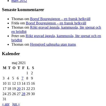
mars 2012
Senaste kommentarer
Thomas
om
Boeuf Bourguignon – en fransk helkväll
Frida
om
Boeuf Bourguignon – en fransk helkväll
Thomas
om
Rökt gravad äggula, kammussla, lite spenat och
en brödbit
Peter
om
Rökt gravad äggula, kammussla, lite spenat och en
brödbit
Thomas
om
Hemgjord saltgurka utan trams
Kalender
maj 2021
M
T
O
T
F
L
S
1
2
3
4
5
6
7
8
9
10
11
12
13
14
15
16
17
18
19
20
21
22
23
24
25
26
27
28
29
30
31
« apr
jun »