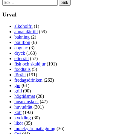
Sök
efter:
Urval
alkoholfri
(1)
annat där till
(59)
bakning
(2)
bourbon
(6)
cognac
(3)
dryck
(163)
efterrätt
(57)
fisk och skaldjur
(191)
foodtails
(5)
förrätt
(191)
fredagsdrinken
(263)
gin
(61)
grill
(90)
högtidsmat
(28)
husmanskost
(47)
huvudrätt
(301)
kött
(193)
kyckling
(30)
likör
(35)
molekylär matlagning
(36)
Ost
(44)