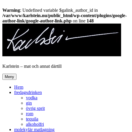
Warning
: Undefined variable $galink_author_id in
/var/www/karlstein.nu/public_html/wp-content/plugins/google-
author-link/google-author-link.php
on line
148
Hoppa
till
innehåll
Karlstein – mat och annat därtill
Meny
Hem
fredagsdrinken
vodka
gin
övrig sprit
rom
tequila
alkoholfri
molekylär matlagning