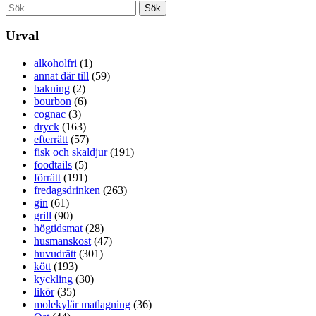
Sök
efter:
Urval
alkoholfri
(1)
annat där till
(59)
bakning
(2)
bourbon
(6)
cognac
(3)
dryck
(163)
efterrätt
(57)
fisk och skaldjur
(191)
foodtails
(5)
förrätt
(191)
fredagsdrinken
(263)
gin
(61)
grill
(90)
högtidsmat
(28)
husmanskost
(47)
huvudrätt
(301)
kött
(193)
kyckling
(30)
likör
(35)
molekylär matlagning
(36)