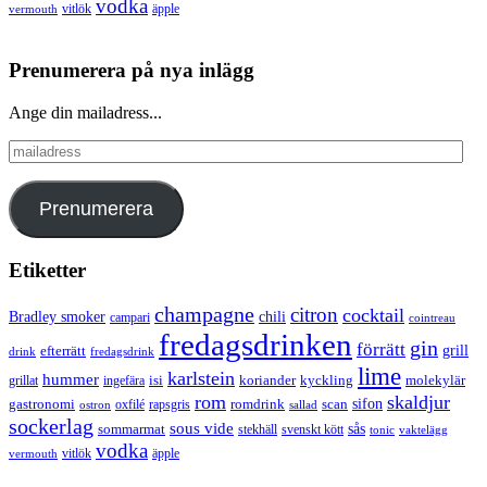
vodka
vermouth
vitlök
äpple
Prenumerera på nya inlägg
Ange din mailadress...
mailadress
Prenumerera
Etiketter
champagne
citron
cocktail
Bradley smoker
chili
campari
cointreau
fredagsdrinken
gin
förrätt
grill
efterrätt
drink
fredagsdrink
lime
karlstein
hummer
isi
koriander
molekylär
ingefära
kyckling
grillat
rom
skaldjur
sifon
gastronomi
romdrink
scan
oxfilé
ostron
rapsgris
sallad
sockerlag
sous vide
sås
sommarmat
svenskt kött
stekhäll
tonic
vaktelägg
vodka
vermouth
vitlök
äpple