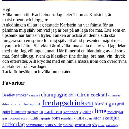
Hej!
Välkommen till Karlstein.nu. Jag heter Thomas Karlstein, är
matskribent och bloggare.
Anledningen till att jag startade Karlstein.nu var främst för att
påminna mig själv om vad jag är bra på att laga för mat. Lite som en
tipsbank när fantasin tryter. Tanken är också att denna sida ska
fungera som en sporre för mig själv att alltid presentera något mer,
nyare och bättre. Självklart är ni välkomna att ta del av vad jag delar
med mig. Jag vill inget annat. Här finner ni en blandning av all sorts
mat. Små tilltugg, svenska klassiker, fine dining, bra mat, vin, dryck
och efterrätter. Allt kryddat med en himla massa ironi och överdrivna
anekdoter ifrån vardagen.
Tack för besöket och välkommen åter.
Favoriter
champagne
citron
cocktail
Bradley smoker
chili
campari
cointreau
fredagsdrinken
gin
förrätt
grill
efterrätt
drink
fredagsdrink
lime
karlstein
hummer
isi
koriander
molekylär
ingefära
kyckling
grillat
rom
skaldjur
sifon
gastronomi
romdrink
scan
oxfilé
ostron
rapsgris
sallad
sockerlag
sous vide
sås
sommarmat
svenskt kött
stekhäll
tonic
vaktelägg