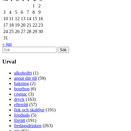
1
2
3
4
5
6
7
8
9
10
11
12
13
14
15
16
17
18
19
20
21
22
23
24
25
26
27
28
29
30
31
« jun
Sök
efter:
Urval
alkoholfri
(1)
annat där till
(59)
bakning
(2)
bourbon
(6)
cognac
(3)
dryck
(163)
efterrätt
(57)
fisk och skaldjur
(191)
foodtails
(5)
förrätt
(191)
fredagsdrinken
(263)
gin
(61)