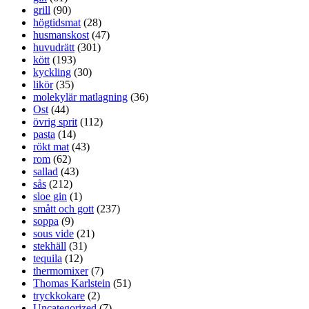
grill
(90)
högtidsmat
(28)
husmanskost
(47)
huvudrätt
(301)
kött
(193)
kyckling
(30)
likör
(35)
molekylär matlagning
(36)
Ost
(44)
övrig sprit
(112)
pasta
(14)
rökt mat
(43)
rom
(62)
sallad
(43)
sås
(212)
sloe gin
(1)
smått och gott
(237)
soppa
(9)
sous vide
(21)
stekhäll
(31)
tequila
(12)
thermomixer
(7)
Thomas Karlstein
(51)
tryckkokare
(2)
Uncategorized
(7)