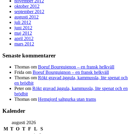
november 2012
oktober 2012
september 2012
augusti 2012
juli 2012
juni 2012
maj 2012
april 2012
mars 2012
Senaste kommentarer
Thomas
om
Boeuf Bourguignon – en fransk helkväll
Frida
om
Boeuf Bourguignon – en fransk helkväll
Thomas
om
Rökt gravad äggula, kammussla, lite spenat och
en brödbit
Peter
om
Rökt gravad äggula, kammussla, lite spenat och en
brödbit
Thomas
om
Hemgjord saltgurka utan trams
Kalender
augusti 2026
M
T
O
T
F
L
S