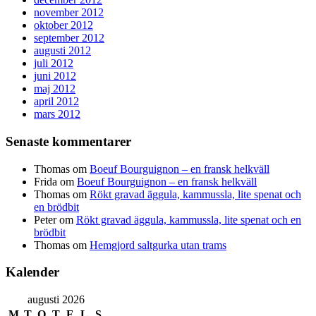
november 2012
oktober 2012
september 2012
augusti 2012
juli 2012
juni 2012
maj 2012
april 2012
mars 2012
Senaste kommentarer
Thomas
om
Boeuf Bourguignon – en fransk helkväll
Frida
om
Boeuf Bourguignon – en fransk helkväll
Thomas
om
Rökt gravad äggula, kammussla, lite spenat och
en brödbit
Peter
om
Rökt gravad äggula, kammussla, lite spenat och en
brödbit
Thomas
om
Hemgjord saltgurka utan trams
Kalender
augusti 2026
M
T
O
T
F
L
S