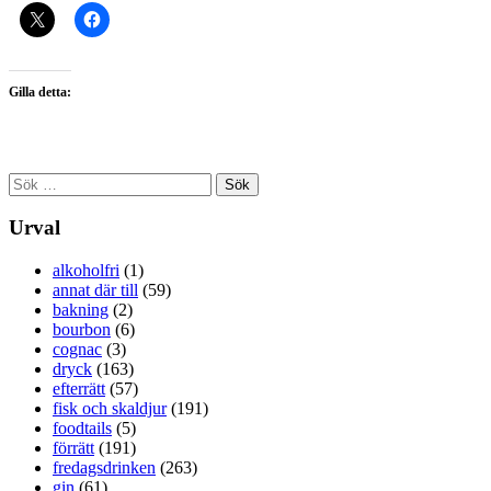
Gilla detta:
Sök
efter:
Urval
alkoholfri
(1)
annat där till
(59)
bakning
(2)
bourbon
(6)
cognac
(3)
dryck
(163)
efterrätt
(57)
fisk och skaldjur
(191)
foodtails
(5)
förrätt
(191)
fredagsdrinken
(263)
gin
(61)