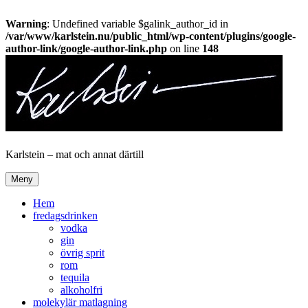
Warning
: Undefined variable $galink_author_id in
/var/www/karlstein.nu/public_html/wp-content/plugins/google-
author-link/google-author-link.php
on line
148
Hoppa
till
innehåll
Karlstein – mat och annat därtill
Meny
Hem
fredagsdrinken
vodka
gin
övrig sprit
rom
tequila
alkoholfri
molekylär matlagning