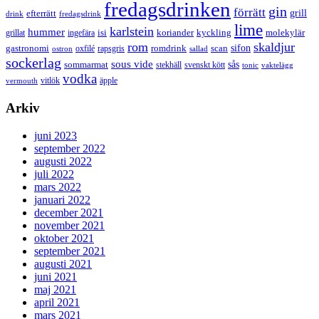
fredagsdrinken
gin
förrätt
grill
efterrätt
drink
fredagsdrink
lime
karlstein
hummer
isi
koriander
molekylär
ingefära
kyckling
grillat
rom
skaldjur
sifon
gastronomi
romdrink
scan
oxfilé
ostron
rapsgris
sallad
sockerlag
sous vide
sås
sommarmat
svenskt kött
stekhäll
tonic
vaktelägg
vodka
vermouth
vitlök
äpple
Arkiv
juni 2023
september 2022
augusti 2022
juli 2022
mars 2022
januari 2022
december 2021
november 2021
oktober 2021
september 2021
augusti 2021
juni 2021
maj 2021
april 2021
mars 2021