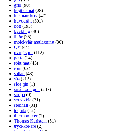
grill
(90)
högtidsmat
(28)
husmanskost
(47)
huvudrätt
(301)
kött
(193)
kyckling
(30)
likör
(35)
molekylär matlagning
(36)
Ost
(44)
övrig sprit
(112)
pasta
(14)
rökt mat
(43)
rom
(62)
sallad
(43)
sås
(212)
sloe gin
(1)
smått och gott
(237)
soppa
(9)
sous vide
(21)
stekhäll
(31)
tequila
(12)
thermomixer
(7)
Thomas Karlstein
(51)
tryckkokare
(2)