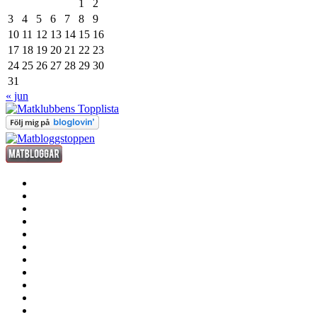
1
2
3
4
5
6
7
8
9
10
11
12
13
14
15
16
17
18
19
20
21
22
23
24
25
26
27
28
29
30
31
« jun
förrätt
huvudrätt
efterrätt
fredagsdrinken
kött
fisk
och
smått
skaldjur
och
sås
gott
dryck
grill
annat