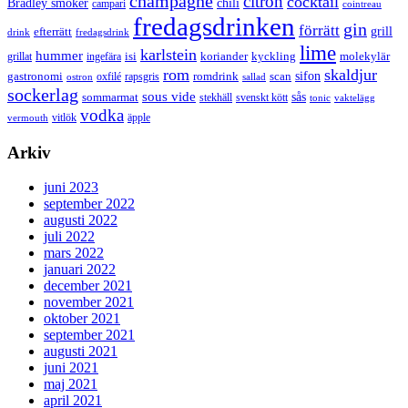
champagne
citron
cocktail
Bradley smoker
chili
campari
cointreau
fredagsdrinken
gin
förrätt
grill
efterrätt
drink
fredagsdrink
lime
karlstein
hummer
isi
koriander
molekylär
ingefära
kyckling
grillat
rom
skaldjur
sifon
gastronomi
romdrink
scan
oxfilé
ostron
rapsgris
sallad
sockerlag
sous vide
sås
sommarmat
svenskt kött
stekhäll
tonic
vaktelägg
vodka
vermouth
vitlök
äpple
Arkiv
juni 2023
september 2022
augusti 2022
juli 2022
mars 2022
januari 2022
december 2021
november 2021
oktober 2021
september 2021
augusti 2021
juni 2021
maj 2021
april 2021