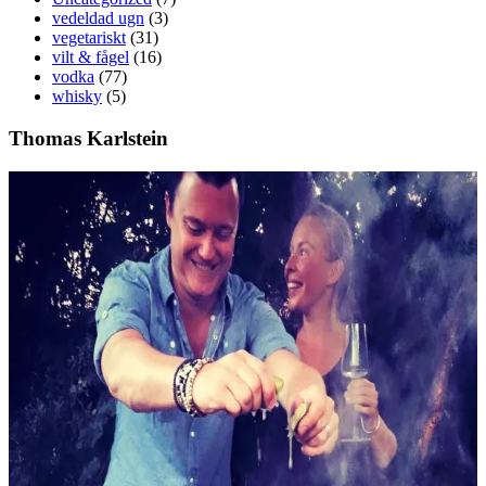
vedeldad ugn
(3)
vegetariskt
(31)
vilt & fågel
(16)
vodka
(77)
whisky
(5)
Thomas Karlstein