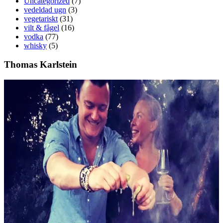
Uncategorized
(7)
vedeldad ugn
(3)
vegetariskt
(31)
vilt & fågel
(16)
vodka
(77)
whisky
(5)
Thomas Karlstein