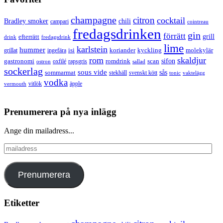
champagne
citron
cocktail
Bradley smoker
chili
campari
cointreau
fredagsdrinken
gin
förrätt
grill
efterrätt
drink
fredagsdrink
lime
karlstein
hummer
isi
koriander
molekylär
ingefära
kyckling
grillat
rom
skaldjur
sifon
gastronomi
romdrink
scan
oxfilé
ostron
rapsgris
sallad
sockerlag
sous vide
sås
sommarmat
svenskt kött
stekhäll
tonic
vaktelägg
vodka
vermouth
vitlök
äpple
Prenumerera på nya inlägg
Ange din mailadress...
mailadress
Prenumerera
Etiketter