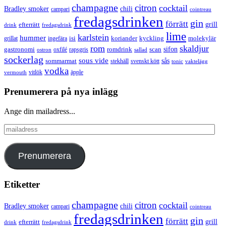
champagne
citron
cocktail
Bradley smoker
chili
campari
cointreau
fredagsdrinken
gin
förrätt
grill
efterrätt
drink
fredagsdrink
lime
karlstein
hummer
isi
koriander
molekylär
ingefära
kyckling
grillat
rom
skaldjur
sifon
gastronomi
romdrink
scan
oxfilé
ostron
rapsgris
sallad
sockerlag
sous vide
sås
sommarmat
svenskt kött
stekhäll
tonic
vaktelägg
vodka
vermouth
vitlök
äpple
Prenumerera på nya inlägg
Ange din mailadress...
mailadress
Prenumerera
Etiketter
champagne
citron
cocktail
Bradley smoker
chili
campari
cointreau
fredagsdrinken
gin
förrätt
grill
efterrätt
drink
fredagsdrink