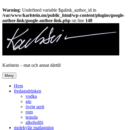
Warning
: Undefined variable $galink_author_id in
/var/www/karlstein.nu/public_html/wp-content/plugins/google-
author-link/google-author-link.php
on line
148
Hoppa
till
innehåll
Karlstein – mat och annat därtill
Meny
Hem
fredagsdrinken
vodka
gin
övrig sprit
rom
tequila
alkoholfri
molekylär matlagning