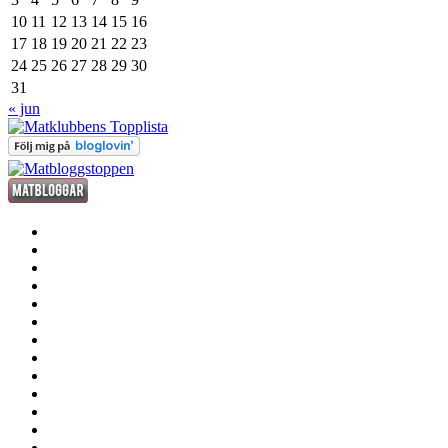
10
11
12
13
14
15
16
17
18
19
20
21
22
23
24
25
26
27
28
29
30
31
« jun
förrätt
huvudrätt
efterrätt
fredagsdrinken
kött
fisk
och
smått
skaldjur
och
sås
gott
dryck
grill
annat
där
stekhäll
till
husmanskost