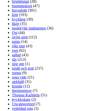
högtidsmat
(28)
husmanskost
(47)
huvudrätt
(301)
kött
(193)
kyckling
(30)
likör
(35)
molekylär matlagning
(36)
Ost
(44)
övrig sprit
(112)
pasta
(14)
rökt mat
(43)
rom
(62)
sallad
(43)
sås
(212)
sloe gin
(1)
smått och gott
(237)
soppa
(9)
sous vide
(21)
stekhäll
(31)
tequila
(12)
thermomixer
(7)
Thomas Karlstein
(51)
tryckkokare
(2)
Uncategorized
(7)
vedeldad ugn
(3)