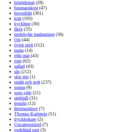
högtidsmat
(28)
husmanskost
(47)
huvudrätt
(301)
kött
(193)
kyckling
(30)
likör
(35)
molekylär matlagning
(36)
Ost
(44)
övrig sprit
(112)
pasta
(14)
rökt mat
(43)
rom
(62)
sallad
(43)
sås
(212)
sloe gin
(1)
smått och gott
(237)
soppa
(9)
sous vide
(21)
stekhäll
(31)
tequila
(12)
thermomixer
(7)
Thomas Karlstein
(51)
tryckkokare
(2)
Uncategorized
(7)
vedeldad ugn
(3)