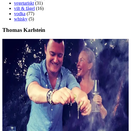
vegetariskt
(31)
vilt & fågel
(16)
vodka
(77)
whisky
(5)
Thomas Karlstein