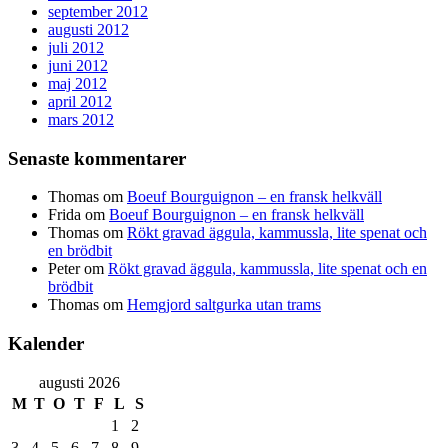
september 2012
augusti 2012
juli 2012
juni 2012
maj 2012
april 2012
mars 2012
Senaste kommentarer
Thomas
om
Boeuf Bourguignon – en fransk helkväll
Frida
om
Boeuf Bourguignon – en fransk helkväll
Thomas
om
Rökt gravad äggula, kammussla, lite spenat och
en brödbit
Peter
om
Rökt gravad äggula, kammussla, lite spenat och en
brödbit
Thomas
om
Hemgjord saltgurka utan trams
Kalender
augusti 2026
M
T
O
T
F
L
S
1
2
3
4
5
6
7
8
9