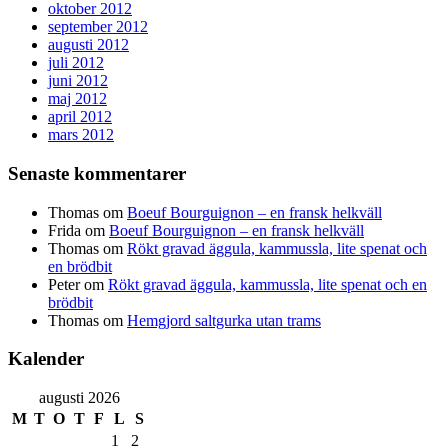
oktober 2012
september 2012
augusti 2012
juli 2012
juni 2012
maj 2012
april 2012
mars 2012
Senaste kommentarer
Thomas
om
Boeuf Bourguignon – en fransk helkväll
Frida
om
Boeuf Bourguignon – en fransk helkväll
Thomas
om
Rökt gravad äggula, kammussla, lite spenat och
en brödbit
Peter
om
Rökt gravad äggula, kammussla, lite spenat och en
brödbit
Thomas
om
Hemgjord saltgurka utan trams
Kalender
augusti 2026
M
T
O
T
F
L
S
1
2