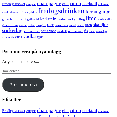
champagne
citron
cocktail
Bradley smoker
chili
campari
cointreau
fredagsdrinken
gin
förrätt
grill
efterrätt
drink
fredagsdrink
lime
karlstein
hummer
isi
koriander
molekylär
ingefära
kyckling
grillat
rom
skaldjur
sifon
gastronomi
romdrink
scan
oxfilé
ostron
rapsgris
sallad
sockerlag
sous vide
sås
sommarmat
svenskt kött
stekhäll
tonic
vaktelägg
vodka
vermouth
vitlök
äpple
Prenumerera på nya inlägg
Ange din mailadress...
mailadress
Prenumerera
Etiketter
champagne
citron
cocktail
Bradley smoker
chili
campari
cointreau