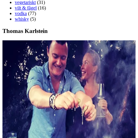
vegetariskt
(31)
vilt & fågel
(16)
vodka
(77)
whisky
(5)
Thomas Karlstein