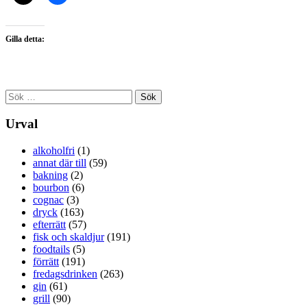
Gilla detta:
Sök
efter:
Urval
alkoholfri
(1)
annat där till
(59)
bakning
(2)
bourbon
(6)
cognac
(3)
dryck
(163)
efterrätt
(57)
fisk och skaldjur
(191)
foodtails
(5)
förrätt
(191)
fredagsdrinken
(263)
gin
(61)
grill
(90)