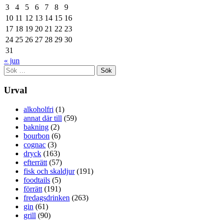
3
4
5
6
7
8
9
10
11
12
13
14
15
16
17
18
19
20
21
22
23
24
25
26
27
28
29
30
31
« jun
Sök
efter:
Urval
alkoholfri
(1)
annat där till
(59)
bakning
(2)
bourbon
(6)
cognac
(3)
dryck
(163)
efterrätt
(57)
fisk och skaldjur
(191)
foodtails
(5)
förrätt
(191)
fredagsdrinken
(263)
gin
(61)
grill
(90)