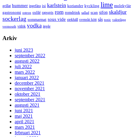
lime
karlstein
hummer
isi
koriander
molekylär
ingefära
kyckling
grillat
rom
skaldjur
sifon
gastronomi
romdrink
scan
oxfilé
ostron
rapsgris
sallad
sockerlag
sous vide
sås
sommarmat
svenskt kött
stekhäll
tonic
vaktelägg
vodka
vermouth
vitlök
äpple
Arkiv
juni 2023
september 2022
augusti 2022
juli 2022
mars 2022
januari 2022
december 2021
november 2021
oktober 2021
september 2021
augusti 2021
juni 2021
maj 2021
april 2021
mars 2021
februari 2021