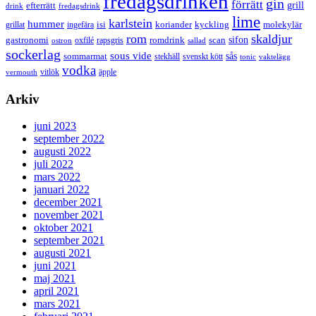
fredagsdrinken
gin
förrätt
grill
efterrätt
drink
fredagsdrink
lime
karlstein
hummer
isi
koriander
molekylär
ingefära
kyckling
grillat
rom
skaldjur
sifon
gastronomi
romdrink
scan
oxfilé
ostron
rapsgris
sallad
sockerlag
sous vide
sås
sommarmat
svenskt kött
stekhäll
tonic
vaktelägg
vodka
vermouth
vitlök
äpple
Arkiv
juni 2023
september 2022
augusti 2022
juli 2022
mars 2022
januari 2022
december 2021
november 2021
oktober 2021
september 2021
augusti 2021
juni 2021
maj 2021
april 2021
mars 2021