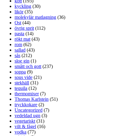
kött
(193)
kyckling
(30)
likör
(35)
molekylär matlagning
(36)
Ost
(44)
övrig sprit
(112)
pasta
(14)
rökt mat
(43)
rom
(62)
sallad
(43)
sås
(212)
sloe gin
(1)
smått och gott
(237)
soppa
(9)
sous vide
(21)
stekhäll
(31)
tequila
(12)
thermomixer
(7)
Thomas Karlstein
(51)
tryckkokare
(2)
Uncategorized
(7)
vedeldad ugn
(3)
vegetariskt
(31)
vilt & fågel
(16)
vodka
(77)