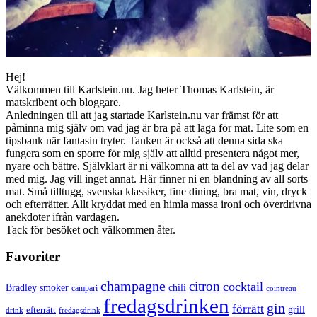
Hej!
Välkommen till Karlstein.nu. Jag heter Thomas Karlstein, är
matskribent och bloggare.
Anledningen till att jag startade Karlstein.nu var främst för att
påminna mig själv om vad jag är bra på att laga för mat. Lite som en
tipsbank när fantasin tryter. Tanken är också att denna sida ska
fungera som en sporre för mig själv att alltid presentera något mer,
nyare och bättre. Självklart är ni välkomna att ta del av vad jag delar
med mig. Jag vill inget annat. Här finner ni en blandning av all sorts
mat. Små tilltugg, svenska klassiker, fine dining, bra mat, vin, dryck
och efterrätter. Allt kryddat med en himla massa ironi och överdrivna
anekdoter ifrån vardagen.
Tack för besöket och välkommen åter.
Favoriter
champagne
citron
cocktail
Bradley smoker
chili
campari
cointreau
fredagsdrinken
gin
förrätt
grill
efterrätt
drink
fredagsdrink