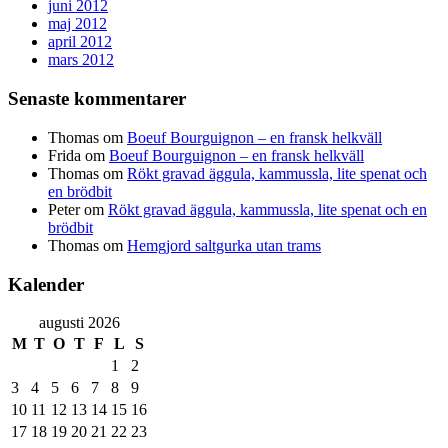
juni 2012
maj 2012
april 2012
mars 2012
Senaste kommentarer
Thomas
om
Boeuf Bourguignon – en fransk helkväll
Frida
om
Boeuf Bourguignon – en fransk helkväll
Thomas
om
Rökt gravad äggula, kammussla, lite spenat och
en brödbit
Peter
om
Rökt gravad äggula, kammussla, lite spenat och en
brödbit
Thomas
om
Hemgjord saltgurka utan trams
Kalender
augusti 2026
M
T
O
T
F
L
S
1
2
3
4
5
6
7
8
9
10
11
12
13
14
15
16
17
18
19
20
21
22
23