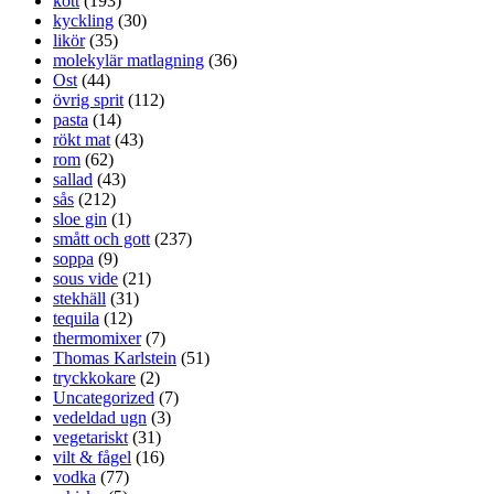
kött
(193)
kyckling
(30)
likör
(35)
molekylär matlagning
(36)
Ost
(44)
övrig sprit
(112)
pasta
(14)
rökt mat
(43)
rom
(62)
sallad
(43)
sås
(212)
sloe gin
(1)
smått och gott
(237)
soppa
(9)
sous vide
(21)
stekhäll
(31)
tequila
(12)
thermomixer
(7)
Thomas Karlstein
(51)
tryckkokare
(2)
Uncategorized
(7)
vedeldad ugn
(3)
vegetariskt
(31)
vilt & fågel
(16)
vodka
(77)