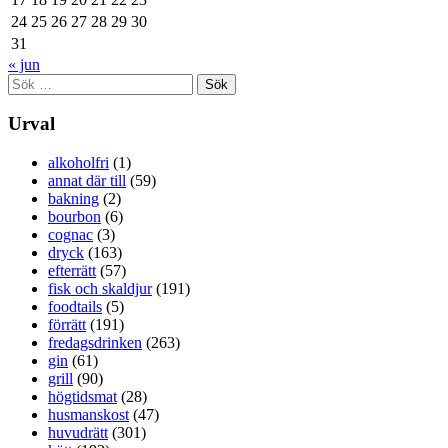
24
25
26
27
28
29
30
31
« jun
Sök
efter:
Urval
alkoholfri
(1)
annat där till
(59)
bakning
(2)
bourbon
(6)
cognac
(3)
dryck
(163)
efterrätt
(57)
fisk och skaldjur
(191)
foodtails
(5)
förrätt
(191)
fredagsdrinken
(263)
gin
(61)
grill
(90)
högtidsmat
(28)
husmanskost
(47)
huvudrätt
(301)