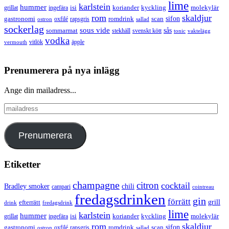
lime
karlstein
hummer
isi
koriander
molekylär
ingefära
kyckling
grillat
rom
skaldjur
sifon
gastronomi
romdrink
scan
oxfilé
ostron
rapsgris
sallad
sockerlag
sous vide
sås
sommarmat
svenskt kött
stekhäll
tonic
vaktelägg
vodka
vermouth
vitlök
äpple
Prenumerera på nya inlägg
Ange din mailadress...
mailadress
Prenumerera
Etiketter
champagne
citron
cocktail
Bradley smoker
chili
campari
cointreau
fredagsdrinken
gin
förrätt
grill
efterrätt
drink
fredagsdrink
lime
karlstein
hummer
isi
koriander
molekylär
ingefära
kyckling
grillat
rom
skaldjur
sifon
gastronomi
romdrink
scan
oxfilé
ostron
rapsgris
sallad