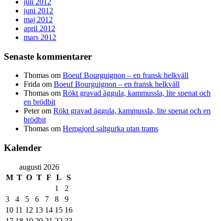
juli 2012
juni 2012
maj 2012
april 2012
mars 2012
Senaste kommentarer
Thomas
om
Boeuf Bourguignon – en fransk helkväll
Frida
om
Boeuf Bourguignon – en fransk helkväll
Thomas
om
Rökt gravad äggula, kammussla, lite spenat och
en brödbit
Peter
om
Rökt gravad äggula, kammussla, lite spenat och en
brödbit
Thomas
om
Hemgjord saltgurka utan trams
Kalender
augusti 2026
M
T
O
T
F
L
S
1
2
3
4
5
6
7
8
9
10
11
12
13
14
15
16
17
18
19
20
21
22
23