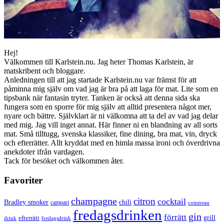
Hej!
Välkommen till Karlstein.nu. Jag heter Thomas Karlstein, är
matskribent och bloggare.
Anledningen till att jag startade Karlstein.nu var främst för att
påminna mig själv om vad jag är bra på att laga för mat. Lite som en
tipsbank när fantasin tryter. Tanken är också att denna sida ska
fungera som en sporre för mig själv att alltid presentera något mer,
nyare och bättre. Självklart är ni välkomna att ta del av vad jag delar
med mig. Jag vill inget annat. Här finner ni en blandning av all sorts
mat. Små tilltugg, svenska klassiker, fine dining, bra mat, vin, dryck
och efterrätter. Allt kryddat med en himla massa ironi och överdrivna
anekdoter ifrån vardagen.
Tack för besöket och välkommen åter.
Favoriter
champagne
citron
cocktail
Bradley smoker
chili
campari
cointreau
fredagsdrinken
gin
förrätt
grill
efterrätt
drink
fredagsdrink