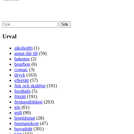
Sök
efter:
Urval
alkoholfri
(1)
annat där till
(59)
bakning
(2)
bourbon
(6)
cognac
(3)
dryck
(163)
efterrätt
(57)
fisk och skaldjur
(191)
foodtails
(5)
förrätt
(191)
fredagsdrinken
(263)
gin
(61)
grill
(90)
högtidsmat
(28)
husmanskost
(47)
huvudrätt
(301)