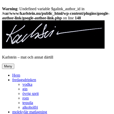
Warning
: Undefined variable $galink_author_id in
/var/www/karlstein.nu/public_html/wp-content/plugins/google-
author-link/google-author-link.php
on line
148
Hoppa
till
innehåll
Karlstein – mat och annat därtill
Meny
Hem
fredagsdrinken
vodka
gin
övrig sprit
rom
tequila
alkoholfri
molekylär matlagning