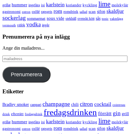
lime
karlstein
hummer
isi
koriander
molekylär
ingefära
kyckling
grillat
rom
skaldjur
sifon
gastronomi
romdrink
scan
oxfilé
ostron
rapsgris
sallad
sockerlag
sous vide
sås
sommarmat
svenskt kött
stekhäll
tonic
vaktelägg
vodka
vermouth
vitlök
äpple
Prenumerera på nya inlägg
Ange din mailadress...
mailadress
Prenumerera
Etiketter
champagne
citron
cocktail
Bradley smoker
chili
campari
cointreau
fredagsdrinken
gin
förrätt
grill
efterrätt
drink
fredagsdrink
lime
karlstein
hummer
isi
koriander
molekylär
ingefära
kyckling
grillat
rom
skaldjur
sifon
gastronomi
romdrink
scan
oxfilé
ostron
rapsgris
sallad