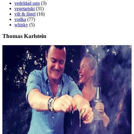
vedeldad ugn
(3)
vegetariskt
(31)
vilt & fågel
(16)
vodka
(77)
whisky
(5)
Thomas Karlstein