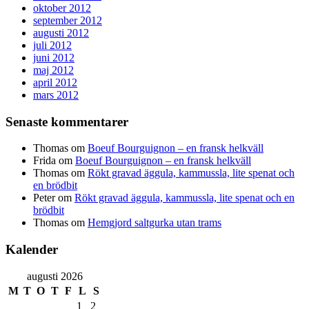
oktober 2012
september 2012
augusti 2012
juli 2012
juni 2012
maj 2012
april 2012
mars 2012
Senaste kommentarer
Thomas
om
Boeuf Bourguignon – en fransk helkväll
Frida
om
Boeuf Bourguignon – en fransk helkväll
Thomas
om
Rökt gravad äggula, kammussla, lite spenat och
en brödbit
Peter
om
Rökt gravad äggula, kammussla, lite spenat och en
brödbit
Thomas
om
Hemgjord saltgurka utan trams
Kalender
augusti 2026
M
T
O
T
F
L
S
1
2