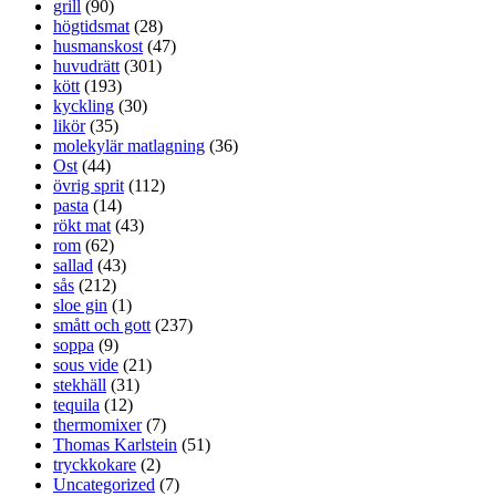
grill
(90)
högtidsmat
(28)
husmanskost
(47)
huvudrätt
(301)
kött
(193)
kyckling
(30)
likör
(35)
molekylär matlagning
(36)
Ost
(44)
övrig sprit
(112)
pasta
(14)
rökt mat
(43)
rom
(62)
sallad
(43)
sås
(212)
sloe gin
(1)
smått och gott
(237)
soppa
(9)
sous vide
(21)
stekhäll
(31)
tequila
(12)
thermomixer
(7)
Thomas Karlstein
(51)
tryckkokare
(2)
Uncategorized
(7)