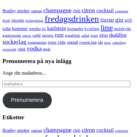
champagne
citron
cocktail
Bradley smoker
chili
campari
cointreau
fredagsdrinken
gin
förrätt
grill
efterrätt
drink
fredagsdrink
lime
karlstein
hummer
isi
koriander
molekylär
ingefära
kyckling
grillat
rom
skaldjur
sifon
gastronomi
romdrink
scan
oxfilé
ostron
rapsgris
sallad
sockerlag
sous vide
sås
sommarmat
svenskt kött
stekhäll
tonic
vaktelägg
vodka
vermouth
vitlök
äpple
Prenumerera på nya inlägg
Ange din mailadress...
mailadress
Prenumerera
Etiketter
champagne
citron
cocktail
Bradley smoker
chili
campari
cointreau