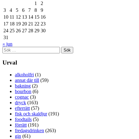
1
2
3
4
5
6
7
8
9
10
11
12
13
14
15
16
17
18
19
20
21
22
23
24
25
26
27
28
29
30
31
« jun
Sök
efter:
Urval
alkoholfri
(1)
annat där till
(59)
bakning
(2)
bourbon
(6)
cognac
(3)
dryck
(163)
efterrätt
(57)
fisk och skaldjur
(191)
foodtails
(5)
förrätt
(191)
fredagsdrinken
(263)
gin
(61)