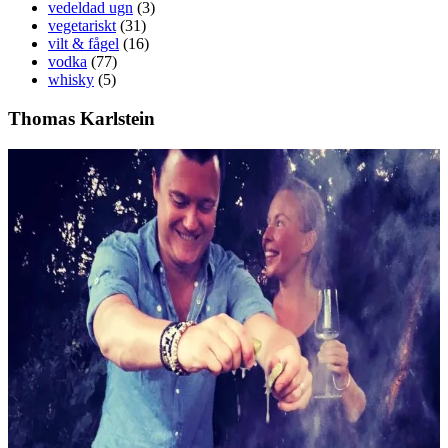
vedeldad ugn
(3)
vegetariskt
(31)
vilt & fågel
(16)
vodka
(77)
whisky
(5)
Thomas Karlstein