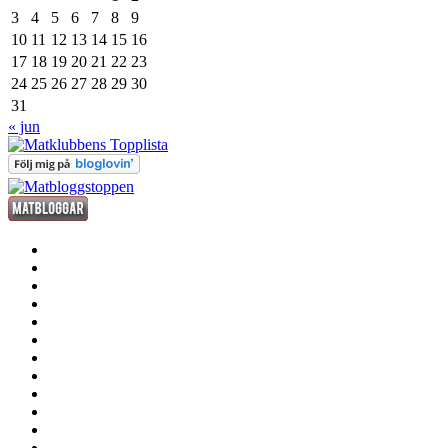
3
4
5
6
7
8
9
10
11
12
13
14
15
16
17
18
19
20
21
22
23
24
25
26
27
28
29
30
31
« jun
förrätt
huvudrätt
efterrätt
fredagsdrinken
kött
fisk
och
smått
skaldjur
och
sås
gott
dryck
grill
annat
där
stekhäll