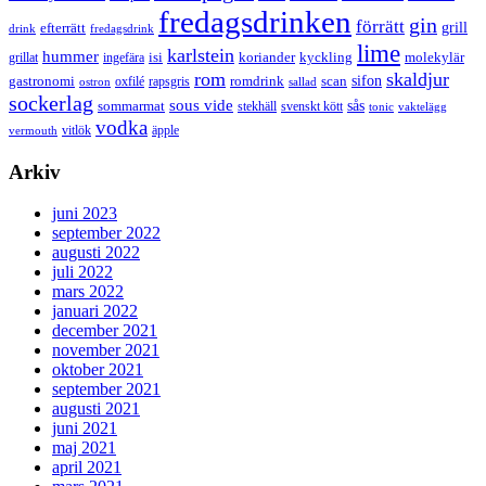
fredagsdrinken
gin
förrätt
grill
efterrätt
drink
fredagsdrink
lime
karlstein
hummer
isi
koriander
molekylär
ingefära
kyckling
grillat
rom
skaldjur
sifon
gastronomi
romdrink
scan
oxfilé
ostron
rapsgris
sallad
sockerlag
sous vide
sås
sommarmat
svenskt kött
stekhäll
tonic
vaktelägg
vodka
vermouth
vitlök
äpple
Arkiv
juni 2023
september 2022
augusti 2022
juli 2022
mars 2022
januari 2022
december 2021
november 2021
oktober 2021
september 2021
augusti 2021
juni 2021
maj 2021
april 2021