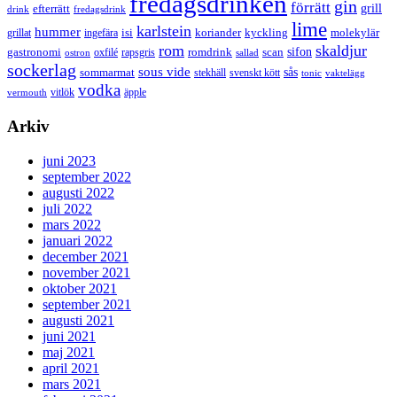
fredagsdrinken
gin
förrätt
grill
efterrätt
drink
fredagsdrink
lime
karlstein
hummer
isi
koriander
molekylär
ingefära
kyckling
grillat
rom
skaldjur
sifon
gastronomi
romdrink
scan
oxfilé
ostron
rapsgris
sallad
sockerlag
sous vide
sås
sommarmat
svenskt kött
stekhäll
tonic
vaktelägg
vodka
vermouth
vitlök
äpple
Arkiv
juni 2023
september 2022
augusti 2022
juli 2022
mars 2022
januari 2022
december 2021
november 2021
oktober 2021
september 2021
augusti 2021
juni 2021
maj 2021
april 2021
mars 2021