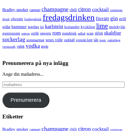
champagne
citron
cocktail
Bradley smoker
chili
campari
cointreau
fredagsdrinken
gin
förrätt
grill
efterrätt
drink
fredagsdrink
lime
karlstein
hummer
isi
koriander
molekylär
ingefära
kyckling
grillat
rom
skaldjur
sifon
gastronomi
romdrink
scan
oxfilé
ostron
rapsgris
sallad
sockerlag
sous vide
sås
sommarmat
svenskt kött
stekhäll
tonic
vaktelägg
vodka
vermouth
vitlök
äpple
Prenumerera på nya inlägg
Ange din mailadress...
mailadress
Prenumerera
Etiketter
champagne
citron
cocktail
Bradley smoker
chili
campari
cointreau