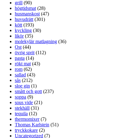
grill
(90)
högtidsmat
(28)
husmanskost
(47)
huvudrätt
(301)
kött
(193)
kyckling
(30)
likör
(35)
molekylär matlagning
(36)
Ost
(44)
övrig sprit
(112)
pasta
(14)
rökt mat
(43)
rom
(62)
sallad
(43)
sås
(212)
sloe gin
(1)
smått och gott
(237)
soppa
(9)
sous vide
(21)
stekhäll
(31)
tequila
(12)
thermomixer
(7)
Thomas Karlstein
(51)
tryckkokare
(2)
Uncategorized
(7)