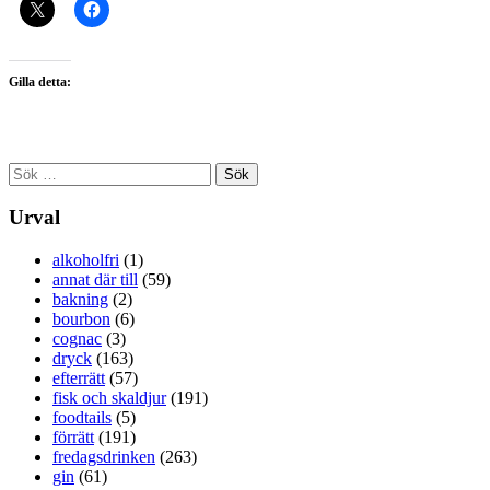
Gilla detta:
Sök
efter:
Urval
alkoholfri
(1)
annat där till
(59)
bakning
(2)
bourbon
(6)
cognac
(3)
dryck
(163)
efterrätt
(57)
fisk och skaldjur
(191)
foodtails
(5)
förrätt
(191)
fredagsdrinken
(263)
gin
(61)