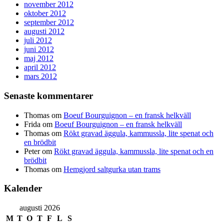
november 2012
oktober 2012
september 2012
augusti 2012
juli 2012
juni 2012
maj 2012
april 2012
mars 2012
Senaste kommentarer
Thomas
om
Boeuf Bourguignon – en fransk helkväll
Frida
om
Boeuf Bourguignon – en fransk helkväll
Thomas
om
Rökt gravad äggula, kammussla, lite spenat och
en brödbit
Peter
om
Rökt gravad äggula, kammussla, lite spenat och en
brödbit
Thomas
om
Hemgjord saltgurka utan trams
Kalender
augusti 2026
M
T
O
T
F
L
S