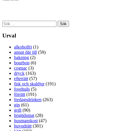
Sök
efter:
Urval
alkoholfri
(1)
annat där till
(59)
bakning
(2)
bourbon
(6)
cognac
(3)
dryck
(163)
efterrätt
(57)
fisk och skaldjur
(191)
foodtails
(5)
förrätt
(191)
fredagsdrinken
(263)
gin
(61)
grill
(90)
högtidsmat
(28)
husmanskost
(47)
huvudrätt
(301)