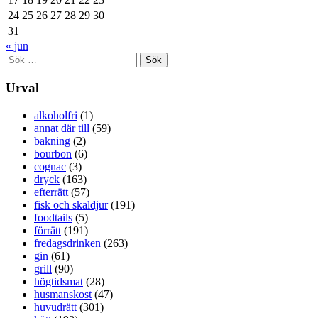
24
25
26
27
28
29
30
31
« jun
Sök
efter:
Urval
alkoholfri
(1)
annat där till
(59)
bakning
(2)
bourbon
(6)
cognac
(3)
dryck
(163)
efterrätt
(57)
fisk och skaldjur
(191)
foodtails
(5)
förrätt
(191)
fredagsdrinken
(263)
gin
(61)
grill
(90)
högtidsmat
(28)
husmanskost
(47)
huvudrätt
(301)