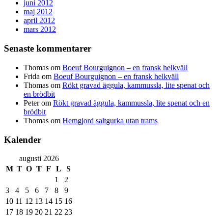
juni 2012
maj 2012
april 2012
mars 2012
Senaste kommentarer
Thomas
om
Boeuf Bourguignon – en fransk helkväll
Frida
om
Boeuf Bourguignon – en fransk helkväll
Thomas
om
Rökt gravad äggula, kammussla, lite spenat och
en brödbit
Peter
om
Rökt gravad äggula, kammussla, lite spenat och en
brödbit
Thomas
om
Hemgjord saltgurka utan trams
Kalender
augusti 2026
M
T
O
T
F
L
S
1
2
3
4
5
6
7
8
9
10
11
12
13
14
15
16
17
18
19
20
21
22
23