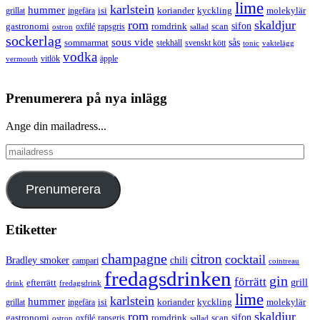
lime
karlstein
hummer
isi
koriander
molekylär
ingefära
kyckling
grillat
rom
skaldjur
sifon
gastronomi
romdrink
scan
oxfilé
ostron
rapsgris
sallad
sockerlag
sous vide
sås
sommarmat
svenskt kött
stekhäll
tonic
vaktelägg
vodka
vermouth
vitlök
äpple
Prenumerera på nya inlägg
Ange din mailadress...
mailadress
Prenumerera
Etiketter
champagne
citron
cocktail
Bradley smoker
chili
campari
cointreau
fredagsdrinken
gin
förrätt
grill
efterrätt
drink
fredagsdrink
lime
karlstein
hummer
isi
koriander
molekylär
ingefära
kyckling
grillat
rom
skaldjur
sifon
gastronomi
romdrink
scan
oxfilé
ostron
rapsgris
sallad