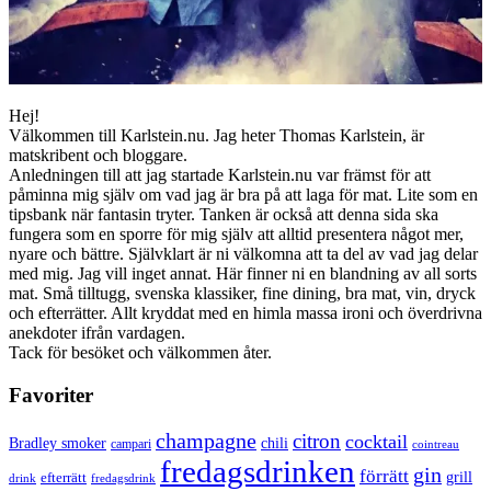
Hej!
Välkommen till Karlstein.nu. Jag heter Thomas Karlstein, är
matskribent och bloggare.
Anledningen till att jag startade Karlstein.nu var främst för att
påminna mig själv om vad jag är bra på att laga för mat. Lite som en
tipsbank när fantasin tryter. Tanken är också att denna sida ska
fungera som en sporre för mig själv att alltid presentera något mer,
nyare och bättre. Självklart är ni välkomna att ta del av vad jag delar
med mig. Jag vill inget annat. Här finner ni en blandning av all sorts
mat. Små tilltugg, svenska klassiker, fine dining, bra mat, vin, dryck
och efterrätter. Allt kryddat med en himla massa ironi och överdrivna
anekdoter ifrån vardagen.
Tack för besöket och välkommen åter.
Favoriter
champagne
citron
cocktail
Bradley smoker
chili
campari
cointreau
fredagsdrinken
gin
förrätt
grill
efterrätt
drink
fredagsdrink