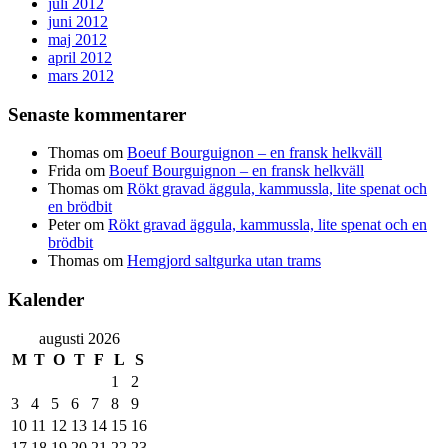
juli 2012
juni 2012
maj 2012
april 2012
mars 2012
Senaste kommentarer
Thomas
om
Boeuf Bourguignon – en fransk helkväll
Frida
om
Boeuf Bourguignon – en fransk helkväll
Thomas
om
Rökt gravad äggula, kammussla, lite spenat och
en brödbit
Peter
om
Rökt gravad äggula, kammussla, lite spenat och en
brödbit
Thomas
om
Hemgjord saltgurka utan trams
Kalender
augusti 2026
M
T
O
T
F
L
S
1
2
3
4
5
6
7
8
9
10
11
12
13
14
15
16
17
18
19
20
21
22
23