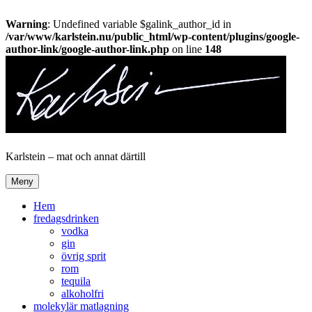
Warning
: Undefined variable $galink_author_id in
/var/www/karlstein.nu/public_html/wp-content/plugins/google-
author-link/google-author-link.php
on line
148
Hoppa
till
innehåll
Karlstein – mat och annat därtill
Meny
Hem
fredagsdrinken
vodka
gin
övrig sprit
rom
tequila
alkoholfri
molekylär matlagning