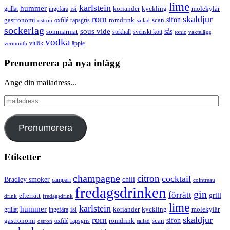
lime
karlstein
hummer
isi
koriander
molekylär
ingefära
kyckling
grillat
rom
skaldjur
sifon
gastronomi
romdrink
scan
oxfilé
ostron
rapsgris
sallad
sockerlag
sous vide
sås
sommarmat
svenskt kött
stekhäll
tonic
vaktelägg
vodka
vermouth
vitlök
äpple
Prenumerera på nya inlägg
Ange din mailadress...
mailadress
Prenumerera
Etiketter
champagne
citron
cocktail
Bradley smoker
chili
campari
cointreau
fredagsdrinken
gin
förrätt
grill
efterrätt
drink
fredagsdrink
lime
karlstein
hummer
isi
koriander
molekylär
ingefära
kyckling
grillat
rom
skaldjur
sifon
gastronomi
romdrink
scan
oxfilé
ostron
rapsgris
sallad