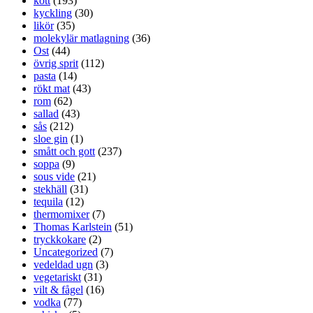
kött
(193)
kyckling
(30)
likör
(35)
molekylär matlagning
(36)
Ost
(44)
övrig sprit
(112)
pasta
(14)
rökt mat
(43)
rom
(62)
sallad
(43)
sås
(212)
sloe gin
(1)
smått och gott
(237)
soppa
(9)
sous vide
(21)
stekhäll
(31)
tequila
(12)
thermomixer
(7)
Thomas Karlstein
(51)
tryckkokare
(2)
Uncategorized
(7)
vedeldad ugn
(3)
vegetariskt
(31)
vilt & fågel
(16)
vodka
(77)