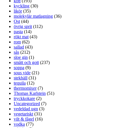
kött
(193)
kyckling
(30)
likör
(35)
molekylär matlagning
(36)
Ost
(44)
övrig sprit
(112)
pasta
(14)
rökt mat
(43)
rom
(62)
sallad
(43)
sås
(212)
sloe gin
(1)
smått och gott
(237)
soppa
(9)
sous vide
(21)
stekhäll
(31)
tequila
(12)
thermomixer
(7)
Thomas Karlstein
(51)
tryckkokare
(2)
Uncategorized
(7)
vedeldad ugn
(3)
vegetariskt
(31)
vilt & fågel
(16)
vodka
(77)