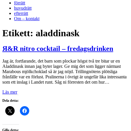
förrätt
huvudrätt
efterrätt
Om – kontakt
Etikett:
aladdinask
Я&R nitro cocktail – fredagsdrinken
Jag är, fortfarande, det barn som plockar högst två tre bitar ur en
Aladdinask innan jag byter lager. Ge mig det som ligger närmast
Marabous mjölkchoklad så är jag nöjd. Trillingnötens plötsliga
frånfälle var en förlust. Pralinerna i övrigt är ungefär lika intressanta
som ett inslag i Landet runt. Såg ni förresten det om hur…
Läs mer
Dela detta:
Gilla detta: