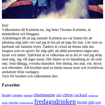
Hej!
Välkommen till Karlstein.nu. Jag heter Thomas Karlstein, är
matskribent och bloggare.
Anledningen till att jag startade Karlstein.nu var främst för att
påminna mig själv om vad jag är bra på att laga för mat. Lite som en
tipsbank när fantasin tryter. Tanken är också att denna sida ska
fungera som en sporre för mig själv att alltid presentera något mer,
nyare och bättre. Självklart är ni välkomna att ta del av vad jag delar
med mig. Jag vill inget annat. Här finner ni en blandning av all sorts
mat. Små tilltugg, svenska klassiker, fine dining, bra mat, vin, dryck
och efterrätter. Allt kryddat med en himla massa ironi och överdrivna
anekdoter ifrån vardagen.
Tack för besöket och välkommen åter.
Favoriter
champagne
citron
cocktail
Bradley smoker
chili
campari
cointreau
fredagsdrinken
gin
förrätt
grill
efterrätt
drink
fredagsdrink