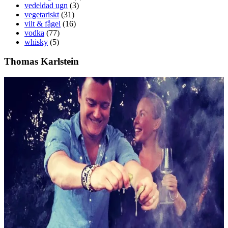
vedeldad ugn
(3)
vegetariskt
(31)
vilt & fågel
(16)
vodka
(77)
whisky
(5)
Thomas Karlstein