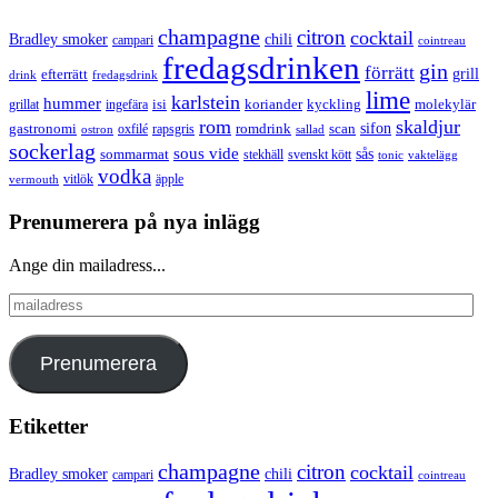
champagne
citron
cocktail
Bradley smoker
chili
campari
cointreau
fredagsdrinken
gin
förrätt
grill
efterrätt
drink
fredagsdrink
lime
karlstein
hummer
isi
koriander
molekylär
ingefära
kyckling
grillat
rom
skaldjur
sifon
gastronomi
romdrink
scan
oxfilé
ostron
rapsgris
sallad
sockerlag
sous vide
sås
sommarmat
svenskt kött
stekhäll
tonic
vaktelägg
vodka
vermouth
vitlök
äpple
Prenumerera på nya inlägg
Ange din mailadress...
mailadress
Prenumerera
Etiketter
champagne
citron
cocktail
Bradley smoker
chili
campari
cointreau