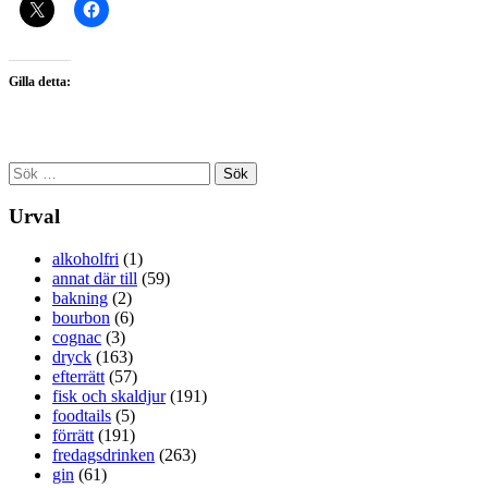
Gilla detta:
Sök
efter:
Urval
alkoholfri
(1)
annat där till
(59)
bakning
(2)
bourbon
(6)
cognac
(3)
dryck
(163)
efterrätt
(57)
fisk och skaldjur
(191)
foodtails
(5)
förrätt
(191)
fredagsdrinken
(263)
gin
(61)