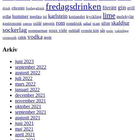
fredagsdrinken
gin
förrätt
grill
efterrätt
drink
fredagsdrink
lime
karlstein
hummer
isi
koriander
molekylär
ingefära
kyckling
grillat
rom
skaldjur
sifon
gastronomi
romdrink
scan
oxfilé
ostron
rapsgris
sallad
sockerlag
sous vide
sås
sommarmat
svenskt kött
stekhäll
tonic
vaktelägg
vodka
vermouth
vitlök
äpple
Arkiv
juni 2023
september 2022
augusti 2022
juli 2022
mars 2022
januari 2022
december 2021
november 2021
oktober 2021
september 2021
augusti 2021
juni 2021
maj 2021
april 2021