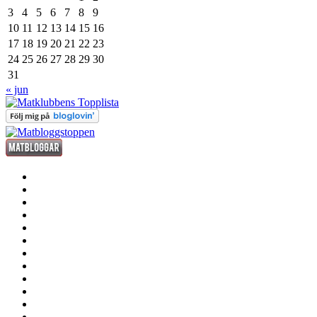
3
4
5
6
7
8
9
10
11
12
13
14
15
16
17
18
19
20
21
22
23
24
25
26
27
28
29
30
31
« jun
förrätt
huvudrätt
efterrätt
fredagsdrinken
kött
fisk
och
smått
skaldjur
och
sås
gott
dryck
grill
annat
där
stekhäll