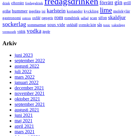
fredagsdrinken
gin
förrätt
grill
efterrätt
drink
fredagsdrink
lime
karlstein
hummer
isi
koriander
molekylär
ingefära
kyckling
grillat
rom
skaldjur
sifon
gastronomi
romdrink
scan
oxfilé
ostron
rapsgris
sallad
sockerlag
sous vide
sås
sommarmat
svenskt kött
stekhäll
tonic
vaktelägg
vodka
vermouth
vitlök
äpple
Arkiv
juni 2023
september 2022
augusti 2022
juli 2022
mars 2022
januari 2022
december 2021
november 2021
oktober 2021
september 2021
augusti 2021
juni 2021
maj 2021
april 2021
mars 2021