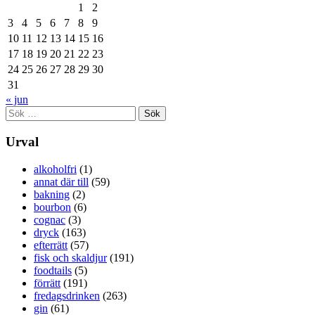
1
2
3
4
5
6
7
8
9
10
11
12
13
14
15
16
17
18
19
20
21
22
23
24
25
26
27
28
29
30
31
« jun
Sök
efter:
Urval
alkoholfri
(1)
annat där till
(59)
bakning
(2)
bourbon
(6)
cognac
(3)
dryck
(163)
efterrätt
(57)
fisk och skaldjur
(191)
foodtails
(5)
förrätt
(191)
fredagsdrinken
(263)
gin
(61)