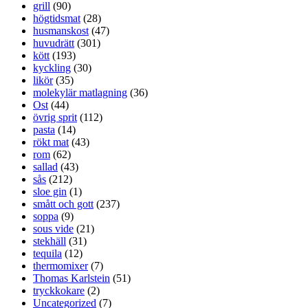
grill
(90)
högtidsmat
(28)
husmanskost
(47)
huvudrätt
(301)
kött
(193)
kyckling
(30)
likör
(35)
molekylär matlagning
(36)
Ost
(44)
övrig sprit
(112)
pasta
(14)
rökt mat
(43)
rom
(62)
sallad
(43)
sås
(212)
sloe gin
(1)
smått och gott
(237)
soppa
(9)
sous vide
(21)
stekhäll
(31)
tequila
(12)
thermomixer
(7)
Thomas Karlstein
(51)
tryckkokare
(2)
Uncategorized
(7)