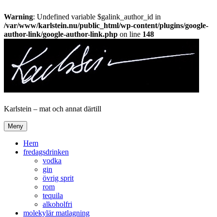
Warning
: Undefined variable $galink_author_id in
/var/www/karlstein.nu/public_html/wp-content/plugins/google-
author-link/google-author-link.php
on line
148
Hoppa
till
innehåll
Karlstein – mat och annat därtill
Meny
Hem
fredagsdrinken
vodka
gin
övrig sprit
rom
tequila
alkoholfri
molekylär matlagning