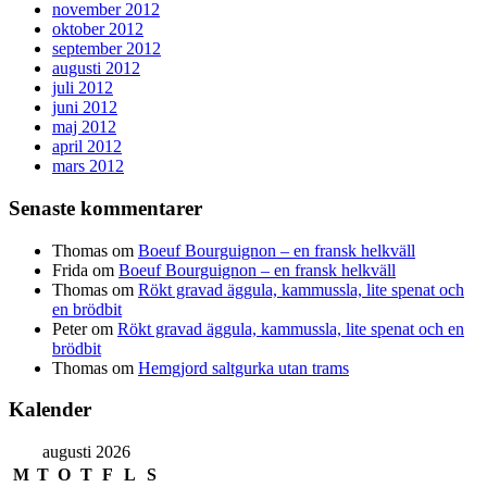
november 2012
oktober 2012
september 2012
augusti 2012
juli 2012
juni 2012
maj 2012
april 2012
mars 2012
Senaste kommentarer
Thomas
om
Boeuf Bourguignon – en fransk helkväll
Frida
om
Boeuf Bourguignon – en fransk helkväll
Thomas
om
Rökt gravad äggula, kammussla, lite spenat och
en brödbit
Peter
om
Rökt gravad äggula, kammussla, lite spenat och en
brödbit
Thomas
om
Hemgjord saltgurka utan trams
Kalender
augusti 2026
M
T
O
T
F
L
S