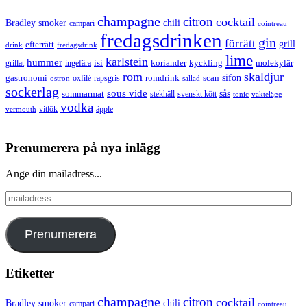
champagne
citron
cocktail
Bradley smoker
chili
campari
cointreau
fredagsdrinken
gin
förrätt
grill
efterrätt
drink
fredagsdrink
lime
karlstein
hummer
isi
koriander
molekylär
ingefära
kyckling
grillat
rom
skaldjur
sifon
gastronomi
romdrink
scan
oxfilé
ostron
rapsgris
sallad
sockerlag
sous vide
sås
sommarmat
svenskt kött
stekhäll
tonic
vaktelägg
vodka
vermouth
vitlök
äpple
Prenumerera på nya inlägg
Ange din mailadress...
mailadress
Prenumerera
Etiketter
champagne
citron
cocktail
Bradley smoker
chili
campari
cointreau