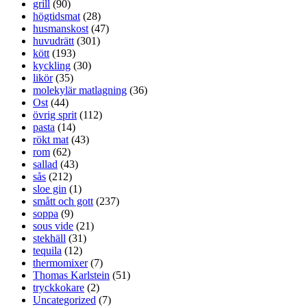
grill
(90)
högtidsmat
(28)
husmanskost
(47)
huvudrätt
(301)
kött
(193)
kyckling
(30)
likör
(35)
molekylär matlagning
(36)
Ost
(44)
övrig sprit
(112)
pasta
(14)
rökt mat
(43)
rom
(62)
sallad
(43)
sås
(212)
sloe gin
(1)
smått och gott
(237)
soppa
(9)
sous vide
(21)
stekhäll
(31)
tequila
(12)
thermomixer
(7)
Thomas Karlstein
(51)
tryckkokare
(2)
Uncategorized
(7)