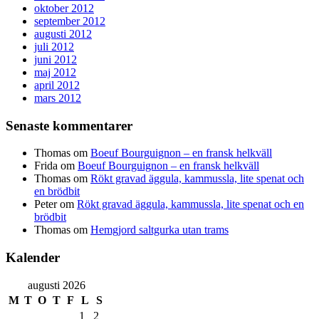
oktober 2012
september 2012
augusti 2012
juli 2012
juni 2012
maj 2012
april 2012
mars 2012
Senaste kommentarer
Thomas
om
Boeuf Bourguignon – en fransk helkväll
Frida
om
Boeuf Bourguignon – en fransk helkväll
Thomas
om
Rökt gravad äggula, kammussla, lite spenat och
en brödbit
Peter
om
Rökt gravad äggula, kammussla, lite spenat och en
brödbit
Thomas
om
Hemgjord saltgurka utan trams
Kalender
augusti 2026
M
T
O
T
F
L
S
1
2