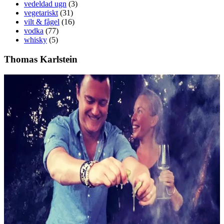
vedeldad ugn
(3)
vegetariskt
(31)
vilt & fågel
(16)
vodka
(77)
whisky
(5)
Thomas Karlstein