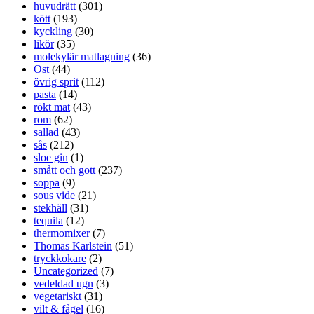
huvudrätt
(301)
kött
(193)
kyckling
(30)
likör
(35)
molekylär matlagning
(36)
Ost
(44)
övrig sprit
(112)
pasta
(14)
rökt mat
(43)
rom
(62)
sallad
(43)
sås
(212)
sloe gin
(1)
smått och gott
(237)
soppa
(9)
sous vide
(21)
stekhäll
(31)
tequila
(12)
thermomixer
(7)
Thomas Karlstein
(51)
tryckkokare
(2)
Uncategorized
(7)
vedeldad ugn
(3)
vegetariskt
(31)
vilt & fågel
(16)