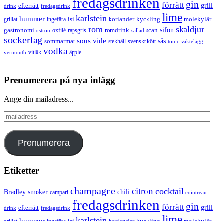
fredagsdrinken
gin
förrätt
grill
efterrätt
drink
fredagsdrink
lime
karlstein
hummer
isi
koriander
molekylär
ingefära
kyckling
grillat
rom
skaldjur
sifon
gastronomi
romdrink
scan
oxfilé
ostron
rapsgris
sallad
sockerlag
sous vide
sås
sommarmat
svenskt kött
stekhäll
tonic
vaktelägg
vodka
vermouth
vitlök
äpple
Prenumerera på nya inlägg
Ange din mailadress...
mailadress
Prenumerera
Etiketter
champagne
citron
cocktail
Bradley smoker
chili
campari
cointreau
fredagsdrinken
gin
förrätt
grill
efterrätt
drink
fredagsdrink
lime
karlstein
hummer
isi
koriander
molekylär
ingefära
kyckling