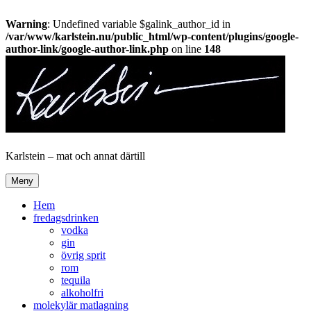
Warning
: Undefined variable $galink_author_id in
/var/www/karlstein.nu/public_html/wp-content/plugins/google-
author-link/google-author-link.php
on line
148
Hoppa
till
innehåll
Karlstein – mat och annat därtill
Meny
Hem
fredagsdrinken
vodka
gin
övrig sprit
rom
tequila
alkoholfri
molekylär matlagning