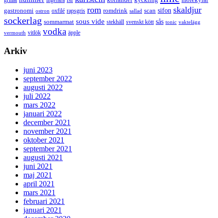
grillat
rom
skaldjur
sifon
gastronomi
romdrink
scan
oxfilé
ostron
rapsgris
sallad
sockerlag
sous vide
sås
sommarmat
svenskt kött
stekhäll
tonic
vaktelägg
vodka
vermouth
vitlök
äpple
Arkiv
juni 2023
september 2022
augusti 2022
juli 2022
mars 2022
januari 2022
december 2021
november 2021
oktober 2021
september 2021
augusti 2021
juni 2021
maj 2021
april 2021
mars 2021
februari 2021
januari 2021