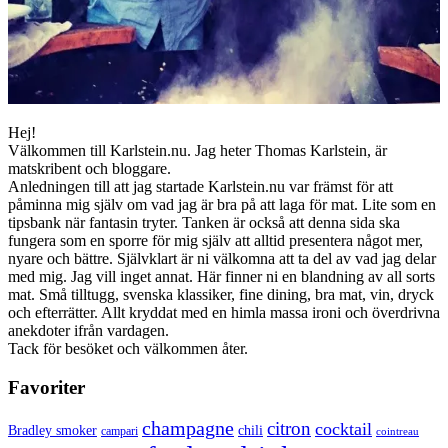
Hej!
Välkommen till Karlstein.nu. Jag heter Thomas Karlstein, är
matskribent och bloggare.
Anledningen till att jag startade Karlstein.nu var främst för att
påminna mig själv om vad jag är bra på att laga för mat. Lite som en
tipsbank när fantasin tryter. Tanken är också att denna sida ska
fungera som en sporre för mig själv att alltid presentera något mer,
nyare och bättre. Självklart är ni välkomna att ta del av vad jag delar
med mig. Jag vill inget annat. Här finner ni en blandning av all sorts
mat. Små tilltugg, svenska klassiker, fine dining, bra mat, vin, dryck
och efterrätter. Allt kryddat med en himla massa ironi och överdrivna
anekdoter ifrån vardagen.
Tack för besöket och välkommen åter.
Favoriter
champagne
citron
cocktail
Bradley smoker
chili
campari
cointreau