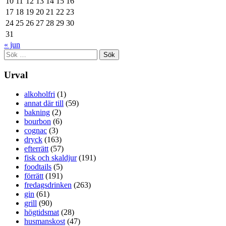
10
11
12
13
14
15
16
17
18
19
20
21
22
23
24
25
26
27
28
29
30
31
« jun
Sök
efter:
Urval
alkoholfri
(1)
annat där till
(59)
bakning
(2)
bourbon
(6)
cognac
(3)
dryck
(163)
efterrätt
(57)
fisk och skaldjur
(191)
foodtails
(5)
förrätt
(191)
fredagsdrinken
(263)
gin
(61)
grill
(90)
högtidsmat
(28)
husmanskost
(47)