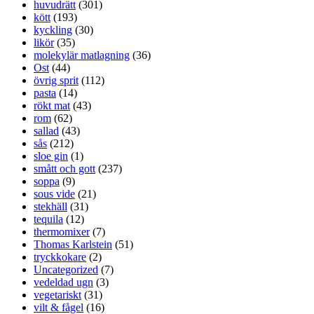
huvudrätt
(301)
kött
(193)
kyckling
(30)
likör
(35)
molekylär matlagning
(36)
Ost
(44)
övrig sprit
(112)
pasta
(14)
rökt mat
(43)
rom
(62)
sallad
(43)
sås
(212)
sloe gin
(1)
smått och gott
(237)
soppa
(9)
sous vide
(21)
stekhäll
(31)
tequila
(12)
thermomixer
(7)
Thomas Karlstein
(51)
tryckkokare
(2)
Uncategorized
(7)
vedeldad ugn
(3)
vegetariskt
(31)
vilt & fågel
(16)