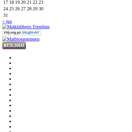
17
18
19
20
21
22
23
24
25
26
27
28
29
30
31
« jun
förrätt
huvudrätt
efterrätt
fredagsdrinken
kött
fisk
och
smått
skaldjur
och
sås
gott
dryck
grill
annat
där
stekhäll
till
husmanskost
sous
vide
molekylär