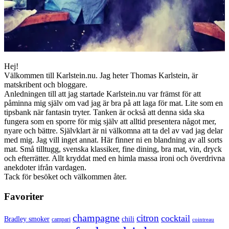
Hej!
Välkommen till Karlstein.nu. Jag heter Thomas Karlstein, är
matskribent och bloggare.
Anledningen till att jag startade Karlstein.nu var främst för att
påminna mig själv om vad jag är bra på att laga för mat. Lite som en
tipsbank när fantasin tryter. Tanken är också att denna sida ska
fungera som en sporre för mig själv att alltid presentera något mer,
nyare och bättre. Självklart är ni välkomna att ta del av vad jag delar
med mig. Jag vill inget annat. Här finner ni en blandning av all sorts
mat. Små tilltugg, svenska klassiker, fine dining, bra mat, vin, dryck
och efterrätter. Allt kryddat med en himla massa ironi och överdrivna
anekdoter ifrån vardagen.
Tack för besöket och välkommen åter.
Favoriter
champagne
citron
cocktail
Bradley smoker
chili
campari
cointreau