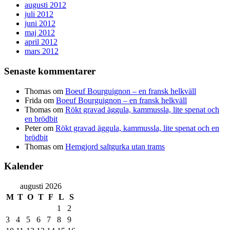
augusti 2012
juli 2012
juni 2012
maj 2012
april 2012
mars 2012
Senaste kommentarer
Thomas
om
Boeuf Bourguignon – en fransk helkväll
Frida
om
Boeuf Bourguignon – en fransk helkväll
Thomas
om
Rökt gravad äggula, kammussla, lite spenat och
en brödbit
Peter
om
Rökt gravad äggula, kammussla, lite spenat och en
brödbit
Thomas
om
Hemgjord saltgurka utan trams
Kalender
augusti 2026
M
T
O
T
F
L
S
1
2
3
4
5
6
7
8
9