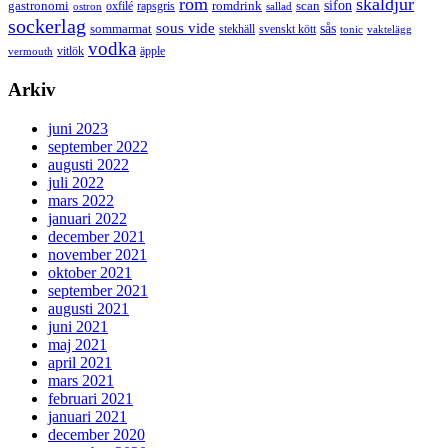
rom
skaldjur
sifon
gastronomi
romdrink
scan
oxfilé
ostron
rapsgris
sallad
sockerlag
sous vide
sås
sommarmat
svenskt kött
stekhäll
tonic
vaktelägg
vodka
vermouth
vitlök
äpple
Arkiv
juni 2023
september 2022
augusti 2022
juli 2022
mars 2022
januari 2022
december 2021
november 2021
oktober 2021
september 2021
augusti 2021
juni 2021
maj 2021
april 2021
mars 2021
februari 2021
januari 2021
december 2020