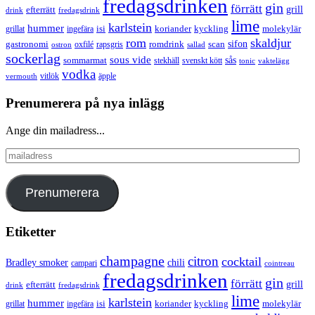
fredagsdrinken
gin
förrätt
grill
efterrätt
drink
fredagsdrink
lime
karlstein
hummer
isi
koriander
molekylär
ingefära
kyckling
grillat
rom
skaldjur
sifon
gastronomi
romdrink
scan
oxfilé
ostron
rapsgris
sallad
sockerlag
sous vide
sås
sommarmat
svenskt kött
stekhäll
tonic
vaktelägg
vodka
vermouth
vitlök
äpple
Prenumerera på nya inlägg
Ange din mailadress...
mailadress
Prenumerera
Etiketter
champagne
citron
cocktail
Bradley smoker
chili
campari
cointreau
fredagsdrinken
gin
förrätt
grill
efterrätt
drink
fredagsdrink
lime
karlstein
hummer
isi
koriander
molekylär
ingefära
kyckling
grillat