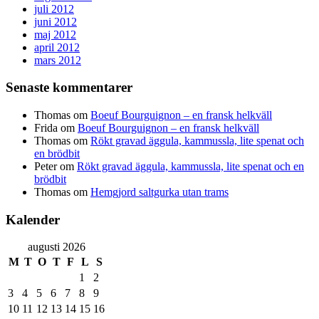
juli 2012
juni 2012
maj 2012
april 2012
mars 2012
Senaste kommentarer
Thomas
om
Boeuf Bourguignon – en fransk helkväll
Frida
om
Boeuf Bourguignon – en fransk helkväll
Thomas
om
Rökt gravad äggula, kammussla, lite spenat och
en brödbit
Peter
om
Rökt gravad äggula, kammussla, lite spenat och en
brödbit
Thomas
om
Hemgjord saltgurka utan trams
Kalender
augusti 2026
M
T
O
T
F
L
S
1
2
3
4
5
6
7
8
9
10
11
12
13
14
15
16