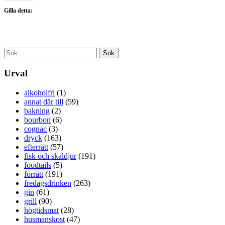
Gilla detta:
Sök
efter:
Urval
alkoholfri
(1)
annat där till
(59)
bakning
(2)
bourbon
(6)
cognac
(3)
dryck
(163)
efterrätt
(57)
fisk och skaldjur
(191)
foodtails
(5)
förrätt
(191)
fredagsdrinken
(263)
gin
(61)
grill
(90)
högtidsmat
(28)
husmanskost
(47)