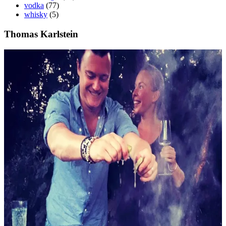
vodka
(77)
whisky
(5)
Thomas Karlstein