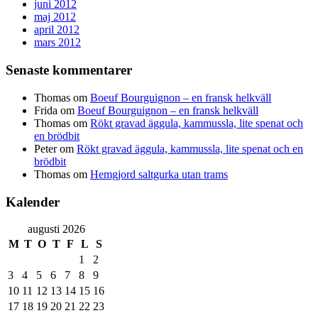
juni 2012
maj 2012
april 2012
mars 2012
Senaste kommentarer
Thomas
om
Boeuf Bourguignon – en fransk helkväll
Frida
om
Boeuf Bourguignon – en fransk helkväll
Thomas
om
Rökt gravad äggula, kammussla, lite spenat och
en brödbit
Peter
om
Rökt gravad äggula, kammussla, lite spenat och en
brödbit
Thomas
om
Hemgjord saltgurka utan trams
Kalender
augusti 2026
M
T
O
T
F
L
S
1
2
3
4
5
6
7
8
9
10
11
12
13
14
15
16
17
18
19
20
21
22
23