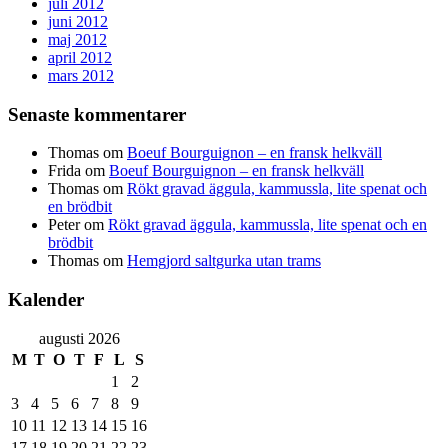
juli 2012
juni 2012
maj 2012
april 2012
mars 2012
Senaste kommentarer
Thomas
om
Boeuf Bourguignon – en fransk helkväll
Frida
om
Boeuf Bourguignon – en fransk helkväll
Thomas
om
Rökt gravad äggula, kammussla, lite spenat och
en brödbit
Peter
om
Rökt gravad äggula, kammussla, lite spenat och en
brödbit
Thomas
om
Hemgjord saltgurka utan trams
Kalender
augusti 2026
M
T
O
T
F
L
S
1
2
3
4
5
6
7
8
9
10
11
12
13
14
15
16
17
18
19
20
21
22
23