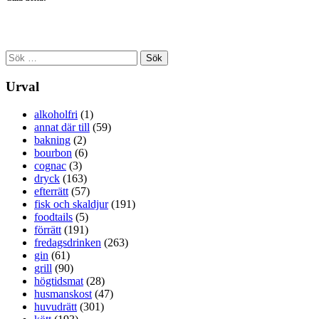
Sök
efter:
Urval
alkoholfri
(1)
annat där till
(59)
bakning
(2)
bourbon
(6)
cognac
(3)
dryck
(163)
efterrätt
(57)
fisk och skaldjur
(191)
foodtails
(5)
förrätt
(191)
fredagsdrinken
(263)
gin
(61)
grill
(90)
högtidsmat
(28)
husmanskost
(47)
huvudrätt
(301)