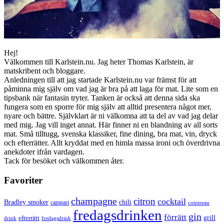
Hej!
Välkommen till Karlstein.nu. Jag heter Thomas Karlstein, är
matskribent och bloggare.
Anledningen till att jag startade Karlstein.nu var främst för att
påminna mig själv om vad jag är bra på att laga för mat. Lite som en
tipsbank när fantasin tryter. Tanken är också att denna sida ska
fungera som en sporre för mig själv att alltid presentera något mer,
nyare och bättre. Självklart är ni välkomna att ta del av vad jag delar
med mig. Jag vill inget annat. Här finner ni en blandning av all sorts
mat. Små tilltugg, svenska klassiker, fine dining, bra mat, vin, dryck
och efterrätter. Allt kryddat med en himla massa ironi och överdrivna
anekdoter ifrån vardagen.
Tack för besöket och välkommen åter.
Favoriter
champagne
citron
cocktail
Bradley smoker
chili
campari
cointreau
fredagsdrinken
gin
förrätt
grill
efterrätt
drink
fredagsdrink