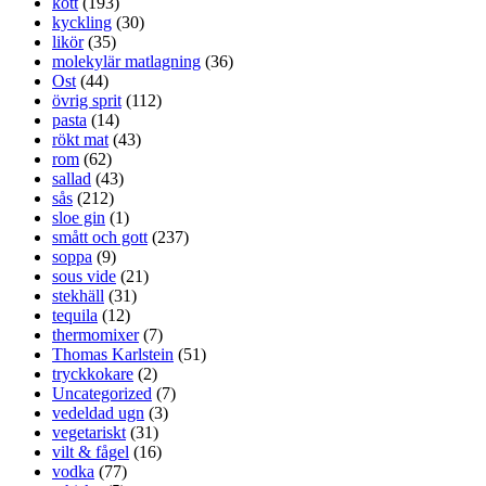
kött
(193)
kyckling
(30)
likör
(35)
molekylär matlagning
(36)
Ost
(44)
övrig sprit
(112)
pasta
(14)
rökt mat
(43)
rom
(62)
sallad
(43)
sås
(212)
sloe gin
(1)
smått och gott
(237)
soppa
(9)
sous vide
(21)
stekhäll
(31)
tequila
(12)
thermomixer
(7)
Thomas Karlstein
(51)
tryckkokare
(2)
Uncategorized
(7)
vedeldad ugn
(3)
vegetariskt
(31)
vilt & fågel
(16)
vodka
(77)