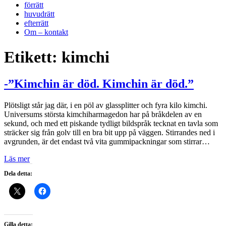
förrätt
huvudrätt
efterrätt
Om – kontakt
Etikett:
kimchi
-”Kimchin är död. Kimchin är död.”
Plötsligt står jag där, i en pöl av glassplitter och fyra kilo kimchi.
Universums största kimchiharmagedon har på bråkdelen av en
sekund, och med ett piskande tydligt bildspråk tecknat en tavla som
sträcker sig från golv till en bra bit upp på väggen. Stirrandes ned i
avgrunden, är det endast två vita gummipackningar som stirrar…
Läs mer
Dela detta:
Gilla detta: