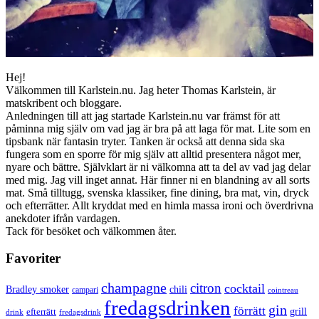
Hej!
Välkommen till Karlstein.nu. Jag heter Thomas Karlstein, är
matskribent och bloggare.
Anledningen till att jag startade Karlstein.nu var främst för att
påminna mig själv om vad jag är bra på att laga för mat. Lite som en
tipsbank när fantasin tryter. Tanken är också att denna sida ska
fungera som en sporre för mig själv att alltid presentera något mer,
nyare och bättre. Självklart är ni välkomna att ta del av vad jag delar
med mig. Jag vill inget annat. Här finner ni en blandning av all sorts
mat. Små tilltugg, svenska klassiker, fine dining, bra mat, vin, dryck
och efterrätter. Allt kryddat med en himla massa ironi och överdrivna
anekdoter ifrån vardagen.
Tack för besöket och välkommen åter.
Favoriter
champagne
citron
cocktail
Bradley smoker
chili
campari
cointreau
fredagsdrinken
gin
förrätt
grill
efterrätt
drink
fredagsdrink