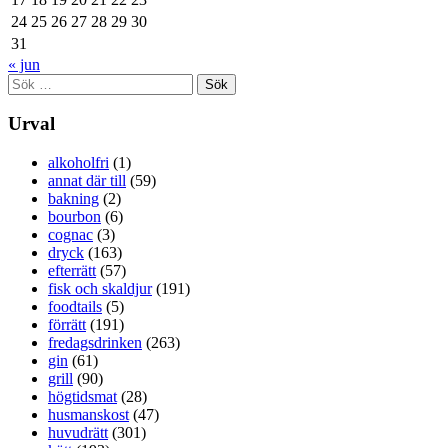
24
25
26
27
28
29
30
31
« jun
Sök
efter:
Urval
alkoholfri
(1)
annat där till
(59)
bakning
(2)
bourbon
(6)
cognac
(3)
dryck
(163)
efterrätt
(57)
fisk och skaldjur
(191)
foodtails
(5)
förrätt
(191)
fredagsdrinken
(263)
gin
(61)
grill
(90)
högtidsmat
(28)
husmanskost
(47)
huvudrätt
(301)