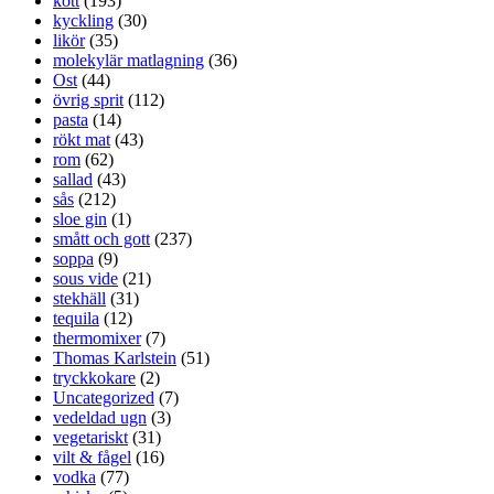
kött
(193)
kyckling
(30)
likör
(35)
molekylär matlagning
(36)
Ost
(44)
övrig sprit
(112)
pasta
(14)
rökt mat
(43)
rom
(62)
sallad
(43)
sås
(212)
sloe gin
(1)
smått och gott
(237)
soppa
(9)
sous vide
(21)
stekhäll
(31)
tequila
(12)
thermomixer
(7)
Thomas Karlstein
(51)
tryckkokare
(2)
Uncategorized
(7)
vedeldad ugn
(3)
vegetariskt
(31)
vilt & fågel
(16)
vodka
(77)