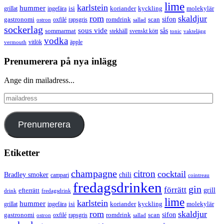
lime
karlstein
hummer
isi
koriander
molekylär
ingefära
kyckling
grillat
rom
skaldjur
sifon
gastronomi
romdrink
scan
oxfilé
ostron
rapsgris
sallad
sockerlag
sous vide
sås
sommarmat
svenskt kött
stekhäll
tonic
vaktelägg
vodka
vermouth
vitlök
äpple
Prenumerera på nya inlägg
Ange din mailadress...
mailadress
Prenumerera
Etiketter
champagne
citron
cocktail
Bradley smoker
chili
campari
cointreau
fredagsdrinken
gin
förrätt
grill
efterrätt
drink
fredagsdrink
lime
karlstein
hummer
isi
koriander
molekylär
ingefära
kyckling
grillat
rom
skaldjur
sifon
gastronomi
romdrink
scan
oxfilé
ostron
rapsgris
sallad