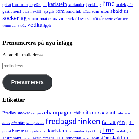
lime
karlstein
hummer
isi
koriander
molekylär
ingefära
kyckling
grillat
rom
skaldjur
sifon
gastronomi
romdrink
scan
oxfilé
ostron
rapsgris
sallad
sockerlag
sous vide
sås
sommarmat
svenskt kött
stekhäll
tonic
vaktelägg
vodka
vermouth
vitlök
äpple
Prenumerera på nya inlägg
Ange din mailadress...
mailadress
Prenumerera
Etiketter
champagne
citron
cocktail
Bradley smoker
chili
campari
cointreau
fredagsdrinken
gin
förrätt
grill
efterrätt
drink
fredagsdrink
lime
karlstein
hummer
isi
koriander
molekylär
ingefära
kyckling
grillat
rom
skaldjur
sifon
gastronomi
romdrink
scan
oxfilé
ostron
rapsgris
sallad