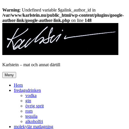
Warning
: Undefined variable $galink_author_id in
/var/www/karlstein.nu/public_html/wp-content/plugins/google-
author-link/google-author-link.php
on line
148
Hoppa
till
innehåll
Karlstein – mat och annat därtill
Meny
Hem
fredagsdrinken
vodka
gin
övrig sprit
rom
tequila
alkoholfri
molekylär matlagning