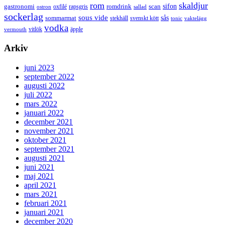
rom
skaldjur
sifon
gastronomi
romdrink
scan
oxfilé
ostron
rapsgris
sallad
sockerlag
sous vide
sås
sommarmat
svenskt kött
stekhäll
tonic
vaktelägg
vodka
vermouth
vitlök
äpple
Arkiv
juni 2023
september 2022
augusti 2022
juli 2022
mars 2022
januari 2022
december 2021
november 2021
oktober 2021
september 2021
augusti 2021
juni 2021
maj 2021
april 2021
mars 2021
februari 2021
januari 2021
december 2020