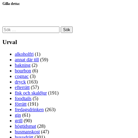
Gilla detta:
Sök
efter:
Urval
alkoholfri
(1)
annat där till
(59)
bakning
(2)
bourbon
(6)
cognac
(3)
dryck
(163)
efterrätt
(57)
fisk och skaldjur
(191)
foodtails
(5)
förrätt
(191)
fredagsdrinken
(263)
gin
(61)
grill
(90)
högtidsmat
(28)
husmanskost
(47)
huvudrätt
(301)