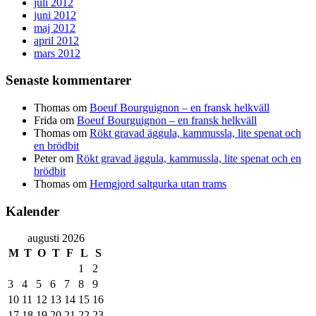
juli 2012
juni 2012
maj 2012
april 2012
mars 2012
Senaste kommentarer
Thomas
om
Boeuf Bourguignon – en fransk helkväll
Frida
om
Boeuf Bourguignon – en fransk helkväll
Thomas
om
Rökt gravad äggula, kammussla, lite spenat och
en brödbit
Peter
om
Rökt gravad äggula, kammussla, lite spenat och en
brödbit
Thomas
om
Hemgjord saltgurka utan trams
Kalender
augusti 2026
M
T
O
T
F
L
S
1
2
3
4
5
6
7
8
9
10
11
12
13
14
15
16
17
18
19
20
21
22
23