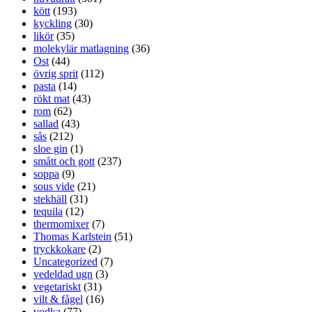
kött
(193)
kyckling
(30)
likör
(35)
molekylär matlagning
(36)
Ost
(44)
övrig sprit
(112)
pasta
(14)
rökt mat
(43)
rom
(62)
sallad
(43)
sås
(212)
sloe gin
(1)
smått och gott
(237)
soppa
(9)
sous vide
(21)
stekhäll
(31)
tequila
(12)
thermomixer
(7)
Thomas Karlstein
(51)
tryckkokare
(2)
Uncategorized
(7)
vedeldad ugn
(3)
vegetariskt
(31)
vilt & fågel
(16)
vodka
(77)