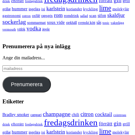
gin
förrätt
grill
efterrätt
drink
fredagsdrink
lime
karlstein
hummer
isi
koriander
molekylär
ingefära
kyckling
grillat
rom
skaldjur
sifon
gastronomi
romdrink
scan
oxfilé
ostron
rapsgris
sallad
sockerlag
sous vide
sås
sommarmat
svenskt kött
stekhäll
tonic
vaktelägg
vodka
vermouth
vitlök
äpple
Prenumerera på nya inlägg
Ange din mailadress...
mailadress
Prenumerera
Etiketter
champagne
citron
cocktail
Bradley smoker
chili
campari
cointreau
fredagsdrinken
gin
förrätt
grill
efterrätt
drink
fredagsdrink
lime
karlstein
hummer
isi
koriander
molekylär
ingefära
kyckling
grillat