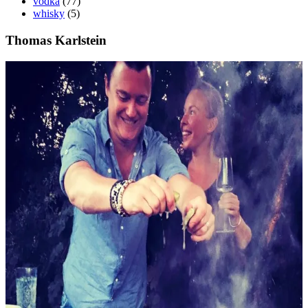
vodka
(77)
whisky
(5)
Thomas Karlstein