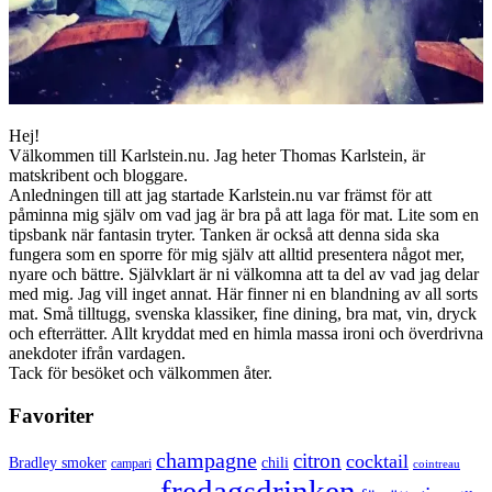
Hej!
Välkommen till Karlstein.nu. Jag heter Thomas Karlstein, är
matskribent och bloggare.
Anledningen till att jag startade Karlstein.nu var främst för att
påminna mig själv om vad jag är bra på att laga för mat. Lite som en
tipsbank när fantasin tryter. Tanken är också att denna sida ska
fungera som en sporre för mig själv att alltid presentera något mer,
nyare och bättre. Självklart är ni välkomna att ta del av vad jag delar
med mig. Jag vill inget annat. Här finner ni en blandning av all sorts
mat. Små tilltugg, svenska klassiker, fine dining, bra mat, vin, dryck
och efterrätter. Allt kryddat med en himla massa ironi och överdrivna
anekdoter ifrån vardagen.
Tack för besöket och välkommen åter.
Favoriter
champagne
citron
cocktail
Bradley smoker
chili
campari
cointreau
fredagsdrinken