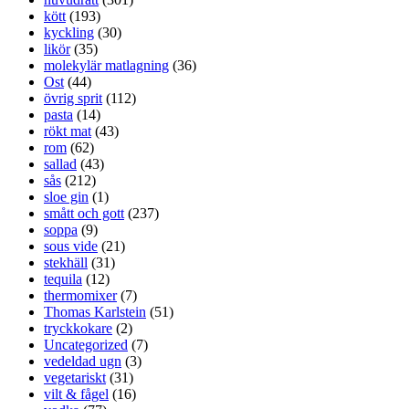
kött
(193)
kyckling
(30)
likör
(35)
molekylär matlagning
(36)
Ost
(44)
övrig sprit
(112)
pasta
(14)
rökt mat
(43)
rom
(62)
sallad
(43)
sås
(212)
sloe gin
(1)
smått och gott
(237)
soppa
(9)
sous vide
(21)
stekhäll
(31)
tequila
(12)
thermomixer
(7)
Thomas Karlstein
(51)
tryckkokare
(2)
Uncategorized
(7)
vedeldad ugn
(3)
vegetariskt
(31)
vilt & fågel
(16)