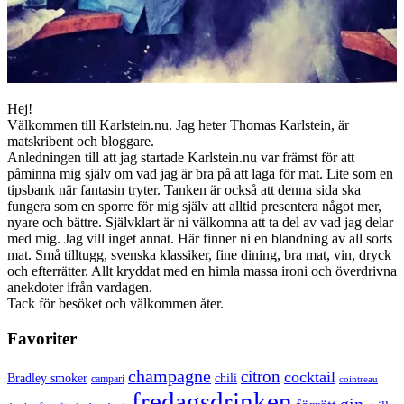
Hej!
Välkommen till Karlstein.nu. Jag heter Thomas Karlstein, är
matskribent och bloggare.
Anledningen till att jag startade Karlstein.nu var främst för att
påminna mig själv om vad jag är bra på att laga för mat. Lite som en
tipsbank när fantasin tryter. Tanken är också att denna sida ska
fungera som en sporre för mig själv att alltid presentera något mer,
nyare och bättre. Självklart är ni välkomna att ta del av vad jag delar
med mig. Jag vill inget annat. Här finner ni en blandning av all sorts
mat. Små tilltugg, svenska klassiker, fine dining, bra mat, vin, dryck
och efterrätter. Allt kryddat med en himla massa ironi och överdrivna
anekdoter ifrån vardagen.
Tack för besöket och välkommen åter.
Favoriter
champagne
citron
cocktail
Bradley smoker
chili
campari
cointreau
fredagsdrinken