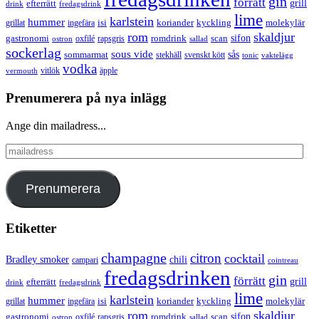
gin
förrätt
grill
efterrätt
drink
fredagsdrink
lime
karlstein
hummer
isi
koriander
molekylär
ingefära
kyckling
grillat
rom
skaldjur
sifon
gastronomi
romdrink
scan
oxfilé
ostron
rapsgris
sallad
sockerlag
sous vide
sås
sommarmat
svenskt kött
stekhäll
tonic
vaktelägg
vodka
vermouth
vitlök
äpple
Prenumerera på nya inlägg
Ange din mailadress...
mailadress
Prenumerera
Etiketter
champagne
citron
cocktail
Bradley smoker
chili
campari
cointreau
fredagsdrinken
gin
förrätt
grill
efterrätt
drink
fredagsdrink
lime
karlstein
hummer
isi
koriander
molekylär
ingefära
kyckling
grillat
rom
skaldjur
sifon
gastronomi
romdrink
scan
oxfilé
ostron
rapsgris
sallad