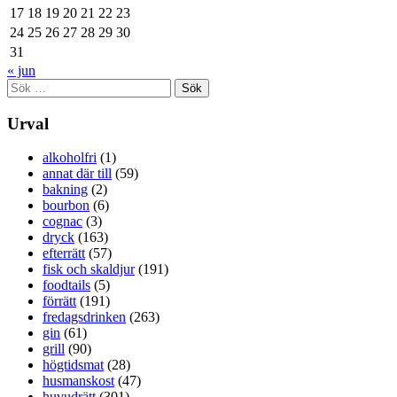
17
18
19
20
21
22
23
24
25
26
27
28
29
30
31
« jun
Sök
efter:
Urval
alkoholfri
(1)
annat där till
(59)
bakning
(2)
bourbon
(6)
cognac
(3)
dryck
(163)
efterrätt
(57)
fisk och skaldjur
(191)
foodtails
(5)
förrätt
(191)
fredagsdrinken
(263)
gin
(61)
grill
(90)
högtidsmat
(28)
husmanskost
(47)
huvudrätt
(301)