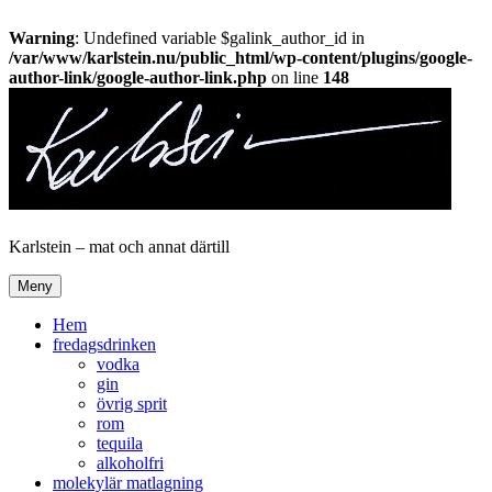
Warning
: Undefined variable $galink_author_id in
/var/www/karlstein.nu/public_html/wp-content/plugins/google-
author-link/google-author-link.php
on line
148
Hoppa
till
innehåll
Karlstein – mat och annat därtill
Meny
Hem
fredagsdrinken
vodka
gin
övrig sprit
rom
tequila
alkoholfri
molekylär matlagning