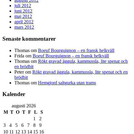
augusti 2012
juli 2012
juni 2012
maj 2012
april 2012
mars 2012
Senaste kommentarer
Thomas
om
Boeuf Bourguignon – en fransk helkväll
Frida
om
Boeuf Bourguignon – en fransk helkväll
Thomas
om
Rökt gravad äggula, kammussla, lite spenat och
en brödbit
Peter
om
Rökt gravad äggula, kammussla, lite spenat och en
brödbit
Thomas
om
Hemgjord saltgurka utan trams
Kalender
augusti 2026
M
T
O
T
F
L
S
1
2
3
4
5
6
7
8
9
10
11
12
13
14
15
16