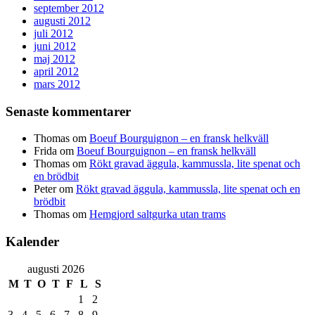
september 2012
augusti 2012
juli 2012
juni 2012
maj 2012
april 2012
mars 2012
Senaste kommentarer
Thomas
om
Boeuf Bourguignon – en fransk helkväll
Frida
om
Boeuf Bourguignon – en fransk helkväll
Thomas
om
Rökt gravad äggula, kammussla, lite spenat och
en brödbit
Peter
om
Rökt gravad äggula, kammussla, lite spenat och en
brödbit
Thomas
om
Hemgjord saltgurka utan trams
Kalender
augusti 2026
M
T
O
T
F
L
S
1
2
3
4
5
6
7
8
9