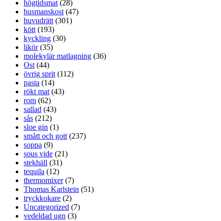
högtidsmat
(28)
husmanskost
(47)
huvudrätt
(301)
kött
(193)
kyckling
(30)
likör
(35)
molekylär matlagning
(36)
Ost
(44)
övrig sprit
(112)
pasta
(14)
rökt mat
(43)
rom
(62)
sallad
(43)
sås
(212)
sloe gin
(1)
smått och gott
(237)
soppa
(9)
sous vide
(21)
stekhäll
(31)
tequila
(12)
thermomixer
(7)
Thomas Karlstein
(51)
tryckkokare
(2)
Uncategorized
(7)
vedeldad ugn
(3)