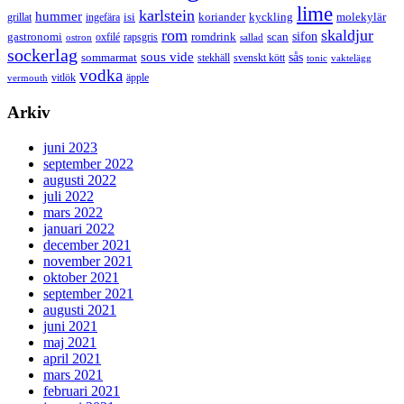
lime
karlstein
hummer
isi
koriander
molekylär
ingefära
kyckling
grillat
rom
skaldjur
sifon
gastronomi
romdrink
scan
oxfilé
ostron
rapsgris
sallad
sockerlag
sous vide
sås
sommarmat
svenskt kött
stekhäll
tonic
vaktelägg
vodka
vermouth
vitlök
äpple
Arkiv
juni 2023
september 2022
augusti 2022
juli 2022
mars 2022
januari 2022
december 2021
november 2021
oktober 2021
september 2021
augusti 2021
juni 2021
maj 2021
april 2021
mars 2021
februari 2021