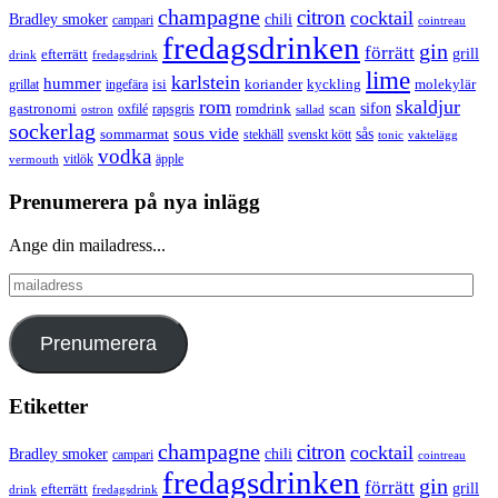
champagne
citron
cocktail
Bradley smoker
chili
campari
cointreau
fredagsdrinken
gin
förrätt
grill
efterrätt
drink
fredagsdrink
lime
karlstein
hummer
isi
koriander
molekylär
ingefära
kyckling
grillat
rom
skaldjur
sifon
gastronomi
romdrink
scan
oxfilé
ostron
rapsgris
sallad
sockerlag
sous vide
sås
sommarmat
svenskt kött
stekhäll
tonic
vaktelägg
vodka
vermouth
vitlök
äpple
Prenumerera på nya inlägg
Ange din mailadress...
mailadress
Prenumerera
Etiketter
champagne
citron
cocktail
Bradley smoker
chili
campari
cointreau
fredagsdrinken
gin
förrätt
grill
efterrätt
drink
fredagsdrink