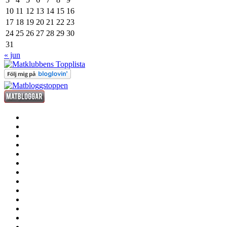
10
11
12
13
14
15
16
17
18
19
20
21
22
23
24
25
26
27
28
29
30
31
« jun
förrätt
huvudrätt
efterrätt
fredagsdrinken
kött
fisk
och
smått
skaldjur
och
sås
gott
dryck
grill
annat
där
stekhäll
till
husmanskost