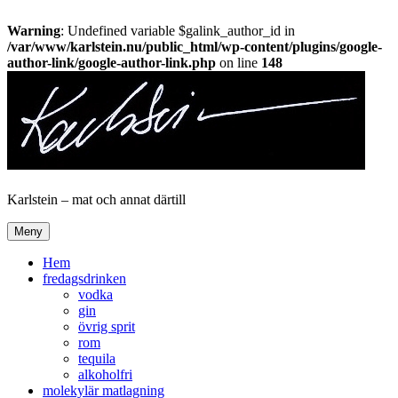
Warning
: Undefined variable $galink_author_id in
/var/www/karlstein.nu/public_html/wp-content/plugins/google-
author-link/google-author-link.php
on line
148
Hoppa
till
innehåll
Karlstein – mat och annat därtill
Meny
Hem
fredagsdrinken
vodka
gin
övrig sprit
rom
tequila
alkoholfri
molekylär matlagning