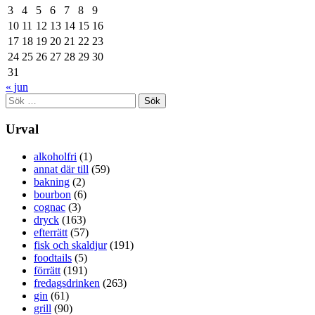
3
4
5
6
7
8
9
10
11
12
13
14
15
16
17
18
19
20
21
22
23
24
25
26
27
28
29
30
31
« jun
Sök
efter:
Urval
alkoholfri
(1)
annat där till
(59)
bakning
(2)
bourbon
(6)
cognac
(3)
dryck
(163)
efterrätt
(57)
fisk och skaldjur
(191)
foodtails
(5)
förrätt
(191)
fredagsdrinken
(263)
gin
(61)
grill
(90)