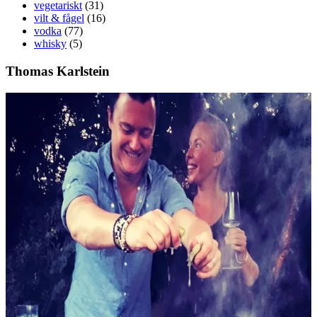
vegetariskt
(31)
vilt & fågel
(16)
vodka
(77)
whisky
(5)
Thomas Karlstein