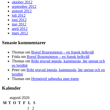
oktober 2012
september 2012
augusti 2012
juli 2012
juni 2012
maj 2012
april 2012
mars 2012
Senaste kommentarer
Thomas
om
Boeuf Bourguignon – en fransk helkväll
Frida
om
Boeuf Bourguignon – en fransk helkväll
Thomas
om
Rökt gravad äggula, kammussla, lite spenat och
en brödbit
Peter
om
Rökt gravad äggula, kammussla, lite spenat och en
brödbit
Thomas
om
Hemgjord saltgurka utan trams
Kalender
augusti 2026
M
T
O
T
F
L
S
1
2