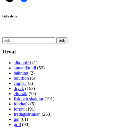
Gilla detta:
Sök
efter:
Urval
alkoholfri
(1)
annat där till
(59)
bakning
(2)
bourbon
(6)
cognac
(3)
dryck
(163)
efterrätt
(57)
fisk och skaldjur
(191)
foodtails
(5)
förrätt
(191)
fredagsdrinken
(263)
gin
(61)
grill
(90)