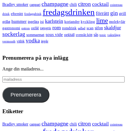
champagne
citron
cocktail
Bradley smoker
chili
campari
cointreau
fredagsdrinken
gin
förrätt
grill
efterrätt
drink
fredagsdrink
lime
karlstein
hummer
isi
koriander
molekylär
ingefära
kyckling
grillat
rom
skaldjur
sifon
gastronomi
romdrink
scan
oxfilé
ostron
rapsgris
sallad
sockerlag
sous vide
sås
sommarmat
svenskt kött
stekhäll
tonic
vaktelägg
vodka
vermouth
vitlök
äpple
Prenumerera på nya inlägg
Ange din mailadress...
mailadress
Prenumerera
Etiketter
champagne
citron
cocktail
Bradley smoker
chili
campari
cointreau