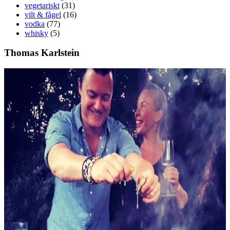
vegetariskt
(31)
vilt & fågel
(16)
vodka
(77)
whisky
(5)
Thomas Karlstein