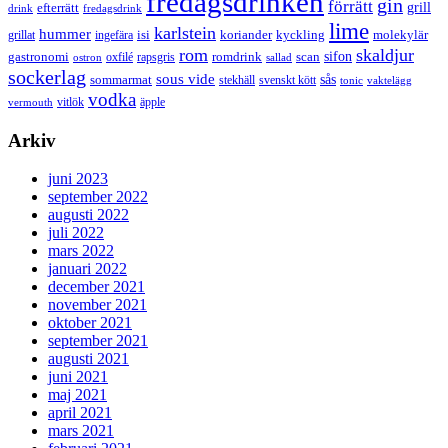
fredagsdrinken
gin
förrätt
grill
efterrätt
drink
fredagsdrink
lime
karlstein
hummer
isi
koriander
molekylär
ingefära
kyckling
grillat
rom
skaldjur
sifon
gastronomi
romdrink
scan
oxfilé
ostron
rapsgris
sallad
sockerlag
sous vide
sås
sommarmat
svenskt kött
stekhäll
tonic
vaktelägg
vodka
vermouth
vitlök
äpple
Arkiv
juni 2023
september 2022
augusti 2022
juli 2022
mars 2022
januari 2022
december 2021
november 2021
oktober 2021
september 2021
augusti 2021
juni 2021
maj 2021
april 2021
mars 2021