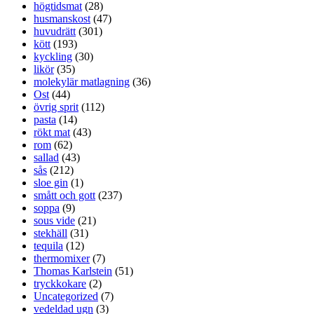
högtidsmat
(28)
husmanskost
(47)
huvudrätt
(301)
kött
(193)
kyckling
(30)
likör
(35)
molekylär matlagning
(36)
Ost
(44)
övrig sprit
(112)
pasta
(14)
rökt mat
(43)
rom
(62)
sallad
(43)
sås
(212)
sloe gin
(1)
smått och gott
(237)
soppa
(9)
sous vide
(21)
stekhäll
(31)
tequila
(12)
thermomixer
(7)
Thomas Karlstein
(51)
tryckkokare
(2)
Uncategorized
(7)
vedeldad ugn
(3)