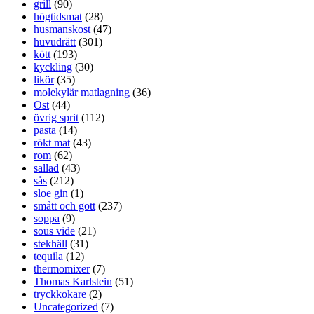
grill
(90)
högtidsmat
(28)
husmanskost
(47)
huvudrätt
(301)
kött
(193)
kyckling
(30)
likör
(35)
molekylär matlagning
(36)
Ost
(44)
övrig sprit
(112)
pasta
(14)
rökt mat
(43)
rom
(62)
sallad
(43)
sås
(212)
sloe gin
(1)
smått och gott
(237)
soppa
(9)
sous vide
(21)
stekhäll
(31)
tequila
(12)
thermomixer
(7)
Thomas Karlstein
(51)
tryckkokare
(2)
Uncategorized
(7)