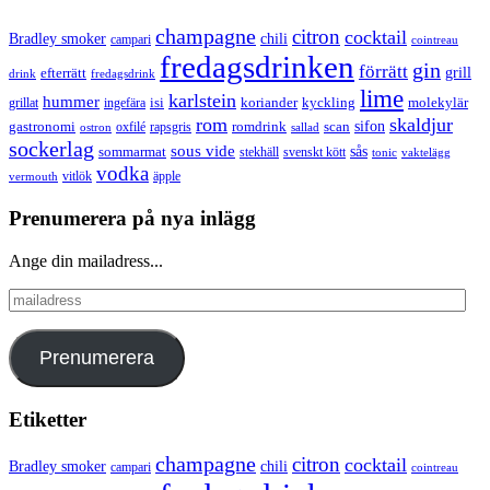
champagne
citron
cocktail
Bradley smoker
chili
campari
cointreau
fredagsdrinken
gin
förrätt
grill
efterrätt
drink
fredagsdrink
lime
karlstein
hummer
isi
koriander
molekylär
ingefära
kyckling
grillat
rom
skaldjur
sifon
gastronomi
romdrink
scan
oxfilé
ostron
rapsgris
sallad
sockerlag
sous vide
sås
sommarmat
svenskt kött
stekhäll
tonic
vaktelägg
vodka
vermouth
vitlök
äpple
Prenumerera på nya inlägg
Ange din mailadress...
mailadress
Prenumerera
Etiketter
champagne
citron
cocktail
Bradley smoker
chili
campari
cointreau