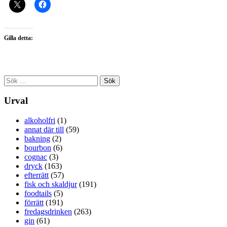
Gilla detta:
Sök
efter:
Urval
alkoholfri
(1)
annat där till
(59)
bakning
(2)
bourbon
(6)
cognac
(3)
dryck
(163)
efterrätt
(57)
fisk och skaldjur
(191)
foodtails
(5)
förrätt
(191)
fredagsdrinken
(263)
gin
(61)