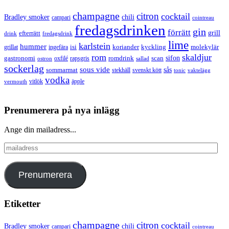
champagne
citron
cocktail
Bradley smoker
chili
campari
cointreau
fredagsdrinken
gin
förrätt
grill
efterrätt
drink
fredagsdrink
lime
karlstein
hummer
isi
koriander
molekylär
ingefära
kyckling
grillat
rom
skaldjur
sifon
gastronomi
romdrink
scan
oxfilé
ostron
rapsgris
sallad
sockerlag
sous vide
sås
sommarmat
svenskt kött
stekhäll
tonic
vaktelägg
vodka
vermouth
vitlök
äpple
Prenumerera på nya inlägg
Ange din mailadress...
mailadress
Prenumerera
Etiketter
champagne
citron
cocktail
Bradley smoker
chili
campari
cointreau