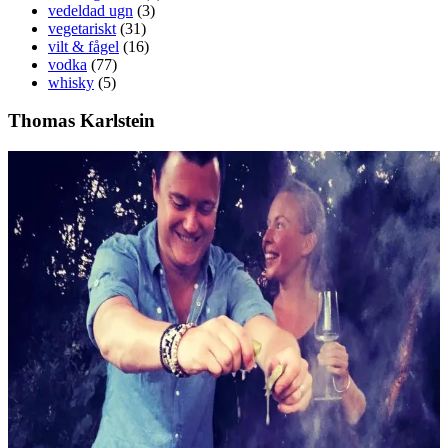
vedeldad ugn
(3)
vegetariskt
(31)
vilt & fågel
(16)
vodka
(77)
whisky
(5)
Thomas Karlstein