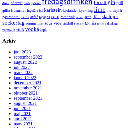
fredagsdrinken
gin
förrätt
grill
efterrätt
drink
fredagsdrink
lime
karlstein
hummer
isi
koriander
molekylär
ingefära
kyckling
grillat
rom
skaldjur
sifon
gastronomi
romdrink
scan
oxfilé
ostron
rapsgris
sallad
sockerlag
sous vide
sås
sommarmat
svenskt kött
stekhäll
tonic
vaktelägg
vodka
vermouth
vitlök
äpple
Arkiv
juni 2023
september 2022
augusti 2022
juli 2022
mars 2022
januari 2022
december 2021
november 2021
oktober 2021
september 2021
augusti 2021
juni 2021
maj 2021
april 2021
mars 2021