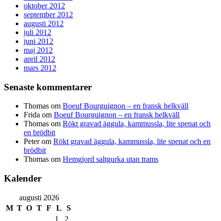
oktober 2012
september 2012
augusti 2012
juli 2012
juni 2012
maj 2012
april 2012
mars 2012
Senaste kommentarer
Thomas
om
Boeuf Bourguignon – en fransk helkväll
Frida
om
Boeuf Bourguignon – en fransk helkväll
Thomas
om
Rökt gravad äggula, kammussla, lite spenat och
en brödbit
Peter
om
Rökt gravad äggula, kammussla, lite spenat och en
brödbit
Thomas
om
Hemgjord saltgurka utan trams
Kalender
augusti 2026
M
T
O
T
F
L
S
1
2