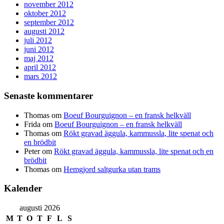
november 2012
oktober 2012
september 2012
augusti 2012
juli 2012
juni 2012
maj 2012
april 2012
mars 2012
Senaste kommentarer
Thomas
om
Boeuf Bourguignon – en fransk helkväll
Frida
om
Boeuf Bourguignon – en fransk helkväll
Thomas
om
Rökt gravad äggula, kammussla, lite spenat och
en brödbit
Peter
om
Rökt gravad äggula, kammussla, lite spenat och en
brödbit
Thomas
om
Hemgjord saltgurka utan trams
Kalender
augusti 2026
M
T
O
T
F
L
S