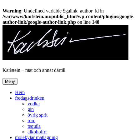
Warning
: Undefined variable $galink_author_id in
/var/www/karlstein.nu/public_html/wp-content/plugins/google-
author-link/google-author-link.php
on line
148
Hoppa
till
innehåll
Karlstein – mat och annat därtill
Meny
Hem
fredagsdrinken
vodka
gin
övrig sprit
rom
tequila
alkoholfri
molekylär matlagning