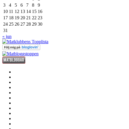
3
4
5
6
7
8
9
10
11
12
13
14
15
16
17
18
19
20
21
22
23
24
25
26
27
28
29
30
31
« jun
förrätt
huvudrätt
efterrätt
fredagsdrinken
kött
fisk
och
smått
skaldjur
och
sås
gott
dryck
grill
annat
där
stekhäll