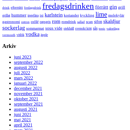
fredagsdrinken
gin
förrätt
grill
efterrätt
drink
fredagsdrink
lime
karlstein
hummer
isi
koriander
molekylär
ingefära
kyckling
grillat
rom
skaldjur
sifon
gastronomi
romdrink
scan
oxfilé
ostron
rapsgris
sallad
sockerlag
sous vide
sås
sommarmat
svenskt kött
stekhäll
tonic
vaktelägg
vodka
vermouth
vitlök
äpple
Arkiv
juni 2023
september 2022
augusti 2022
juli 2022
mars 2022
januari 2022
december 2021
november 2021
oktober 2021
september 2021
augusti 2021
juni 2021
maj 2021
april 2021