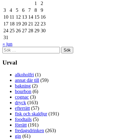
1
2
3
4
5
6
7
8
9
10
11
12
13
14
15
16
17
18
19
20
21
22
23
24
25
26
27
28
29
30
31
« jun
Sök
efter:
Urval
alkoholfri
(1)
annat där till
(59)
bakning
(2)
bourbon
(6)
cognac
(3)
dryck
(163)
efterrätt
(57)
fisk och skaldjur
(191)
foodtails
(5)
förrätt
(191)
fredagsdrinken
(263)
gin
(61)