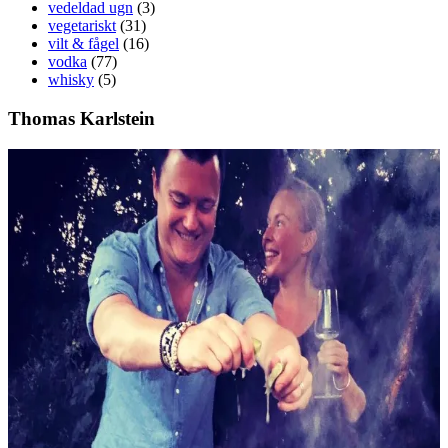
vedeldad ugn
(3)
vegetariskt
(31)
vilt & fågel
(16)
vodka
(77)
whisky
(5)
Thomas Karlstein