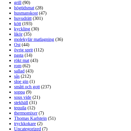
grill
(90)
högtidsmat
(28)
husmanskost
(47)
huvudrätt
(301)
kött
(193)
kyckling
(30)
likör
(35)
molekylär matlagning
(36)
Ost
(44)
övrig sprit
(112)
pasta
(14)
rökt mat
(43)
rom
(62)
sallad
(43)
sås
(212)
sloe gin
(1)
smått och gott
(237)
soppa
(9)
sous vide
(21)
stekhäll
(31)
tequila
(12)
thermomixer
(7)
Thomas Karlstein
(51)
tryckkokare
(2)
Uncategorized
(7)