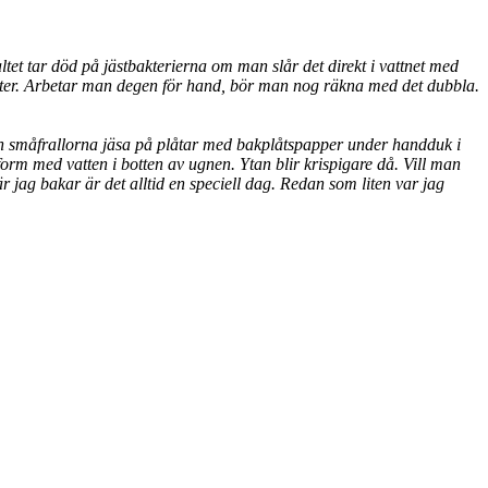
altet tar död på jästbakterierna om man slår det direkt i vattnet med
inuter. Arbetar man degen för hand, bör man nog räkna med det dubbla.
edan småfrallorna jäsa på plåtar med bakplåtspapper under handduk i
form med vatten i botten av ugnen. Ytan blir krispigare då. Vill man
jag bakar är det alltid en speciell dag. Redan som liten var jag