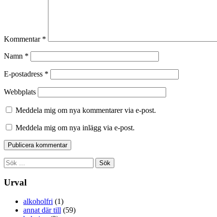
Kommentar
*
Namn
*
E-postadress
*
Webbplats
Meddela mig om nya kommentarer via e-post.
Meddela mig om nya inlägg via e-post.
Sök
efter:
Urval
alkoholfri
(1)
annat där till
(59)