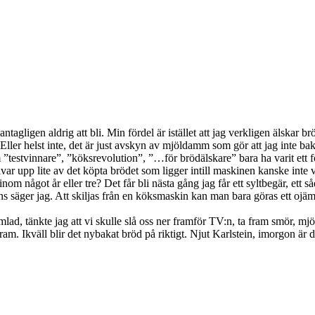
gligen aldrig att bli. Min fördel är istället att jag verkligen älskar brö
. Eller helst inte, det är just avskyn av mjöldamm som gör att jag inte bak
om ”testvinnare”, ”köksrevolution”, ”…för brödälskare” bara ha varit ett
ar upp lite av det köpta brödet som ligger intill maskinen kanske inte va
 inom något år eller tre? Det får bli nästa gång jag får ett syltbegär, e
ns säger jag. Att skiljas från en köksmaskin kan man bara göras ett ojäm
 samlad, tänkte jag att vi skulle slå oss ner framför TV:n, ta fram smör,
ram. Ikväll blir det nybakat bröd på riktigt. Njut Karlstein, imorgon är d