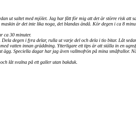
n ut saltet med mjölet. Jag har fått för mig att det är större risk att s
 en maskin är det inte lika noga, det blandas ändå. Kör degen i ca 8 m
ar ca 30 minuter.
ela degen i fyra delar, rulla ut varje del och dela i tio bitar. Låt s
ed vatten innan gräddning. Ytterligare ett tips är att ställa in en ugns
ägg. Speciella dagar har jag även vallmofrön på mina småfrallor. När 
och låt svalna på ett galler utan bakduk.