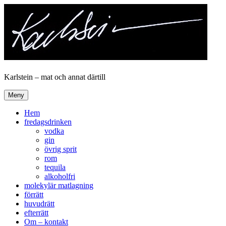
Hoppa
till
innehåll
Karlstein – mat och annat därtill
Meny
Hem
fredagsdrinken
vodka
gin
övrig sprit
rom
tequila
alkoholfri
molekylär matlagning
förrätt
huvudrätt
efterrätt
Om – kontakt