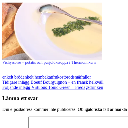
Vichyssoise – potatis och purjolökssoppa i Thermomixern
enkelt bröd
enkelt hembakat
frukostbröd
småfrallor
Inläggsnavigering
Tidigare inlägg
Boeuf Bourguignon – en fransk helkväll
Följande inlägg
Virtuous Tonic Green – Fredagsdrinken
Lämna ett svar
Din e-postadress kommer inte publiceras.
Obligatoriska fält är märkta