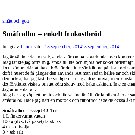
smått och gott
Småfrallor – enkelt frukostbröd
Inlagt av
Thomas
den
18 september, 2014
18 september, 2014
Jag är väl inte den mest lysande stjärnan på bagarhimlen och kommer anta
Idag tänkte jag offra mig, stöka till lite och mjöla ner köket ordentligt
Den står bra där, att baka bröd är den inte särskilt bra på. Kan ord s
doft i huset de få gånger den används. Att man sedan hellre tar och skiv
den också, har jag läst. Personligen har jag aldrig provat, men kanske
det försiktigt viskats om att göra sig av med bakmaskinen. Inte en cha
Jag är inte där än.
Idag har jag köpt ett bra te och lite senare ikväll när familjen åter är
småfrallor. Hade jag haft en rökrock och filttofflor hade de också åkt f
Småfrallor – recept 40-45 st
1 L fingervarmt vatten
100 g (dvs. två paket) färsk jäst
4 msk olivolja
3-4 tsk salt