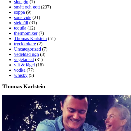
sloe gin
(1)
smått och gott
(237)
soppa
(9)
sous vide
(21)
stekhäll
(31)
tequila
(12)
thermomixer
(7)
Thomas Karlstein
(51)
tryckkokare
(2)
Uncategorized
(7)
vedeldad ugn
(3)
vegetariskt
(31)
vilt & fågel
(16)
vodka
(77)
whisky
(5)
Thomas Karlstein