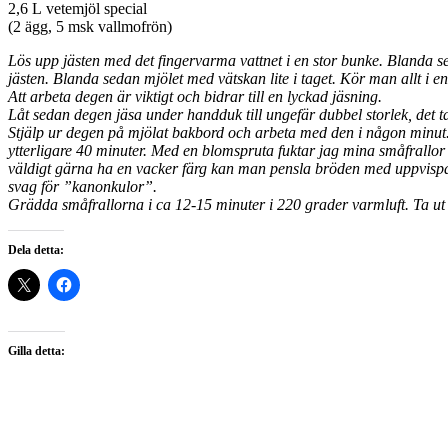
2,6 L vetemjöl special
(2 ägg, 5 msk vallmofrön)
Lös upp jästen med det fingervarma vattnet i en stor bunke. Blanda seda
jästen. Blanda sedan mjölet med vätskan lite i taget. Kör man allt i
Att arbeta degen är viktigt och bidrar till en lyckad jäsning.
Låt sedan degen jäsa under handduk till ungefär dubbel storlek, det t
Stjälp ur degen på mjölat bakbord och arbeta med den i någon minut. D
ytterligare 40 minuter. Med en blomspruta fuktar jag mina småfrallor m
väldigt gärna ha en vacker färg kan man pensla bröden med uppvispat 
svag för ”kanonkulor”.
Grädda småfrallorna i ca 12-15 minuter i 220 grader varmluft. Ta ut 
Dela detta:
Gilla detta: