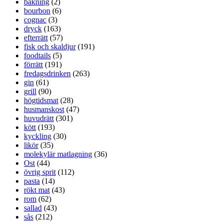
bakning
(2)
bourbon
(6)
cognac
(3)
dryck
(163)
efterrätt
(57)
fisk och skaldjur
(191)
foodtails
(5)
förrätt
(191)
fredagsdrinken
(263)
gin
(61)
grill
(90)
högtidsmat
(28)
husmanskost
(47)
huvudrätt
(301)
kött
(193)
kyckling
(30)
likör
(35)
molekylär matlagning
(36)
Ost
(44)
övrig sprit
(112)
pasta
(14)
rökt mat
(43)
rom
(62)
sallad
(43)
sås
(212)