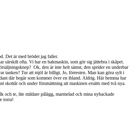
d. Det är med brödet jag faller.
ar särskilt ofta. Vi har en bakmaskin, som gör sig jättebra i skåpet.
 försäljningsknep? Ok, den är inte helt sämst, den sprider en underbar
r tanken? Tur att mjöl är billigt. Jo, förresten. Man kan göra sylt i
tt sådant där begär som kommer över en ibland. Aldrig. Här hemma har
nt skottår och under förutsättning att maskinen ersätts med två nya.
 mjölk och te, lite mildare pålägg, marmelad och mina nybackade
e torra!