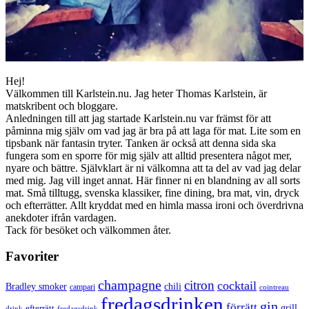
Hej!
Välkommen till Karlstein.nu. Jag heter Thomas Karlstein, är
matskribent och bloggare.
Anledningen till att jag startade Karlstein.nu var främst för att
påminna mig själv om vad jag är bra på att laga för mat. Lite som en
tipsbank när fantasin tryter. Tanken är också att denna sida ska
fungera som en sporre för mig själv att alltid presentera något mer,
nyare och bättre. Självklart är ni välkomna att ta del av vad jag delar
med mig. Jag vill inget annat. Här finner ni en blandning av all sorts
mat. Små tilltugg, svenska klassiker, fine dining, bra mat, vin, dryck
och efterrätter. Allt kryddat med en himla massa ironi och överdrivna
anekdoter ifrån vardagen.
Tack för besöket och välkommen åter.
Favoriter
champagne
citron
cocktail
Bradley smoker
chili
campari
cointreau
fredagsdrinken
gin
förrätt
grill
efterrätt
drink
fredagsdrink