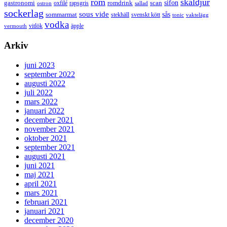
rom
skaldjur
sifon
gastronomi
romdrink
scan
oxfilé
ostron
rapsgris
sallad
sockerlag
sous vide
sås
sommarmat
svenskt kött
stekhäll
tonic
vaktelägg
vodka
vermouth
vitlök
äpple
Arkiv
juni 2023
september 2022
augusti 2022
juli 2022
mars 2022
januari 2022
december 2021
november 2021
oktober 2021
september 2021
augusti 2021
juni 2021
maj 2021
april 2021
mars 2021
februari 2021
januari 2021
december 2020