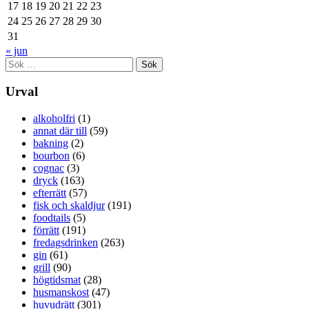
17
18
19
20
21
22
23
24
25
26
27
28
29
30
31
« jun
Sök
efter:
Urval
alkoholfri
(1)
annat där till
(59)
bakning
(2)
bourbon
(6)
cognac
(3)
dryck
(163)
efterrätt
(57)
fisk och skaldjur
(191)
foodtails
(5)
förrätt
(191)
fredagsdrinken
(263)
gin
(61)
grill
(90)
högtidsmat
(28)
husmanskost
(47)
huvudrätt
(301)