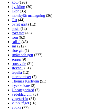
kött
(193)
kyckling
(30)
likör
(35)
molekylär matlagning
(36)
Ost
(44)
övrig sprit
(112)
pasta
(14)
rökt mat
(43)
rom
(62)
sallad
(43)
sås
(212)
sloe gin
(1)
smått och gott
(237)
soppa
(9)
sous vide
(21)
stekhäll
(31)
tequila
(12)
thermomixer
(7)
Thomas Karlstein
(51)
tryckkokare
(2)
Uncategorized
(7)
vedeldad ugn
(3)
vegetariskt
(31)
vilt & fågel
(16)
vodka
(77)