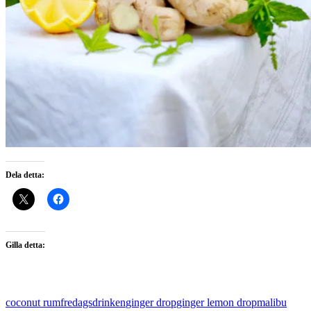
Dela detta:
Gilla detta:
coconut rum
fredagsdrinken
ginger drop
ginger lemon drop
malibu