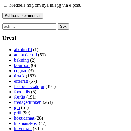
Meddela mig om nya inlägg via e-post.
Sök
efter:
Urval
alkoholfri
(1)
annat där till
(59)
bakning
(2)
bourbon
(6)
cognac
(3)
dryck
(163)
efterrätt
(57)
fisk och skaldjur
(191)
foodtails
(5)
förrätt
(191)
fredagsdrinken
(263)
gin
(61)
grill
(90)
högtidsmat
(28)
husmanskost
(47)
huvudrätt
(301)