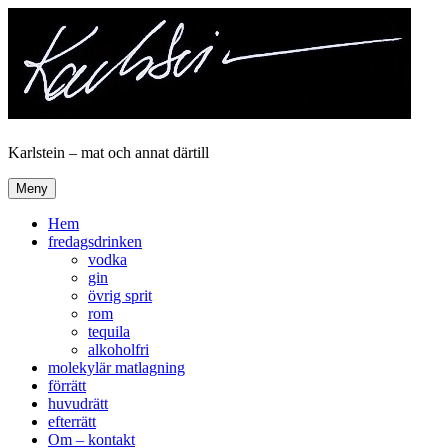
Hoppa
till
innehåll
Karlstein – mat och annat därtill
Meny
Hem
fredagsdrinken
vodka
gin
övrig sprit
rom
tequila
alkoholfri
molekylär matlagning
förrätt
huvudrätt
efterrätt
Om – kontakt