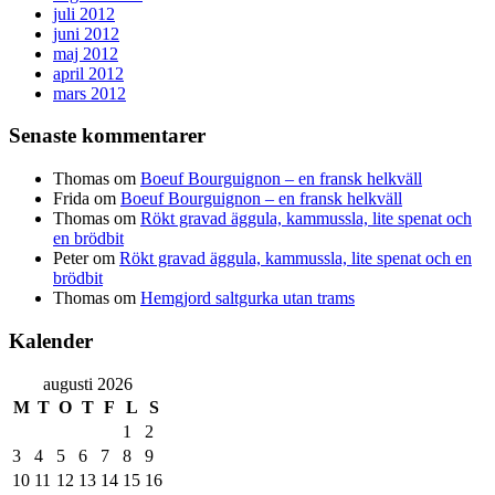
juli 2012
juni 2012
maj 2012
april 2012
mars 2012
Senaste kommentarer
Thomas
om
Boeuf Bourguignon – en fransk helkväll
Frida
om
Boeuf Bourguignon – en fransk helkväll
Thomas
om
Rökt gravad äggula, kammussla, lite spenat och
en brödbit
Peter
om
Rökt gravad äggula, kammussla, lite spenat och en
brödbit
Thomas
om
Hemgjord saltgurka utan trams
Kalender
augusti 2026
M
T
O
T
F
L
S
1
2
3
4
5
6
7
8
9
10
11
12
13
14
15
16