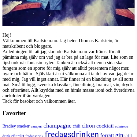
Hej!
Välkommen till Karlstein.nu. Jag heter Thomas Karlstein, är
matskribent och bloggare.
Anledningen till att jag startade Karlstein.nu var främst för att
påminna mig själv om vad jag är bra på att laga för mat. Lite som en
tipsbank när fantasin tryter. Tanken är också att denna sida ska
fungera som en sporre för mig själv att alltid presentera något mer,
nyare och bättre. Självklart är ni välkomna att ta del av vad jag delar
med mig. Jag vill inget annat. Här finner ni en blandning av all sorts
mat. Små tilltugg, svenska klassiker, fine dining, bra mat, vin, dryck
och efterrätter. Allt kryddat med en himla massa ironi och överdrivna
anekdoter ifrån vardagen.
Tack för besöket och välkommen åter.
Favoriter
champagne
citron
cocktail
Bradley smoker
chili
campari
cointreau
fredagsdrinken
gin
förrätt
grill
efterrätt
drink
fredagsdrink