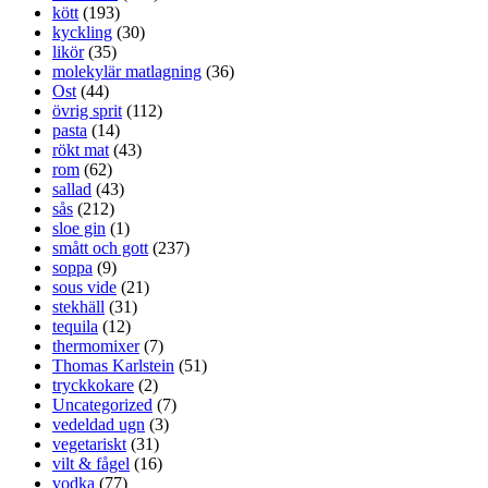
kött
(193)
kyckling
(30)
likör
(35)
molekylär matlagning
(36)
Ost
(44)
övrig sprit
(112)
pasta
(14)
rökt mat
(43)
rom
(62)
sallad
(43)
sås
(212)
sloe gin
(1)
smått och gott
(237)
soppa
(9)
sous vide
(21)
stekhäll
(31)
tequila
(12)
thermomixer
(7)
Thomas Karlstein
(51)
tryckkokare
(2)
Uncategorized
(7)
vedeldad ugn
(3)
vegetariskt
(31)
vilt & fågel
(16)
vodka
(77)