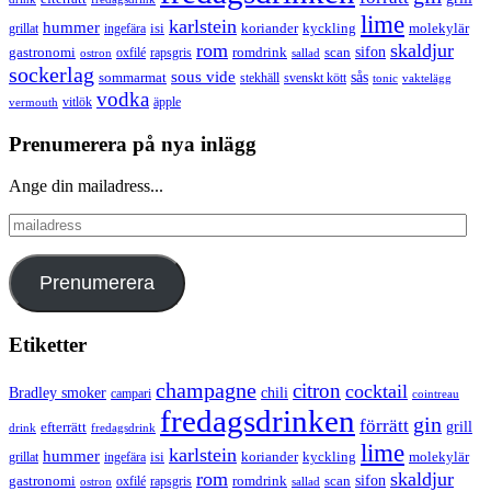
lime
karlstein
hummer
isi
koriander
molekylär
ingefära
kyckling
grillat
rom
skaldjur
sifon
gastronomi
romdrink
scan
oxfilé
ostron
rapsgris
sallad
sockerlag
sous vide
sås
sommarmat
svenskt kött
stekhäll
tonic
vaktelägg
vodka
vermouth
vitlök
äpple
Prenumerera på nya inlägg
Ange din mailadress...
mailadress
Prenumerera
Etiketter
champagne
citron
cocktail
Bradley smoker
chili
campari
cointreau
fredagsdrinken
gin
förrätt
grill
efterrätt
drink
fredagsdrink
lime
karlstein
hummer
isi
koriander
molekylär
ingefära
kyckling
grillat
rom
skaldjur
sifon
gastronomi
romdrink
scan
oxfilé
ostron
rapsgris
sallad