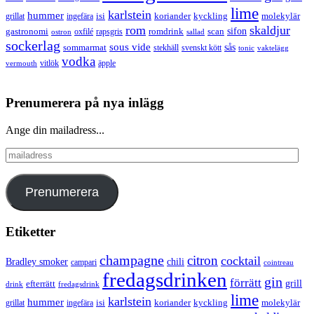
lime
karlstein
hummer
isi
koriander
molekylär
ingefära
kyckling
grillat
rom
skaldjur
sifon
gastronomi
romdrink
scan
oxfilé
ostron
rapsgris
sallad
sockerlag
sous vide
sås
sommarmat
svenskt kött
stekhäll
tonic
vaktelägg
vodka
vermouth
vitlök
äpple
Prenumerera på nya inlägg
Ange din mailadress...
mailadress
Prenumerera
Etiketter
champagne
citron
cocktail
Bradley smoker
chili
campari
cointreau
fredagsdrinken
gin
förrätt
grill
efterrätt
drink
fredagsdrink
lime
karlstein
hummer
isi
koriander
molekylär
ingefära
kyckling
grillat