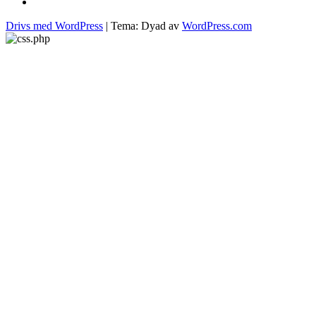
matlagning
pasta
Drivs med WordPress
|
Tema: Dyad av
WordPress.com