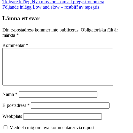
Inläggsnavigering
Tidigare inlägg
Nya musslor – om att pregastronomera
Följande inlägg
Low and slow – rostbiff av rapsgris
Lämna ett svar
Din e-postadress kommer inte publiceras.
Obligatoriska fält är
märkta
*
Kommentar
*
Namn
*
E-postadress
*
Webbplats
Meddela mig om nya kommentarer via e-post.