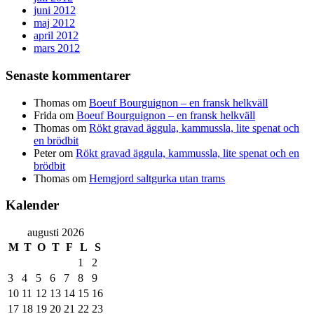
juni 2012
maj 2012
april 2012
mars 2012
Senaste kommentarer
Thomas
om
Boeuf Bourguignon – en fransk helkväll
Frida
om
Boeuf Bourguignon – en fransk helkväll
Thomas
om
Rökt gravad äggula, kammussla, lite spenat och
en brödbit
Peter
om
Rökt gravad äggula, kammussla, lite spenat och en
brödbit
Thomas
om
Hemgjord saltgurka utan trams
Kalender
augusti 2026
M
T
O
T
F
L
S
1
2
3
4
5
6
7
8
9
10
11
12
13
14
15
16
17
18
19
20
21
22
23