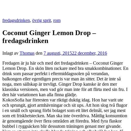
fredagsdrinken
,
övrig sprit
,
rom
Coconut Ginger Lemon Drop –
fredagsdrinken
Inlagt av
Thomas
den
7 augusti, 2015
22 december, 2016
Fredagen är ju här och med det fredagsdrinken – Coconut Ginger
Lemon Drop. En skön liten rackare med bra smakkombinationer. En
drink som passar perfekt i eftermiddagssolen på verandan,
balkongen eller egentligen precis var man än sitter. Det är inte så
noga, men sällskap är trevligt. Ginger Drop kanske är den mer
klassiska versionen, men vad gör man inte för att flirta med sin fru. I
den här variationen kan alla finna glädje.
KokosSofia har förresten var riktigt duktig idag. Hon har varit ute
och sprungit, gjort armhävningar och sit ups. Att hon slog två flugor
i en smäll och sprang förbi bolaget som ett litet delmål, ser jag mest
som ett friskhetstecken. Man ska inte överdriva. Måttlig konsumtion
är genomgående över flera områden att föredra. Med fyra flaskor
bubbel i ryggsäcken blir dessutom träningen genast mer givande.