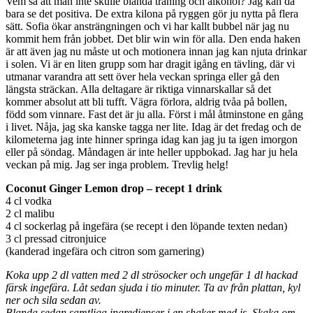
Vem sa att man inte skulle blanda träning och alkohol? Jag kan då
bara se det positiva. De extra kilona på ryggen gör ju nytta på flera
sätt. Sofia ökar ansträngningen och vi har kallt bubbel när jag nu
kommit hem från jobbet. Det blir win win för alla. Den enda haken
är att även jag nu måste ut och motionera innan jag kan njuta drinkar
i solen. Vi är en liten grupp som har dragit igång en tävling, där vi
utmanar varandra att sett över hela veckan springa eller gå den
längsta sträckan. Alla deltagare är riktiga vinnarskallar så det
kommer absolut att bli tufft. Vägra förlora, aldrig tvåa på bollen,
född som vinnare. Fast det är ju alla. Först i mål åtminstone en gång
i livet. Nåja, jag ska kanske tagga ner lite. Idag är det fredag och de
kilometerna jag inte hinner springa idag kan jag ju ta igen imorgon
eller på söndag. Måndagen är inte heller uppbokad. Jag har ju hela
veckan på mig. Jag ser inga problem. Trevlig helg!
Coconut Ginger Lemon drop – recept 1 drink
4 cl vodka
2 cl malibu
4 cl sockerlag på ingefära (se recept i den löpande texten nedan)
3 cl pressad citronjuice
(kanderad ingefära och citron som garnering)
Koka upp 2 dl vatten med 2 dl strösocker och ungefär 1 dl hackad
färsk ingefära. Låt sedan sjuda i tio minuter. Ta av från plattan, kyl
ner och sila sedan av.
Blanda sedan samtliga ingredienser i en shaker med is. Skaka om