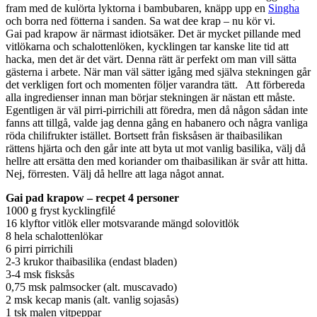
fram med de kulörta lyktorna i bambubaren, knäpp upp en
Singha
och borra ned fötterna i sanden.
Sa wat dee krap – n
u kör vi.
Gai pad krapow är närmast idiotsäker. Det är mycket pillande med
vitlökarna och schalottenlöken, kycklingen tar kanske lite tid att
hacka, men det är det värt. Denna rätt är perfekt om man vill sätta
gästerna i arbete. När man väl sätter igång med själva stekningen går
det verkligen fort och momenten följer varandra tätt. Att förbereda
alla ingredienser innan man börjar stekningen är nästan ett måste.
Egentligen är väl pirri-pirrichili att föredra, men då någon sådan inte
fanns att tillgå, valde jag denna gång en habanero och några vanliga
röda chilifrukter istället. Bortsett från fisksåsen är thaibasilikan
rättens hjärta och den går inte att byta ut mot vanlig basilika, välj då
hellre att ersätta den med koriander om thaibasilikan är svår att hitta.
Nej, förresten. Välj då hellre att laga något annat.
Gai pad krapow – recpet 4 personer
1000 g fryst kycklingfilé
16 klyftor vitlök eller motsvarande mängd solovitlök
8 hela schalottenlökar
6 pirri pirrichili
2-3 krukor thaibasilika (endast bladen)
3-4 msk fisksås
0,75 msk palmsocker (alt. muscavado)
2 msk kecap manis (alt. vanlig sojasås)
1 tsk malen vitpeppar