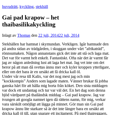
huvudrätt
,
kyckling
,
stekhäll
Gai pad krapow – het
thaibasilikakyckling
Inlagt av
Thomas
den
22 juli, 2014
22 juli, 2014
Stekhällen har hamnat i skymundan. Verkligen. Igår hamnade den
på andra sidan av trädgården, i skuggan under vårt ”afrikaträd”,
rönnsumaken. Någon annanstans gick det inte att stå och laga mat.
Det var för varmt helt enkelt. Fantastiskt. Ofta när det är varmt får
jag av någon anledning lust att laga het mat. Jag vet inte om det
beror på att man då svettas ännu mer och kyler kroppen ytterligare,
eller om det bara är en ursäkt att få dricka kall öl.
Under vår resa till Kalix, var det nog mest jag och min
”kockkompis” Anders som lagade maten. Vänner brukar få jobba
ganska hårt för att hålla mig borta från köket. Den sista middagen
var dock ett undantag och tur var väl det. En het dag som denna
bjöd värdparet på thailändsk middag – Gai pad krapow. Jag var
tvungen att googla namnet igen då rättens namn, för mig, verkar
vara särskilt omöjligt att lägga på minnet. Gör man sin Gai pad
krapow ännu lite starkare så är det inte längre bara en ursäkt att
dricka kall öl till, utan snarare ett incitament. På med thaireggaen,