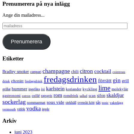
Prenumerera på nya inlägg
Ange din mailadress...
mailadress
Prenumerera
Etiketter
champagne
citron
cocktail
Bradley smoker
chili
campari
cointreau
fredagsdrinken
gin
förrätt
grill
efterrätt
drink
fredagsdrink
lime
karlstein
hummer
isi
koriander
molekylär
ingefära
kyckling
grillat
rom
skaldjur
sifon
gastronomi
romdrink
scan
oxfilé
ostron
rapsgris
sallad
sockerlag
sous vide
sås
sommarmat
svenskt kött
stekhäll
tonic
vaktelägg
vodka
vermouth
vitlök
äpple
Arkiv
juni 2023