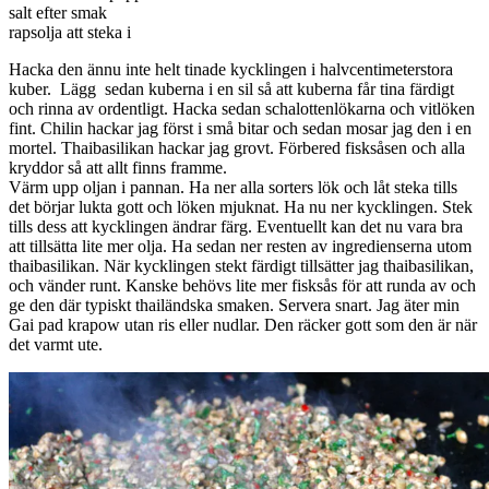
salt efter smak
rapsolja att steka i
Hacka den ännu inte helt tinade kycklingen i halvcentimeterstora
kuber. Lägg sedan kuberna i en sil så att kuberna får tina färdigt
och rinna av ordentligt. Hacka sedan schalottenlökarna och vitlöken
fint. Chilin hackar jag först i små bitar och sedan mosar jag den i en
mortel. Thaibasilikan hackar jag grovt. Förbered fisksåsen och alla
kryddor så att allt finns framme.
Värm upp oljan i pannan. Ha ner alla sorters lök och låt steka tills
det börjar lukta gott och löken mjuknat. Ha nu ner kycklingen. Stek
tills dess att kycklingen ändrar färg. Eventuellt kan det nu vara bra
att tillsätta lite mer olja. Ha sedan ner resten av ingredienserna utom
thaibasilikan. När kycklingen stekt färdigt tillsätter jag thaibasilikan,
och vänder runt. Kanske behövs lite mer fisksås för att runda av och
ge den där typiskt thailändska smaken. Servera snart. Jag äter min
Gai pad krapow utan ris eller nudlar. Den räcker gott som den är när
det varmt ute.