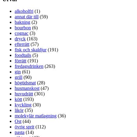
alkoholfri
(1)
annat där till
(59)
bakning
(2)
bourbon
(6)
cognac
(3)
dryck
(163)
efterrätt
(57)
fisk och skaldjur
(191)
foodtails
(5)
förrätt
(191)
fredagsdrinken
(263)
gin
(61)
grill
(90)
högtidsmat
(28)
husmanskost
(47)
huvudrätt
(301)
kött
(193)
kyckling
(30)
likör
(35)
molekylär matlagning
(36)
Ost
(44)
övrig sprit
(112)
pasta
(14)