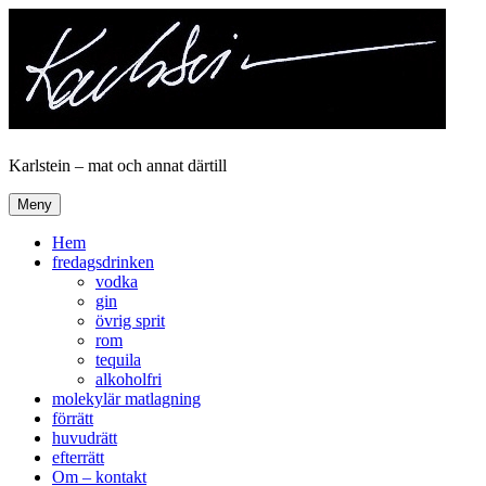
Hoppa
till
innehåll
Karlstein – mat och annat därtill
Meny
Hem
fredagsdrinken
vodka
gin
övrig sprit
rom
tequila
alkoholfri
molekylär matlagning
förrätt
huvudrätt
efterrätt
Om – kontakt