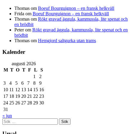
Thomas
om
Boeuf Bourguignon – en fransk helkväll
Frida
om
Boeuf Bourguignon – en fransk helkväll
Thomas
om
Rökt gravad äggula, kammussla, lite spenat och
en brödbit
Peter
om
Rökt gravad äggula, kammussla, lite spenat och en
brödbit
Thomas
om
Hemgjord saltgurka utan trams
Kalender
augusti 2026
M
T
O
T
F
L
S
1
2
3
4
5
6
7
8
9
10
11
12
13
14
15
16
17
18
19
20
21
22
23
24
25
26
27
28
29
30
31
« jun
Sök
efter:
Urval