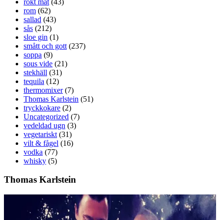
rökt mat
(43)
rom
(62)
sallad
(43)
sås
(212)
sloe gin
(1)
smått och gott
(237)
soppa
(9)
sous vide
(21)
stekhäll
(31)
tequila
(12)
thermomixer
(7)
Thomas Karlstein
(51)
tryckkokare
(2)
Uncategorized
(7)
vedeldad ugn
(3)
vegetariskt
(31)
vilt & fågel
(16)
vodka
(77)
whisky
(5)
Thomas Karlstein