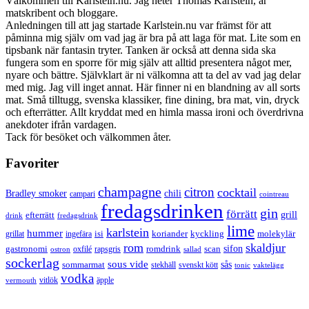
Välkommen till Karlstein.nu. Jag heter Thomas Karlstein, är
matskribent och bloggare.
Anledningen till att jag startade Karlstein.nu var främst för att
påminna mig själv om vad jag är bra på att laga för mat. Lite som en
tipsbank när fantasin tryter. Tanken är också att denna sida ska
fungera som en sporre för mig själv att alltid presentera något mer,
nyare och bättre. Självklart är ni välkomna att ta del av vad jag delar
med mig. Jag vill inget annat. Här finner ni en blandning av all sorts
mat. Små tilltugg, svenska klassiker, fine dining, bra mat, vin, dryck
och efterrätter. Allt kryddat med en himla massa ironi och överdrivna
anekdoter ifrån vardagen.
Tack för besöket och välkommen åter.
Favoriter
champagne
citron
cocktail
Bradley smoker
chili
campari
cointreau
fredagsdrinken
gin
förrätt
grill
efterrätt
drink
fredagsdrink
lime
karlstein
hummer
isi
koriander
molekylär
ingefära
kyckling
grillat
rom
skaldjur
sifon
gastronomi
romdrink
scan
oxfilé
ostron
rapsgris
sallad
sockerlag
sous vide
sås
sommarmat
svenskt kött
stekhäll
tonic
vaktelägg
vodka
vermouth
vitlök
äpple