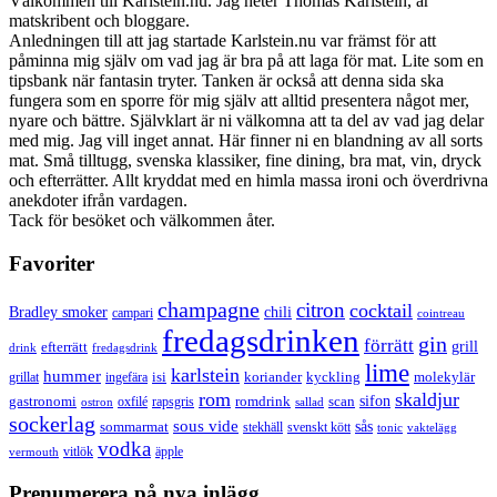
Välkommen till Karlstein.nu. Jag heter Thomas Karlstein, är
matskribent och bloggare.
Anledningen till att jag startade Karlstein.nu var främst för att
påminna mig själv om vad jag är bra på att laga för mat. Lite som en
tipsbank när fantasin tryter. Tanken är också att denna sida ska
fungera som en sporre för mig själv att alltid presentera något mer,
nyare och bättre. Självklart är ni välkomna att ta del av vad jag delar
med mig. Jag vill inget annat. Här finner ni en blandning av all sorts
mat. Små tilltugg, svenska klassiker, fine dining, bra mat, vin, dryck
och efterrätter. Allt kryddat med en himla massa ironi och överdrivna
anekdoter ifrån vardagen.
Tack för besöket och välkommen åter.
Favoriter
champagne
citron
cocktail
Bradley smoker
chili
campari
cointreau
fredagsdrinken
gin
förrätt
grill
efterrätt
drink
fredagsdrink
lime
karlstein
hummer
isi
koriander
molekylär
ingefära
kyckling
grillat
rom
skaldjur
sifon
gastronomi
romdrink
scan
oxfilé
ostron
rapsgris
sallad
sockerlag
sous vide
sås
sommarmat
svenskt kött
stekhäll
tonic
vaktelägg
vodka
vermouth
vitlök
äpple
Prenumerera på nya inlägg