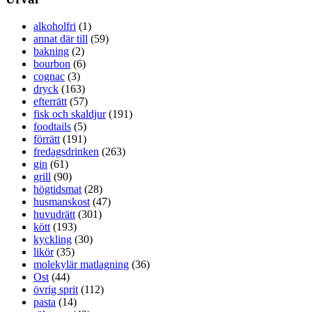
alkoholfri
(1)
annat där till
(59)
bakning
(2)
bourbon
(6)
cognac
(3)
dryck
(163)
efterrätt
(57)
fisk och skaldjur
(191)
foodtails
(5)
förrätt
(191)
fredagsdrinken
(263)
gin
(61)
grill
(90)
högtidsmat
(28)
husmanskost
(47)
huvudrätt
(301)
kött
(193)
kyckling
(30)
likör
(35)
molekylär matlagning
(36)
Ost
(44)
övrig sprit
(112)
pasta
(14)