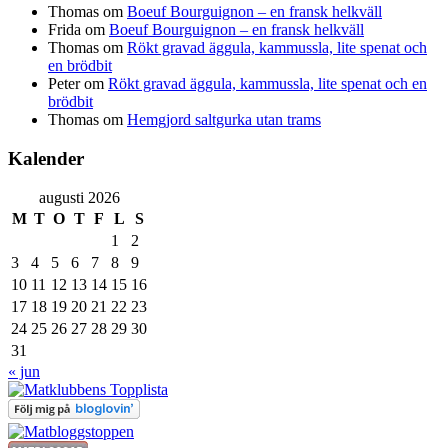
Thomas
om
Boeuf Bourguignon – en fransk helkväll
Frida
om
Boeuf Bourguignon – en fransk helkväll
Thomas
om
Rökt gravad äggula, kammussla, lite spenat och
en brödbit
Peter
om
Rökt gravad äggula, kammussla, lite spenat och en
brödbit
Thomas
om
Hemgjord saltgurka utan trams
Kalender
augusti 2026
M
T
O
T
F
L
S
1
2
3
4
5
6
7
8
9
10
11
12
13
14
15
16
17
18
19
20
21
22
23
24
25
26
27
28
29
30
31
« jun