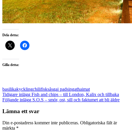
Dela detta:
Gilla detta:
basilikakyckling
chili
fisksås
gai pad
singa
thaimat
Inläggsnavigering
Tidigare inlägg
Fish and chips – till London, Kalix och tillbaka
Följande inlägg
S.O.S – smör, ost, sill och faktumet att bli äldre
Lämna ett svar
Din e-postadress kommer inte publiceras.
Obligatoriska fält är
märkta
*