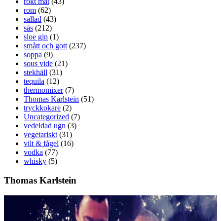
rökt mat
(43)
rom
(62)
sallad
(43)
sås
(212)
sloe gin
(1)
smått och gott
(237)
soppa
(9)
sous vide
(21)
stekhäll
(31)
tequila
(12)
thermomixer
(7)
Thomas Karlstein
(51)
tryckkokare
(2)
Uncategorized
(7)
vedeldad ugn
(3)
vegetariskt
(31)
vilt & fågel
(16)
vodka
(77)
whisky
(5)
Thomas Karlstein