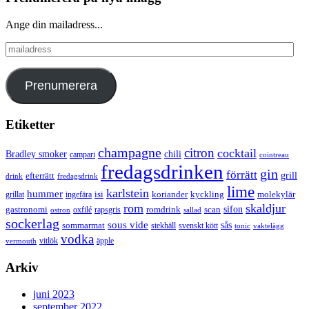
Ange din mailadress...
mailadress
Prenumerera
Etiketter
champagne
citron
cocktail
Bradley smoker
chili
campari
cointreau
fredagsdrinken
gin
förrätt
grill
efterrätt
drink
fredagsdrink
lime
karlstein
hummer
isi
koriander
molekylär
ingefära
kyckling
grillat
rom
skaldjur
sifon
gastronomi
romdrink
scan
oxfilé
ostron
rapsgris
sallad
sockerlag
sous vide
sås
sommarmat
svenskt kött
stekhäll
tonic
vaktelägg
vodka
vermouth
vitlök
äpple
Arkiv
juni 2023
september 2022