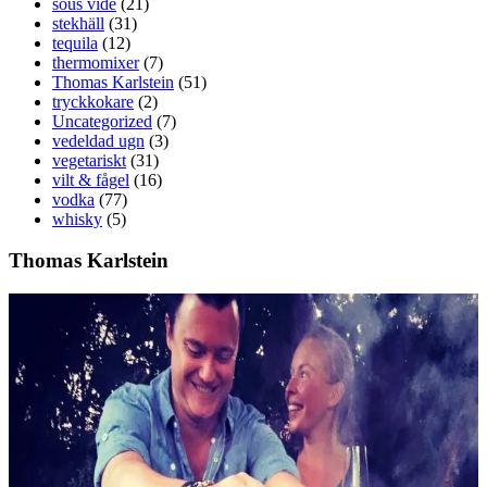
sous vide
(21)
stekhäll
(31)
tequila
(12)
thermomixer
(7)
Thomas Karlstein
(51)
tryckkokare
(2)
Uncategorized
(7)
vedeldad ugn
(3)
vegetariskt
(31)
vilt & fågel
(16)
vodka
(77)
whisky
(5)
Thomas Karlstein