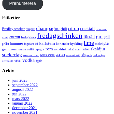
Prenumerera
Etiketter
champagne
citron
cocktail
Bradley smoker
chili
campari
cointreau
fredagsdrinken
gin
förrätt
grill
efterrätt
drink
fredagsdrink
lime
karlstein
hummer
isi
koriander
molekylär
ingefära
kyckling
grillat
rom
skaldjur
sifon
gastronomi
romdrink
scan
oxfilé
ostron
rapsgris
sallad
sockerlag
sous vide
sås
sommarmat
svenskt kött
stekhäll
tonic
vaktelägg
vodka
vermouth
vitlök
äpple
Arkiv
juni 2023
september 2022
augusti 2022
juli 2022
mars 2022
januari 2022
december 2021
november 2021