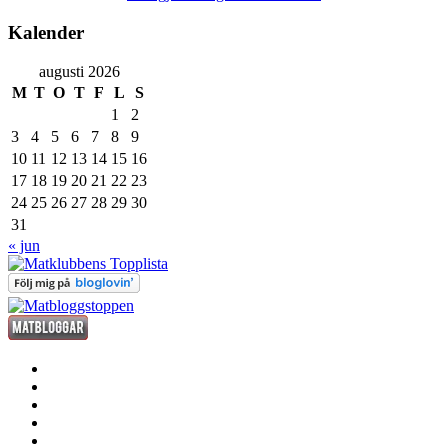
Kalender
augusti 2026
M
T
O
T
F
L
S
1
2
3
4
5
6
7
8
9
10
11
12
13
14
15
16
17
18
19
20
21
22
23
24
25
26
27
28
29
30
31
« jun
förrätt
huvudrätt
efterrätt
fredagsdrinken
kött