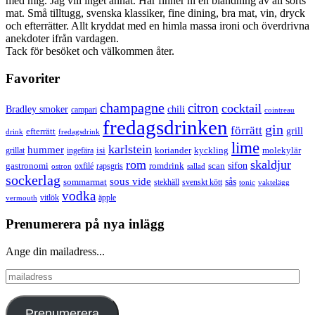
med mig. Jag vill inget annat. Här finner ni en blandning av all sorts
mat. Små tilltugg, svenska klassiker, fine dining, bra mat, vin, dryck
och efterrätter. Allt kryddat med en himla massa ironi och överdrivna
anekdoter ifrån vardagen.
Tack för besöket och välkommen åter.
Favoriter
champagne
citron
cocktail
Bradley smoker
chili
campari
cointreau
fredagsdrinken
gin
förrätt
grill
efterrätt
drink
fredagsdrink
lime
karlstein
hummer
isi
koriander
molekylär
ingefära
kyckling
grillat
rom
skaldjur
sifon
gastronomi
romdrink
scan
oxfilé
ostron
rapsgris
sallad
sockerlag
sous vide
sås
sommarmat
svenskt kött
stekhäll
tonic
vaktelägg
vodka
vermouth
vitlök
äpple
Prenumerera på nya inlägg
Ange din mailadress...
mailadress
Prenumerera