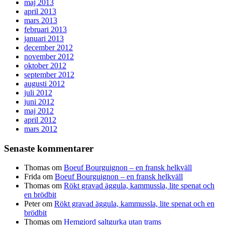
maj 2013
april 2013
mars 2013
februari 2013
januari 2013
december 2012
november 2012
oktober 2012
september 2012
augusti 2012
juli 2012
juni 2012
maj 2012
april 2012
mars 2012
Senaste kommentarer
Thomas
om
Boeuf Bourguignon – en fransk helkväll
Frida
om
Boeuf Bourguignon – en fransk helkväll
Thomas
om
Rökt gravad äggula, kammussla, lite spenat och
en brödbit
Peter
om
Rökt gravad äggula, kammussla, lite spenat och en
brödbit
Thomas
om
Hemgjord saltgurka utan trams