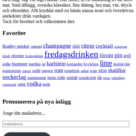
mat. Små tilltugg, svenska klassiker, fine dining, bra mat, vin, dryck
och efterrätter. Allt kryddat med en himla massa ironi och överdrivna
anekdoter ifrån vardagen.
Tack för besöket och välkommen åter.
Favoriter
champagne
citron
cocktail
Bradley smoker
chili
campari
cointreau
fredagsdrinken
gin
förrätt
grill
efterrätt
drink
fredagsdrink
lime
karlstein
hummer
isi
koriander
molekylär
ingefära
kyckling
grillat
rom
skaldjur
sifon
gastronomi
romdrink
scan
oxfilé
ostron
rapsgris
sallad
sockerlag
sous vide
sås
sommarmat
svenskt kött
stekhäll
tonic
vaktelägg
vodka
vermouth
vitlök
äpple
Prenumerera på nya inlägg
Ange din mailadress...
mailadress