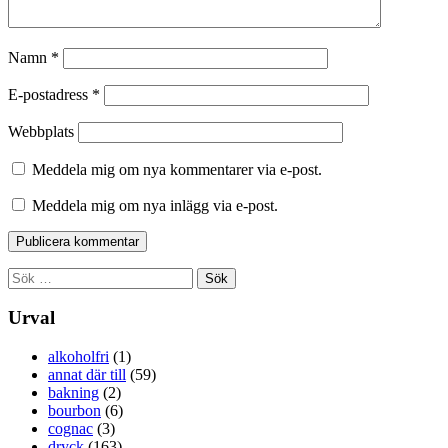
Namn
*
E-postadress
*
Webbplats
Meddela mig om nya kommentarer via e-post.
Meddela mig om nya inlägg via e-post.
Sök
efter:
Urval
alkoholfri
(1)
annat där till
(59)
bakning
(2)
bourbon
(6)
cognac
(3)
dryck
(163)