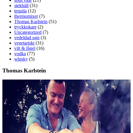
sous vide
(21)
stekhäll
(31)
tequila
(12)
thermomixer
(7)
Thomas Karlstein
(51)
tryckkokare
(2)
Uncategorized
(7)
vedeldad ugn
(3)
vegetariskt
(31)
vilt & fågel
(16)
vodka
(77)
whisky
(5)
Thomas Karlstein