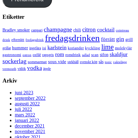
Etiketter
champagne
citron
cocktail
Bradley smoker
chili
campari
cointreau
fredagsdrinken
gin
förrätt
grill
efterrätt
drink
fredagsdrink
lime
karlstein
hummer
isi
koriander
molekylär
ingefära
kyckling
grillat
rom
skaldjur
sifon
gastronomi
romdrink
scan
oxfilé
ostron
rapsgris
sallad
sockerlag
sous vide
sås
sommarmat
svenskt kött
stekhäll
tonic
vaktelägg
vodka
vermouth
vitlök
äpple
Arkiv
juni 2023
september 2022
augusti 2022
juli 2022
mars 2022
januari 2022
december 2021
november 2021
oktober 2021