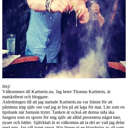
Hej!
Välkommen till Karlstein.nu. Jag heter Thomas Karlstein, är
matskribent och bloggare.
Anledningen till att jag startade Karlstein.nu var främst för att
påminna mig själv om vad jag är bra på att laga för mat. Lite som en
tipsbank när fantasin tryter. Tanken är också att denna sida ska
fungera som en sporre för mig själv att alltid presentera något mer,
nyare och bättre. Självklart är ni välkomna att ta del av vad jag delar
med mig. Jag vill inget annat. Här finner ni en blandning av all sorts