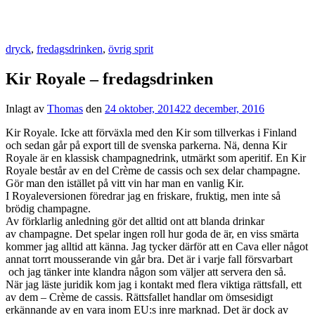
dryck
,
fredagsdrinken
,
övrig sprit
Kir Royale – fredagsdrinken
Inlagt av
Thomas
den
24 oktober, 2014
22 december, 2016
Kir Royale. Icke att förväxla med den Kir som tillverkas i Finland
och sedan går på export till de svenska parkerna. Nä, denna Kir
Royale är en klassisk champagnedrink, utmärkt som aperitif. En Kir
Royale består av en del Crème de cassis och sex delar champagne.
Gör man den istället på vitt vin har man en vanlig Kir.
I Royaleversionen föredrar jag en friskare, fruktig, men inte så
brödig champagne.
Av förklarlig anledning gör det alltid ont att blanda drinkar
av champagne. Det spelar ingen roll hur goda de är, en viss smärta
kommer jag alltid att känna. Jag tycker därför att en Cava eller något
annat torrt mousserande vin går bra. Det är i varje fall försvarbart
och jag tänker inte klandra någon som väljer att servera den så.
När jag läste juridik kom jag i kontakt med flera viktiga rättsfall, ett
av dem – Crème de cassis. Rättsfallet handlar om ömsesidigt
erkännande av en vara inom EU:s inre marknad. Det är dock av