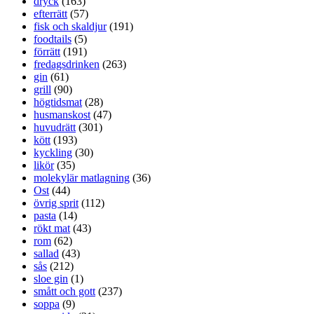
dryck
(163)
efterrätt
(57)
fisk och skaldjur
(191)
foodtails
(5)
förrätt
(191)
fredagsdrinken
(263)
gin
(61)
grill
(90)
högtidsmat
(28)
husmanskost
(47)
huvudrätt
(301)
kött
(193)
kyckling
(30)
likör
(35)
molekylär matlagning
(36)
Ost
(44)
övrig sprit
(112)
pasta
(14)
rökt mat
(43)
rom
(62)
sallad
(43)
sås
(212)
sloe gin
(1)
smått och gott
(237)
soppa
(9)