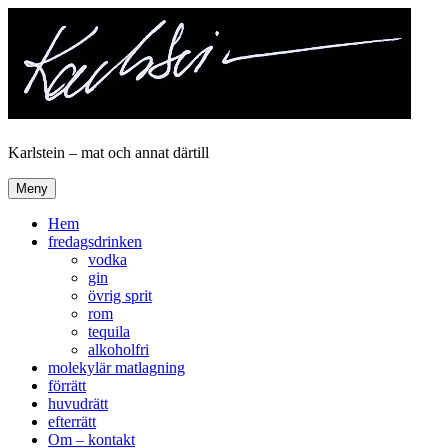
Hoppa
till
innehåll
Karlstein – mat och annat därtill
Meny
Hem
fredagsdrinken
vodka
gin
övrig sprit
rom
tequila
alkoholfri
molekylär matlagning
förrätt
huvudrätt
efterrätt
Om – kontakt