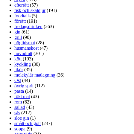
efterrätt
(57)
fisk och skaldjur
(191)
foodtails
(5)
förrätt
(191)
fredagsdrinken
(263)
gin
(61)
grill
(90)
högtidsmat
(28)
husmanskost
(47)
huvudrätt
(301)
kött
(193)
kyckling
(30)
likör
(35)
molekylär matlagning
(36)
Ost
(44)
övrig sprit
(112)
pasta
(14)
rökt mat
(43)
rom
(62)
sallad
(43)
sås
(212)
sloe gin
(1)
smått och gott
(237)
soppa
(9)