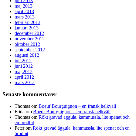
juni 2013
maj 2013
april 2013
mars 2013
februari 2013
januari 2013
december 2012
november 2012
oktober 2012
september 2012
augusti 2012
juli 2012
juni 2012
maj 2012
april 2012
mars 2012
Senaste kommentarer
Thomas
om
Boeuf Bourguignon – en fransk helkväll
Frida
om
Boeuf Bourguignon – en fransk helkväll
Thomas
om
Rökt gravad äggula, kammussla, lite spenat och
en brödbit
Peter
om
Rökt gravad äggula, kammussla, lite spenat och en
brödbit