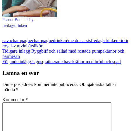
Peanut Butter Jelly –
fredagsdrinken
cava
champagne
champagnedrink
crème de cassis
fredagsdrinken
kir
kir
royal
svartvinbärslikör
Inläggsnavigering
Tidigare inlägg
Ryggbiff och sallad med rostade pumpakärnor och
parmesan
Följande inlägg
Ugnsgratinerade havskräftor med bröd och spad
Lämna ett svar
Din e-postadress kommer inte publiceras.
Obligatoriska fält är
märkta
*
Kommentar
*