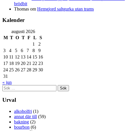
brödbit
Thomas
om
Hemgjord saltgurka utan trams
Kalender
augusti 2026
M
T
O
T
F
L
S
1
2
3
4
5
6
7
8
9
10
11
12
13
14
15
16
17
18
19
20
21
22
23
24
25
26
27
28
29
30
31
« jun
Sök
efter:
Urval
alkoholfri
(1)
annat där till
(59)
bakning
(2)
bourbon
(6)