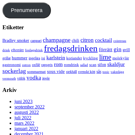
Prenumerera
Etiketter
champagne
citron
cocktail
Bradley smoker
chili
campari
cointreau
fredagsdrinken
gin
förrätt
grill
efterrätt
drink
fredagsdrink
lime
karlstein
hummer
isi
koriander
molekylär
ingefära
kyckling
grillat
rom
skaldjur
sifon
gastronomi
romdrink
scan
oxfilé
ostron
rapsgris
sallad
sockerlag
sous vide
sås
sommarmat
svenskt kött
stekhäll
tonic
vaktelägg
vodka
vermouth
vitlök
äpple
Arkiv
juni 2023
september 2022
augusti 2022
juli 2022
mars 2022
januari 2022
december 2021