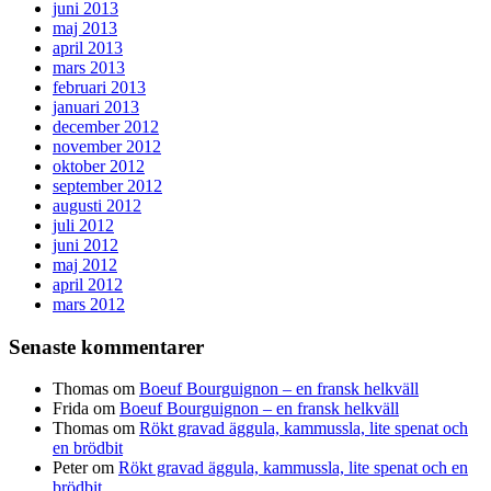
juni 2013
maj 2013
april 2013
mars 2013
februari 2013
januari 2013
december 2012
november 2012
oktober 2012
september 2012
augusti 2012
juli 2012
juni 2012
maj 2012
april 2012
mars 2012
Senaste kommentarer
Thomas
om
Boeuf Bourguignon – en fransk helkväll
Frida
om
Boeuf Bourguignon – en fransk helkväll
Thomas
om
Rökt gravad äggula, kammussla, lite spenat och
en brödbit
Peter
om
Rökt gravad äggula, kammussla, lite spenat och en
brödbit