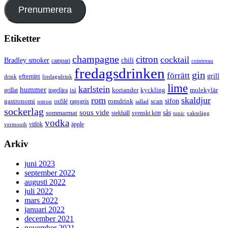
Prenumerera
Etiketter
champagne
citron
cocktail
Bradley smoker
chili
campari
cointreau
fredagsdrinken
gin
förrätt
grill
efterrätt
drink
fredagsdrink
lime
karlstein
hummer
isi
koriander
molekylär
ingefära
kyckling
grillat
rom
skaldjur
sifon
gastronomi
romdrink
scan
oxfilé
ostron
rapsgris
sallad
sockerlag
sous vide
sås
sommarmat
svenskt kött
stekhäll
tonic
vaktelägg
vodka
vermouth
vitlök
äpple
Arkiv
juni 2023
september 2022
augusti 2022
juli 2022
mars 2022
januari 2022
december 2021
november 2021