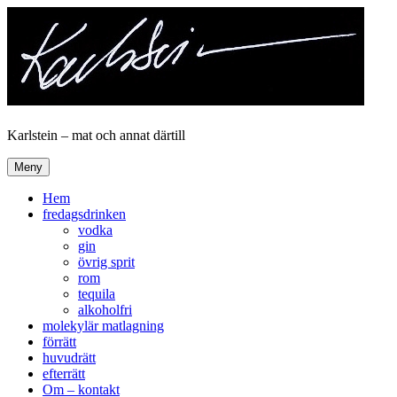
Hoppa
till
innehåll
Karlstein – mat och annat därtill
Meny
Hem
fredagsdrinken
vodka
gin
övrig sprit
rom
tequila
alkoholfri
molekylär matlagning
förrätt
huvudrätt
efterrätt
Om – kontakt