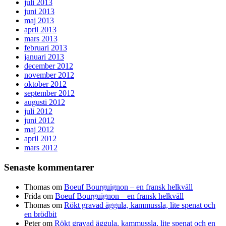
juli 2013
juni 2013
maj 2013
april 2013
mars 2013
februari 2013
januari 2013
december 2012
november 2012
oktober 2012
september 2012
augusti 2012
juli 2012
juni 2012
maj 2012
april 2012
mars 2012
Senaste kommentarer
Thomas
om
Boeuf Bourguignon – en fransk helkväll
Frida
om
Boeuf Bourguignon – en fransk helkväll
Thomas
om
Rökt gravad äggula, kammussla, lite spenat och
en brödbit
Peter
om
Rökt gravad äggula, kammussla, lite spenat och en