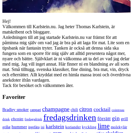
Hej!
Välkommen till Karlstein.nu. Jag heter Thomas Karlstein, är
matskribent och bloggare.
Anledningen till att jag startade Karlstein.nu var främst för att
påminna mig själv om vad jag är bra på att laga för mat. Lite som en
tipsbank när fantasin tryter. Tanken är också att denna sida ska
fungera som en sporre för mig själv att alltid presentera något mer,
nyare och bättre. Självklart är ni välkomna att ta del av vad jag delar
med mig. Jag vill inget annat. Här finner ni en blandning av all sorts
mat. Små tilltugg, svenska klassiker, fine dining, bra mat, vin, dryck
och efterrätter. Allt kryddat med en himla massa ironi och överdrivna
anekdoter ifrån vardagen.
Tack för besöket och välkommen åter.
Favoriter
champagne
citron
cocktail
Bradley smoker
chili
campari
cointreau
fredagsdrinken
gin
förrätt
grill
efterrätt
drink
fredagsdrink
lime
karlstein
hummer
isi
koriander
molekylär
ingefära
kyckling
grillat