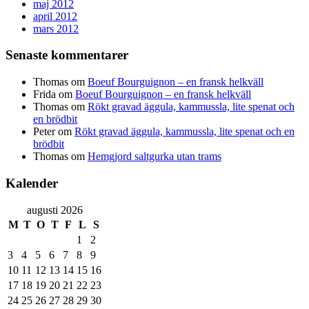
maj 2012
april 2012
mars 2012
Senaste kommentarer
Thomas
om
Boeuf Bourguignon – en fransk helkväll
Frida
om
Boeuf Bourguignon – en fransk helkväll
Thomas
om
Rökt gravad äggula, kammussla, lite spenat och
en brödbit
Peter
om
Rökt gravad äggula, kammussla, lite spenat och en
brödbit
Thomas
om
Hemgjord saltgurka utan trams
Kalender
augusti 2026
M
T
O
T
F
L
S
1
2
3
4
5
6
7
8
9
10
11
12
13
14
15
16
17
18
19
20
21
22
23
24
25
26
27
28
29
30