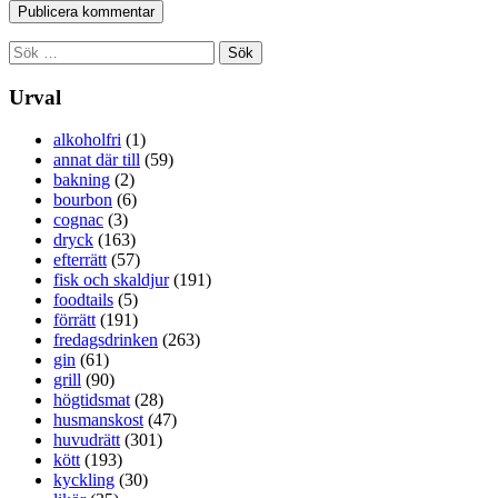
Sök
efter:
Urval
alkoholfri
(1)
annat där till
(59)
bakning
(2)
bourbon
(6)
cognac
(3)
dryck
(163)
efterrätt
(57)
fisk och skaldjur
(191)
foodtails
(5)
förrätt
(191)
fredagsdrinken
(263)
gin
(61)
grill
(90)
högtidsmat
(28)
husmanskost
(47)
huvudrätt
(301)
kött
(193)
kyckling
(30)