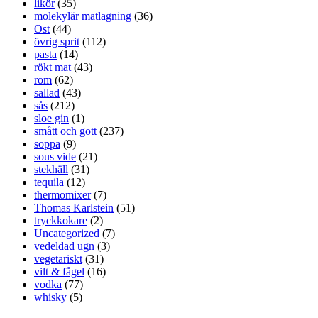
likör
(35)
molekylär matlagning
(36)
Ost
(44)
övrig sprit
(112)
pasta
(14)
rökt mat
(43)
rom
(62)
sallad
(43)
sås
(212)
sloe gin
(1)
smått och gott
(237)
soppa
(9)
sous vide
(21)
stekhäll
(31)
tequila
(12)
thermomixer
(7)
Thomas Karlstein
(51)
tryckkokare
(2)
Uncategorized
(7)
vedeldad ugn
(3)
vegetariskt
(31)
vilt & fågel
(16)
vodka
(77)
whisky
(5)