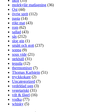
likör
(35)
molekylär matlagning
(36)
Ost
(44)
övrig sprit
(112)
pasta
(14)
rökt mat
(43)
rom
(62)
sallad
(43)
sås
(212)
sloe gin
(1)
smått och gott
(237)
soppa
(9)
sous vide
(21)
stekhäll
(31)
tequila
(12)
thermomixer
(7)
Thomas Karlstein
(51)
tryckkokare
(2)
Uncategorized
(7)
vedeldad ugn
(3)
vegetariskt
(31)
vilt & fågel
(16)
vodka
(77)
whisky
(5)