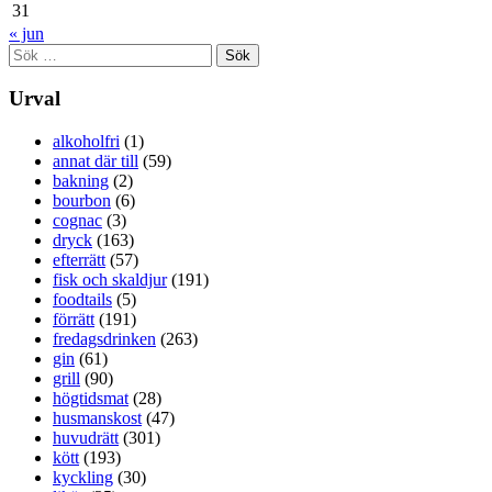
31
« jun
Sök
efter:
Urval
alkoholfri
(1)
annat där till
(59)
bakning
(2)
bourbon
(6)
cognac
(3)
dryck
(163)
efterrätt
(57)
fisk och skaldjur
(191)
foodtails
(5)
förrätt
(191)
fredagsdrinken
(263)
gin
(61)
grill
(90)
högtidsmat
(28)
husmanskost
(47)
huvudrätt
(301)
kött
(193)
kyckling
(30)