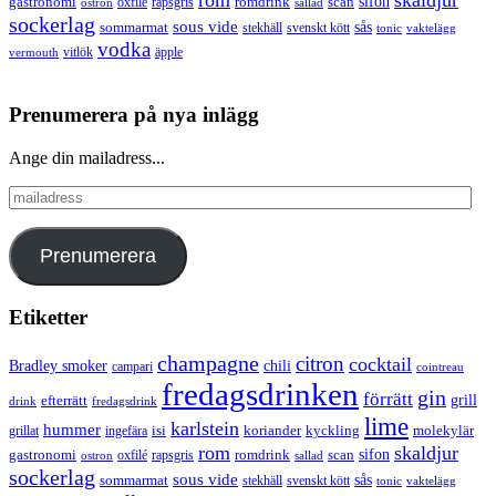
rom
skaldjur
sifon
gastronomi
romdrink
scan
oxfilé
ostron
rapsgris
sallad
sockerlag
sous vide
sås
sommarmat
svenskt kött
stekhäll
tonic
vaktelägg
vodka
vermouth
vitlök
äpple
Prenumerera på nya inlägg
Ange din mailadress...
mailadress
Prenumerera
Etiketter
champagne
citron
cocktail
Bradley smoker
chili
campari
cointreau
fredagsdrinken
gin
förrätt
grill
efterrätt
drink
fredagsdrink
lime
karlstein
hummer
isi
koriander
molekylär
ingefära
kyckling
grillat
rom
skaldjur
sifon
gastronomi
romdrink
scan
oxfilé
ostron
rapsgris
sallad
sockerlag
sous vide
sås
sommarmat
svenskt kött
stekhäll
tonic
vaktelägg