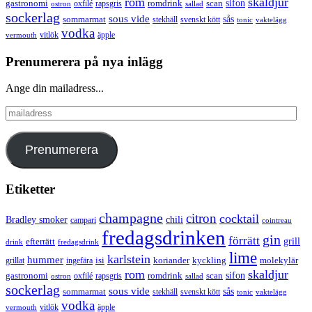
rom
skaldjur
sifon
gastronomi
romdrink
scan
oxfilé
ostron
rapsgris
sallad
sockerlag
sous vide
sås
sommarmat
svenskt kött
stekhäll
tonic
vaktelägg
vodka
vermouth
vitlök
äpple
Prenumerera på nya inlägg
Ange din mailadress...
mailadress
Prenumerera
Etiketter
champagne
citron
cocktail
Bradley smoker
chili
campari
cointreau
fredagsdrinken
gin
förrätt
grill
efterrätt
drink
fredagsdrink
lime
karlstein
hummer
isi
koriander
molekylär
ingefära
kyckling
grillat
rom
skaldjur
sifon
gastronomi
romdrink
scan
oxfilé
ostron
rapsgris
sallad
sockerlag
sous vide
sås
sommarmat
svenskt kött
stekhäll
tonic
vaktelägg
vodka
vermouth
vitlök
äpple