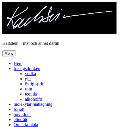
Hoppa
till
innehåll
Karlstein – mat och annat därtill
Meny
Hem
fredagsdrinken
vodka
gin
övrig sprit
rom
tequila
alkoholfri
molekylär matlagning
förrätt
huvudrätt
efterrätt
Om – kontakt