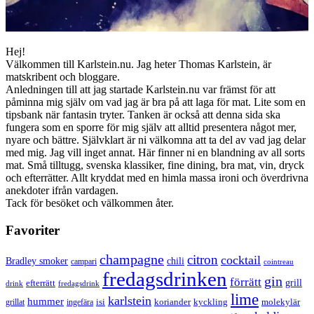
Hej!
Välkommen till Karlstein.nu. Jag heter Thomas Karlstein, är
matskribent och bloggare.
Anledningen till att jag startade Karlstein.nu var främst för att
påminna mig själv om vad jag är bra på att laga för mat. Lite som en
tipsbank när fantasin tryter. Tanken är också att denna sida ska
fungera som en sporre för mig själv att alltid presentera något mer,
nyare och bättre. Självklart är ni välkomna att ta del av vad jag delar
med mig. Jag vill inget annat. Här finner ni en blandning av all sorts
mat. Små tilltugg, svenska klassiker, fine dining, bra mat, vin, dryck
och efterrätter. Allt kryddat med en himla massa ironi och överdrivna
anekdoter ifrån vardagen.
Tack för besöket och välkommen åter.
Favoriter
champagne
citron
cocktail
Bradley smoker
chili
campari
cointreau
fredagsdrinken
gin
förrätt
grill
efterrätt
drink
fredagsdrink
lime
karlstein
hummer
isi
koriander
molekylär
ingefära
kyckling
grillat