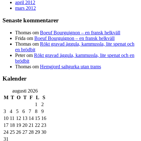
april 2012
mars 2012
Senaste kommentarer
Thomas
om
Boeuf Bourguignon – en fransk helkväll
Frida
om
Boeuf Bourguignon – en fransk helkväll
Thomas
om
Rökt gravad äggula, kammussla, lite spenat och
en brödbit
Peter
om
Rökt gravad äggula, kammussla, lite spenat och en
brödbit
Thomas
om
Hemgjord saltgurka utan trams
Kalender
augusti 2026
M
T
O
T
F
L
S
1
2
3
4
5
6
7
8
9
10
11
12
13
14
15
16
17
18
19
20
21
22
23
24
25
26
27
28
29
30
31