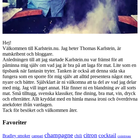
Hej!
Välkommen till Karlstein.nu. Jag heter Thomas Karlstein, är
matskribent och bloggare.
Anledningen till att jag startade Karlstein.nu var främst för att
påminna mig själv om vad jag är bra på att laga för mat. Lite som en
tipsbank när fantasin tryter. Tanken är också att denna sida ska
fungera som en sporre för mig själv att alltid presentera något mer,
nyare och bättre. Självklart är ni välkomna att ta del av vad jag delar
med mig. Jag vill inget annat. Här finner ni en blandning av all sorts
mat. Små tilltugg, svenska klassiker, fine dining, bra mat, vin, dryck
och efterrätter. Allt kryddat med en himla massa ironi och överdrivna
anekdoter ifrån vardagen.
Tack för besöket och välkommen åter.
Favoriter
champagne
citron
cocktail
Bradley smoker
chili
campari
cointreau