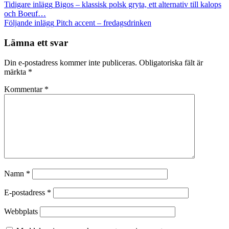
Inläggsnavigering
Tidigare inlägg
Bigos – klassisk polsk gryta, ett alternativ till kalops
och Boeuf…
Följande inlägg
Pitch accent – fredagsdrinken
Lämna ett svar
Din e-postadress kommer inte publiceras.
Obligatoriska fält är
märkta
*
Kommentar
*
Namn
*
E-postadress
*
Webbplats