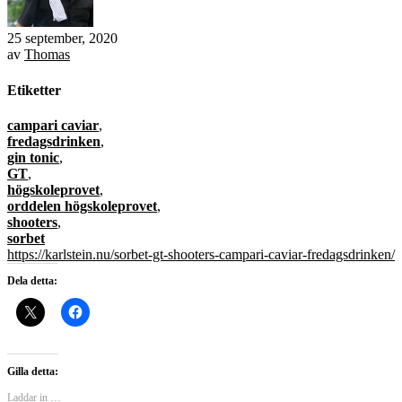
25 september, 2020
av
Thomas
Etiketter
campari caviar
,
fredagsdrinken
,
gin tonic
,
GT
,
högskoleprovet
,
orddelen högskoleprovet
,
shooters
,
sorbet
https://karlstein.nu/sorbet-gt-shooters-campari-caviar-fredagsdrinken/
Dela detta:
Gilla detta:
Laddar in …