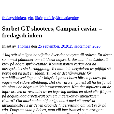
fredagsdrinken
,
gin
,
likör
,
molekylär matlagning
Sorbet GT shooters, Campari caviar –
fredagsdrinken
Inlagt av
Thomas
den
25 september, 2020
25 september, 2020
”Jag står tämligen handfallen över denna cysta till ordtest. Ett alster
som mest påminner om ett ideellt hafsverk, där man helt åsidosatt
krav på högre språkvetande. Kommissionen verkar helt ha
misslyckats i sin kartläggning. Vet man inte betydelsen av påföljd så
borde det bli just en sådan. Tillika är det hämmande för
samhällsutvecklingen när högskoleprovet bara blir en petitess på
vägen mot vidare utbildning. Det ska vara en ynnest att ha förtjänat
sin plats i de högre utbildningsinstanserna. Kan det stipuleras att de
lägre kraven är resultatet av en legering mellan en ökad efterfrågan
på högutbildad arbetskraft och ett underskott av intellektuell
råvara? Om marknaden nöjer sig enbart med ett uppvisat
utbildningsbevis är det en oroande fingervisning om vart vi är på
väg. Dags att sluta plädera, man vill inte framstå som arrogant