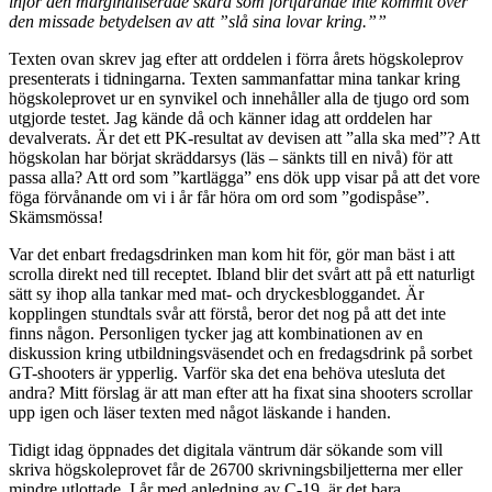
inför den marginaliserade skara som fortfarande inte kommit över
den missade betydelsen av att ”slå sina lovar kring.””
Texten ovan skrev jag efter att orddelen i förra årets högskoleprov
presenterats i tidningarna. Texten sammanfattar mina tankar kring
högskoleprovet ur en synvikel och innehåller alla de tjugo ord som
utgjorde testet. Jag kände då och känner idag att orddelen har
devalverats. Är det ett PK-resultat av devisen att ”alla ska med”? Att
högskolan har börjat skräddarsys (läs – sänkts till en nivå) för att
passa alla? Att ord som ”kartlägga” ens dök upp visar på att det vore
föga förvånande om vi i år får höra om ord som ”godispåse”.
Skämsmössa!
Var det enbart fredagsdrinken man kom hit för, gör man bäst i att
scrolla direkt ned till receptet. Ibland blir det svårt att på ett naturligt
sätt sy ihop alla tankar med mat- och dryckesbloggandet. Är
kopplingen stundtals svår att förstå, beror det nog på att det inte
finns någon. Personligen tycker jag att kombinationen av en
diskussion kring utbildningsväsendet och en fredagsdrink på sorbet
GT-shooters är ypperlig. Varför ska det ena behöva utesluta det
andra? Mitt förslag är att man efter att ha fixat sina shooters scrollar
upp igen och läser texten med något läskande i handen.
Tidigt idag öppnades det digitala väntrum där sökande som vill
skriva högskoleprovet får de 26700 skrivningsbiljetterna mer eller
mindre utlottade. I år med anledning av C-19, är det bara