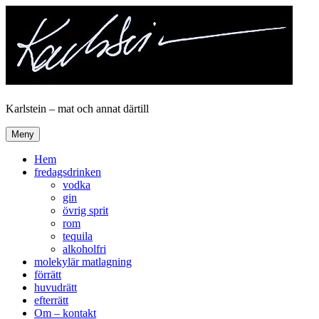
Hoppa
till
innehåll
Karlstein – mat och annat därtill
Meny
Hem
fredagsdrinken
vodka
gin
övrig sprit
rom
tequila
alkoholfri
molekylär matlagning
förrätt
huvudrätt
efterrätt
Om – kontakt