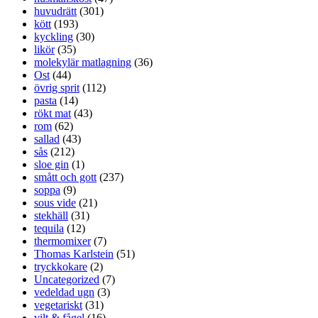
huvudrätt
(301)
kött
(193)
kyckling
(30)
likör
(35)
molekylär matlagning
(36)
Ost
(44)
övrig sprit
(112)
pasta
(14)
rökt mat
(43)
rom
(62)
sallad
(43)
sås
(212)
sloe gin
(1)
smått och gott
(237)
soppa
(9)
sous vide
(21)
stekhäll
(31)
tequila
(12)
thermomixer
(7)
Thomas Karlstein
(51)
tryckkokare
(2)
Uncategorized
(7)
vedeldad ugn
(3)
vegetariskt
(31)
vilt & fågel
(16)