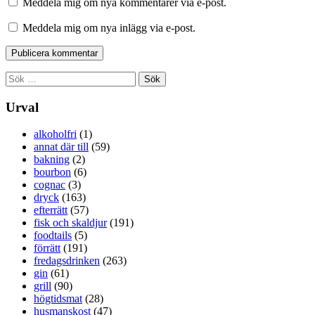
Meddela mig om nya kommentarer via e-post.
Meddela mig om nya inlägg via e-post.
Sök
efter:
Urval
alkoholfri
(1)
annat där till
(59)
bakning
(2)
bourbon
(6)
cognac
(3)
dryck
(163)
efterrätt
(57)
fisk och skaldjur
(191)
foodtails
(5)
förrätt
(191)
fredagsdrinken
(263)
gin
(61)
grill
(90)
högtidsmat
(28)
husmanskost
(47)