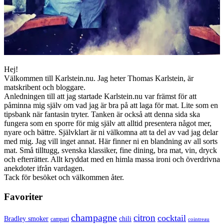
Hej!
Välkommen till Karlstein.nu. Jag heter Thomas Karlstein, är
matskribent och bloggare.
Anledningen till att jag startade Karlstein.nu var främst för att
påminna mig själv om vad jag är bra på att laga för mat. Lite som en
tipsbank när fantasin tryter. Tanken är också att denna sida ska
fungera som en sporre för mig själv att alltid presentera något mer,
nyare och bättre. Självklart är ni välkomna att ta del av vad jag delar
med mig. Jag vill inget annat. Här finner ni en blandning av all sorts
mat. Små tilltugg, svenska klassiker, fine dining, bra mat, vin, dryck
och efterrätter. Allt kryddat med en himla massa ironi och överdrivna
anekdoter ifrån vardagen.
Tack för besöket och välkommen åter.
Favoriter
champagne
citron
cocktail
Bradley smoker
chili
campari
cointreau