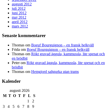
augusti 2012
juli 2012
juni 2012
maj 2012
april 2012
mars 2012
Senaste kommentarer
Thomas
om
Boeuf Bourguignon – en fransk helkväll
Frida
om
Boeuf Bourguignon – en fransk helkväll
Thomas
om
Rökt gravad äggula, kammussla, lite spenat och
en brödbit
Peter
om
Rökt gravad äggula, kammussla, lite spenat och en
brödbit
Thomas
om
Hemgjord saltgurka utan trams
Kalender
augusti 2026
M
T
O
T
F
L
S
1
2
3
4
5
6
7
8
9