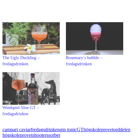
The Ugly Duckling –
Rosemary’s bubble –
fredagsdrinken
fredagsdrinken
Windspiel Sloe GT –
fredagsdrinken
campari caviar
fredagsdrinken
gin tonic
GT
högskoleprovet
orddelen
högskoleprovet
shooters
sorbet