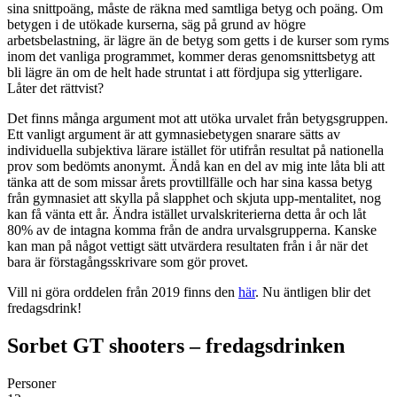
sina snittpoäng, måste de räkna med samtliga betyg och poäng. Om
betygen i de utökade kurserna, säg på grund av högre
arbetsbelastning, är lägre än de betyg som getts i de kurser som ryms
inom det vanliga programmet, kommer deras genomsnittsbetyg att
bli lägre än om de helt hade struntat i att fördjupa sig ytterligare.
Låter det rättvist?
Det finns många argument mot att utöka urvalet från betygsgruppen.
Ett vanligt argument är att gymnasiebetygen snarare sätts av
individuella subjektiva lärare istället för utifrån resultat på nationella
prov som bedömts anonymt. Ändå kan en del av mig inte låta bli att
tänka att de som missar årets provtillfälle och har sina kassa betyg
från gymnasiet att skylla på slapphet och skjuta upp-mentalitet, nog
kan få vänta ett år. Ändra istället urvalskriterierna detta år och låt
80% av de intagna komma från de andra urvalsgrupperna. Kanske
kan man på något vettigt sätt utvärdera resultaten från i år när det
bara är förstagångsskrivare som gör provet.
Vill ni göra orddelen från 2019 finns den
här
. Nu äntligen blir det
fredagsdrink!
Sorbet GT shooters – fredagsdrinken
Personer