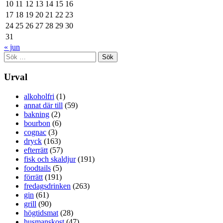
10
11
12
13
14
15
16
17
18
19
20
21
22
23
24
25
26
27
28
29
30
31
« jun
Sök
efter:
Urval
alkoholfri
(1)
annat där till
(59)
bakning
(2)
bourbon
(6)
cognac
(3)
dryck
(163)
efterrätt
(57)
fisk och skaldjur
(191)
foodtails
(5)
förrätt
(191)
fredagsdrinken
(263)
gin
(61)
grill
(90)
högtidsmat
(28)
husmanskost
(47)