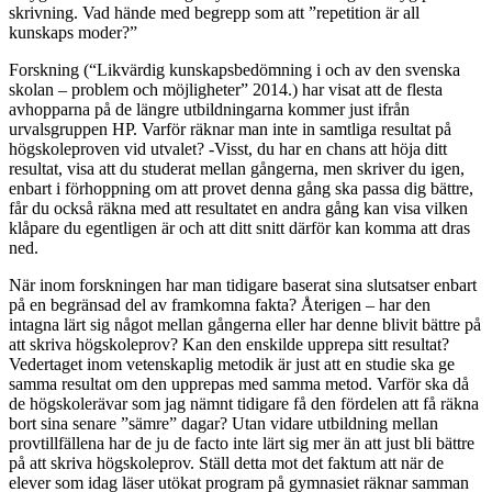
skrivning. Vad hände med begrepp som att ”repetition är all
kunskaps moder?”
Forskning (“Likvärdig kunskapsbedömning i och av den svenska
skolan – problem och möjligheter” 2014.) har visat att de flesta
avhopparna på de längre utbildningarna kommer just ifrån
urvalsgruppen HP. Varför räknar man inte in samtliga resultat på
högskoleproven vid utvalet? -Visst, du har en chans att höja ditt
resultat, visa att du studerat mellan gångerna, men skriver du igen,
enbart i förhoppning om att provet denna gång ska passa dig bättre,
får du också räkna med att resultatet en andra gång kan visa vilken
klåpare du egentligen är och att ditt snitt därför kan komma att dras
ned.
När inom forskningen har man tidigare baserat sina slutsatser enbart
på en begränsad del av framkomna fakta? Återigen – har den
intagna lärt sig något mellan gångerna eller har denne blivit bättre på
att skriva högskoleprov? Kan den enskilde upprepa sitt resultat?
Vedertaget inom vetenskaplig metodik är just att en studie ska ge
samma resultat om den upprepas med samma metod. Varför ska då
de högskolerävar som jag nämnt tidigare få den fördelen att få räkna
bort sina senare ”sämre” dagar? Utan vidare utbildning mellan
provtillfällena har de ju de facto inte lärt sig mer än att just bli bättre
på att skriva högskoleprov. Ställ detta mot det faktum att när de
elever som idag läser utökat program på gymnasiet räknar samman