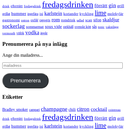
fredagsdrinken
gin
förrätt
grill
efterrätt
drink
fredagsdrink
lime
karlstein
hummer
isi
koriander
molekylär
ingefära
kyckling
grillat
rom
skaldjur
sifon
gastronomi
romdrink
scan
oxfilé
ostron
rapsgris
sallad
sockerlag
sous vide
sås
sommarmat
svenskt kött
stekhäll
tonic
vaktelägg
vodka
vermouth
vitlök
äpple
Prenumerera på nya inlägg
Ange din mailadress...
mailadress
Prenumerera
Etiketter
champagne
citron
cocktail
Bradley smoker
chili
campari
cointreau
fredagsdrinken
gin
förrätt
grill
efterrätt
drink
fredagsdrink
lime
karlstein
hummer
isi
koriander
molekylär
ingefära
kyckling
grillat