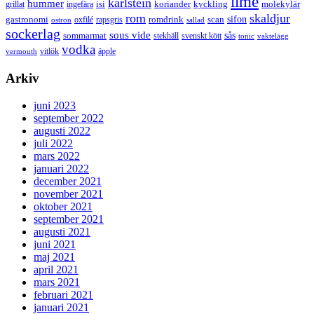
lime
karlstein
hummer
isi
koriander
molekylär
ingefära
kyckling
grillat
rom
skaldjur
sifon
gastronomi
romdrink
scan
oxfilé
ostron
rapsgris
sallad
sockerlag
sous vide
sås
sommarmat
svenskt kött
stekhäll
tonic
vaktelägg
vodka
vermouth
vitlök
äpple
Arkiv
juni 2023
september 2022
augusti 2022
juli 2022
mars 2022
januari 2022
december 2021
november 2021
oktober 2021
september 2021
augusti 2021
juni 2021
maj 2021
april 2021
mars 2021
februari 2021
januari 2021