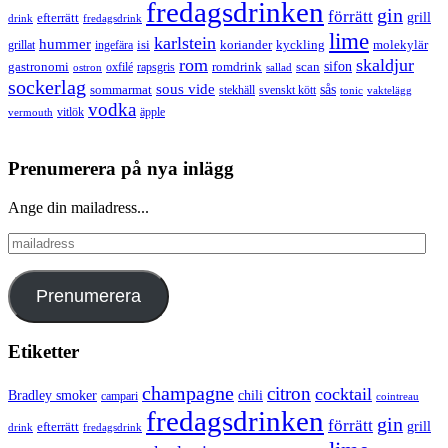
fredagsdrinken
gin
förrätt
grill
efterrätt
drink
fredagsdrink
lime
karlstein
hummer
isi
koriander
molekylär
ingefära
kyckling
grillat
rom
skaldjur
sifon
gastronomi
romdrink
scan
oxfilé
ostron
rapsgris
sallad
sockerlag
sous vide
sås
sommarmat
svenskt kött
stekhäll
tonic
vaktelägg
vodka
vermouth
vitlök
äpple
Prenumerera på nya inlägg
Ange din mailadress...
mailadress
Prenumerera
Etiketter
champagne
citron
cocktail
Bradley smoker
chili
campari
cointreau
fredagsdrinken
gin
förrätt
grill
efterrätt
drink
fredagsdrink