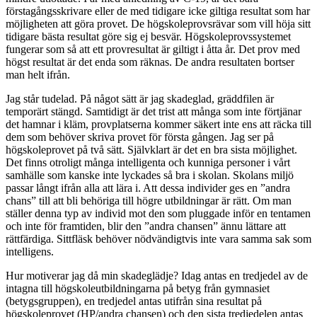
förstagångsskrivare eller de med tidigare icke giltiga resultat som har
möjligheten att göra provet. De högskoleprovsrävar som vill höja sitt
tidigare bästa resultat göre sig ej besvär. Högskoleprovssystemet
fungerar som så att ett provresultat är giltigt i åtta år. Det prov med
högst resultat är det enda som räknas. De andra resultaten bortser
man helt ifrån.
Jag står tudelad. På något sätt är jag skadeglad, gräddfilen är
temporärt stängd. Samtidigt är det trist att många som inte förtjänar
det hamnar i kläm, provplatserna kommer säkert inte ens att räcka till
dem som behöver skriva provet för första gången. Jag ser på
högskoleprovet på två sätt. Självklart är det en bra sista möjlighet.
Det finns otroligt många intelligenta och kunniga personer i vårt
samhälle som kanske inte lyckades så bra i skolan. Skolans miljö
passar långt ifrån alla att lära i. Att dessa individer ges en ”andra
chans” till att bli behöriga till högre utbildningar är rätt. Om man
ställer denna typ av individ mot den som pluggade inför en tentamen
och inte för framtiden, blir den ”andra chansen” ännu lättare att
rättfärdiga. Sittfläsk behöver nödvändigtvis inte vara samma sak som
intelligens.
Hur motiverar jag då min skadeglädje? Idag antas en tredjedel av de
intagna till högskoleutbildningarna på betyg från gymnasiet
(betygsgruppen), en tredjedel antas utifrån sina resultat på
högskoleprovet (HP/andra chansen) och den sista tredjedelen antas