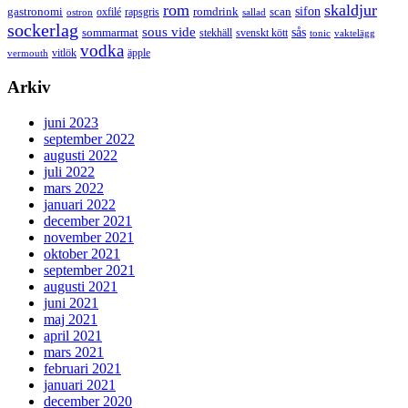
rom
skaldjur
sifon
gastronomi
romdrink
scan
oxfilé
ostron
rapsgris
sallad
sockerlag
sous vide
sås
sommarmat
svenskt kött
stekhäll
tonic
vaktelägg
vodka
vermouth
vitlök
äpple
Arkiv
juni 2023
september 2022
augusti 2022
juli 2022
mars 2022
januari 2022
december 2021
november 2021
oktober 2021
september 2021
augusti 2021
juni 2021
maj 2021
april 2021
mars 2021
februari 2021
januari 2021
december 2020