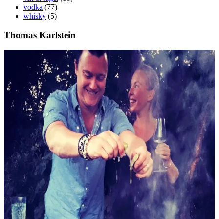
vodka
(77)
whisky
(5)
Thomas Karlstein