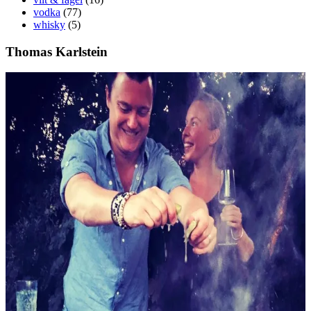
vodka
(77)
whisky
(5)
Thomas Karlstein