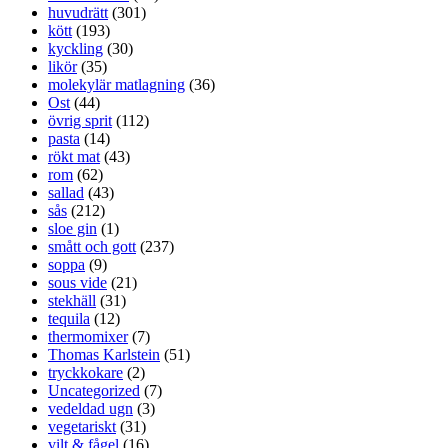
huvudrätt
(301)
kött
(193)
kyckling
(30)
likör
(35)
molekylär matlagning
(36)
Ost
(44)
övrig sprit
(112)
pasta
(14)
rökt mat
(43)
rom
(62)
sallad
(43)
sås
(212)
sloe gin
(1)
smått och gott
(237)
soppa
(9)
sous vide
(21)
stekhäll
(31)
tequila
(12)
thermomixer
(7)
Thomas Karlstein
(51)
tryckkokare
(2)
Uncategorized
(7)
vedeldad ugn
(3)
vegetariskt
(31)
vilt & fågel
(16)