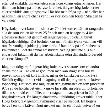
efter det enskilda universitetets eller högskolans egna kriterier. Här
tittar man främst på arbetslivserfarenhet, tidigare högskolemeriter
eller särskilda antagningsprov. Här bör man fråga sig – när, eller har
någonsin, en andra chans varit lika stor som den första? Ska den få
vara det?
Högskoleprovet kom till i slutet av 70-talet som ett sätt att rangordna
alla de som vid en ålder av 25 år och med ett bagage av 4 års
arbetslivserfarenhet genom ett regeringsbeslut plötsligt blivit
högskolebehöriga. Det beslutet kan man förstås tycka vad man vill
om. Personligen jublar jag inte direkt. Utan krav på erfarenhetens
knutenhet till det du ämnar att studera, vet jag just inte alls hur
endast det faktum att du har arbetat skulle göra dig studieförberedd
eller ens lämpad?
Idag mot tidigare, fungerar högskoleprovet snarare som en andra
chans för alla. Tanken är god, men man kan ifrågasätta hur väl
provet, som vid ett kort tillfälle, mäter de kunskaper som krävs?
Särskilt tydligt blir det vid antagningen till de program som kräver
toppbetyg. Det som stör mig, är att den gymnasieelev som prickat in
97% av de högsta betygen, kanske får ställa sin plats till förfogande
till den som vid ett tillfälle, under några timmar, prickat in 2,0 på
högskoleprovet. En längre akademisk utbildning kräver uthållighet.
Höga betyg rakt igenom gymnasiet visar på just det. Ett högsta
betyg i en kurs kräver långt mycket mer än ett högsta betyg på en