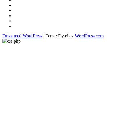
där
stekhäll
till
husmanskost
sous
vide
molekylär
matlagning
pasta
Drivs med WordPress
|
Tema: Dyad av
WordPress.com