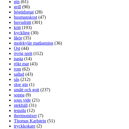
gin
(61)
grill
(90)
högtidsmat
(28)
husmanskost
(47)
huvudrätt
(301)
kött
(193)
kyckling
(30)
likör
(35)
molekylär matlagning
(36)
Ost
(44)
övrig sprit
(112)
pasta
(14)
rökt mat
(43)
rom
(62)
sallad
(43)
sås
(212)
sloe gin
(1)
smått och gott
(237)
soppa
(9)
sous vide
(21)
stekhäll
(31)
tequila
(12)
thermomixer
(7)
Thomas Karlstein
(51)
tryckkokare
(2)