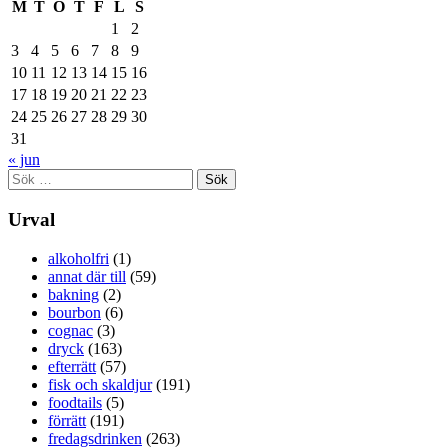
M
T
O
T
F
L
S
1
2
3
4
5
6
7
8
9
10
11
12
13
14
15
16
17
18
19
20
21
22
23
24
25
26
27
28
29
30
31
« jun
Sök
efter:
Urval
alkoholfri
(1)
annat där till
(59)
bakning
(2)
bourbon
(6)
cognac
(3)
dryck
(163)
efterrätt
(57)
fisk och skaldjur
(191)
foodtails
(5)
förrätt
(191)
fredagsdrinken
(263)