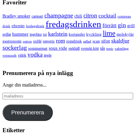
Favoriter
champagne
citron
cocktail
Bradley smoker
chili
campari
cointreau
fredagsdrinken
gin
förrätt
grill
efterrätt
drink
fredagsdrink
lime
karlstein
hummer
isi
koriander
molekylär
ingefära
kyckling
grillat
rom
skaldjur
sifon
gastronomi
romdrink
scan
oxfilé
ostron
rapsgris
sallad
sockerlag
sous vide
sås
sommarmat
svenskt kött
stekhäll
tonic
vaktelägg
vodka
vermouth
vitlök
äpple
Prenumerera på nya inlägg
Ange din mailadress...
mailadress
Prenumerera
Etiketter