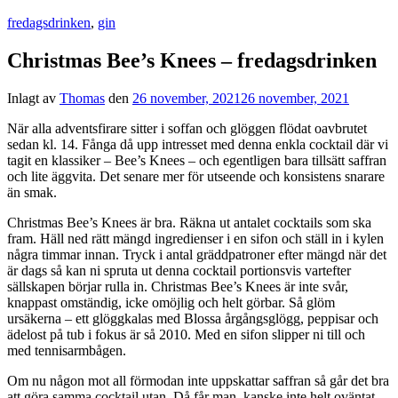
fredagsdrinken
,
gin
Christmas Bee’s Knees – fredagsdrinken
Inlagt av
Thomas
den
26 november, 2021
26 november, 2021
När alla adventsfirare sitter i soffan och glöggen flödat oavbrutet
sedan kl. 14. Fånga då upp intresset med denna enkla cocktail där vi
tagit en klassiker – Bee’s Knees – och egentligen bara tillsätt saffran
och lite äggvita. Det senare mer för utseende och konsistens snarare
än smak.
Christmas Bee’s Knees är bra. Räkna ut antalet cocktails som ska
fram. Häll ned rätt mängd ingredienser i en sifon och ställ in i kylen
några timmar innan. Tryck i antal gräddpatroner efter mängd när det
är dags så kan ni spruta ut denna cocktail portionsvis vartefter
sällskapen börjar rulla in. Christmas Bee’s Knees är inte svår,
knappast omständig, icke omöjlig och helt görbar. Så glöm
ursäkerna – ett glöggkalas med Blossa årgångsglögg, peppisar och
ädelost på tub i fokus är så 2010. Med en sifon slipper ni till och
med tennisarmbågen.
Om nu någon mot all förmodan inte uppskattar saffran så går det bra
att göra samma cocktail utan. Då får man, kanske inte helt oväntat,