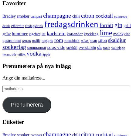
Favoriter
champagne
citron
cocktail
Bradley smoker
chili
campari
cointreau
fredagsdrinken
gin
förrätt
grill
efterrätt
drink
fredagsdrink
lime
karlstein
hummer
isi
koriander
molekylär
ingefära
kyckling
grillat
rom
skaldjur
sifon
gastronomi
romdrink
scan
oxfilé
ostron
rapsgris
sallad
sockerlag
sous vide
sås
sommarmat
svenskt kött
stekhäll
tonic
vaktelägg
vodka
vermouth
vitlök
äpple
Prenumerera på nya inlägg
Ange din mailadress...
mailadress
Prenumerera
Etiketter
champagne
citron
cocktail
Bradley smoker
chili
campari
cointreau