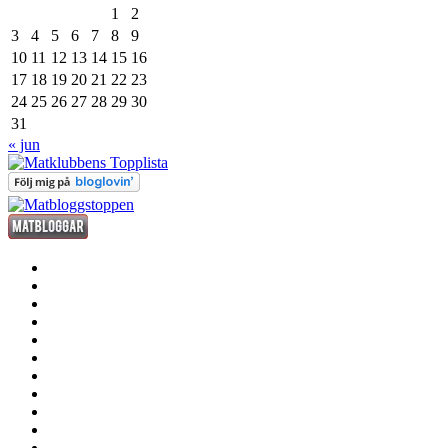
1
2
3
4
5
6
7
8
9
10
11
12
13
14
15
16
17
18
19
20
21
22
23
24
25
26
27
28
29
30
31
« jun
förrätt
huvudrätt
efterrätt
fredagsdrinken
kött
fisk
och
smått
skaldjur
och
sås
gott
dryck
grill
annat