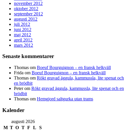
november 2012
oktober 2012
september 2012
augusti 2012
juli 2012
juni 2012
maj 2012
april 2012
mars 2012
Senaste kommentarer
Thomas
om
Boeuf Bourguignon – en fransk helkväll
Frida
om
Boeuf Bourguignon – en fransk helkväll
Thomas
om
Rökt gravad äggula, kammussla, lite spenat och
en brödbit
Peter
om
Rökt gravad äggula, kammussla, lite spenat och en
brödbit
Thomas
om
Hemgjord saltgurka utan trams
Kalender
augusti 2026
M
T
O
T
F
L
S