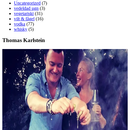
Uncategorized
(7)
vedeldad ugn
(3)
vegetariskt
(31)
vilt & fågel
(16)
vodka
(77)
whisky
(5)
Thomas Karlstein