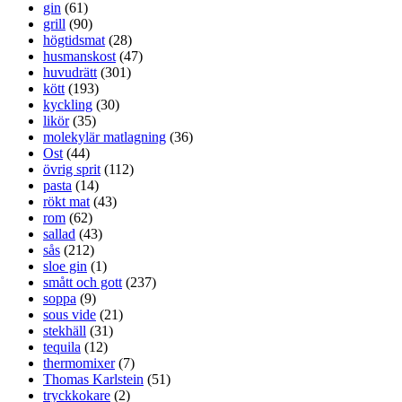
gin
(61)
grill
(90)
högtidsmat
(28)
husmanskost
(47)
huvudrätt
(301)
kött
(193)
kyckling
(30)
likör
(35)
molekylär matlagning
(36)
Ost
(44)
övrig sprit
(112)
pasta
(14)
rökt mat
(43)
rom
(62)
sallad
(43)
sås
(212)
sloe gin
(1)
smått och gott
(237)
soppa
(9)
sous vide
(21)
stekhäll
(31)
tequila
(12)
thermomixer
(7)
Thomas Karlstein
(51)
tryckkokare
(2)