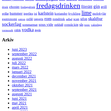
fredagsdrinken
gin
förrätt
grill
efterrätt
drink
fredagsdrink
lime
karlstein
hummer
isi
koriander
molekylär
ingefära
kyckling
grillat
rom
skaldjur
sifon
gastronomi
romdrink
scan
oxfilé
ostron
rapsgris
sallad
sockerlag
sous vide
sås
sommarmat
svenskt kött
stekhäll
tonic
vaktelägg
vodka
vermouth
vitlök
äpple
Arkiv
juni 2023
september 2022
augusti 2022
juli 2022
mars 2022
januari 2022
december 2021
november 2021
oktober 2021
september 2021
augusti 2021
juni 2021
maj 2021
april 2021