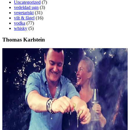
Uncategorized
(7)
vedeldad ugn
(3)
vegetariskt
(31)
vilt & fågel
(16)
vodka
(77)
whisky
(5)
Thomas Karlstein