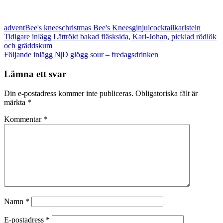
advent
Bee's knees
christmas Bee's Knees
gin
julcocktail
karlstein
Inläggsnavigering
Tidigare inlägg
Lättrökt bakad fläsksida, Karl-Johan, picklad rödlök
och gräddskum
Följande inlägg
N|D glögg sour – fredagsdrinken
Lämna ett svar
Din e-postadress kommer inte publiceras.
Obligatoriska fält är
märkta
*
Kommentar
*
Namn
*
E-postadress
*