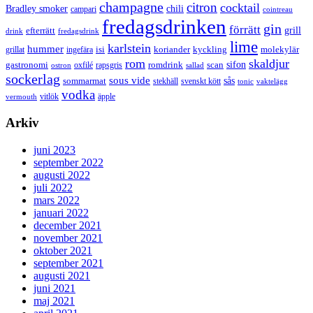
champagne
citron
cocktail
Bradley smoker
chili
campari
cointreau
fredagsdrinken
gin
förrätt
grill
efterrätt
drink
fredagsdrink
lime
karlstein
hummer
isi
koriander
molekylär
ingefära
kyckling
grillat
rom
skaldjur
sifon
gastronomi
romdrink
scan
oxfilé
ostron
rapsgris
sallad
sockerlag
sous vide
sås
sommarmat
svenskt kött
stekhäll
tonic
vaktelägg
vodka
vermouth
vitlök
äpple
Arkiv
juni 2023
september 2022
augusti 2022
juli 2022
mars 2022
januari 2022
december 2021
november 2021
oktober 2021
september 2021
augusti 2021
juni 2021
maj 2021