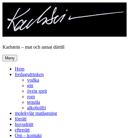
Hoppa
till
innehåll
Karlstein – mat och annat därtill
Meny
Hem
fredagsdrinken
vodka
gin
övrig sprit
rom
tequila
alkoholfri
molekylär matlagning
förrätt
huvudrätt
efterrätt
Om – kontakt