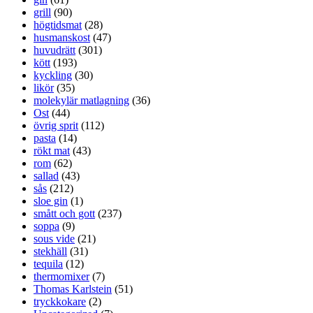
grill
(90)
högtidsmat
(28)
husmanskost
(47)
huvudrätt
(301)
kött
(193)
kyckling
(30)
likör
(35)
molekylär matlagning
(36)
Ost
(44)
övrig sprit
(112)
pasta
(14)
rökt mat
(43)
rom
(62)
sallad
(43)
sås
(212)
sloe gin
(1)
smått och gott
(237)
soppa
(9)
sous vide
(21)
stekhäll
(31)
tequila
(12)
thermomixer
(7)
Thomas Karlstein
(51)
tryckkokare
(2)