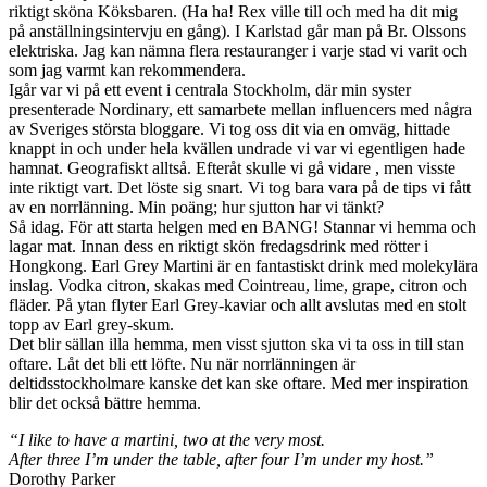
riktigt sköna Köksbaren. (Ha ha! Rex ville till och med ha dit mig
på anställningsintervju en gång). I Karlstad går man på Br. Olssons
elektriska. Jag kan nämna flera restauranger i varje stad vi varit och
som jag varmt kan rekommendera.
Igår var vi på ett event i centrala Stockholm, där min syster
presenterade Nordinary, ett samarbete mellan influencers med några
av Sveriges största bloggare. Vi tog oss dit via en omväg, hittade
knappt in och under hela kvällen undrade vi var vi egentligen hade
hamnat. Geografiskt alltså. Efteråt skulle vi gå vidare , men visste
inte riktigt vart. Det löste sig snart. Vi tog bara vara på de tips vi fått
av en norrlänning. Min poäng; hur sjutton har vi tänkt?
Så idag. För att starta helgen med en BANG! Stannar vi hemma och
lagar mat. Innan dess en riktigt skön fredagsdrink med rötter i
Hongkong. Earl Grey Martini är en fantastiskt drink med molekylära
inslag. Vodka citron, skakas med Cointreau, lime, grape, citron och
fläder. På ytan flyter Earl Grey-kaviar och allt avslutas med en stolt
topp av Earl grey-skum.
Det blir sällan illa hemma, men visst sjutton ska vi ta oss in till stan
oftare. Låt det bli ett löfte. Nu när norrlänningen är
deltidsstockholmare kanske det kan ske oftare. Med mer inspiration
blir det också bättre hemma.
“I like to have a martini, two at the very most.
After three I’m under the table, after four I’m under my host.”
Dorothy Parker