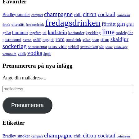
Favoriter
champagne
citron
cocktail
Bradley smoker
chili
campari
cointreau
fredagsdrinken
gin
förrätt
grill
efterrätt
drink
fredagsdrink
lime
karlstein
hummer
isi
koriander
molekylär
ingefära
kyckling
grillat
rom
skaldjur
sifon
gastronomi
romdrink
scan
oxfilé
ostron
rapsgris
sallad
sockerlag
sous vide
sås
sommarmat
svenskt kött
stekhäll
tonic
vaktelägg
vodka
vermouth
vitlök
äpple
Prenumerera på nya inlägg
Ange din mailadress...
mailadress
Prenumerera
Etiketter
champagne
citron
cocktail
Bradley smoker
chili
campari
cointreau