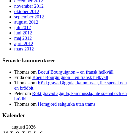
december 2012
november 2012
oktober 2012
september 2012
augusti 2012
juli 2012
juni 2012
maj 2012
april 2012
mars 2012
Senaste kommentarer
Thomas
om
Boeuf Bourguignon – en fransk helkväll
Frida
om
Boeuf Bourguignon – en fransk helkväll
Thomas
om
Rökt gravad äggula, kammussla, lite spenat och
en brödbit
Peter
om
Rökt gravad äggula, kammussla, lite spenat och en
brödbit
Thomas
om
Hemgjord saltgurka utan trams
Kalender
augusti 2026