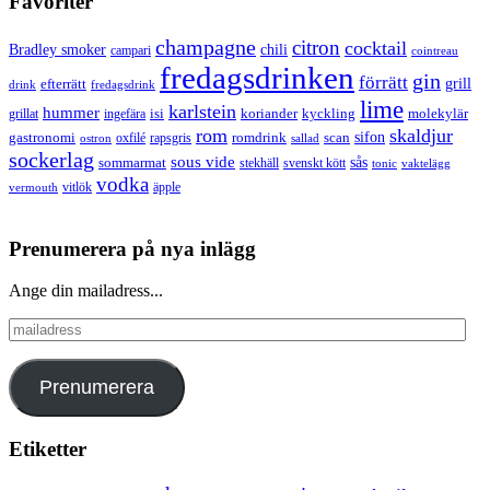
Favoriter
champagne
citron
cocktail
Bradley smoker
chili
campari
cointreau
fredagsdrinken
gin
förrätt
grill
efterrätt
drink
fredagsdrink
lime
karlstein
hummer
isi
koriander
molekylär
ingefära
kyckling
grillat
rom
skaldjur
sifon
gastronomi
romdrink
scan
oxfilé
ostron
rapsgris
sallad
sockerlag
sous vide
sås
sommarmat
svenskt kött
stekhäll
tonic
vaktelägg
vodka
vermouth
vitlök
äpple
Prenumerera på nya inlägg
Ange din mailadress...
mailadress
Prenumerera
Etiketter