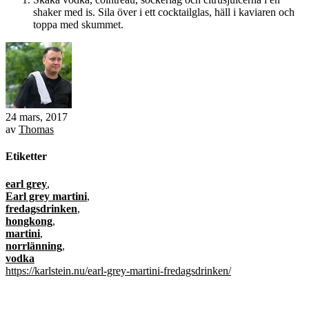
shaker med is. Sila över i ett cocktailglas, häll i kaviaren och
toppa med skummet.
24 mars, 2017
av
Thomas
Etiketter
earl grey
,
Earl grey martini
,
fredagsdrinken
,
hongkong
,
martini
,
norrlänning
,
vodka
https://karlstein.nu/earl-grey-martini-fredagsdrinken/