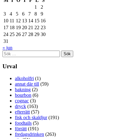
M
T
O
T
F
L
S
1
2
3
4
5
6
7
8
9
10
11
12
13
14
15
16
17
18
19
20
21
22
23
24
25
26
27
28
29
30
31
« jun
Sök
efter:
Urval
alkoholfri
(1)
annat där till
(59)
bakning
(2)
bourbon
(6)
cognac
(3)
dryck
(163)
efterrätt
(57)
fisk och skaldjur
(191)
foodtails
(5)
förrätt
(191)
fredagsdrinken
(263)