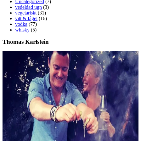
Uncategorized
(7)
vedeldad ugn
(3)
vegetariskt
(31)
vilt & fågel
(16)
vodka
(77)
whisky
(5)
Thomas Karlstein