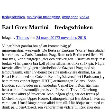
fredagsdrinken
,
molekylär matlagning
,
övrig sprit
,
vodka
Earl Grey Martini – fredagsdrinken
Inlagt av
Thomas
den
24 mars, 2017
3 november, 2018
Vi har blivit ganska bra på att komma iväg på
minisemestrar; weekends. De flesta av Europas ”större” turiststäder
har verkats av. Paris, London, Prag, Rom och Berlin med flera. Vi
drar iväg, kör turistgrejen, äter och dricker gott. I slutet av varje resa
brukar vi ha ganska bra koll på hur städernas olika stråk går. Några
favoritställen är nyligen stjärnbelönade Sazasu i Prag med sin
tempurasushi, eller TV-tornet för sina molekylära drinkar, La Tia
Rica i Berlin med sin Cote de Beouf, gåsleverstället i Paris som jag
bara minns var det ligger, HBTQ-restaurangen Balans i Soho
London, som bjuder på en underbar Camel toe. I Rom äter man
helst ostron i bistromiljö precis vid Piazza di Trevi. I Göteborg
hamnar vi alltid på favoriten Toso, någon gång har det lyxats på
Michelinkrogen Upper House. Latinogrejen på Barabicu är svår att
vara utan. Umeå längtar man alltid hem till. Här börjar man med en
drink på Open/Closed, sen vandrar man vidare till Rex eller den