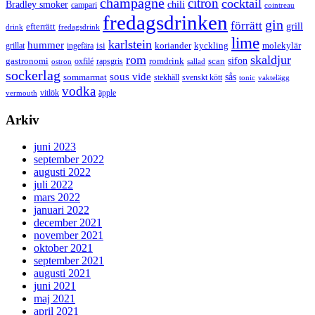
champagne
citron
cocktail
Bradley smoker
chili
campari
cointreau
fredagsdrinken
gin
förrätt
grill
efterrätt
drink
fredagsdrink
lime
karlstein
hummer
isi
koriander
molekylär
ingefära
kyckling
grillat
rom
skaldjur
sifon
gastronomi
romdrink
scan
oxfilé
ostron
rapsgris
sallad
sockerlag
sous vide
sås
sommarmat
svenskt kött
stekhäll
tonic
vaktelägg
vodka
vermouth
vitlök
äpple
Arkiv
juni 2023
september 2022
augusti 2022
juli 2022
mars 2022
januari 2022
december 2021
november 2021
oktober 2021
september 2021
augusti 2021
juni 2021
maj 2021
april 2021