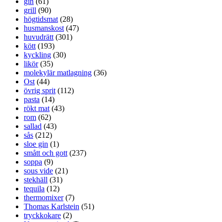
gin
(61)
grill
(90)
högtidsmat
(28)
husmanskost
(47)
huvudrätt
(301)
kött
(193)
kyckling
(30)
likör
(35)
molekylär matlagning
(36)
Ost
(44)
övrig sprit
(112)
pasta
(14)
rökt mat
(43)
rom
(62)
sallad
(43)
sås
(212)
sloe gin
(1)
smått och gott
(237)
soppa
(9)
sous vide
(21)
stekhäll
(31)
tequila
(12)
thermomixer
(7)
Thomas Karlstein
(51)
tryckkokare
(2)