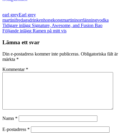
earl grey
Earl grey
martini
fredagsdrinken
hongkong
martini
norrlänning
vodka
Inläggsnavigering
Tidigare inlägg
Signature, Awesome, and Fusion Bao
Följande inlägg
Ramen på mitt vis
Lämna ett svar
Din e-postadress kommer inte publiceras.
Obligatoriska fält är
märkta
*
Kommentar
*
Namn
*
E-postadress
*