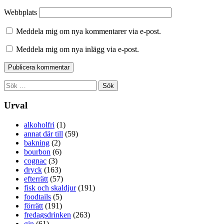
Webbplats
Meddela mig om nya kommentarer via e-post.
Meddela mig om nya inlägg via e-post.
Sök
efter:
Urval
alkoholfri
(1)
annat där till
(59)
bakning
(2)
bourbon
(6)
cognac
(3)
dryck
(163)
efterrätt
(57)
fisk och skaldjur
(191)
foodtails
(5)
förrätt
(191)
fredagsdrinken
(263)
gin
(61)