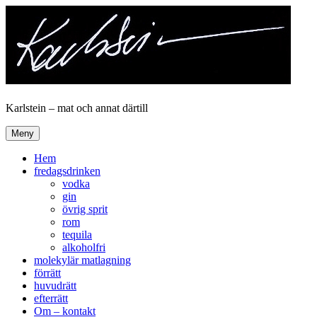
Hoppa
till
innehåll
Karlstein – mat och annat därtill
Meny
Hem
fredagsdrinken
vodka
gin
övrig sprit
rom
tequila
alkoholfri
molekylär matlagning
förrätt
huvudrätt
efterrätt
Om – kontakt