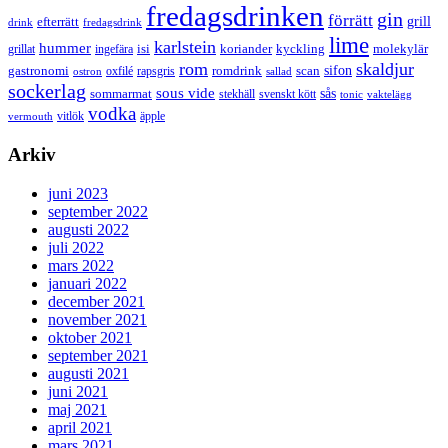
fredagsdrinken
gin
förrätt
grill
efterrätt
drink
fredagsdrink
lime
karlstein
hummer
isi
koriander
molekylär
ingefära
kyckling
grillat
rom
skaldjur
sifon
gastronomi
romdrink
scan
oxfilé
ostron
rapsgris
sallad
sockerlag
sous vide
sås
sommarmat
svenskt kött
stekhäll
tonic
vaktelägg
vodka
vermouth
vitlök
äpple
Arkiv
juni 2023
september 2022
augusti 2022
juli 2022
mars 2022
januari 2022
december 2021
november 2021
oktober 2021
september 2021
augusti 2021
juni 2021
maj 2021
april 2021
mars 2021