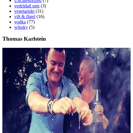
Uncategorized
(7)
vedeldad ugn
(3)
vegetariskt
(31)
vilt & fågel
(16)
vodka
(77)
whisky
(5)
Thomas Karlstein