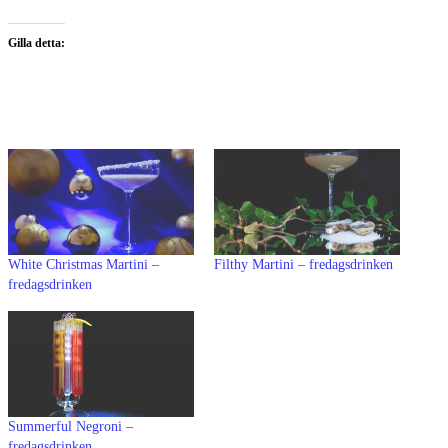
Gilla detta:
White Christmas Martini –
Filthy Martini – fredagsdrinken
fredagsdrinken
Summerful Negroni –
fredagsdrinken