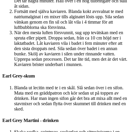
Det tar några minuter. Häll över i en hög tillbringare och ställ
åt sidan.
Fortsätt med själva kaviaren. Blanda kokt avsvalnat te med
natriumalginat i en mixer tills alginatet lösts upp. Sila sedan
vätskan genom en fin sil och låt vila i 4 timmar för att
luftbubblorna ska försvinna.
När den mesta luften försvunnit, sug upp tevätskan med en
spruta eller pipett. Droppa sedan, från ca 10 cm höjd ner i
laktatbadet. Låt kaviaren vila i badet i fem minuter efter att
den sista droppats ned. Sila sedan över badet i en annan
bunke. Skölj av kaviaren i silen under rinnande vatten.
Upprepa sedan processen. Det tar lite tid, men det är det värt.
Kaviaren brister underbart i munnen.
Earl Grey-skum
Blanda ut lecitin med te i en skål. Slå sedan över i en sifon.
Mata med en gräddpatron och kör sedan ut på toppen av
drinken. Har man ingen sifon går det bra att mixa allt med en
stavmixer och sedan flytta över skummet till drinken med en
sked.
Earl Grey Martini - drinken
Skaka vodka, cointreau, sockerlag och citrusjuicerna i en