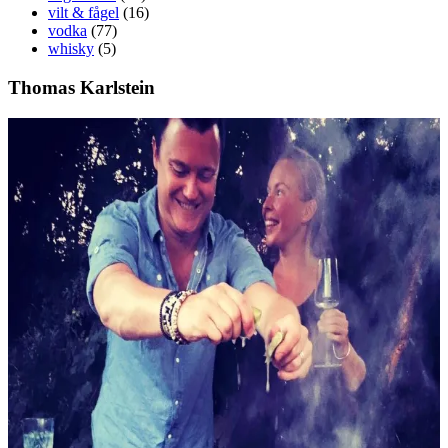
vilt & fågel
(16)
vodka
(77)
whisky
(5)
Thomas Karlstein