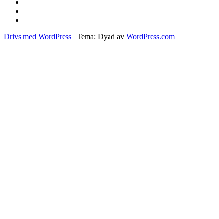
sous
vide
molekylär
matlagning
pasta
Drivs med WordPress
|
Tema: Dyad av
WordPress.com