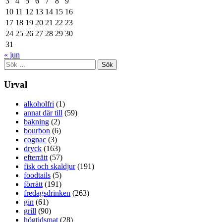
3
4
5
6
7
8
9
10
11
12
13
14
15
16
17
18
19
20
21
22
23
24
25
26
27
28
29
30
31
« jun
Sök
efter:
Urval
alkoholfri
(1)
annat där till
(59)
bakning
(2)
bourbon
(6)
cognac
(3)
dryck
(163)
efterrätt
(57)
fisk och skaldjur
(191)
foodtails
(5)
förrätt
(191)
fredagsdrinken
(263)
gin
(61)
grill
(90)
högtidsmat
(28)