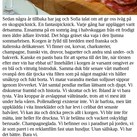
Sedan några år tillbaka har jag och Sofia talat om att ge oss iväg på
en skogspicknick. En fantasipicknick. Varje gång har upplägget varit
detsamma. Ensamma på en somrig äng i halvskuggan från ett frodigt
men äldre ädlare lövträd. Det höga gräset ska vaja i den ljumna
sommarbrisen. Korgen är fylld till bredden med franska och
italienska delikatesser. Vi finner ost, korvar, charkuterier,
champagne, franskt vin, druvor, baguetter och andra små under- och
bakverk. Kanske en pastis bara för att spetsa till det lite, när törsten
efter mer vin har ebbat ut? Innehållet i korgen är varsamt omgivet av
en blå och vitrutig bistroduk. Samma duk blir senare vårt matbord
ovanpå den där tjocka vita filten som på något magiskt vis håller
småkryp och fukt borta. Vi matar varandra medan solljuset sipprar
igenom lövverket. Vårt samtal pendlar mellan lättsamt och djupt. Vi
diskuterar framtid och historia. Vi skrattar och ler. Ibland är vi bara
tysta. Våra kroppar är avslappnat vältränade, trots att vi mest ätit
under hela våren. Pollenallergi existerar inte. Vi är barfota, men lätt
uppklädda i vita linnekläder och har levt i celibat det senaste
halvåret. Vi kan äta och dricka precis allt i korgen. Vi blir inte för
mätta, inte heller för druckna. Vi är belåtna och vackert oskyldigt
berusade. Champagneglada. Vi befinner oss i paradiset på jorden, vi
är som paret i en reklamfilm fast utan husdjur. Utan sällskap. Vi har
det bättre. Bara vi.