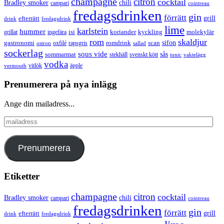
champagne
citron
cocktail
Bradley smoker
chili
campari
cointreau
fredagsdrinken
gin
förrätt
grill
efterrätt
drink
fredagsdrink
lime
karlstein
hummer
isi
koriander
molekylär
ingefära
kyckling
grillat
rom
skaldjur
sifon
gastronomi
romdrink
scan
oxfilé
ostron
rapsgris
sallad
sockerlag
sous vide
sås
sommarmat
svenskt kött
stekhäll
tonic
vaktelägg
vodka
vermouth
vitlök
äpple
Prenumerera på nya inlägg
Ange din mailadress...
mailadress
Prenumerera
Etiketter
champagne
citron
cocktail
Bradley smoker
chili
campari
cointreau
fredagsdrinken
gin
förrätt
grill
efterrätt
drink
fredagsdrink