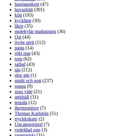
husmanskost
(47)
huvudrätt
(301)
kött
(193)
kyckling
(30)
likör
(35)
molekylär matlagning
(36)
Ost
(44)
övrig sprit
(112)
pasta
(14)
rökt mat
(43)
rom
(62)
sallad
(43)
sås
(212)
sloe gin
(1)
smått och gott
(237)
soppa
(9)
sous vide
(21)
stekhäll
(31)
tequila
(12)
thermomixer
(7)
Thomas Karlstein
(51)
tryckkokare
(2)
Uncategorized
(7)
vedeldad ugn
(3)
vegetariskt
(31)