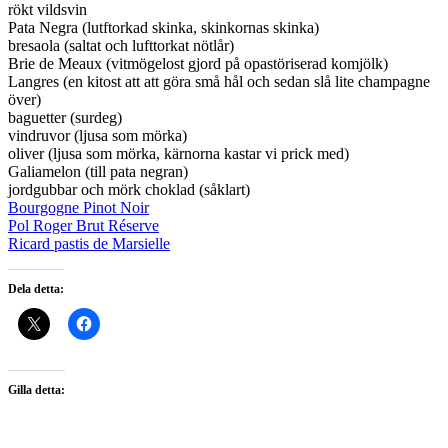
rökt vildsvin
Pata Negra (lutftorkad skinka, skinkornas skinka)
bresaola (saltat och lufttorkat nötlår)
Brie de Meaux (vitmögelost gjord på opastöriserad komjölk
)
Langres (en kitost att att göra små hål och sedan slå lite champagne
över)
baguetter (surdeg)
vindruvor (ljusa som mörka)
oliver (ljusa som mörka, kärnorna kastar vi prick med)
Galiamelon (till pata negran)
jordgubbar och mörk choklad (såklart)
Bourgogne Pinot Noir
Pol Roger Brut Réserve
Ricard pastis de Marsielle
Dela detta:
Gilla detta: