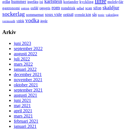
lime
karlstein
hummer
isi
koriander
molekylär
ingefära
kyckling
grillat
rom
skaldjur
sifon
gastronomi
romdrink
scan
oxfilé
ostron
rapsgris
sallad
sockerlag
sous vide
sås
sommarmat
svenskt kött
stekhäll
tonic
vaktelägg
vodka
vermouth
vitlök
äpple
Arkiv
juni 2023
september 2022
augusti 2022
juli 2022
mars 2022
januari 2022
december 2021
november 2021
oktober 2021
september 2021
augusti 2021
juni 2021
maj 2021
april 2021
mars 2021
februari 2021
januari 2021