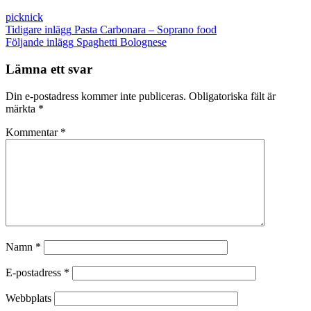
picknick
Inläggsnavigering
Tidigare inlägg
Pasta Carbonara – Soprano food
Följande inlägg
Spaghetti Bolognese
Lämna ett svar
Din e-postadress kommer inte publiceras.
Obligatoriska fält är
märkta
*
Kommentar
*
Namn
*
E-postadress
*
Webbplats