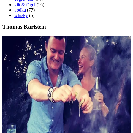
vilt & fågel
(16)
vodka
(77)
whisky
(5)
Thomas Karlstein