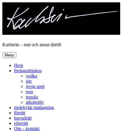
Hoppa
till
innehåll
Karlstein – mat och annat därtill
Meny
Hem
fredagsdrinken
vodka
gin
övrig sprit
rom
tequila
alkoholfri
molekylär matlagning
förrätt
huvudrätt
efterrätt
Om – kontakt