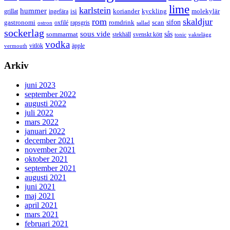
lime
karlstein
hummer
isi
koriander
molekylär
ingefära
kyckling
grillat
rom
skaldjur
sifon
gastronomi
romdrink
scan
oxfilé
ostron
rapsgris
sallad
sockerlag
sous vide
sås
sommarmat
svenskt kött
stekhäll
tonic
vaktelägg
vodka
vermouth
vitlök
äpple
Arkiv
juni 2023
september 2022
augusti 2022
juli 2022
mars 2022
januari 2022
december 2021
november 2021
oktober 2021
september 2021
augusti 2021
juni 2021
maj 2021
april 2021
mars 2021
februari 2021