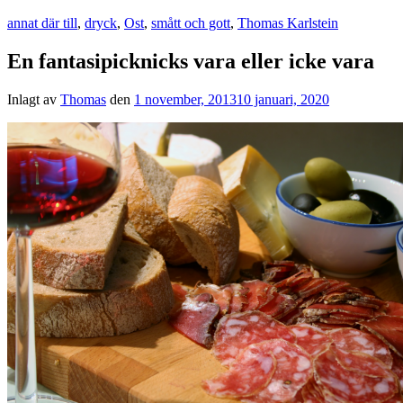
annat där till
,
dryck
,
Ost
,
smått och gott
,
Thomas Karlstein
En fantasipicknicks vara eller icke vara
Inlagt av
Thomas
den
1 november, 2013
10 januari, 2020