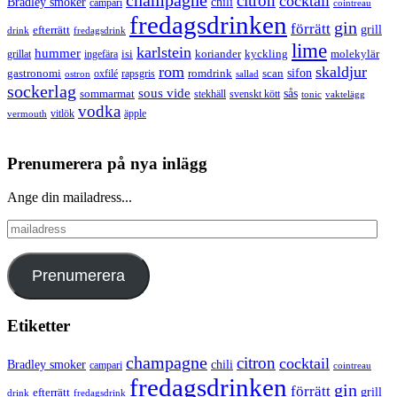
champagne
citron
cocktail
Bradley smoker
chili
campari
cointreau
fredagsdrinken
gin
förrätt
grill
efterrätt
drink
fredagsdrink
lime
karlstein
hummer
isi
koriander
molekylär
ingefära
kyckling
grillat
rom
skaldjur
sifon
gastronomi
romdrink
scan
oxfilé
ostron
rapsgris
sallad
sockerlag
sous vide
sås
sommarmat
svenskt kött
stekhäll
tonic
vaktelägg
vodka
vermouth
vitlök
äpple
Prenumerera på nya inlägg
Ange din mailadress...
mailadress
Prenumerera
Etiketter
champagne
citron
cocktail
Bradley smoker
chili
campari
cointreau
fredagsdrinken
gin
förrätt
grill
efterrätt
drink
fredagsdrink