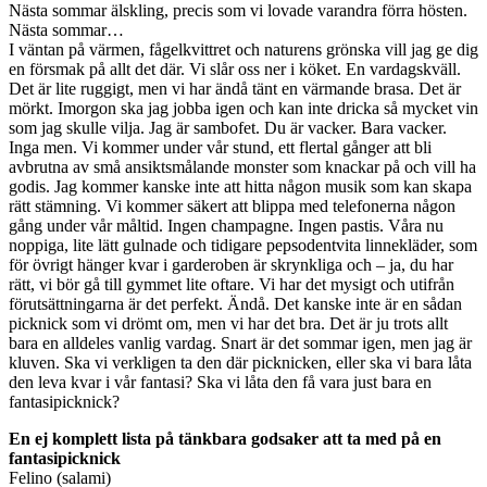
Nästa sommar älskling, precis som vi lovade varandra förra hösten.
Nästa sommar…
I väntan på värmen, fågelkvittret och naturens grönska vill jag ge dig
en försmak på allt det där. Vi slår oss ner i köket. En vardagskväll.
Det är lite ruggigt, men vi har ändå tänt en värmande brasa. Det är
mörkt. Imorgon ska jag jobba igen och kan inte dricka så mycket vin
som jag skulle vilja. Jag är sambofet. Du är vacker. Bara vacker.
Inga men. Vi kommer under vår stund, ett flertal gånger att bli
avbrutna av små ansiktsmålande monster som knackar på och vill ha
godis. Jag kommer kanske inte att hitta någon musik som kan skapa
rätt stämning. Vi kommer säkert att blippa med telefonerna någon
gång under vår måltid. Ingen champagne. Ingen pastis. Våra nu
noppiga, lite lätt gulnade och tidigare pepsodentvita linnekläder, som
för övrigt hänger kvar i garderoben är skrynkliga och – ja, du har
rätt, vi bör gå till gymmet lite oftare. Vi har det mysigt och utifrån
förutsättningarna är det perfekt. Ändå. Det kanske inte är en sådan
picknick som vi drömt om, men vi har det bra. Det är ju trots allt
bara en alldeles vanlig vardag. Snart är det sommar igen, men jag är
kluven. Ska vi verkligen ta den där picknicken, eller ska vi bara låta
den leva kvar i vår fantasi? Ska vi låta den få vara just bara en
fantasipicknick?
En ej komplett lista på tänkbara godsaker att ta med på en
fantasipicknick
Felino (salami)