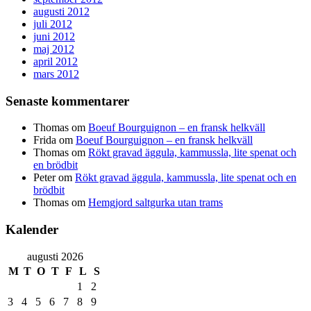
augusti 2012
juli 2012
juni 2012
maj 2012
april 2012
mars 2012
Senaste kommentarer
Thomas
om
Boeuf Bourguignon – en fransk helkväll
Frida
om
Boeuf Bourguignon – en fransk helkväll
Thomas
om
Rökt gravad äggula, kammussla, lite spenat och
en brödbit
Peter
om
Rökt gravad äggula, kammussla, lite spenat och en
brödbit
Thomas
om
Hemgjord saltgurka utan trams
Kalender
augusti 2026
M
T
O
T
F
L
S
1
2
3
4
5
6
7
8
9