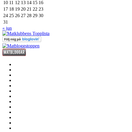
10
11
12
13
14
15
16
17
18
19
20
21
22
23
24
25
26
27
28
29
30
31
« jun
förrätt
huvudrätt
efterrätt
fredagsdrinken
kött
fisk
och
smått
skaldjur
och
sås
gott
dryck
grill
annat
där
stekhäll
till
husmanskost