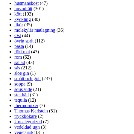
husmanskost
(47)
huvudrätt
(301)
kött
(193)
kyckling
(30)
likör
(35)
molekylär matlagning
(36)
Ost
(44)
övrig sprit
(112)
pasta
(14)
rökt mat
(43)
rom
(62)
sallad
(43)
sås
(212)
sloe gin
(1)
smått och gott
(237)
soppa
(9)
sous vide
(21)
stekhäll
(31)
tequila
(12)
thermomixer
(7)
Thomas Karlstein
(51)
tryckkokare
(2)
Uncategorized
(7)
vedeldad ugn
(3)
vegetariskt
(31)