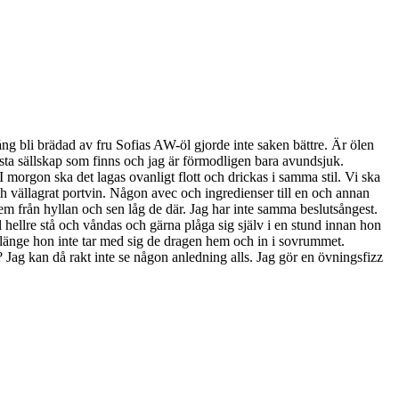
gång bli brädad av fru Sofias AW-öl gjorde inte saken bättre. Är ölen
sta sällskap som finns och jag är förmodligen bara avundsjuk.
I morgon ska det lagas ovanligt flott och drickas i samma stil. Vi ska
och vällagrat portvin. Någon avec och ingredienser till en och annan
em från hyllan och sen låg de där. Jag har inte samma beslutsångest.
ll hellre stå och våndas och gärna plåga sig själv i en stund innan hon
så länge hon inte tar med sig de dragen hem och in i sovrummet.
? Jag kan då rakt inte se någon anledning alls. Jag gör en övningsfizz