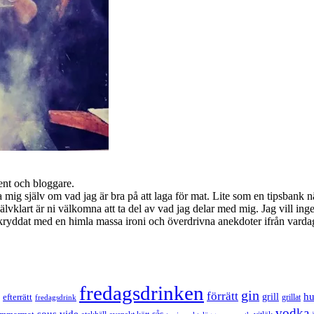
ent och bloggare.
na mig själv om vad jag är bra på att laga för mat. Lite som en tipsbank 
jälvklart är ni välkomna att ta del av vad jag delar med mig. Jag vill ing
llt kryddat med en himla massa ironi och överdrivna anekdoter ifrån varda
fredagsdrinken
gin
förrätt
h
grill
efterrätt
fredagsdrink
grillat
vodka