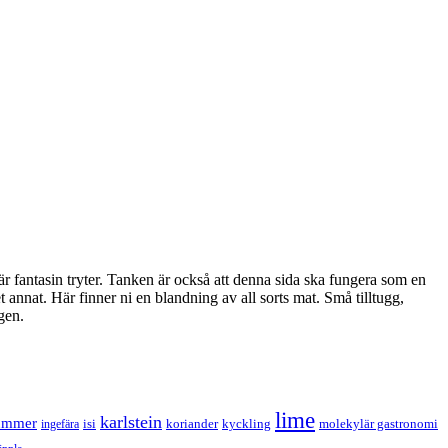
när fantasin tryter. Tanken är också att denna sida ska fungera som en
et annat. Här finner ni en blandning av all sorts mat. Små tilltugg,
gen.
lime
karlstein
ummer
isi
koriander
molekylär gastronomi
ingefära
kyckling