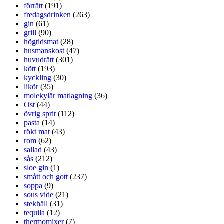
förrätt
(191)
fredagsdrinken
(263)
gin
(61)
grill
(90)
högtidsmat
(28)
husmanskost
(47)
huvudrätt
(301)
kött
(193)
kyckling
(30)
likör
(35)
molekylär matlagning
(36)
Ost
(44)
övrig sprit
(112)
pasta
(14)
rökt mat
(43)
rom
(62)
sallad
(43)
sås
(212)
sloe gin
(1)
smått och gott
(237)
soppa
(9)
sous vide
(21)
stekhäll
(31)
tequila
(12)
thermomixer
(7)