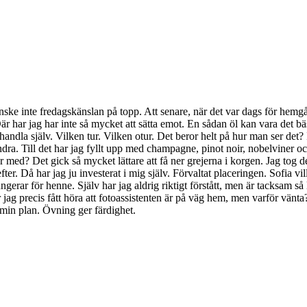
 kanske inte fredagskänslan på topp. Att senare, när det var dags för hem
 har jag har inte så mycket att sätta emot. En sådan öl kan vara det bä
ndla själv. Vilken tur. Vilken otur. Det beror helt på hur man ser det? 
randra. Till det har jag fyllt upp med champagne, pinot noir, nobelviner 
 med? Det gick så mycket lättare att få ner grejerna i korgen. Jag tog d
er. Då har jag ju investerat i mig själv. Förvaltat placeringen. Sofia vi
ungerar för henne. Själv har jag aldrig riktigt förstått, men är tacksam 
jag precis fått höra att fotoassistenten är på väg hem, men varför vänta
r min plan. Övning ger färdighet.