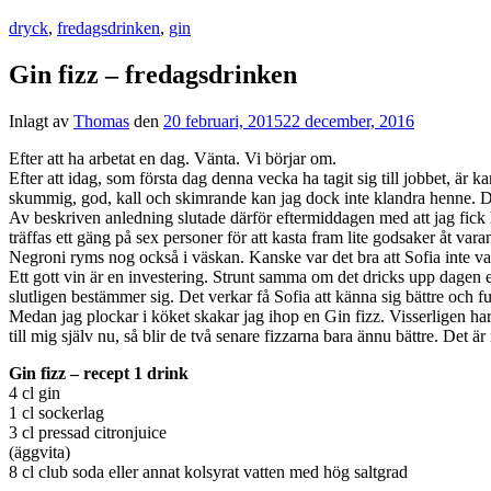
dryck
,
fredagsdrinken
,
gin
Gin fizz – fredagsdrinken
Inlagt av
Thomas
den
20 februari, 2015
22 december, 2016
Efter att ha arbetat en dag. Vänta. Vi börjar om.
Efter att idag, som första dag denna vecka ha tagit sig till jobbet, är
skummig, god, kall och skimrande kan jag dock inte klandra henne. Där
Av beskriven anledning slutade därför eftermiddagen med att jag fick ha
träffas ett gäng på sex personer för att kasta fram lite godsaker åt va
Negroni ryms nog också i väskan. Kanske var det bra att Sofia inte var
Ett gott vin är en investering. Strunt samma om det dricks upp dagen eft
slutligen bestämmer sig. Det verkar få Sofia att känna sig bättre och f
Medan jag plockar i köket skakar jag ihop en Gin fizz. Visserligen har 
till mig själv nu, så blir de två senare fizzarna bara ännu bättre. Det ä
Gin fizz – recept 1 drink
4 cl gin
1 cl sockerlag
3 cl pressad citronjuice
(äggvita)
8 cl club soda eller annat kolsyrat vatten med hög saltgrad