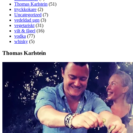
Thomas Karlstein
(51)
tryckkokare
(2)
Uncategorized
(7)
vedeldad ugn
(3)
vegetariskt
(31)
vilt & fågel
(16)
vodka
(77)
whisky
(5)
Thomas Karlstein