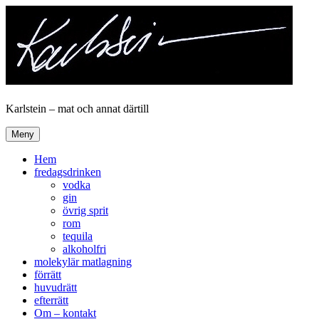
Hoppa
till
innehåll
Karlstein – mat och annat därtill
Meny
Hem
fredagsdrinken
vodka
gin
övrig sprit
rom
tequila
alkoholfri
molekylär matlagning
förrätt
huvudrätt
efterrätt
Om – kontakt