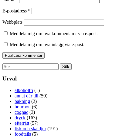
E-postadress
*
Webbplats
Meddela mig om nya kommentarer via e-post.
Meddela mig om nya inlägg via e-post.
Sök
efter:
Urval
alkoholfri
(1)
annat där till
(59)
bakning
(2)
bourbon
(6)
cognac
(3)
dryck
(163)
efterrätt
(57)
fisk och skaldjur
(191)
foodtails
(5)