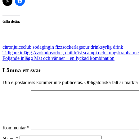
Gilla detta:
citronjuice
club soda
gin
gin fizz
sockerlag
sour drink
syrlig drink
Inläggsnavigering
Tidigare inlägg
Avokadosorbet, chilifräst scampi och kungskrabba med
Följande inlägg
Mat och vänner – en lyckad kombination
Lämna ett svar
Din e-postadress kommer inte publiceras.
Obligatoriska fält är märkta
Kommentar
*
Namn
*