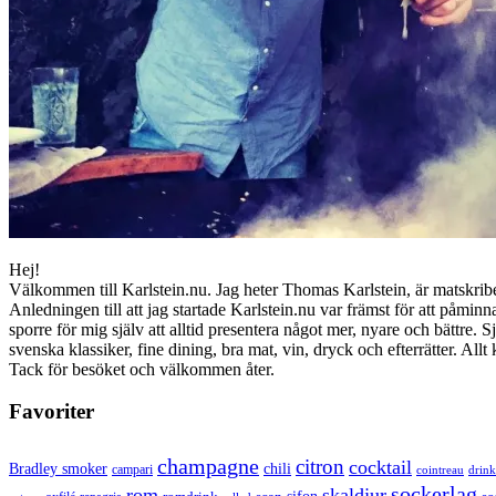
Hej!
Välkommen till Karlstein.nu. Jag heter Thomas Karlstein, är matskrib
Anledningen till att jag startade Karlstein.nu var främst för att påmin
sporre för mig själv att alltid presentera något mer, nyare och bättre. S
svenska klassiker, fine dining, bra mat, vin, dryck och efterrätter. A
Tack för besöket och välkommen åter.
Favoriter
champagne
citron
cocktail
Bradley smoker
chili
campari
cointreau
drink
sockerlag
rom
skaldjur