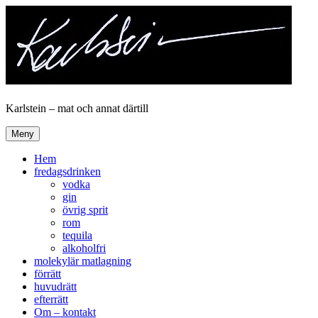
Hoppa
till
innehåll
Karlstein – mat och annat därtill
Meny
Hem
fredagsdrinken
vodka
gin
övrig sprit
rom
tequila
alkoholfri
molekylär matlagning
förrätt
huvudrätt
efterrätt
Om – kontakt