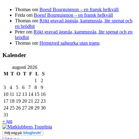
Thomas
om
Boeuf Bourguignon – en fransk helkväll
Frida
om
Boeuf Bourguignon – en fransk helkväll
Thomas
om
Rökt gravad äggula, kammussla, lite spenat och
en brödbit
Peter
om
Rökt gravad äggula, kammussla, lite spenat och en
brödbit
Thomas
om
Hemgjord saltgurka utan trams
Kalender
augusti 2026
M
T
O
T
F
L
S
1
2
3
4
5
6
7
8
9
10
11
12
13
14
15
16
17
18
19
20
21
22
23
24
25
26
27
28
29
30
31
« jun