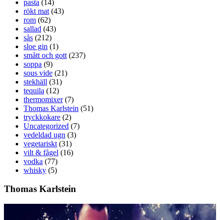
pasta
(14)
rökt mat
(43)
rom
(62)
sallad
(43)
sås
(212)
sloe gin
(1)
smått och gott
(237)
soppa
(9)
sous vide
(21)
stekhäll
(31)
tequila
(12)
thermomixer
(7)
Thomas Karlstein
(51)
tryckkokare
(2)
Uncategorized
(7)
vedeldad ugn
(3)
vegetariskt
(31)
vilt & fågel
(16)
vodka
(77)
whisky
(5)
Thomas Karlstein