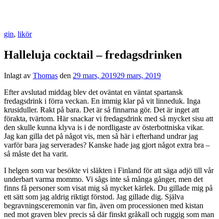
gin
,
likör
Halleluja cocktail – fredagsdrinken
Inlagt av
Thomas
den
29 mars, 2019
29 mars, 2019
Efter avslutad middag blev det oväntat en väntat spartansk
fredagsdrink i förra veckan. En immig klar på vit linneduk. Inga
krusiduller. Rakt på bara. Det är så finnarna gör. Det är inget att
förakta, tvärtom. Här snackar vi fredagsdrink med så mycket sisu att
den skulle kunna klyva is i de nordligaste av österbottniska vikar.
Jag kan gilla det på något vis, men så här i efterhand undrar jag
varför bara jag serverades? Kanske hade jag gjort något extra bra –
så måste det ha varit.
I helgen som var besökte vi släkten i Finland för att säga adjö till vår
underbart varma mommo. Vi sågs inte så många gånger, men det
finns få personer som visat mig så mycket kärlek. Du gillade mig på
ett sätt som jag aldrig riktigt förstod. Jag gillade dig. Själva
begravningsceremonin var fin, även om processionen med kistan
ned mot graven blev precis så där finskt gråkall och ruggig som man