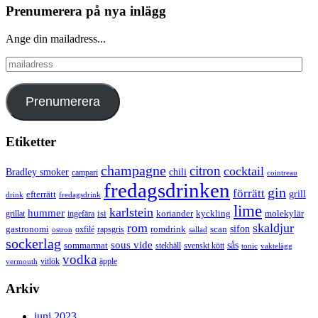
Prenumerera på nya inlägg
Ange din mailadress...
mailadress
Prenumerera
Etiketter
champagne
citron
cocktail
Bradley smoker
chili
campari
cointreau
fredagsdrinken
gin
förrätt
grill
efterrätt
drink
fredagsdrink
lime
karlstein
hummer
isi
koriander
molekylär
ingefära
kyckling
grillat
rom
skaldjur
sifon
gastronomi
romdrink
scan
oxfilé
ostron
rapsgris
sallad
sockerlag
sous vide
sås
sommarmat
svenskt kött
stekhäll
tonic
vaktelägg
vodka
vermouth
vitlök
äpple
Arkiv
juni 2023