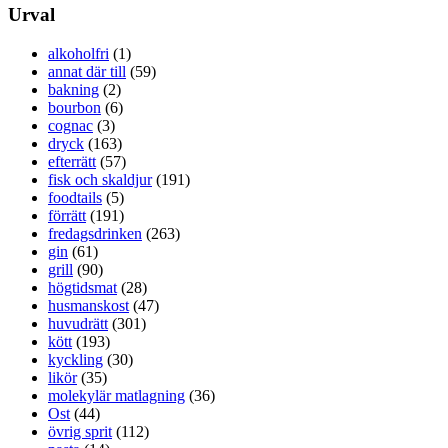
Urval
alkoholfri
(1)
annat där till
(59)
bakning
(2)
bourbon
(6)
cognac
(3)
dryck
(163)
efterrätt
(57)
fisk och skaldjur
(191)
foodtails
(5)
förrätt
(191)
fredagsdrinken
(263)
gin
(61)
grill
(90)
högtidsmat
(28)
husmanskost
(47)
huvudrätt
(301)
kött
(193)
kyckling
(30)
likör
(35)
molekylär matlagning
(36)
Ost
(44)
övrig sprit
(112)