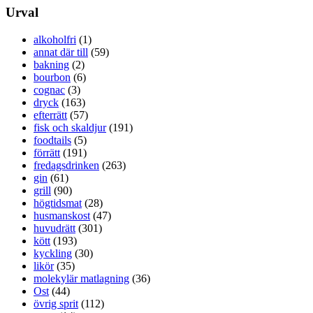
Urval
alkoholfri
(1)
annat där till
(59)
bakning
(2)
bourbon
(6)
cognac
(3)
dryck
(163)
efterrätt
(57)
fisk och skaldjur
(191)
foodtails
(5)
förrätt
(191)
fredagsdrinken
(263)
gin
(61)
grill
(90)
högtidsmat
(28)
husmanskost
(47)
huvudrätt
(301)
kött
(193)
kyckling
(30)
likör
(35)
molekylär matlagning
(36)
Ost
(44)
övrig sprit
(112)