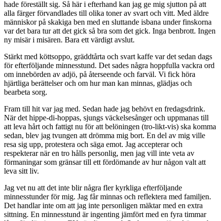
hade föreställt sig. Så här i efterhand kan jag ge mig sjutton på att
alla färger förvandlades till olika toner av svart och vitt. Med äldre
människor på skakiga ben med en sluttande isbana under finskorna
var det bara tur att det gick så bra som det gick. Inga benbrott. Ingen
ny misär i misären. Bara ett värdigt avslut.
Stärkt med köttsoppo, gräddtårta och svart kaffe var det sedan dags
för efterföljande minnesstund. Det sades några hoppfulla vackra ord
om innebörden av adjö, på återseende och farväl. Vi fick höra
hjärtliga berättelser och om hur man kan minnas, glädjas och
bearbeta sorg.
Fram till hit var jag med. Sedan hade jag behövt en fredagsdrink.
När det hippe-di-hoppas, sjungs väckelsesånger och uppmanas till
att leva hårt och fattigt nu för att belöningen (tro-likt-vis) ska komma
sedan, blev jag tvungen att drömma mig bort. En del av mig ville
resa sig upp, protestera och säga emot. Jag accepterar och
respekterar när en tro hålls personlig, men jag vill inte veta av
förmaningar som gränsar till ett fördömande av hur någon valt att
leva sitt liv.
Jag vet nu att det inte blir några fler kyrkliga efterföljande
minnesstunder för mig. Jag får minnas och reflektera med familjen.
Det handlar inte om att jag inte personligen mäktar med en extra
sittning. En minnesstund är ingenting jämfört med en fyra timmar