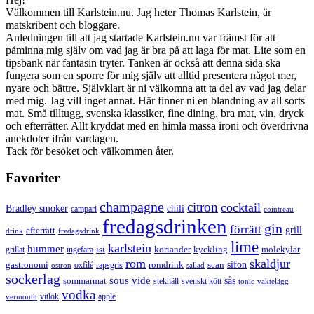
Välkommen till Karlstein.nu. Jag heter Thomas Karlstein, är
matskribent och bloggare.
Anledningen till att jag startade Karlstein.nu var främst för att
påminna mig själv om vad jag är bra på att laga för mat. Lite som en
tipsbank när fantasin tryter. Tanken är också att denna sida ska
fungera som en sporre för mig själv att alltid presentera något mer,
nyare och bättre. Självklart är ni välkomna att ta del av vad jag delar
med mig. Jag vill inget annat. Här finner ni en blandning av all sorts
mat. Små tilltugg, svenska klassiker, fine dining, bra mat, vin, dryck
och efterrätter. Allt kryddat med en himla massa ironi och överdrivna
anekdoter ifrån vardagen.
Tack för besöket och välkommen åter.
Favoriter
champagne
citron
cocktail
Bradley smoker
chili
campari
cointreau
fredagsdrinken
gin
förrätt
grill
efterrätt
drink
fredagsdrink
lime
karlstein
hummer
isi
koriander
molekylär
ingefära
kyckling
grillat
rom
skaldjur
sifon
gastronomi
romdrink
scan
oxfilé
ostron
rapsgris
sallad
sockerlag
sous vide
sås
sommarmat
svenskt kött
stekhäll
tonic
vaktelägg
vodka
vermouth
vitlök
äpple