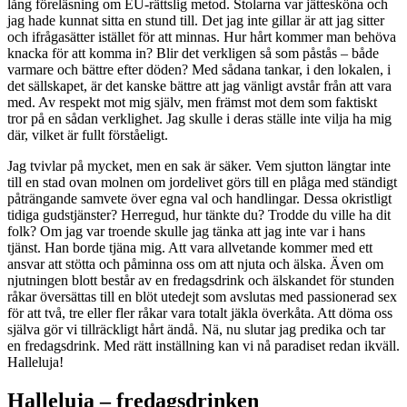
lång föreläsning om EU-rättslig metod. Stolarna var jättesköna och
jag hade kunnat sitta en stund till. Det jag inte gillar är att jag sitter
och ifrågasätter istället för att minnas. Hur hårt kommer man behöva
knacka för att komma in? Blir det verkligen så som påstås – både
varmare och bättre efter döden? Med sådana tankar, i den lokalen, i
det sällskapet, är det kanske bättre att jag vänligt avstår från att vara
med. Av respekt mot mig själv, men främst mot dem som faktiskt
tror på en sådan verklighet. Jag skulle i deras ställe inte vilja ha mig
där, vilket är fullt förståeligt.
Jag tvivlar på mycket, men en sak är säker. Vem sjutton längtar inte
till en stad ovan molnen om jordelivet görs till en plåga med ständigt
påträngande samvete över egna val och handlingar. Dessa okristligt
tidiga gudstjänster? Herregud, hur tänkte du? Trodde du ville ha dit
folk? Om jag var troende skulle jag tänka att jag inte var i hans
tjänst. Han borde tjäna mig. Att vara allvetande kommer med ett
ansvar att stötta och påminna oss om att njuta och älska. Även om
njutningen blott består av en fredagsdrink och älskandet för stunden
råkar översättas till en blöt utedejt som avslutas med passionerad sex
för att två, tre eller fler råkar vara totalt jäkla överkåta. Att döma oss
själva gör vi tillräckligt hårt ändå. Nä, nu slutar jag predika och tar
en fredagsdrink. Med rätt inställning kan vi nå paradiset redan ikväll.
Halleluja!
Halleluja – fredagsdrinken