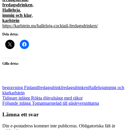
fredagsdrinken
,
Halleluja
,
immig och klar
,
karlstein
https://karlstein.nu/halleluja-cocktail-fredagsdrinken/
Dela detta:
Gilla detta:
begravning Finland
fredagsdrink
fredagsdrinken
Halleluja
immig och
klar
karlstein
Inläggsnavigering
Tidigare inlägg
Rökta djävulsägg med räkor
Följande inlägg
Tomatmarmelad till gåsleversnittarna
Lämna ett svar
Din e-postadress kommer inte publiceras.
Obligatoriska fält är