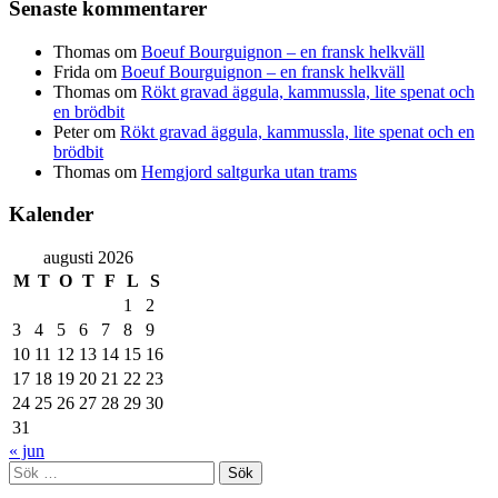
Senaste kommentarer
Thomas
om
Boeuf Bourguignon – en fransk helkväll
Frida
om
Boeuf Bourguignon – en fransk helkväll
Thomas
om
Rökt gravad äggula, kammussla, lite spenat och
en brödbit
Peter
om
Rökt gravad äggula, kammussla, lite spenat och en
brödbit
Thomas
om
Hemgjord saltgurka utan trams
Kalender
augusti 2026
M
T
O
T
F
L
S
1
2
3
4
5
6
7
8
9
10
11
12
13
14
15
16
17
18
19
20
21
22
23
24
25
26
27
28
29
30
31
« jun
Sök
efter: