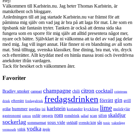
Hej!
Välkommen till Karlstein.nu. Jag heter Thomas Karlstein, är
matskribent och bloggare.
Anledningen till att jag startade Karlstein.nu var främst för att
påminna mig själv om vad jag är bra på att laga för mat. Lite som en
tipsbank när fantasin tryter. Tanken är också att denna sida ska
fungera som en sporre för mig själv att alltid presentera något mer,
nyare och bättre. Självklart är ni välkomna att ta del av vad jag delar
med mig. Jag vill inget annat. Här finner ni en blandning av all sorts
mat. Små tilltugg, svenska klassiker, fine dining, bra mat, vin, dryck
och efterrätter. Allt kryddat med en himla massa ironi och överdrivna
anekdoter ifrån vardagen.
Tack för besöket och välkommen åter.
Favoriter
champagne
citron
cocktail
Bradley smoker
chili
campari
cointreau
fredagsdrinken
gin
förrätt
grill
efterrätt
drink
fredagsdrink
lime
karlstein
hummer
isi
koriander
molekylär
ingefära
kyckling
grillat
rom
skaldjur
sifon
gastronomi
romdrink
scan
oxfilé
ostron
rapsgris
sallad
sockerlag
sous vide
sås
sommarmat
svenskt kött
stekhäll
tonic
vaktelägg
vodka
vermouth
vitlök
äpple