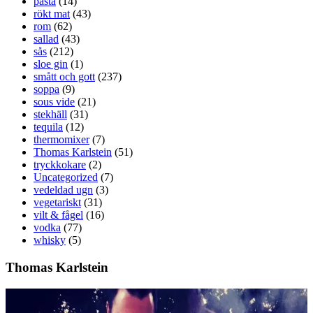
pasta
(14)
rökt mat
(43)
rom
(62)
sallad
(43)
sås
(212)
sloe gin
(1)
smått och gott
(237)
soppa
(9)
sous vide
(21)
stekhäll
(31)
tequila
(12)
thermomixer
(7)
Thomas Karlstein
(51)
tryckkokare
(2)
Uncategorized
(7)
vedeldad ugn
(3)
vegetariskt
(31)
vilt & fågel
(16)
vodka
(77)
whisky
(5)
Thomas Karlstein