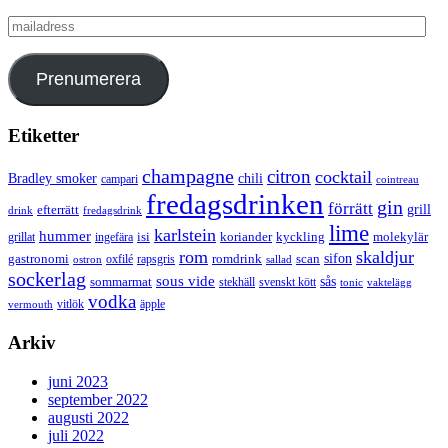
mailadress
Prenumerera
Etiketter
champagne
citron
cocktail
Bradley smoker
chili
campari
cointreau
fredagsdrinken
gin
förrätt
grill
efterrätt
drink
fredagsdrink
lime
karlstein
hummer
isi
koriander
molekylär
ingefära
kyckling
grillat
rom
skaldjur
sifon
gastronomi
romdrink
scan
oxfilé
ostron
rapsgris
sallad
sockerlag
sous vide
sås
sommarmat
svenskt kött
stekhäll
tonic
vaktelägg
vodka
vermouth
vitlök
äpple
Arkiv
juni 2023
september 2022
augusti 2022
juli 2022