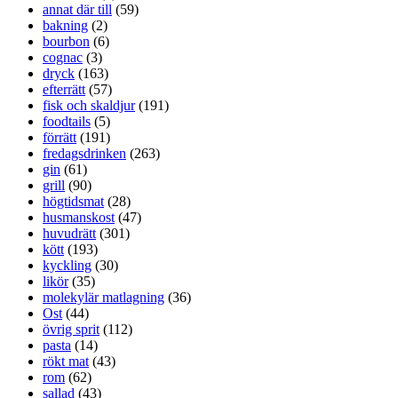
annat där till
(59)
bakning
(2)
bourbon
(6)
cognac
(3)
dryck
(163)
efterrätt
(57)
fisk och skaldjur
(191)
foodtails
(5)
förrätt
(191)
fredagsdrinken
(263)
gin
(61)
grill
(90)
högtidsmat
(28)
husmanskost
(47)
huvudrätt
(301)
kött
(193)
kyckling
(30)
likör
(35)
molekylär matlagning
(36)
Ost
(44)
övrig sprit
(112)
pasta
(14)
rökt mat
(43)
rom
(62)
sallad
(43)