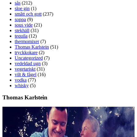
sås
(212)
sloe gin
(1)
smått och gott
(237)
soppa
(9)
sous vide
(21)
stekhäll
(31)
tequila
(12)
thermomixer
(7)
Thomas Karlstein
(51)
tryckkokare
(2)
Uncategorized
(7)
vedeldad ugn
(3)
vegetariskt
(31)
vilt & fågel
(16)
vodka
(77)
whisky
(5)
Thomas Karlstein