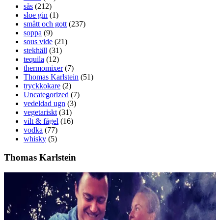
sås
(212)
sloe gin
(1)
smått och gott
(237)
soppa
(9)
sous vide
(21)
stekhäll
(31)
tequila
(12)
thermomixer
(7)
Thomas Karlstein
(51)
tryckkokare
(2)
Uncategorized
(7)
vedeldad ugn
(3)
vegetariskt
(31)
vilt & fågel
(16)
vodka
(77)
whisky
(5)
Thomas Karlstein