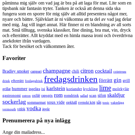
påminna mig själv om vad jag är bra på att laga för mat. Lite som en
tipsbank när fantasin tryter. Tanken är också att denna sida ska
fungera som en sporre för mig själv att alltid presentera något mer,
nyare och bättre. Självklart är ni välkomna att ta del av vad jag delar
med mig. Jag vill inget annat. Här finner ni en blandning av all sorts
mat. Små tilltugg, svenska klassiker, fine dining, bra mat, vin, dryck
och efterrätter. Allt kryddat med en himla massa ironi och överdrivna
anekdoter ifrån vardagen.
Tack för besöket och välkommen åter.
Favoriter
champagne
citron
cocktail
Bradley smoker
chili
campari
cointreau
fredagsdrinken
gin
förrätt
grill
efterrätt
drink
fredagsdrink
lime
karlstein
hummer
isi
koriander
molekylär
ingefära
kyckling
grillat
rom
skaldjur
sifon
gastronomi
romdrink
scan
oxfilé
ostron
rapsgris
sallad
sockerlag
sous vide
sås
sommarmat
svenskt kött
stekhäll
tonic
vaktelägg
vodka
vermouth
vitlök
äpple
Prenumerera på nya inlägg
Ange din mailadress...