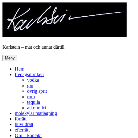
Hoppa
till
innehåll
Karlstein – mat och annat därtill
Meny
Hem
fredagsdrinken
vodka
gin
övrig sprit
rom
tequila
alkoholfri
molekylär matlagning
förrätt
huvudrätt
efterrätt
Om – kontakt