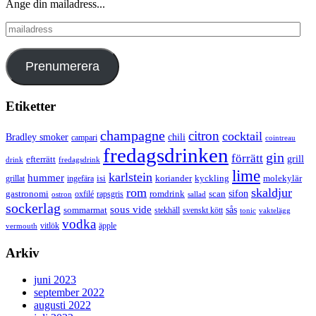
Ange din mailadress...
mailadress
Prenumerera
Etiketter
champagne
citron
cocktail
Bradley smoker
chili
campari
cointreau
fredagsdrinken
gin
förrätt
grill
efterrätt
drink
fredagsdrink
lime
karlstein
hummer
isi
koriander
molekylär
ingefära
kyckling
grillat
rom
skaldjur
sifon
gastronomi
romdrink
scan
oxfilé
ostron
rapsgris
sallad
sockerlag
sous vide
sås
sommarmat
svenskt kött
stekhäll
tonic
vaktelägg
vodka
vermouth
vitlök
äpple
Arkiv
juni 2023
september 2022
augusti 2022