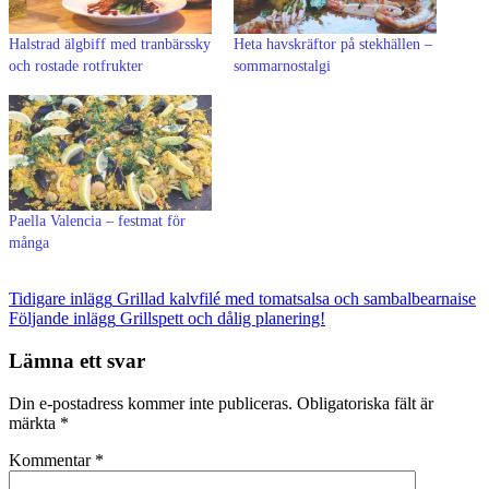
Halstrad älgbiff med tranbärssky
Heta havskräftor på stekhällen –
och rostade rotfrukter
sommarnostalgi
Paella Valencia – festmat för
många
Inläggsnavigering
Tidigare inlägg
Grillad kalvfilé med tomatsalsa och sambalbearnaise
Följande inlägg
Grillspett och dålig planering!
Lämna ett svar
Din e-postadress kommer inte publiceras.
Obligatoriska fält är
märkta
*
Kommentar
*