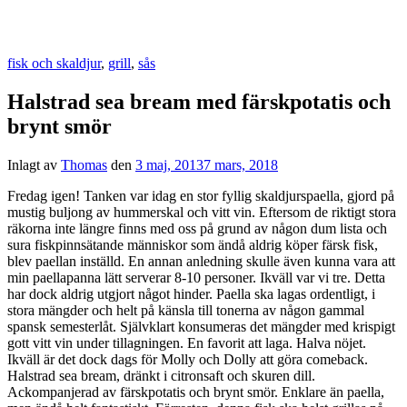
fisk och skaldjur
,
grill
,
sås
Halstrad sea bream med färskpotatis och
brynt smör
Inlagt av
Thomas
den
3 maj, 2013
7 mars, 2018
Fredag igen! Tanken var idag en stor fyllig skaldjurspaella, gjord på
mustig buljong av hummerskal och vitt vin. Eftersom de riktigt stora
räkorna inte längre finns med oss på grund av någon dum lista och
sura fiskpinnsätande människor som ändå aldrig köper färsk fisk,
blev paellan inställd. En annan anledning skulle även kunna vara att
min paellapanna lätt serverar 8-10 personer. Ikväll var vi tre. Detta
har dock aldrig utgjort något hinder. Paella ska lagas ordentligt, i
stora mängder och helt på känsla till tonerna av någon gammal
spansk semesterlåt. Självklart konsumeras det mängder med krispigt
gott vitt vin under tillagningen. En favorit att laga. Halva nöjet.
Ikväll är det dock dags för Molly och Dolly att göra comeback.
Halstrad sea bream, dränkt i citronsaft och skuren dill.
Ackompanjerad av färskpotatis och brynt smör. Enklare än paella,