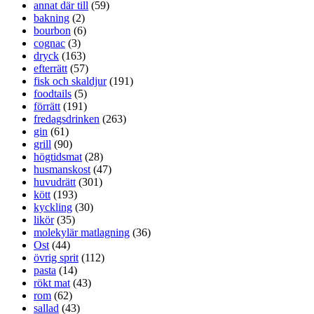
annat där till
(59)
bakning
(2)
bourbon
(6)
cognac
(3)
dryck
(163)
efterrätt
(57)
fisk och skaldjur
(191)
foodtails
(5)
förrätt
(191)
fredagsdrinken
(263)
gin
(61)
grill
(90)
högtidsmat
(28)
husmanskost
(47)
huvudrätt
(301)
kött
(193)
kyckling
(30)
likör
(35)
molekylär matlagning
(36)
Ost
(44)
övrig sprit
(112)
pasta
(14)
rökt mat
(43)
rom
(62)
sallad
(43)