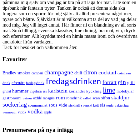
påminna mig själv om vad jag är bra på att laga för mat. Lite som en
tipsbank när fantasin tryter. Tanken är också att denna sida ska
fungera som en sporre för mig själv att alltid presentera något mer,
nyare och bättre. Självklart är ni välkomna att ta del av vad jag delar
med mig. Jag vill inget annat. Här finner ni en blandning av all sorts
mat. Små tilltugg, svenska klassiker, fine dining, bra mat, vin, dryck
och efterrätter. Allt kryddat med en himla massa ironi och överdrivna
anekdoter ifrån vardagen.
Tack för besöket och välkommen åter.
Favoriter
champagne
citron
cocktail
Bradley smoker
chili
campari
cointreau
fredagsdrinken
gin
förrätt
grill
efterrätt
drink
fredagsdrink
lime
karlstein
hummer
isi
koriander
molekylär
ingefära
kyckling
grillat
rom
skaldjur
sifon
gastronomi
romdrink
scan
oxfilé
ostron
rapsgris
sallad
sockerlag
sous vide
sås
sommarmat
svenskt kött
stekhäll
tonic
vaktelägg
vodka
vermouth
vitlök
äpple
Prenumerera på nya inlägg