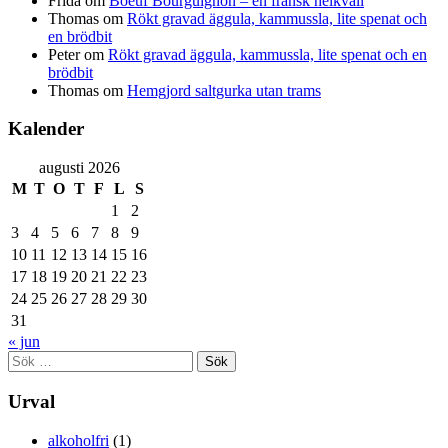
Frida
om
Boeuf Bourguignon – en fransk helkväll
Thomas
om
Rökt gravad äggula, kammussla, lite spenat och
en brödbit
Peter
om
Rökt gravad äggula, kammussla, lite spenat och en
brödbit
Thomas
om
Hemgjord saltgurka utan trams
Kalender
augusti 2026
M
T
O
T
F
L
S
1
2
3
4
5
6
7
8
9
10
11
12
13
14
15
16
17
18
19
20
21
22
23
24
25
26
27
28
29
30
31
« jun
Sök
efter:
Urval
alkoholfri
(1)