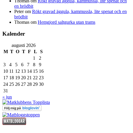
Thomas
om
Rökt gravad äggula, kammussla, lite spenat och
en brödbit
Peter
om
Rökt gravad äggula, kammussla, lite spenat och en
brödbit
Thomas
om
Hemgjord saltgurka utan trams
Kalender
augusti 2026
M
T
O
T
F
L
S
1
2
3
4
5
6
7
8
9
10
11
12
13
14
15
16
17
18
19
20
21
22
23
24
25
26
27
28
29
30
31
« jun