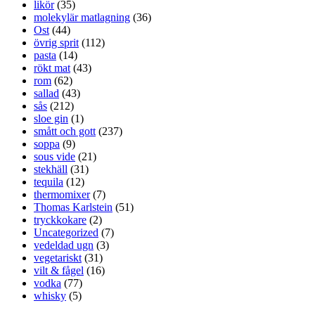
likör
(35)
molekylär matlagning
(36)
Ost
(44)
övrig sprit
(112)
pasta
(14)
rökt mat
(43)
rom
(62)
sallad
(43)
sås
(212)
sloe gin
(1)
smått och gott
(237)
soppa
(9)
sous vide
(21)
stekhäll
(31)
tequila
(12)
thermomixer
(7)
Thomas Karlstein
(51)
tryckkokare
(2)
Uncategorized
(7)
vedeldad ugn
(3)
vegetariskt
(31)
vilt & fågel
(16)
vodka
(77)
whisky
(5)