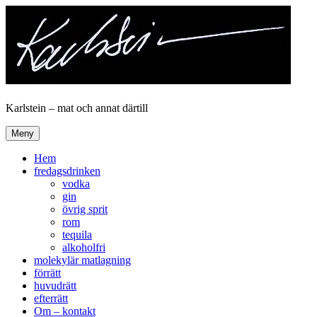
Hoppa
till
innehåll
Karlstein – mat och annat därtill
Meny
Hem
fredagsdrinken
vodka
gin
övrig sprit
rom
tequila
alkoholfri
molekylär matlagning
förrätt
huvudrätt
efterrätt
Om – kontakt