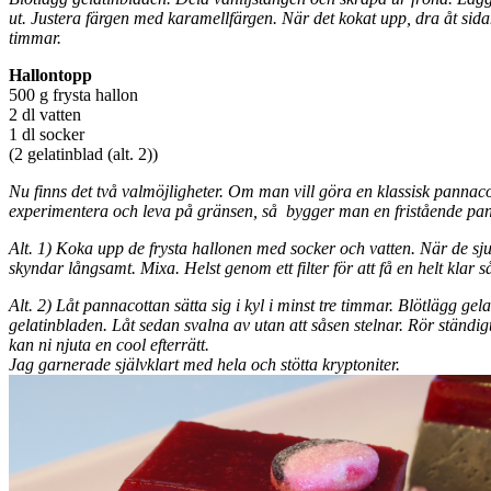
ut. Justera färgen med karamellfärgen. När det kokat upp, dra åt sida
timmar.
Hallontopp
500 g frysta hallon
2 dl vatten
1 dl socker
(2 gelatinblad (alt. 2))
Nu finns det två valmöjligheter. Om man vill göra en klassisk pannac
experimentera och leva på gränsen, så bygger man en fristående pann
Alt. 1) Koka upp de frysta hallonen med socker och vatten. När de sju
skyndar långsamt. Mixa. Helst genom ett filter för att få en helt klar 
Alt. 2) Låt pannacottan sätta sig i kyl i minst tre timmar. Blötlägg ge
gelatinbladen. Låt sedan svalna av utan att såsen stelnar. Rör ständig
kan ni njuta en cool efterrätt.
Jag garnerade självklart med hela och stötta kryptoniter.