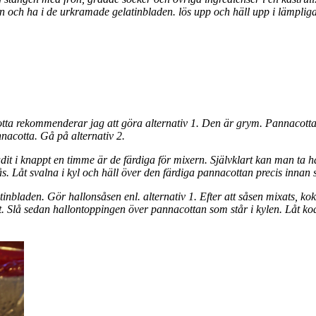
n och ha i de urkramade gelatinbladen. lös upp och häll upp i lämpliga
otta rekommenderar jag att göra alternativ 1. Den är grym. Pannacottan
acotta. Gå på alternativ 2.
dit i knappt en timme är de färdiga för mixern. Självklart kan man ta h
sås. Låt svalna i kyl och häll över den färdiga pannacottan precis innan 
latinbladen. Gör hallonsåsen enl. alternativ 1. Efter att såsen mixats, 
t. Slå sedan hallontoppingen över pannacottan som står i kylen. Låt koa