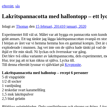
efterrätt
,
sås
Lakritspannacotta med hallontopp – ett ly
Inlagt av
Thomas
den
15 februari, 2014
10 januari, 2020
Experimentet föll väl ut. Målet var att bygga en pannacotta som kunde
grått annars. Ett tag tänkte jag lägga lakritspannacottan ovanpå en stor
I början av året var vi hemma hemma hos en gammal kompis. Det är där
exploderade i munnen. Jag vet inte om de själva hade tänkt på vad de eg
ihjäl er för min skull. Ni lyckas och överraskar var gång.
Det blev två olika varianter av lakritspannacotta, dels experimentet, me
Hur, tror jag att ni kan räkna ut själva. Lycka till.
Till denna efterrätt lyssnar vi självklart på
Kryptonite
.
Lakritspannacotta med hallontop – recept 6 personer
5 dl vispgrädde
1/2 dl socker
1 vaniljstång
2 teskedar svart karamellfärg
1,5 msk lakritspulver
2,5 blad gelatin
Blötlägg gelatinbladen. Dela vaniljstången och skrapa ur fröna. Lägg 