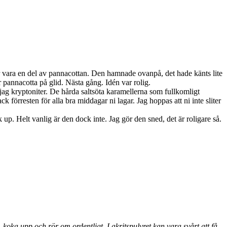
er vara en del av pannacottan. Den hamnade ovanpå, det hade känts lite
r pannacotta på glid. Nästa gång. Idén var rolig.
ag kryptoniter. De hårda saltsöta karamellerna som fullkomligt
förresten för alla bra middagar ni lagar. Jag hoppas att ni inte sliter
 up. Helt vanlig är den dock inte. Jag gör den sned, det är roligare så.
koka upp och rör om ordentligt. Lakritspulvret kan vara svårt att få