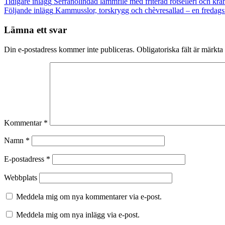
Inläggsnavigering
Tidigare inlägg
Serranolindad lammfilé med friterad rotselleri och kr
Följande inlägg
Kammusslor, torskrygg och chèvresallad – en freda
Lämna ett svar
Din e-postadress kommer inte publiceras.
Obligatoriska fält är märkta
Kommentar
*
Namn
*
E-postadress
*
Webbplats
Meddela mig om nya kommentarer via e-post.
Meddela mig om nya inlägg via e-post.