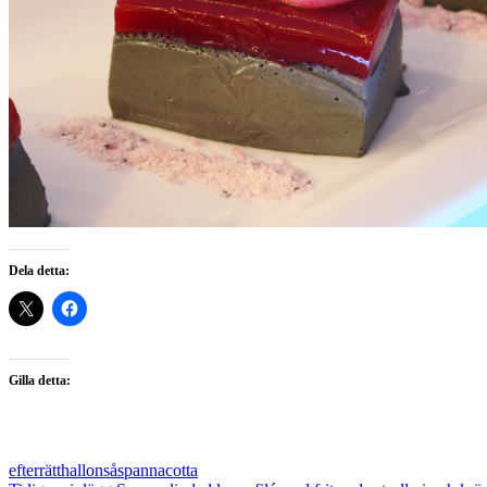
Dela detta:
Gilla detta:
efterrätt
hallonsås
pannacotta