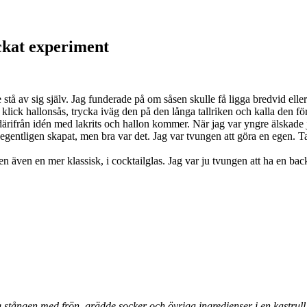
ckat experiment
 stå av sig själv. Jag funderade på om såsen skulle få ligga bredvid ell
 klick hallonsås, trycka iväg den på den långa tallriken och kalla den fö
ifrån idén med lakrits och hallon kommer. När jag var yngre älskade j
entligen skapat, men bra var det. Jag var tvungen att göra en egen. Tack 
n även en mer klassisk, i cocktailglas. Jag var ju tvungen att ha en back
stången med frön, grädde socker och övriga ingredienser i en kastrull. 