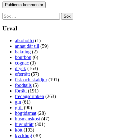
Sök
efter:
Urval
alkoholfri
(1)
annat där till
(59)
bakning
(2)
bourbon
(6)
cognac
(3)
dryck
(163)
efterrätt
(57)
fisk och skaldjur
(191)
foodtails
(5)
förrätt
(191)
fredagsdrinken
(263)
gin
(61)
grill
(90)
högtidsmat
(28)
husmanskost
(47)
huvudrätt
(301)
kött
(193)
kyckling
(30)