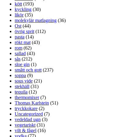
kött
(193)
kyckling
(30)
likör
(35)
molekylär matlagning
(36)
Ost
(44)
övrig sprit
(112)
pasta
(14)
rökt mat
(43)
rom
(62)
sallad
(43)
sås
(212)
sloe gin
(1)
smått och gott
(237)
soppa
(9)
sous vide
(21)
stekhäll
(31)
tequila
(12)
thermomixer
(7)
Thomas Karlstein
(51)
tryckkokare
(2)
Uncategorized
(7)
vedeldad ugn
(3)
vegetariskt
(31)
vilt & fågel
(16)
vodka
(77)