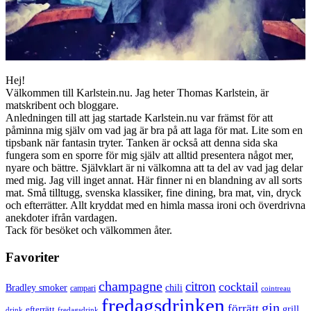
Hej!
Välkommen till Karlstein.nu. Jag heter Thomas Karlstein, är
matskribent och bloggare.
Anledningen till att jag startade Karlstein.nu var främst för att
påminna mig själv om vad jag är bra på att laga för mat. Lite som en
tipsbank när fantasin tryter. Tanken är också att denna sida ska
fungera som en sporre för mig själv att alltid presentera något mer,
nyare och bättre. Självklart är ni välkomna att ta del av vad jag delar
med mig. Jag vill inget annat. Här finner ni en blandning av all sorts
mat. Små tilltugg, svenska klassiker, fine dining, bra mat, vin, dryck
och efterrätter. Allt kryddat med en himla massa ironi och överdrivna
anekdoter ifrån vardagen.
Tack för besöket och välkommen åter.
Favoriter
champagne
citron
cocktail
Bradley smoker
chili
campari
cointreau
fredagsdrinken
gin
förrätt
grill
efterrätt
drink
fredagsdrink