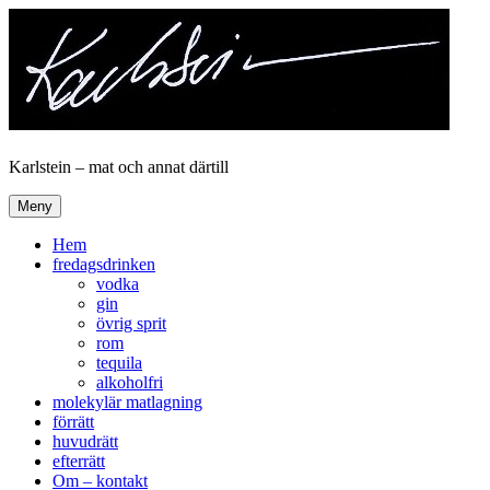
Hoppa
till
innehåll
Karlstein – mat och annat därtill
Meny
Hem
fredagsdrinken
vodka
gin
övrig sprit
rom
tequila
alkoholfri
molekylär matlagning
förrätt
huvudrätt
efterrätt
Om – kontakt