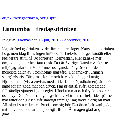
dryck
,
fredagsdrinken
,
övrig sprit
Lumumba – fredagsdrinken
Inlagt av
Thomas
den
15 juli, 2016
22 december, 2016
Idag är fredagsdrinken av det lite enklare slaget. Kanske inte drinken
i sig, men idag finns ingen införskaffad rekvisita, inget fototält eller
redigerare att tillgå. Jo förresten. Rekvisitan, eller kanske mer
omgivningen, är helt fantastisk. Det är Sveriges kanske vackraste
miljö jag talar om. Vi befinner oss ganska långt österut i den
mellersta delen av Stockholms skärgård. Här smeker ljummen
skärgårdsbris. Tärnorna skriker och havsviken ligger krusig.
Njutholmen, (vissa envisas med att kalla den Njudholmen), är en ö
känd för sin goda mat och dryck. Här är allt så svårt gott att det
fullständigt sjunger i gomseglet. Klockren mat och dryck passerar
oss revy. Det råder matlagningscirkus. Vi trummar hela tiden på med
nya rätter och glasen står ständigt immiga. Jag tycks aldrig bli mätt.
Allt sker i sin enkelhet. Precis som sig bör. Det är en helt vanlig dag
mitt i livet och det är inte jobbigt alls nu. Är magen glad är själen
glad.