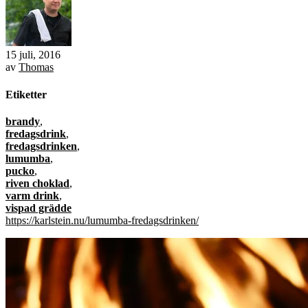
15 juli, 2016
av
Thomas
Etiketter
brandy
,
fredagsdrink
,
fredagsdrinken
,
lumumba
,
pucko
,
riven choklad
,
varm drink
,
vispad grädde
https://karlstein.nu/lumumba-fredagsdrinken/