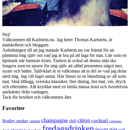
Hej!
Välkommen till Karlstein.nu. Jag heter Thomas Karlstein, är
matskribent och bloggare.
Anledningen till att jag startade Karlstein.nu var främst för att
påminna mig själv om vad jag är bra på att laga för mat. Lite som en
tipsbank när fantasin tryter. Tanken är också att denna sida ska
fungera som en sporre för mig själv att alltid presentera något mer,
nyare och bättre. Självklart är ni välkomna att ta del av vad jag delar
med mig. Jag vill inget annat. Här finner ni en blandning av all sorts
mat. Små tilltugg, svenska klassiker, fine dining, bra mat, vin, dryck
och efterrätter. Allt kryddat med en himla massa ironi och överdrivna
anekdoter ifrån vardagen.
Tack för besöket och välkommen åter.
Favoriter
champagne
citron
cocktail
Bradley smoker
chili
campari
cointreau
fredagsdrinken
gin
förrätt
grill