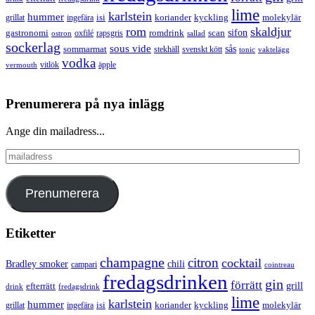
lime
karlstein
hummer
isi
koriander
molekylär
ingefära
kyckling
grillat
rom
skaldjur
sifon
gastronomi
romdrink
scan
oxfilé
ostron
rapsgris
sallad
sockerlag
sous vide
sås
sommarmat
svenskt kött
stekhäll
tonic
vaktelägg
vodka
vermouth
vitlök
äpple
Prenumerera på nya inlägg
Ange din mailadress...
mailadress
Prenumerera
Etiketter
champagne
citron
cocktail
Bradley smoker
chili
campari
cointreau
fredagsdrinken
gin
förrätt
grill
efterrätt
drink
fredagsdrink
lime
karlstein
hummer
isi
koriander
molekylär
ingefära
kyckling
grillat