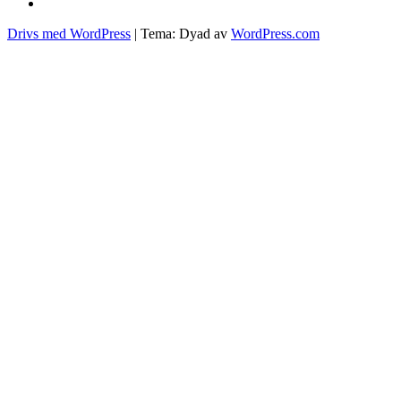
matlagning
pasta
Drivs med WordPress
|
Tema: Dyad av
WordPress.com