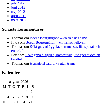
juli 2012
juni 2012
maj 2012
april 2012
mars 2012
Senaste kommentarer
Thomas
om
Boeuf Bourguignon – en fransk helkväll
Frida
om
Boeuf Bourguignon – en fransk helkväll
Thomas
om
Rökt gravad äggula, kammussla, lite spenat och
en brödbit
Peter
om
Rökt gravad äggula, kammussla, lite spenat och en
brödbit
Thomas
om
Hemgjord saltgurka utan trams
Kalender
augusti 2026
M
T
O
T
F
L
S
1
2
3
4
5
6
7
8
9
10
11
12
13
14
15
16