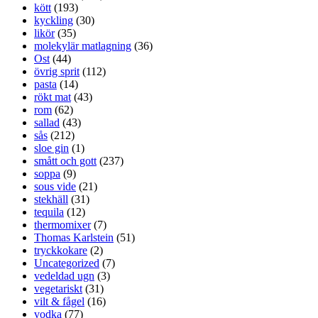
kött
(193)
kyckling
(30)
likör
(35)
molekylär matlagning
(36)
Ost
(44)
övrig sprit
(112)
pasta
(14)
rökt mat
(43)
rom
(62)
sallad
(43)
sås
(212)
sloe gin
(1)
smått och gott
(237)
soppa
(9)
sous vide
(21)
stekhäll
(31)
tequila
(12)
thermomixer
(7)
Thomas Karlstein
(51)
tryckkokare
(2)
Uncategorized
(7)
vedeldad ugn
(3)
vegetariskt
(31)
vilt & fågel
(16)
vodka
(77)