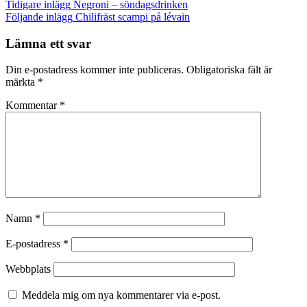
Inläggsnavigering
Tidigare inlägg
Negroni – söndagsdrinken
Följande inlägg
Chilifräst scampi på lévain
Lämna ett svar
Din e-postadress kommer inte publiceras.
Obligatoriska fält är
märkta
*
Kommentar
*
Namn
*
E-postadress
*
Webbplats
Meddela mig om nya kommentarer via e-post.