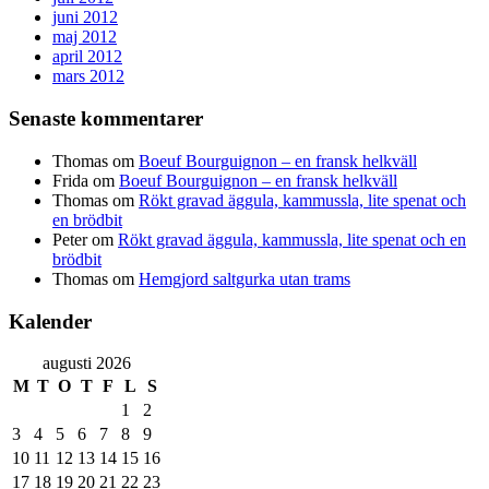
juni 2012
maj 2012
april 2012
mars 2012
Senaste kommentarer
Thomas
om
Boeuf Bourguignon – en fransk helkväll
Frida
om
Boeuf Bourguignon – en fransk helkväll
Thomas
om
Rökt gravad äggula, kammussla, lite spenat och
en brödbit
Peter
om
Rökt gravad äggula, kammussla, lite spenat och en
brödbit
Thomas
om
Hemgjord saltgurka utan trams
Kalender
augusti 2026
M
T
O
T
F
L
S
1
2
3
4
5
6
7
8
9
10
11
12
13
14
15
16
17
18
19
20
21
22
23