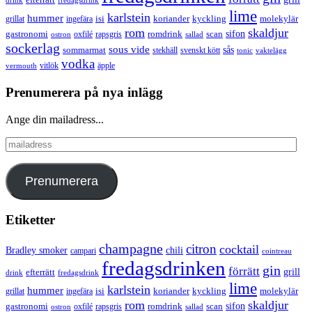
efterrätt
drink
fredagsdrink
lime
karlstein
hummer
isi
koriander
molekylär
ingefära
kyckling
grillat
rom
skaldjur
sifon
gastronomi
romdrink
scan
oxfilé
ostron
rapsgris
sallad
sockerlag
sous vide
sås
sommarmat
svenskt kött
stekhäll
tonic
vaktelägg
vodka
vermouth
vitlök
äpple
Prenumerera på nya inlägg
Ange din mailadress...
mailadress
Prenumerera
Etiketter
champagne
citron
cocktail
Bradley smoker
chili
campari
cointreau
fredagsdrinken
gin
förrätt
grill
efterrätt
drink
fredagsdrink
lime
karlstein
hummer
isi
koriander
molekylär
ingefära
kyckling
grillat
rom
skaldjur
sifon
gastronomi
romdrink
scan
oxfilé
ostron
rapsgris
sallad