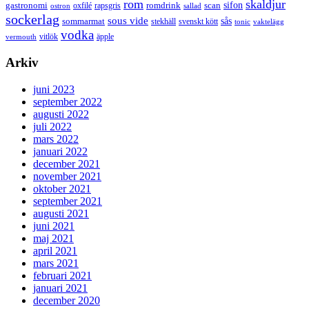
rom
skaldjur
sifon
gastronomi
romdrink
scan
oxfilé
ostron
rapsgris
sallad
sockerlag
sous vide
sås
sommarmat
svenskt kött
stekhäll
tonic
vaktelägg
vodka
vermouth
vitlök
äpple
Arkiv
juni 2023
september 2022
augusti 2022
juli 2022
mars 2022
januari 2022
december 2021
november 2021
oktober 2021
september 2021
augusti 2021
juni 2021
maj 2021
april 2021
mars 2021
februari 2021
januari 2021
december 2020