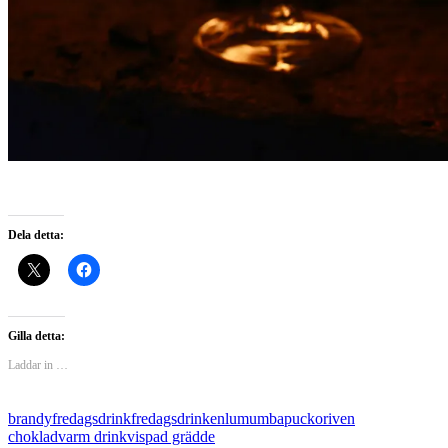
Dela detta:
Gilla detta:
Laddar in …
brandy
fredagsdrink
fredagsdrinken
lumumba
pucko
riven
choklad
varm drink
vispad grädde