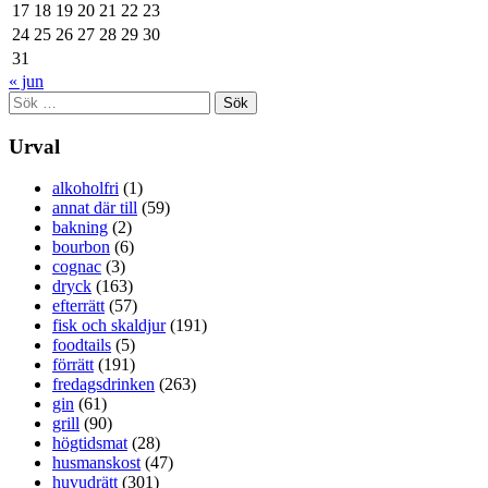
17
18
19
20
21
22
23
24
25
26
27
28
29
30
31
« jun
Sök
efter:
Urval
alkoholfri
(1)
annat där till
(59)
bakning
(2)
bourbon
(6)
cognac
(3)
dryck
(163)
efterrätt
(57)
fisk och skaldjur
(191)
foodtails
(5)
förrätt
(191)
fredagsdrinken
(263)
gin
(61)
grill
(90)
högtidsmat
(28)
husmanskost
(47)
huvudrätt
(301)