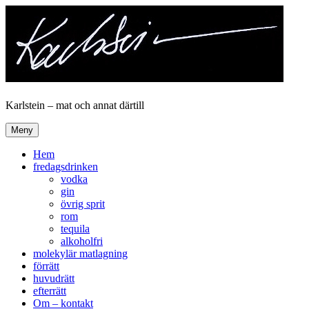
Hoppa
till
innehåll
Karlstein – mat och annat därtill
Meny
Hem
fredagsdrinken
vodka
gin
övrig sprit
rom
tequila
alkoholfri
molekylär matlagning
förrätt
huvudrätt
efterrätt
Om – kontakt