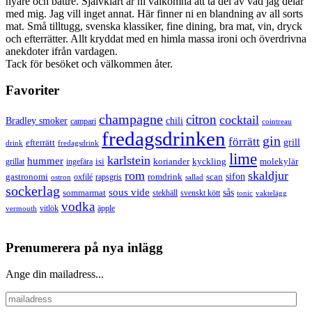
nyare och bättre. Självklart är ni välkomna att ta del av vad jag delar
med mig. Jag vill inget annat. Här finner ni en blandning av all sorts
mat. Små tilltugg, svenska klassiker, fine dining, bra mat, vin, dryck
och efterrätter. Allt kryddat med en himla massa ironi och överdrivna
anekdoter ifrån vardagen.
Tack för besöket och välkommen åter.
Favoriter
champagne
citron
cocktail
Bradley smoker
chili
campari
cointreau
fredagsdrinken
gin
förrätt
grill
efterrätt
drink
fredagsdrink
lime
karlstein
hummer
isi
koriander
molekylär
ingefära
kyckling
grillat
rom
skaldjur
sifon
gastronomi
romdrink
scan
oxfilé
ostron
rapsgris
sallad
sockerlag
sous vide
sås
sommarmat
svenskt kött
stekhäll
tonic
vaktelägg
vodka
vermouth
vitlök
äpple
Prenumerera på nya inlägg
Ange din mailadress...
mailadress