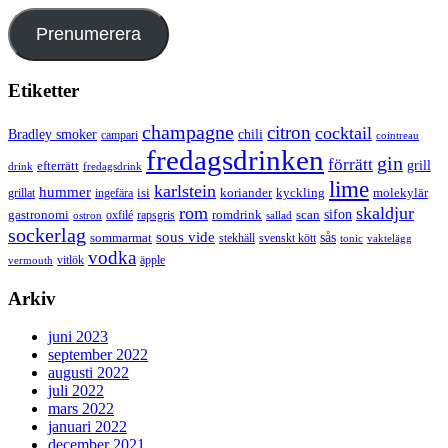
Prenumerera
Etiketter
champagne
citron
cocktail
Bradley smoker
chili
campari
cointreau
fredagsdrinken
gin
förrätt
grill
efterrätt
drink
fredagsdrink
lime
karlstein
hummer
isi
koriander
molekylär
ingefära
kyckling
grillat
rom
skaldjur
sifon
gastronomi
romdrink
scan
oxfilé
ostron
rapsgris
sallad
sockerlag
sous vide
sås
sommarmat
svenskt kött
stekhäll
tonic
vaktelägg
vodka
vermouth
vitlök
äpple
Arkiv
juni 2023
september 2022
augusti 2022
juli 2022
mars 2022
januari 2022
december 2021