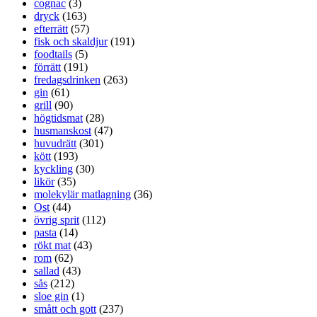
cognac
(3)
dryck
(163)
efterrätt
(57)
fisk och skaldjur
(191)
foodtails
(5)
förrätt
(191)
fredagsdrinken
(263)
gin
(61)
grill
(90)
högtidsmat
(28)
husmanskost
(47)
huvudrätt
(301)
kött
(193)
kyckling
(30)
likör
(35)
molekylär matlagning
(36)
Ost
(44)
övrig sprit
(112)
pasta
(14)
rökt mat
(43)
rom
(62)
sallad
(43)
sås
(212)
sloe gin
(1)
smått och gott
(237)