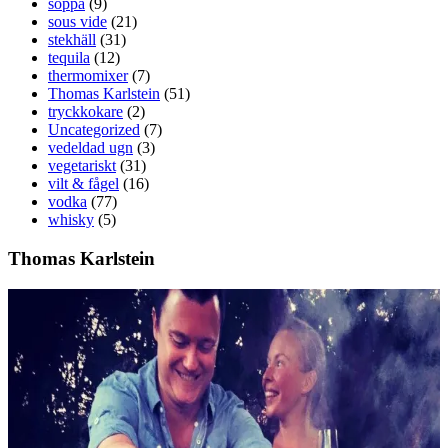
soppa
(9)
sous vide
(21)
stekhäll
(31)
tequila
(12)
thermomixer
(7)
Thomas Karlstein
(51)
tryckkokare
(2)
Uncategorized
(7)
vedeldad ugn
(3)
vegetariskt
(31)
vilt & fågel
(16)
vodka
(77)
whisky
(5)
Thomas Karlstein