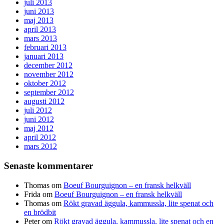
juli 2013
juni 2013
maj 2013
april 2013
mars 2013
februari 2013
januari 2013
december 2012
november 2012
oktober 2012
september 2012
augusti 2012
juli 2012
juni 2012
maj 2012
april 2012
mars 2012
Senaste kommentarer
Thomas
om
Boeuf Bourguignon – en fransk helkväll
Frida
om
Boeuf Bourguignon – en fransk helkväll
Thomas
om
Rökt gravad äggula, kammussla, lite spenat och
en brödbit
Peter
om
Rökt gravad äggula, kammussla, lite spenat och en