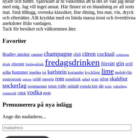
nyare och bättre. Självklart är ni välkomna att ta del av vad jag delar
med mig. Jag vill inget annat. Här finner ni en blandning av all sorts
mat. Små tilltugg, svenska klassiker, fine dining, bra mat, vin, dryck
och efterrätter. Allt kryddat med en himla massa ironi och överdrivna
anekdoter ifrån vardagen.
Tack för besöket och välkommen åter.
Favoriter
champagne
citron
cocktail
Bradley smoker
chili
campari
cointreau
fredagsdrinken
gin
förrätt
grill
efterrätt
drink
fredagsdrink
lime
karlstein
hummer
isi
koriander
molekylär
ingefära
kyckling
grillat
rom
skaldjur
sifon
gastronomi
romdrink
scan
oxfilé
ostron
rapsgris
sallad
sockerlag
sous vide
sås
sommarmat
svenskt kött
stekhäll
tonic
vaktelägg
vodka
vermouth
vitlök
äpple
Prenumerera på nya inlägg
Ange din mailadress...
mailadress