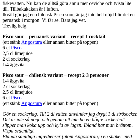
fiskevatten. Nu kan de alltså göra ännu mer ceviche och tvista lite
till. Tillbakakakan är i luften.
Ikväll gör jag en chilensk Pisco sour, är jag inte helt nöjd blir det en
peruansk i morgon. Vi får se. Bara jag vet.
Trevlig helg.
Pisco sour – peruansk variant – recept
1 cocktail
(ett stänk
Angostura
eller annan bitter på toppen)
6 cl
Pisco
2,5 cl limejuice
2 cl sockerlag
1/4 äggvita
Pisco sour – chilensk variant – recept 2-3 personer
1/4 äggvita
2 cl sockerlag
2,5 cl limejuice
6 cl
Pisco
(ett stänk
Angostura
eller annan bitter på toppen)
Gör en sockerlag. Till 2 dl vatten använder jag drygt 1 dl strösocker.
Det är inte så noga och genom att inte ha en högre sockerhalt
slipper man koka upp och kyla av lagen. Ibland har man bråttom.
Vispa ordentligt.
Blanda samtliga ingredienser (utom Angosturan) i en shaker med