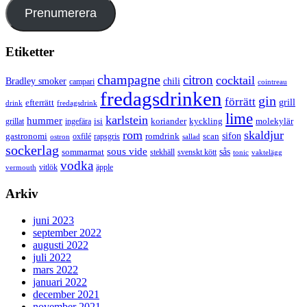
Prenumerera
Etiketter
champagne
citron
cocktail
Bradley smoker
chili
campari
cointreau
fredagsdrinken
gin
förrätt
grill
efterrätt
drink
fredagsdrink
lime
karlstein
hummer
isi
koriander
molekylär
ingefära
kyckling
grillat
rom
skaldjur
sifon
gastronomi
romdrink
scan
oxfilé
ostron
rapsgris
sallad
sockerlag
sous vide
sås
sommarmat
svenskt kött
stekhäll
tonic
vaktelägg
vodka
vermouth
vitlök
äpple
Arkiv
juni 2023
september 2022
augusti 2022
juli 2022
mars 2022
januari 2022
december 2021
november 2021