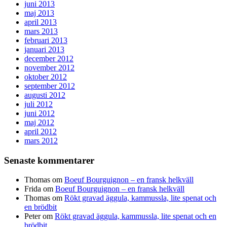
juni 2013
maj 2013
april 2013
mars 2013
februari 2013
januari 2013
december 2012
november 2012
oktober 2012
september 2012
augusti 2012
juli 2012
juni 2012
maj 2012
april 2012
mars 2012
Senaste kommentarer
Thomas
om
Boeuf Bourguignon – en fransk helkväll
Frida
om
Boeuf Bourguignon – en fransk helkväll
Thomas
om
Rökt gravad äggula, kammussla, lite spenat och
en brödbit
Peter
om
Rökt gravad äggula, kammussla, lite spenat och en
brödbit