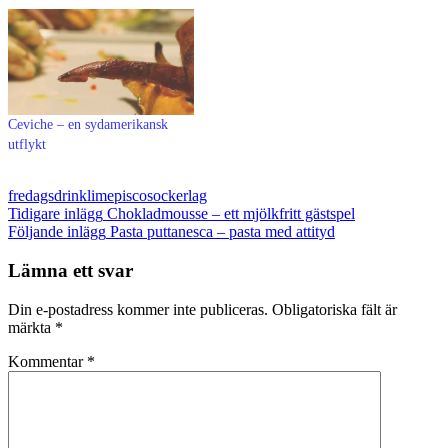
Ceviche – en sydamerikansk
utflykt
fredagsdrink
lime
pisco
sockerlag
Inläggsnavigering
Tidigare inlägg
Chokladmousse – ett mjölkfritt gästspel
Följande inlägg
Pasta puttanesca – pasta med attityd
Lämna ett svar
Din e-postadress kommer inte publiceras.
Obligatoriska fält är
märkta
*
Kommentar
*