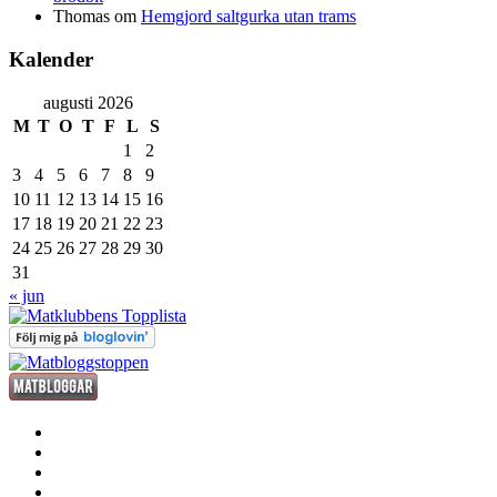
Thomas
om
Hemgjord saltgurka utan trams
Kalender
augusti 2026
M
T
O
T
F
L
S
1
2
3
4
5
6
7
8
9
10
11
12
13
14
15
16
17
18
19
20
21
22
23
24
25
26
27
28
29
30
31
« jun
förrätt
huvudrätt
efterrätt
fredagsdrinken