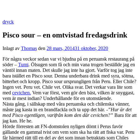
dryck
Pisco sour – en omtvistad fredagsdrink
Inlagt av
Thomas
den
28 mars, 2014
31 oktober, 2020
För några veckor sedan var vi bjudna på en peruansk restaurang på
söder –
Tumi
. Ölsugen som få och min vana trogen beställde jag en
väntöl innan maten. Det skulle jag inte ha gjort. Varför tog jag inte
bara istället en Pisco sour. Denna underbara drink med syra, sötma,
bitterhet och kropp. Pisco sour ursprungligen från Peru. Eller Chile?
Ingen vet. Peru vet. Chile vet. Olika svar. Det verkar vara lite som
med
cevichen.
Vem var först, vem gör den bäst, vilken är snyggast,
vem är mest indian? Underhållande för en utomstående.
Nästa gång, i sällskap med våra peruanska och chilenska vänner,
måste jag kasta in en brandfackla och ta upp det här.
-”Hur är det
med Pisco egentligen, varifrån kom den där cevichen?”
Bara för att
jag kan. He he.
Hörde förresten att FN-domstolen nyligen dömt i Perus favör
gällande en gammal tvist om vem som ska ha rätt att fiska var. Peru
får härmed rätt till en del av det som innan betraktats som Chiles