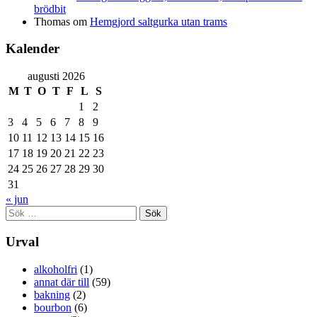
brödbit
Thomas
om
Hemgjord saltgurka utan trams
Kalender
augusti 2026
M
T
O
T
F
L
S
1
2
3
4
5
6
7
8
9
10
11
12
13
14
15
16
17
18
19
20
21
22
23
24
25
26
27
28
29
30
31
« jun
Sök
efter:
Urval
alkoholfri
(1)
annat där till
(59)
bakning
(2)
bourbon
(6)