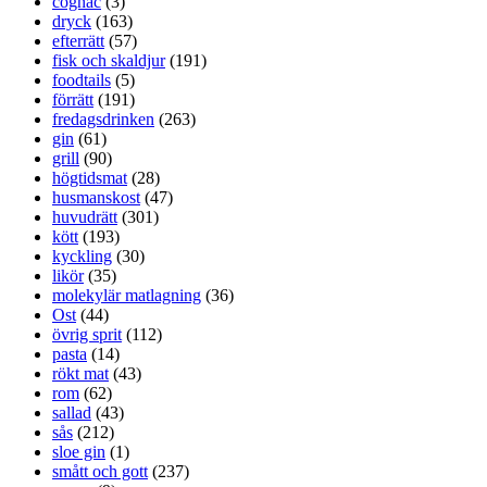
cognac
(3)
dryck
(163)
efterrätt
(57)
fisk och skaldjur
(191)
foodtails
(5)
förrätt
(191)
fredagsdrinken
(263)
gin
(61)
grill
(90)
högtidsmat
(28)
husmanskost
(47)
huvudrätt
(301)
kött
(193)
kyckling
(30)
likör
(35)
molekylär matlagning
(36)
Ost
(44)
övrig sprit
(112)
pasta
(14)
rökt mat
(43)
rom
(62)
sallad
(43)
sås
(212)
sloe gin
(1)
smått och gott
(237)