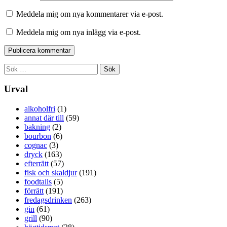
Meddela mig om nya kommentarer via e-post.
Meddela mig om nya inlägg via e-post.
Sök
efter:
Urval
alkoholfri
(1)
annat där till
(59)
bakning
(2)
bourbon
(6)
cognac
(3)
dryck
(163)
efterrätt
(57)
fisk och skaldjur
(191)
foodtails
(5)
förrätt
(191)
fredagsdrinken
(263)
gin
(61)
grill
(90)