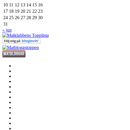
10
11
12
13
14
15
16
17
18
19
20
21
22
23
24
25
26
27
28
29
30
31
« jun
förrätt
huvudrätt
efterrätt
fredagsdrinken
kött
fisk
och
smått
skaldjur
och
sås
gott
dryck
grill
annat
där
stekhäll
till
husmanskost