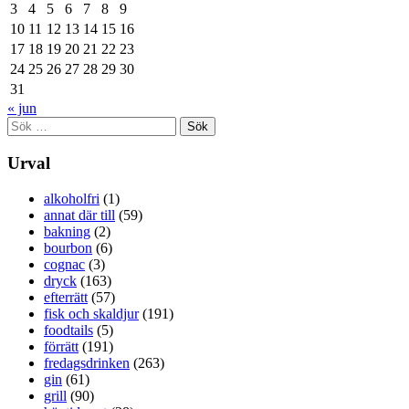
3
4
5
6
7
8
9
10
11
12
13
14
15
16
17
18
19
20
21
22
23
24
25
26
27
28
29
30
31
« jun
Sök
efter:
Urval
alkoholfri
(1)
annat där till
(59)
bakning
(2)
bourbon
(6)
cognac
(3)
dryck
(163)
efterrätt
(57)
fisk och skaldjur
(191)
foodtails
(5)
förrätt
(191)
fredagsdrinken
(263)
gin
(61)
grill
(90)