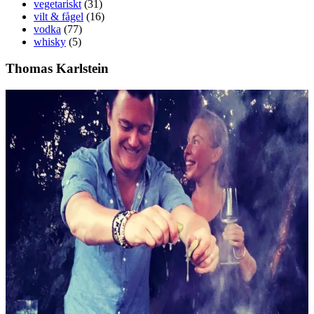
vegetariskt
(31)
vilt & fågel
(16)
vodka
(77)
whisky
(5)
Thomas Karlstein