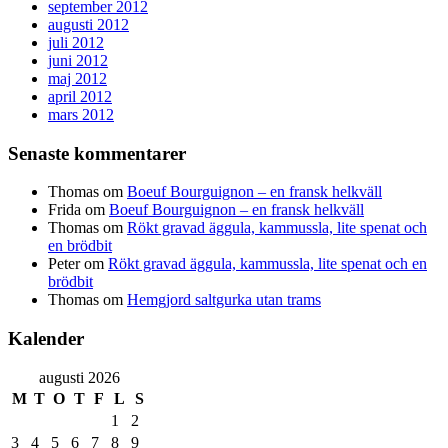
september 2012
augusti 2012
juli 2012
juni 2012
maj 2012
april 2012
mars 2012
Senaste kommentarer
Thomas
om
Boeuf Bourguignon – en fransk helkväll
Frida
om
Boeuf Bourguignon – en fransk helkväll
Thomas
om
Rökt gravad äggula, kammussla, lite spenat och
en brödbit
Peter
om
Rökt gravad äggula, kammussla, lite spenat och en
brödbit
Thomas
om
Hemgjord saltgurka utan trams
Kalender
augusti 2026
M
T
O
T
F
L
S
1
2
3
4
5
6
7
8
9