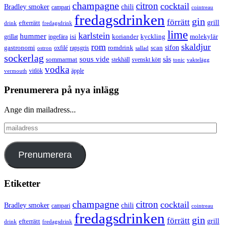
champagne
citron
cocktail
Bradley smoker
chili
campari
cointreau
fredagsdrinken
gin
förrätt
grill
efterrätt
drink
fredagsdrink
lime
karlstein
hummer
isi
koriander
molekylär
ingefära
kyckling
grillat
rom
skaldjur
sifon
gastronomi
romdrink
scan
oxfilé
ostron
rapsgris
sallad
sockerlag
sous vide
sås
sommarmat
svenskt kött
stekhäll
tonic
vaktelägg
vodka
vermouth
vitlök
äpple
Prenumerera på nya inlägg
Ange din mailadress...
mailadress
Prenumerera
Etiketter
champagne
citron
cocktail
Bradley smoker
chili
campari
cointreau
fredagsdrinken
gin
förrätt
grill
efterrätt
drink
fredagsdrink