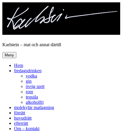
Hoppa
till
innehåll
Karlstein – mat och annat därtill
Meny
Hem
fredagsdrinken
vodka
gin
övrig sprit
rom
tequila
alkoholfri
molekylär matlagning
förrätt
huvudrätt
efterrätt
Om – kontakt