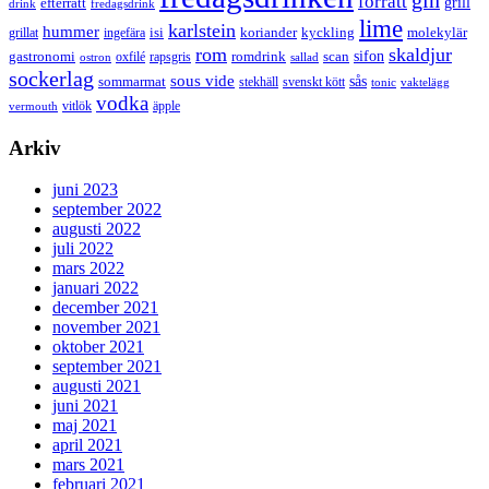
gin
förrätt
grill
efterrätt
drink
fredagsdrink
lime
karlstein
hummer
isi
koriander
molekylär
ingefära
kyckling
grillat
rom
skaldjur
sifon
gastronomi
romdrink
scan
oxfilé
ostron
rapsgris
sallad
sockerlag
sous vide
sås
sommarmat
svenskt kött
stekhäll
tonic
vaktelägg
vodka
vermouth
vitlök
äpple
Arkiv
juni 2023
september 2022
augusti 2022
juli 2022
mars 2022
januari 2022
december 2021
november 2021
oktober 2021
september 2021
augusti 2021
juni 2021
maj 2021
april 2021
mars 2021
februari 2021