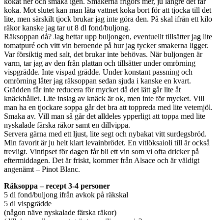
kokat ner och smaka igen. Smakerna frigörs mer, ju längre det får
koka. Mot slutet kan man låta vattnet koka bort för att tjocka till det
lite, men särskilt tjock brukar jag inte göra den. På skal ifrån ett kilo
räkor kanske jag tar ut 8 dl fond/buljong.
Räksoppan då? Jag hettar upp buljongen, eventuellt tillsätter jag lite
tomatpuré och vitt vin beroende på hur jag tycker smakerna ligger.
Var försiktig med salt, det brukar inte behövas. När buljongen är
varm, tar jag av den från plattan och tillsätter under omrörning
vispgrädde. Inte vispad grädde. Under konstant passning och
omrörning låter jag räksoppan sedan sjuda i kanske en kvart.
Grädden får inte reducera för mycket då det lätt går lite åt
knäckhållet. Lite inslag av knäck är ok, men inte för mycket. Vill
man ha en tjockare soppa går det bra att toppreda med lite vetemjöl.
Smaka av. Vill man så går det alldeles ypperligt att toppa med lite
nyskalade färska räkor samt en dillvippa.
Servera gärna med ett ljust, lite segt och nybakat vitt surdegsbröd.
Min favorit är ju helt klart levainbrödet. En vitlöksaioli till är också
trevligt. Vintipset för dagen får bli ett vin som vi ofta dricker på
eftermiddagen. Det är friskt, kommer från Alsace och är väldigt
angenämt – Pinot Blanc.
Räksoppa – recept 3-4 personer
5 dl fond/buljong ifrån avkok på räkskal
5 dl vispgrädde
(någon näve nyskalade färska räkor)