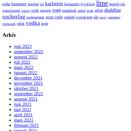
lime
karlstein
hummer
isi
koriander
molekylär
ingefära
kyckling
grillat
rom
skaldjur
sifon
gastronomi
romdrink
scan
oxfilé
ostron
rapsgris
sallad
sockerlag
sous vide
sås
sommarmat
svenskt kött
stekhäll
tonic
vaktelägg
vodka
vermouth
vitlök
äpple
Arkiv
juni 2023
september 2022
augusti 2022
juli 2022
mars 2022
januari 2022
december 2021
november 2021
oktober 2021
september 2021
augusti 2021
juni 2021
maj 2021
april 2021
mars 2021
februari 2021
januari 2021