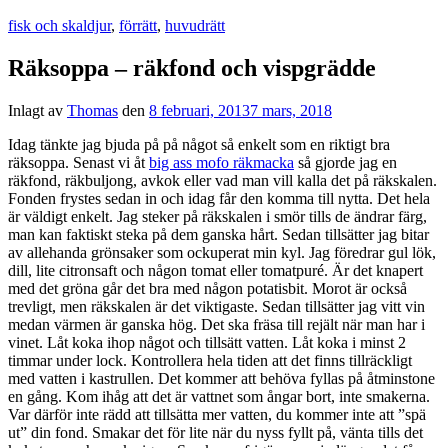
fisk och skaldjur
,
förrätt
,
huvudrätt
Räksoppa – räkfond och vispgrädde
Inlagt av
Thomas
den
8 februari, 2013
7 mars, 2018
Idag tänkte jag bjuda på på något så enkelt som en riktigt bra
räksoppa. Senast vi åt
big ass mofo räkmacka
så gjorde jag en
räkfond, räkbuljong, avkok eller vad man vill kalla det på räkskalen.
Fonden frystes sedan in och idag får den komma till nytta. Det hela
är väldigt enkelt. Jag steker på räkskalen i smör tills de ändrar färg,
man kan faktiskt steka på dem ganska hårt. Sedan tillsätter jag bitar
av allehanda grönsaker som ockuperat min kyl. Jag föredrar gul lök,
dill, lite citronsaft och någon tomat eller tomatpuré. Är det knapert
med det gröna går det bra med någon potatisbit. Morot är också
trevligt, men räkskalen är det viktigaste. Sedan tillsätter jag vitt vin
medan värmen är ganska hög. Det ska fräsa till rejält när man har i
vinet. Låt koka ihop något och tillsätt vatten. Låt koka i minst 2
timmar under lock. Kontrollera hela tiden att det finns tillräckligt
med vatten i kastrullen. Det kommer att behöva fyllas på åtminstone
en gång. Kom ihåg att det är vattnet som ångar bort, inte smakerna.
Var därför inte rädd att tillsätta mer vatten, du kommer inte att ”spä
ut” din fond. Smakar det för lite när du nyss fyllt på, vänta tills det