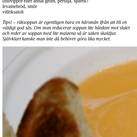
(dillvippor eller annat grönt, persilja, sparris?
levainebröd, smör
vitlöksaioli
Tips! – räksoppan är egentligen bara en hårsmån ifrån att bli en
väldigt god sås. Om man reducerar soppan lite hårdare mot slutet
och reder av soppan med lite maizena så är saken skaldjur.
Självklart kanske man inte då behöver göra lika mycket.