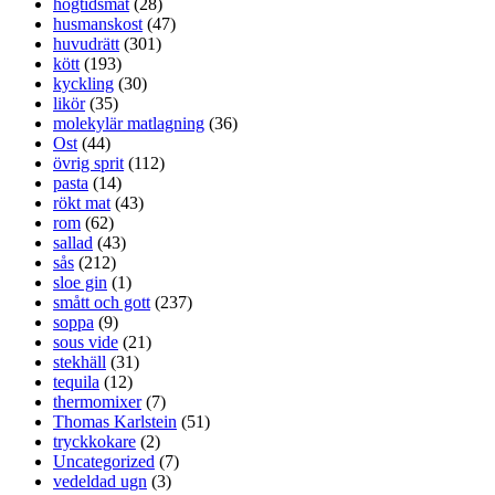
högtidsmat
(28)
husmanskost
(47)
huvudrätt
(301)
kött
(193)
kyckling
(30)
likör
(35)
molekylär matlagning
(36)
Ost
(44)
övrig sprit
(112)
pasta
(14)
rökt mat
(43)
rom
(62)
sallad
(43)
sås
(212)
sloe gin
(1)
smått och gott
(237)
soppa
(9)
sous vide
(21)
stekhäll
(31)
tequila
(12)
thermomixer
(7)
Thomas Karlstein
(51)
tryckkokare
(2)
Uncategorized
(7)
vedeldad ugn
(3)