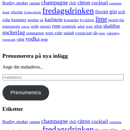
champagne
citron
cocktail
Bradley smoker
chili
campari
cointreau
fredagsdrinken
gin
förrätt
grill
efterrätt
drink
fredagsdrink
lime
karlstein
hummer
isi
koriander
molekylär
ingefära
kyckling
grillat
rom
skaldjur
sifon
gastronomi
romdrink
scan
oxfilé
ostron
rapsgris
sallad
sockerlag
sous vide
sås
sommarmat
svenskt kött
stekhäll
tonic
vaktelägg
vodka
vermouth
vitlök
äpple
Prenumerera på nya inlägg
Ange din mailadress...
mailadress
Prenumerera
Etiketter
champagne
citron
cocktail
Bradley smoker
chili
campari
cointreau
fredagsdrinken