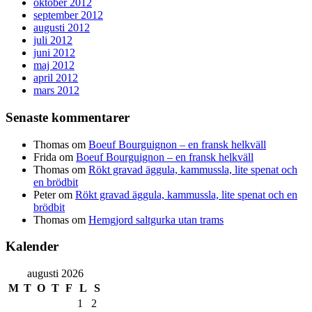
oktober 2012
september 2012
augusti 2012
juli 2012
juni 2012
maj 2012
april 2012
mars 2012
Senaste kommentarer
Thomas
om
Boeuf Bourguignon – en fransk helkväll
Frida
om
Boeuf Bourguignon – en fransk helkväll
Thomas
om
Rökt gravad äggula, kammussla, lite spenat och
en brödbit
Peter
om
Rökt gravad äggula, kammussla, lite spenat och en
brödbit
Thomas
om
Hemgjord saltgurka utan trams
Kalender
augusti 2026
M
T
O
T
F
L
S
1
2