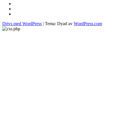
sous
vide
molekylär
matlagning
pasta
Drivs med WordPress
|
Tema: Dyad av
WordPress.com