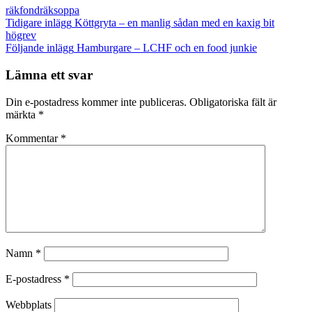
räkfond
räksoppa
Inläggsnavigering
Tidigare inlägg
Köttgryta – en manlig sådan med en kaxig bit
högrev
Följande inlägg
Hamburgare – LCHF och en food junkie
Lämna ett svar
Din e-postadress kommer inte publiceras.
Obligatoriska fält är
märkta
*
Kommentar
*
Namn
*
E-postadress
*
Webbplats