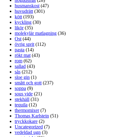
högtidsmat
(28)
husmanskost
(47)
huvudrätt
(301)
kött
(193)
kyckling
(30)
likör
(35)
molekylär matlagning
(36)
Ost
(44)
övrig sprit
(112)
pasta
(14)
rökt mat
(43)
rom
(62)
sallad
(43)
sås
(212)
sloe gin
(1)
smått och gott
(237)
soppa
(9)
sous vide
(21)
stekhäll
(31)
tequila
(12)
thermomixer
(7)
Thomas Karlstein
(51)
tryckkokare
(2)
Uncategorized
(7)
vedeldad ugn
(3)