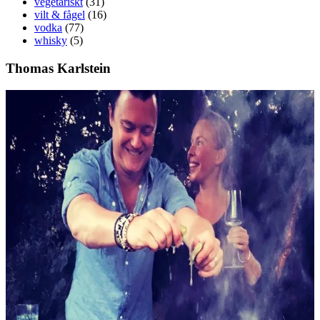
vegetariskt
(31)
vilt & fågel
(16)
vodka
(77)
whisky
(5)
Thomas Karlstein