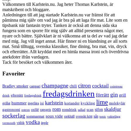
Välkommen till Karlstein.nu. Jag heter Thomas Karlstein, är
matskribent och bloggare.
Anledningen till att jag startade Karlstein.nu var främst för att
påminna mig själv om vad jag är bra på att laga för mat. Lite som en
tipsbank när fantasin tryter. Tanken är också att denna sida ska
fungera som en sporre för mig själv att alltid presentera något mer,
nyare och bättre. Självklart är ni välkomna att ta del av vad jag delar
med mig. Jag vill inget annat. Här finner ni en blandning av all sorts
mat. Små tilltugg, svenska klassiker, fine dining, bra mat, vin, dryck
och efterrätter. Allt kryddat med en himla massa ironi och överdrivna
anekdoter ifrån vardagen.
Tack för besöket och välkommen åter.
Favoriter
champagne
citron
cocktail
Bradley smoker
chili
campari
cointreau
fredagsdrinken
gin
förrätt
grill
efterrätt
drink
fredagsdrink
lime
karlstein
hummer
isi
koriander
molekylär
ingefära
kyckling
grillat
rom
skaldjur
sifon
gastronomi
romdrink
scan
oxfilé
ostron
rapsgris
sallad
sockerlag
sous vide
sås
sommarmat
svenskt kött
stekhäll
tonic
vaktelägg
vodka
vermouth
vitlök
äpple