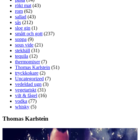
rökt mat
(43)
rom
(62)
sallad
(43)
sås
(212)
sloe gin
(1)
smått och gott
(237)
soppa
(9)
sous vide
(21)
stekhäll
(31)
tequila
(12)
thermomixer
(7)
Thomas Karlstein
(51)
tryckkokare
(2)
Uncategorized
(7)
vedeldad ugn
(3)
vegetariskt
(31)
vilt & fågel
(16)
vodka
(77)
whisky
(5)
Thomas Karlstein