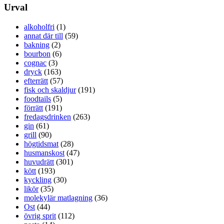
Urval
alkoholfri
(1)
annat där till
(59)
bakning
(2)
bourbon
(6)
cognac
(3)
dryck
(163)
efterrätt
(57)
fisk och skaldjur
(191)
foodtails
(5)
förrätt
(191)
fredagsdrinken
(263)
gin
(61)
grill
(90)
högtidsmat
(28)
husmanskost
(47)
huvudrätt
(301)
kött
(193)
kyckling
(30)
likör
(35)
molekylär matlagning
(36)
Ost
(44)
övrig sprit
(112)