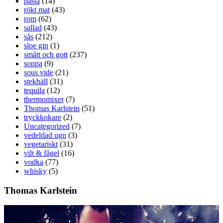
pasta
(14)
rökt mat
(43)
rom
(62)
sallad
(43)
sås
(212)
sloe gin
(1)
smått och gott
(237)
soppa
(9)
sous vide
(21)
stekhäll
(31)
tequila
(12)
thermomixer
(7)
Thomas Karlstein
(51)
tryckkokare
(2)
Uncategorized
(7)
vedeldad ugn
(3)
vegetariskt
(31)
vilt & fågel
(16)
vodka
(77)
whisky
(5)
Thomas Karlstein