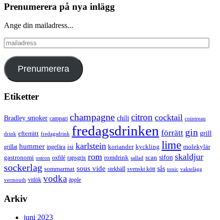
Prenumerera på nya inlägg
Ange din mailadress...
mailadress
Prenumerera
Etiketter
champagne
citron
cocktail
Bradley smoker
chili
campari
cointreau
fredagsdrinken
gin
förrätt
grill
efterrätt
drink
fredagsdrink
lime
karlstein
hummer
isi
koriander
molekylär
ingefära
kyckling
grillat
rom
skaldjur
sifon
gastronomi
romdrink
scan
oxfilé
ostron
rapsgris
sallad
sockerlag
sous vide
sås
sommarmat
svenskt kött
stekhäll
tonic
vaktelägg
vodka
vermouth
vitlök
äpple
Arkiv
juni 2023