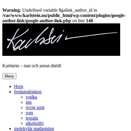
Warning
: Undefined variable $galink_author_id in
/var/www/karlstein.nu/public_html/wp-content/plugins/google-
author-link/google-author-link.php
on line
148
Hoppa
till
innehåll
Karlstein – mat och annat därtill
Meny
Hem
fredagsdrinken
vodka
gin
övrig sprit
rom
tequila
alkoholfri
molekylär matlagning