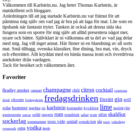
Välkommen till Karlstein.nu. Jag heter Thomas Karlstein, är
matskribent och bloggare.
Anledningen till att jag startade Karlstein.nu var främst för att
påminna mig själv om vad jag är bra på att laga för mat. Lite som en
tipsbank när fantasin tryter. Tanken är också att denna sida ska
fungera som en sporre för mig själv att alltid presentera något mer,
nyare och bättre. Självklart är ni välkomna att ta del av vad jag delar
med mig. Jag vill inget annat. Här finner ni en blandning av all sorts
mat. Små tilltugg, svenska klassiker, fine dining, bra mat, vin, dryck
och efterrätter. Allt kryddat med en himla massa ironi och överdrivna
anekdoter ifrån vardagen.
Tack för besöket och välkommen åter.
Favoriter
champagne
citron
cocktail
Bradley smoker
chili
campari
cointreau
fredagsdrinken
gin
förrätt
grill
efterrätt
drink
fredagsdrink
lime
karlstein
hummer
isi
koriander
molekylär
ingefära
kyckling
grillat
rom
skaldjur
sifon
gastronomi
romdrink
scan
oxfilé
ostron
rapsgris
sallad
sockerlag
sous vide
sås
sommarmat
svenskt kött
stekhäll
tonic
vaktelägg
vodka
vermouth
vitlök
äpple