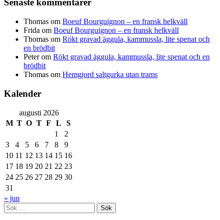
Senaste kommentarer
Thomas
om
Boeuf Bourguignon – en fransk helkväll
Frida
om
Boeuf Bourguignon – en fransk helkväll
Thomas
om
Rökt gravad äggula, kammussla, lite spenat och
en brödbit
Peter
om
Rökt gravad äggula, kammussla, lite spenat och en
brödbit
Thomas
om
Hemgjord saltgurka utan trams
Kalender
augusti 2026
M
T
O
T
F
L
S
1
2
3
4
5
6
7
8
9
10
11
12
13
14
15
16
17
18
19
20
21
22
23
24
25
26
27
28
29
30
31
« jun
Sök
efter: