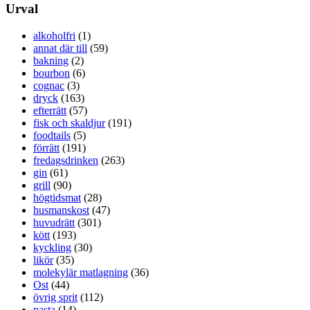
Urval
alkoholfri
(1)
annat där till
(59)
bakning
(2)
bourbon
(6)
cognac
(3)
dryck
(163)
efterrätt
(57)
fisk och skaldjur
(191)
foodtails
(5)
förrätt
(191)
fredagsdrinken
(263)
gin
(61)
grill
(90)
högtidsmat
(28)
husmanskost
(47)
huvudrätt
(301)
kött
(193)
kyckling
(30)
likör
(35)
molekylär matlagning
(36)
Ost
(44)
övrig sprit
(112)
pasta
(14)