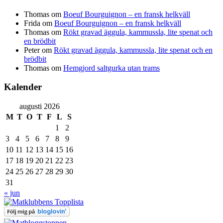
Thomas
om
Boeuf Bourguignon – en fransk helkväll
Frida
om
Boeuf Bourguignon – en fransk helkväll
Thomas
om
Rökt gravad äggula, kammussla, lite spenat och
en brödbit
Peter
om
Rökt gravad äggula, kammussla, lite spenat och en
brödbit
Thomas
om
Hemgjord saltgurka utan trams
Kalender
augusti 2026
M
T
O
T
F
L
S
1
2
3
4
5
6
7
8
9
10
11
12
13
14
15
16
17
18
19
20
21
22
23
24
25
26
27
28
29
30
31
« jun