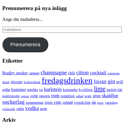
Prenumerera på nya inlägg
Ange din mailadress...
mailadress
Prenumerera
Etiketter
champagne
citron
cocktail
Bradley smoker
chili
campari
cointreau
fredagsdrinken
gin
förrätt
grill
efterrätt
drink
fredagsdrink
lime
karlstein
hummer
isi
koriander
molekylär
ingefära
kyckling
grillat
rom
skaldjur
sifon
gastronomi
romdrink
scan
oxfilé
ostron
rapsgris
sallad
sockerlag
sous vide
sås
sommarmat
svenskt kött
stekhäll
tonic
vaktelägg
vodka
vermouth
vitlök
äpple
Arkiv