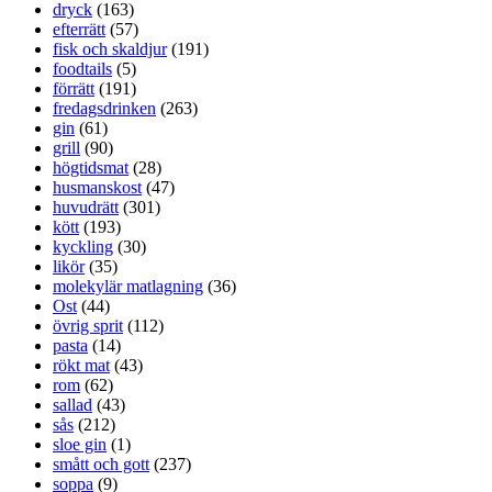
dryck
(163)
efterrätt
(57)
fisk och skaldjur
(191)
foodtails
(5)
förrätt
(191)
fredagsdrinken
(263)
gin
(61)
grill
(90)
högtidsmat
(28)
husmanskost
(47)
huvudrätt
(301)
kött
(193)
kyckling
(30)
likör
(35)
molekylär matlagning
(36)
Ost
(44)
övrig sprit
(112)
pasta
(14)
rökt mat
(43)
rom
(62)
sallad
(43)
sås
(212)
sloe gin
(1)
smått och gott
(237)
soppa
(9)