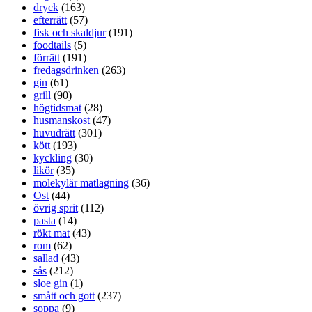
dryck
(163)
efterrätt
(57)
fisk och skaldjur
(191)
foodtails
(5)
förrätt
(191)
fredagsdrinken
(263)
gin
(61)
grill
(90)
högtidsmat
(28)
husmanskost
(47)
huvudrätt
(301)
kött
(193)
kyckling
(30)
likör
(35)
molekylär matlagning
(36)
Ost
(44)
övrig sprit
(112)
pasta
(14)
rökt mat
(43)
rom
(62)
sallad
(43)
sås
(212)
sloe gin
(1)
smått och gott
(237)
soppa
(9)