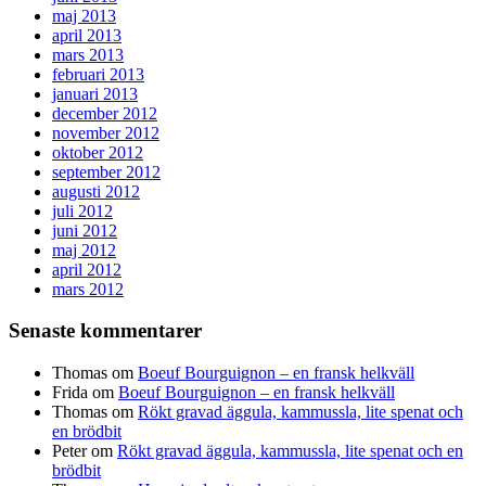
maj 2013
april 2013
mars 2013
februari 2013
januari 2013
december 2012
november 2012
oktober 2012
september 2012
augusti 2012
juli 2012
juni 2012
maj 2012
april 2012
mars 2012
Senaste kommentarer
Thomas
om
Boeuf Bourguignon – en fransk helkväll
Frida
om
Boeuf Bourguignon – en fransk helkväll
Thomas
om
Rökt gravad äggula, kammussla, lite spenat och
en brödbit
Peter
om
Rökt gravad äggula, kammussla, lite spenat och en
brödbit