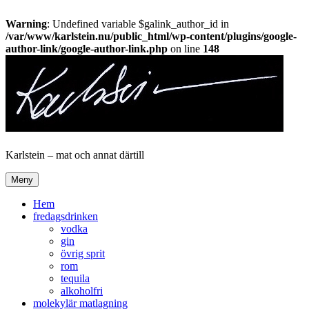
Warning
: Undefined variable $galink_author_id in
/var/www/karlstein.nu/public_html/wp-content/plugins/google-
author-link/google-author-link.php
on line
148
Hoppa
till
innehåll
Karlstein – mat och annat därtill
Meny
Hem
fredagsdrinken
vodka
gin
övrig sprit
rom
tequila
alkoholfri
molekylär matlagning