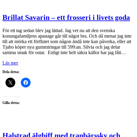
Brillat Savarin – ett frosseri i livets goda
För ett tag sedan blev jag lättad. Jag vet nu att den svenska
konungafamiljens apanage går till något bra. Och då menar jag inte
till att mörka ett förflutet som någon ändå inte kan påverka, eller att
Tjabo köper nya gummiringar till 599:an. Silvia och jag delar
samma smak för ostar. Enligt inte helt säkra källor har jag fått…
Läs mer
Dela detta:
Gilla detta:
Halstrad älgbiff med tranbärssky och