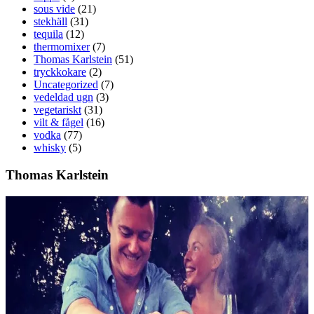
sous vide
(21)
stekhäll
(31)
tequila
(12)
thermomixer
(7)
Thomas Karlstein
(51)
tryckkokare
(2)
Uncategorized
(7)
vedeldad ugn
(3)
vegetariskt
(31)
vilt & fågel
(16)
vodka
(77)
whisky
(5)
Thomas Karlstein