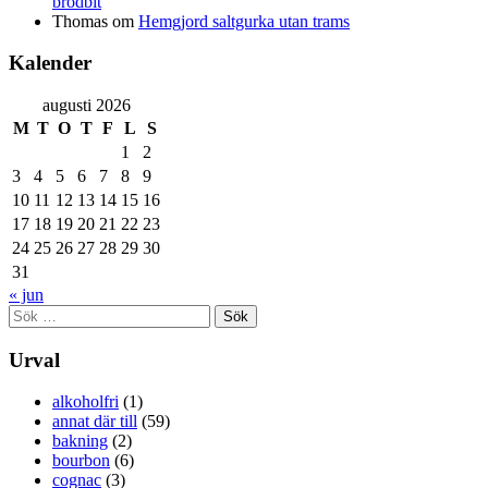
brödbit
Thomas
om
Hemgjord saltgurka utan trams
Kalender
augusti 2026
M
T
O
T
F
L
S
1
2
3
4
5
6
7
8
9
10
11
12
13
14
15
16
17
18
19
20
21
22
23
24
25
26
27
28
29
30
31
« jun
Sök
efter:
Urval
alkoholfri
(1)
annat där till
(59)
bakning
(2)
bourbon
(6)
cognac
(3)