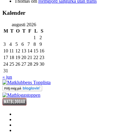
Thomas
om
Hemgjord saltgurka utan trams
Kalender
augusti 2026
M
T
O
T
F
L
S
1
2
3
4
5
6
7
8
9
10
11
12
13
14
15
16
17
18
19
20
21
22
23
24
25
26
27
28
29
30
31
« jun
förrätt
huvudrätt
efterrätt
fredagsdrinken