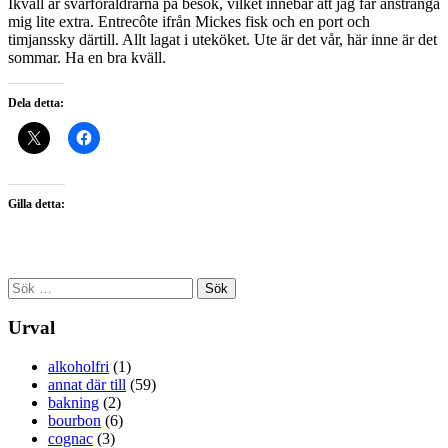
Ikväll är svärföräldrarna på besök, vilket innebär att jag får anstränga
mig lite extra. Entrecôte ifrån Mickes fisk och en port och
timjanssky därtill. Allt lagat i uteköket. Ute är det vår, här inne är det
sommar. Ha en bra kväll.
Dela detta:
Gilla detta:
Sök
efter:
Urval
alkoholfri
(1)
annat där till
(59)
bakning
(2)
bourbon
(6)
cognac
(3)