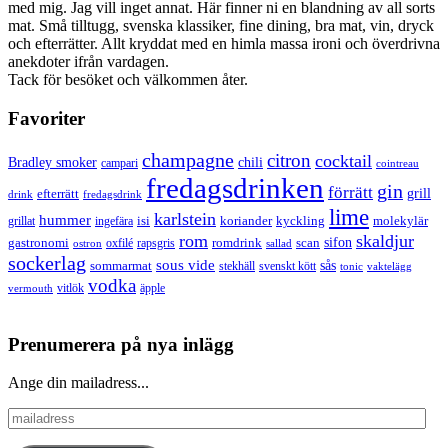
med mig. Jag vill inget annat. Här finner ni en blandning av all sorts
mat. Små tilltugg, svenska klassiker, fine dining, bra mat, vin, dryck
och efterrätter. Allt kryddat med en himla massa ironi och överdrivna
anekdoter ifrån vardagen.
Tack för besöket och välkommen åter.
Favoriter
champagne
citron
cocktail
Bradley smoker
chili
campari
cointreau
fredagsdrinken
gin
förrätt
grill
efterrätt
drink
fredagsdrink
lime
karlstein
hummer
isi
koriander
molekylär
ingefära
kyckling
grillat
rom
skaldjur
sifon
gastronomi
romdrink
scan
oxfilé
ostron
rapsgris
sallad
sockerlag
sous vide
sås
sommarmat
svenskt kött
stekhäll
tonic
vaktelägg
vodka
vermouth
vitlök
äpple
Prenumerera på nya inlägg
Ange din mailadress...
mailadress