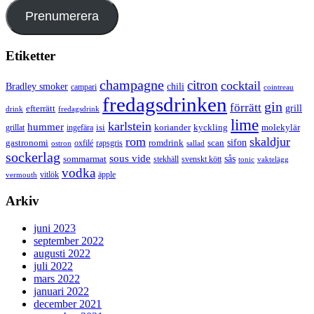
Prenumerera
Etiketter
champagne
citron
cocktail
Bradley smoker
chili
campari
cointreau
fredagsdrinken
gin
förrätt
grill
efterrätt
drink
fredagsdrink
lime
karlstein
hummer
isi
koriander
molekylär
ingefära
kyckling
grillat
rom
skaldjur
sifon
gastronomi
romdrink
scan
oxfilé
ostron
rapsgris
sallad
sockerlag
sous vide
sås
sommarmat
svenskt kött
stekhäll
tonic
vaktelägg
vodka
vermouth
vitlök
äpple
Arkiv
juni 2023
september 2022
augusti 2022
juli 2022
mars 2022
januari 2022
december 2021