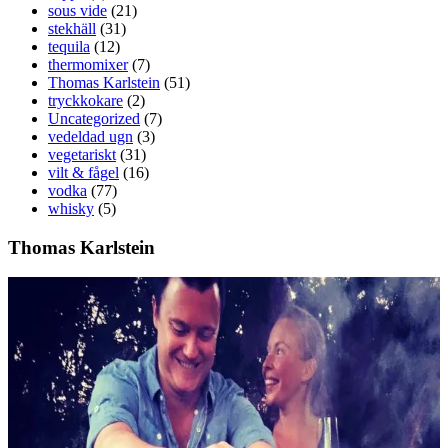
sous vide
(21)
stekhäll
(31)
tequila
(12)
thermomixer
(7)
Thomas Karlstein
(51)
tryckkokare
(2)
Uncategorized
(7)
vedeldad ugn
(3)
vegetariskt
(31)
vilt & fågel
(16)
vodka
(77)
whisky
(5)
Thomas Karlstein