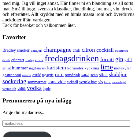
med mig. Jag vill inget annat. Här finner ni en blandning av all sorts
mat. Små tilltugg, svenska klassiker, fine dining, bra mat, vin, dryck
och efterrätter. Allt kryddat med en himla massa ironi och överdrivna
anekdoter ifrån vardagen.
Tack för besöket och välkommen åter.
Favoriter
champagne
citron
cocktail
Bradley smoker
chili
campari
cointreau
fredagsdrinken
gin
förrätt
grill
efterrätt
drink
fredagsdrink
lime
karlstein
hummer
isi
koriander
molekylär
ingefära
kyckling
grillat
rom
skaldjur
sifon
gastronomi
romdrink
scan
oxfilé
ostron
rapsgris
sallad
sockerlag
sous vide
sås
sommarmat
svenskt kött
stekhäll
tonic
vaktelägg
vodka
vermouth
vitlök
äpple
Prenumerera på nya inlägg
Ange din mailadress...
mailadress