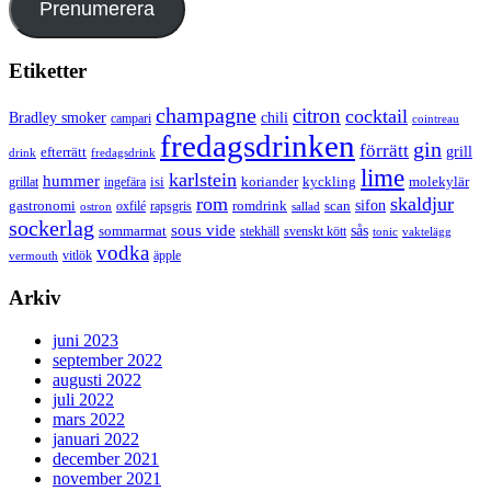
Prenumerera
Etiketter
champagne
citron
cocktail
Bradley smoker
chili
campari
cointreau
fredagsdrinken
gin
förrätt
grill
efterrätt
drink
fredagsdrink
lime
karlstein
hummer
isi
koriander
molekylär
ingefära
kyckling
grillat
rom
skaldjur
sifon
gastronomi
romdrink
scan
oxfilé
ostron
rapsgris
sallad
sockerlag
sous vide
sås
sommarmat
svenskt kött
stekhäll
tonic
vaktelägg
vodka
vermouth
vitlök
äpple
Arkiv
juni 2023
september 2022
augusti 2022
juli 2022
mars 2022
januari 2022
december 2021
november 2021