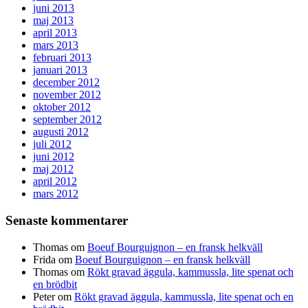
juni 2013
maj 2013
april 2013
mars 2013
februari 2013
januari 2013
december 2012
november 2012
oktober 2012
september 2012
augusti 2012
juli 2012
juni 2012
maj 2012
april 2012
mars 2012
Senaste kommentarer
Thomas
om
Boeuf Bourguignon – en fransk helkväll
Frida
om
Boeuf Bourguignon – en fransk helkväll
Thomas
om
Rökt gravad äggula, kammussla, lite spenat och
en brödbit
Peter
om
Rökt gravad äggula, kammussla, lite spenat och en