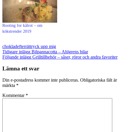
Rooting for kålrot – om
kökstrender 2019
choklad
efterrätt
ryck upp mig
Inläggsnavigering
Tidigare inlägg
Bilpannacotta – Ahlgrens bilar
Följande inlägg
Grilltillbehör – såser, röror och andra favoriter
Lämna ett svar
Din e-postadress kommer inte publiceras.
Obligatoriska fält är
märkta
*
Kommentar
*