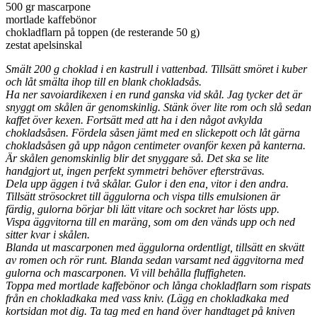
500 gr mascarpone
mortlade kaffebönor
chokladflarn på toppen (de resterande 50 g)
zestat apelsinskal
Smält 200 g choklad i en kastrull i vattenbad. Tillsätt smöret i kuber
och låt smälta ihop till en blank chokladsås.
Ha ner
savoiardikexen i en rund ganska vid skål. Jag tycker det är
snyggt om skålen är genomskinlig. Stänk
över
lite rom och slå sedan
kaffet över kexen. Fortsätt med att ha i den något avkylda
chokladsåsen. Fördela såsen jämt med en slickepott och låt gärna
chokladsåsen gå upp någon centimeter ovanför kexen på kanterna.
Är skålen genomskinlig
blir det snyggare så. Det ska se lite
handgjort ut, ingen perfekt symmetri behöver eftersträvas.
Dela upp äggen i två skålar. Gulor i den ena, vitor i den andra.
Tillsätt strösockret till äggulorna och vispa tills emulsionen är
färdig, gulorna börjar bli lätt vitare och sockret har lösts upp.
Vispa äggvitorna till en maräng, som om den vänds upp och ned
sitter kvar i skålen.
Blanda ut mascarponen med äggulorna ordentligt, tillsätt en skvätt
av romen och rör runt. Blanda sedan varsamt ned äggvitorna med
gulorna och mascarponen. Vi vill behålla fluffigheten.
Toppa med mortlade kaffebönor och långa chokladflarn som rispats
från en chokladkaka med vass kniv. (Lägg en chokladkaka med
kortsidan mot dig. Ta tag med en hand över handtaget på kniven