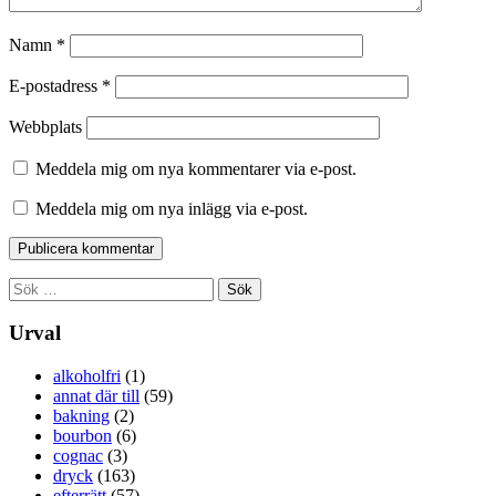
Namn
*
E-postadress
*
Webbplats
Meddela mig om nya kommentarer via e-post.
Meddela mig om nya inlägg via e-post.
Sök
efter:
Urval
alkoholfri
(1)
annat där till
(59)
bakning
(2)
bourbon
(6)
cognac
(3)
dryck
(163)
efterrätt
(57)