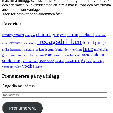
mat. Små tilltugg, svenska klassiker, fine dining, bra mat, vin, dryck
och efterrätter. Allt kryddat med en himla massa ironi och överdrivna
anekdoter ifrån vardagen.
Tack för besöket och välkommen åter.
Favoriter
champagne
citron
cocktail
Bradley smoker
chili
campari
cointreau
fredagsdrinken
gin
förrätt
grill
efterrätt
drink
fredagsdrink
lime
karlstein
hummer
isi
koriander
molekylär
ingefära
kyckling
grillat
rom
skaldjur
sifon
gastronomi
romdrink
scan
oxfilé
ostron
rapsgris
sallad
sockerlag
sous vide
sås
sommarmat
svenskt kött
stekhäll
tonic
vaktelägg
vodka
vermouth
vitlök
äpple
Prenumerera på nya inlägg
Ange din mailadress...
mailadress
Prenumerera