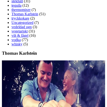
stekhäll
(31)
tequila
(12)
thermomixer
(7)
Thomas Karlstein
(51)
tryckkokare
(2)
Uncategorized
(7)
vedeldad ugn
(3)
vegetariskt
(31)
vilt & fågel
(16)
vodka
(77)
whisky
(5)
Thomas Karlstein