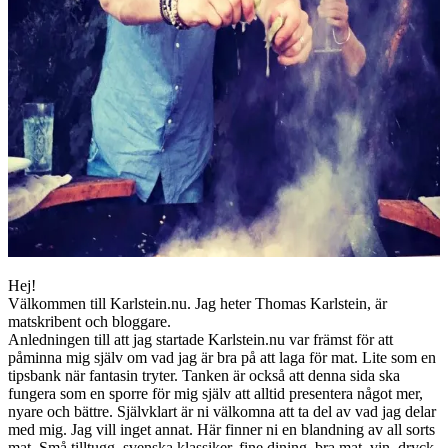
Hej!
Välkommen till Karlstein.nu. Jag heter Thomas Karlstein, är
matskribent och bloggare.
Anledningen till att jag startade Karlstein.nu var främst för att
påminna mig själv om vad jag är bra på att laga för mat. Lite som en
tipsbank när fantasin tryter. Tanken är också att denna sida ska
fungera som en sporre för mig själv att alltid presentera något mer,
nyare och bättre. Självklart är ni välkomna att ta del av vad jag delar
med mig. Jag vill inget annat. Här finner ni en blandning av all sorts
mat. Små tilltugg, svenska klassiker, fine dining, bra mat, vin, dryck