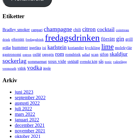
Etiketter
champagne
citron
cocktail
Bradley smoker
chili
campari
cointreau
fredagsdrinken
gin
förrätt
grill
efterrätt
drink
fredagsdrink
lime
karlstein
hummer
isi
koriander
molekylär
ingefära
kyckling
grillat
rom
skaldjur
sifon
gastronomi
romdrink
scan
oxfilé
ostron
rapsgris
sallad
sockerlag
sous vide
sås
sommarmat
svenskt kött
stekhäll
tonic
vaktelägg
vodka
vermouth
vitlök
äpple
Arkiv
juni 2023
september 2022
augusti 2022
juli 2022
mars 2022
januari 2022
december 2021
november 2021
oktober 2021