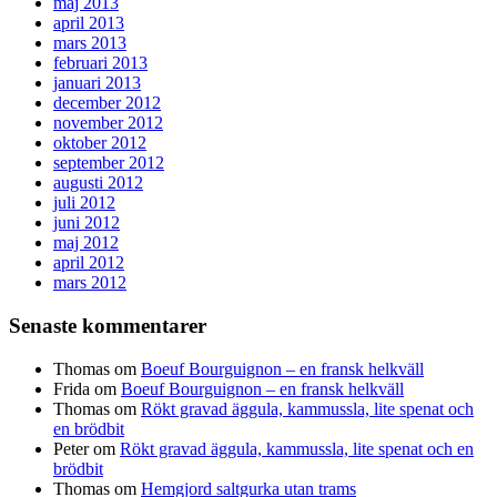
maj 2013
april 2013
mars 2013
februari 2013
januari 2013
december 2012
november 2012
oktober 2012
september 2012
augusti 2012
juli 2012
juni 2012
maj 2012
april 2012
mars 2012
Senaste kommentarer
Thomas
om
Boeuf Bourguignon – en fransk helkväll
Frida
om
Boeuf Bourguignon – en fransk helkväll
Thomas
om
Rökt gravad äggula, kammussla, lite spenat och
en brödbit
Peter
om
Rökt gravad äggula, kammussla, lite spenat och en
brödbit
Thomas
om
Hemgjord saltgurka utan trams