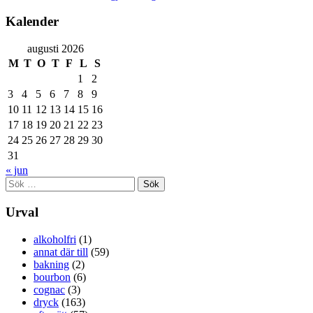
Kalender
augusti 2026
M
T
O
T
F
L
S
1
2
3
4
5
6
7
8
9
10
11
12
13
14
15
16
17
18
19
20
21
22
23
24
25
26
27
28
29
30
31
« jun
Sök
efter:
Urval
alkoholfri
(1)
annat där till
(59)
bakning
(2)
bourbon
(6)
cognac
(3)
dryck
(163)