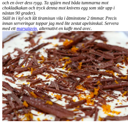
och en över dess rygg. Ta spjärn med båda tummarna mot
chokladkakan och tryck denna mot knivens egg som står upp i
nästan 90 grader).
Ställ in i kyl och låt tiramisun vila i åtminstone 2 timmar. Precis
innan serveringar toppar jag med lite zestat apelsinskal. Servera
med ett
marsalavin,
alternativt en kaffe med avec.