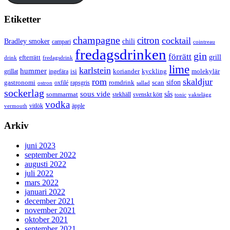
Etiketter
champagne
citron
cocktail
Bradley smoker
chili
campari
cointreau
fredagsdrinken
gin
förrätt
grill
efterrätt
drink
fredagsdrink
lime
karlstein
hummer
isi
koriander
molekylär
ingefära
kyckling
grillat
rom
skaldjur
sifon
gastronomi
romdrink
scan
oxfilé
ostron
rapsgris
sallad
sockerlag
sous vide
sås
sommarmat
svenskt kött
stekhäll
tonic
vaktelägg
vodka
vermouth
vitlök
äpple
Arkiv
juni 2023
september 2022
augusti 2022
juli 2022
mars 2022
januari 2022
december 2021
november 2021
oktober 2021
september 2021