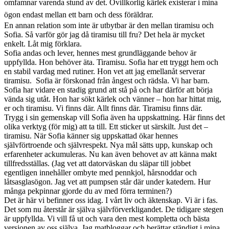
omfamnar varenda stund av det.
Ovillkorlig kärlek existerar i mina
ögon endast mellan ett barn och dess föräldrar.
En annan relation som inte är utbytbar är den mellan tiramisu och
Sofia. Så varför gör jag då tiramisu till fru? Det hela är mycket
enkelt. Låt mig förklara.
Sofia andas och lever, hennes mest grundläggande behov är
uppfyllda. Hon behöver äta. Tiramisu. Sofia har ett tryggt hem och
en stabil vardag med rutiner. Hon vet att jag emellanåt serverar
tiramisu. Sofia är förskonad från ångest och rädsla. Vi har barn.
Sofia har vidare en stadig grund att stå på och har därför att börja
vända sig utåt. Hon har sökt kärlek och vänner – hon har hittat mig,
er och tiramisu. Vi finns där. Allt finns där. Tiramisu finns där.
Trygg i sin gemenskap vill Sofia även ha uppskattning. Här finns det
olika verktyg (för mig) att ta till. Ett sticker ut särskilt. Just det –
tiramisu. När Sofia känner sig uppskattad ökar hennes
självförtroende och självrespekt. Nya mål sätts upp, kunskap och
erfarenheter ackumuleras. Nu kan även behovet av att känna makt
tillfredsställas. (Jag vet att datorväskan du släpar till jobbet
egentligen innehåller ombyte med pennkjol, hårsnoddar och
låtsasglasögon. Jag vet att pumpsen står där under katedern. Hur
många pekpinnar gjorde du av med förra terminen?)
Det är här vi befinner oss idag. I vårt liv och äktenskap. Vi är i fas.
Det som nu återstår är själva självförverkligandet. De tidigare stegen
är uppfyllda. Vi vill få ut och vara den mest kompletta och bästa
versionen av oss själva. Jag matbloggar och berättar ständigt i mina