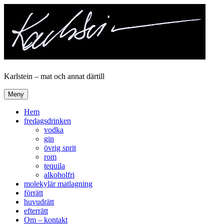
Hoppa
till
innehåll
Karlstein – mat och annat därtill
Meny
Hem
fredagsdrinken
vodka
gin
övrig sprit
rom
tequila
alkoholfri
molekylär matlagning
förrätt
huvudrätt
efterrätt
Om – kontakt