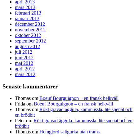
april 2013
mars 2013
februari 2013
januari 2013
december 2012
november 2012
oktober 2012
september 2012
augusti 2012
juli 2012
juni 2012
maj 2012
april 2012
mars 2012
Senaste kommentarer
Thomas
om
Boeuf Bourguignon – en fransk helkväll
Frida
om
Boeuf Bourguignon – en fransk helkväll
Thomas
om
Rökt gravad äggula, kammussla, lite spenat och
en brödbit
Peter
om
Rökt gravad äggula, kammussla, lite spenat och en
brödbit
Thomas
om
Hemgjord saltgurka utan trams