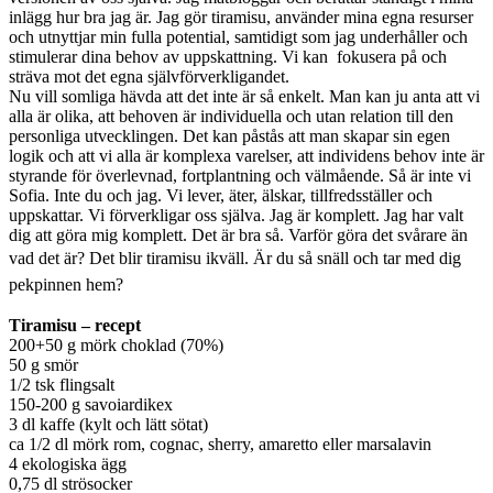
inlägg hur bra jag är. Jag gör tiramisu, använder mina egna resurser
och utnyttjar min fulla potential, samtidigt som jag underhåller och
stimulerar dina behov av uppskattning. Vi kan fokusera på och
sträva mot det egna självförverkligandet.
Nu vill somliga hävda att det inte är så enkelt. Man kan ju anta att vi
alla är olika, att behoven är individuella och utan relation till den
personliga utvecklingen. Det kan påstås att man skapar sin egen
logik och att vi alla är komplexa varelser, att individens behov inte är
styrande för överlevnad, fortplantning och välmående. Så är inte vi
Sofia. Inte du och jag. Vi lever, äter, älskar, tillfredsställer och
uppskattar. Vi förverkligar oss själva. Jag är komplett. Jag har valt
dig att göra mig komplett. Det är bra så. Varför göra det svårare än
vad det är?
Det blir tiramisu ikväll. Är du så snäll och tar med dig
pekpinnen hem?
Tiramisu – recept
200+50 g mörk choklad (70%)
50 g smör
1/2 tsk flingsalt
150-200 g savoiardikex
3 dl kaffe (kylt och lätt sötat)
ca 1/2 dl mörk rom, cognac, sherry, amaretto eller marsalavin
4 ekologiska ägg
0,75 dl strösocker