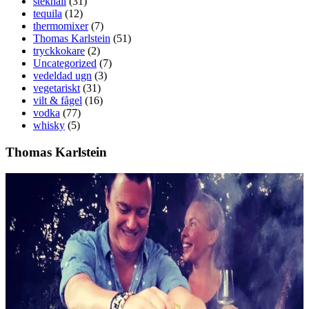
stekhäll
(31)
tequila
(12)
thermomixer
(7)
Thomas Karlstein
(51)
tryckkokare
(2)
Uncategorized
(7)
vedeldad ugn
(3)
vegetariskt
(31)
vilt & fågel
(16)
vodka
(77)
whisky
(5)
Thomas Karlstein