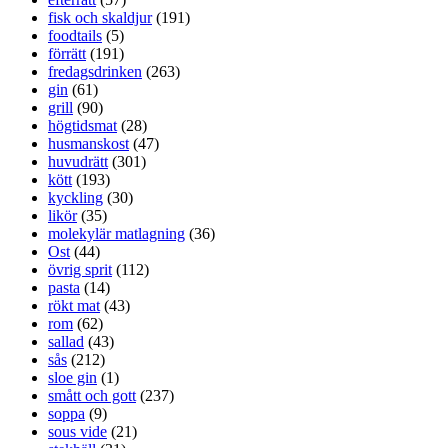
fisk och skaldjur
(191)
foodtails
(5)
förrätt
(191)
fredagsdrinken
(263)
gin
(61)
grill
(90)
högtidsmat
(28)
husmanskost
(47)
huvudrätt
(301)
kött
(193)
kyckling
(30)
likör
(35)
molekylär matlagning
(36)
Ost
(44)
övrig sprit
(112)
pasta
(14)
rökt mat
(43)
rom
(62)
sallad
(43)
sås
(212)
sloe gin
(1)
smått och gott
(237)
soppa
(9)
sous vide
(21)