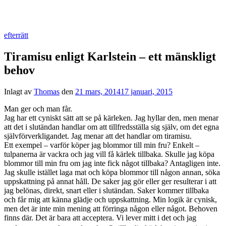
efterrätt
Tiramisu enligt Karlstein – ett mänskligt
behov
Inlagt av
Thomas
den
21 mars, 2014
17 januari, 2015
Man ger och man får.
Jag har ett cyniskt sätt att se på kärleken. Jag hyllar den, men menar
att det i slutändan handlar om att tillfredsställa sig själv, om det egna
självförverkligandet. Jag menar att det handlar om tiramisu.
Ett exempel – varför köper jag blommor till min fru? Enkelt –
tulpanerna är vackra och jag vill få kärlek tillbaka. Skulle jag köpa
blommor till min fru om jag inte fick något tillbaka? Antagligen inte.
Jag skulle istället laga mat och köpa blommor till någon annan, söka
uppskattning på annat håll. De saker jag gör eller ger resulterar i att
jag belönas, direkt, snart eller i slutändan. Saker kommer tillbaka
och får mig att känna glädje och uppskattning. Min logik är cynisk,
men det är inte min mening att förringa någon eller något. Behoven
finns där. Det är bara att acceptera. Vi lever mitt i det och jag