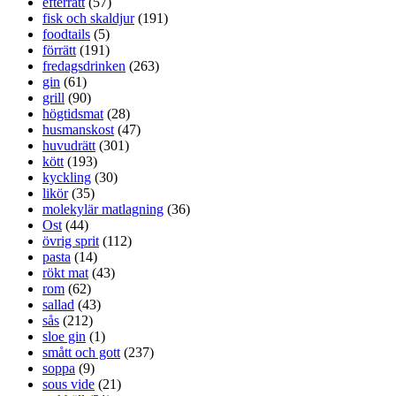
efterrätt
(57)
fisk och skaldjur
(191)
foodtails
(5)
förrätt
(191)
fredagsdrinken
(263)
gin
(61)
grill
(90)
högtidsmat
(28)
husmanskost
(47)
huvudrätt
(301)
kött
(193)
kyckling
(30)
likör
(35)
molekylär matlagning
(36)
Ost
(44)
övrig sprit
(112)
pasta
(14)
rökt mat
(43)
rom
(62)
sallad
(43)
sås
(212)
sloe gin
(1)
smått och gott
(237)
soppa
(9)
sous vide
(21)