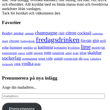
och efterrätter. Allt kryddat med en himla massa ironi och överdrivna
anekdoter ifrån vardagen.
Tack för besöket och välkommen åter.
Favoriter
champagne
citron
cocktail
Bradley smoker
chili
campari
cointreau
fredagsdrinken
gin
förrätt
grill
efterrätt
drink
fredagsdrink
lime
karlstein
hummer
isi
koriander
molekylär
ingefära
kyckling
grillat
rom
skaldjur
sifon
gastronomi
romdrink
scan
oxfilé
ostron
rapsgris
sallad
sockerlag
sous vide
sås
sommarmat
svenskt kött
stekhäll
tonic
vaktelägg
vodka
vermouth
vitlök
äpple
Prenumerera på nya inlägg
Ange din mailadress...
mailadress
Prenumerera