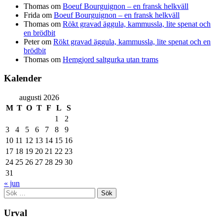
Thomas
om
Boeuf Bourguignon – en fransk helkväll
Frida
om
Boeuf Bourguignon – en fransk helkväll
Thomas
om
Rökt gravad äggula, kammussla, lite spenat och
en brödbit
Peter
om
Rökt gravad äggula, kammussla, lite spenat och en
brödbit
Thomas
om
Hemgjord saltgurka utan trams
Kalender
augusti 2026
M
T
O
T
F
L
S
1
2
3
4
5
6
7
8
9
10
11
12
13
14
15
16
17
18
19
20
21
22
23
24
25
26
27
28
29
30
31
« jun
Sök
efter:
Urval