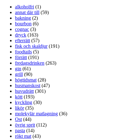
alkoholfri
(1)
annat där till
(59)
bakning
(2)
bourbon
(6)
cognac
(3)
dryck
(163)
efterrätt
(57)
fisk och skaldjur
(191)
foodtails
(5)
förrätt
(191)
fredagsdrinken
(263)
gin
(61)
grill
(90)
högtidsmat
(28)
husmanskost
(47)
huvudrätt
(301)
kött
(193)
kyckling
(30)
likör
(35)
molekylär matlagning
(36)
Ost
(44)
övrig sprit
(112)
pasta
(14)
rökt mat
(43)