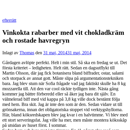
efterrätt
Vinkokta rabarber med vit chokladkräm
och rostade havregryn
Inlagt av
Thomas
den
31 maj, 2014
31 maj, 2014
Gårdagen avlöpte perfekt. Helt i min stil. Så ska en fredag se ut. Det
första kriteriet – ledigheten. Helt rätt. Sedan en dagsutflykt till
Martin Olsson, där jag fick botanisera bland biffrader, ostar, salami
och storpack av annat gott. Måste slipa på argumentationstekniken
bara. Jag blev stum när Sofia frågade vad jag faktiskt skulle ha 8 kg
mozzarella till. Att den var cool räckte tydligen inte. Nästa gång
kommer jag bättre förberedd eller så åker jag bara dit själv. En
välmelerad biff med vid kappa på 3,8 kg ville dock bestämt följa
med hem. Bra skit. Jag är inte den som är den. Sedan vidare ut till
grönsakerna, innan det obligatoriska stoppet vid verktygshyllorna.
Här, bland köksredskapen blev jag kvar i en halvtimme. Vi blev med
ett stort serveringsfat. Jag ville ha mer, men måste montera köksskåp
på utsidan av huset först. I sommar.