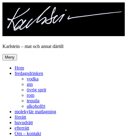
Hoppa
till
innehåll
Karlstein – mat och annat därtill
Meny
Hem
fredagsdrinken
vodka
gin
övrig sprit
rom
tequila
alkoholfri
molekylär matlagning
förrätt
huvudrätt
efterrätt
Om – kontakt