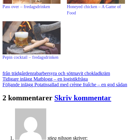
Pass over – fredagsdrinken
Honeyed chicken – A Game of
Food
Pepin cocktail – fredagsdrinken
från trädgården
rabarber
syra och sötma
vit chokladkräm
Inläggsnavigering
Tidigare inlägg
Matblogg – en logistikfråga
Följande inlägg
Potatissallad med crème fraîche – en god sådan
2 kommentarer
Skriv kommentar
stieg nilsson
skriver: