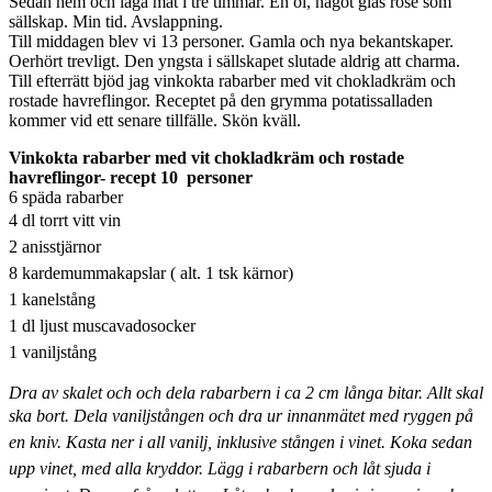
Sedan hem och laga mat i tre timmar. En öl, något glas rosé som
sällskap. Min tid. Avslappning.
Till middagen blev vi 13 personer. Gamla och nya bekantskaper.
Oerhört trevligt. Den yngsta i sällskapet slutade aldrig att charma.
Till efterrätt bjöd jag vinkokta rabarber med vit chokladkräm och
rostade havreflingor. Receptet på den grymma potatissalladen
kommer vid ett senare tillfälle. Skön kväll.
Vinkokta rabarber med vit chokladkräm och rostade
havreflingor- recept 10 personer
6 späda rabarber
4 dl torrt vitt vin
2 anisstjärnor
8 kardemummakapslar ( alt. 1 tsk kärnor)
1 kanelstång
1 dl ljust muscavadosocker
1 vaniljstång
Dra av skalet och och dela rabarbern i ca 2 cm långa bitar. Allt skal
ska bort.
Dela vaniljstången och dra ur innanmätet med ryggen på
en kniv. Kasta ner i all vanilj, inklusive stången i vinet. Koka sedan
upp vinet, med alla kryddor. Lägg i rabarbern och låt sjuda i