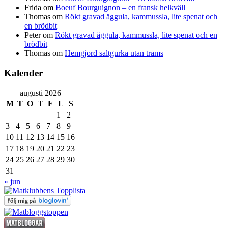
Frida
om
Boeuf Bourguignon – en fransk helkväll
Thomas
om
Rökt gravad äggula, kammussla, lite spenat och
en brödbit
Peter
om
Rökt gravad äggula, kammussla, lite spenat och en
brödbit
Thomas
om
Hemgjord saltgurka utan trams
Kalender
augusti 2026
M
T
O
T
F
L
S
1
2
3
4
5
6
7
8
9
10
11
12
13
14
15
16
17
18
19
20
21
22
23
24
25
26
27
28
29
30
31
« jun