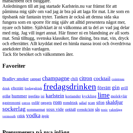
matskribent och bloggare.
Anledningen till att jag startade Karlstein.nu var främst för att
påminna mig själv om vad jag är bra på att laga för mat. Lite som en
tipsbank när fantasin tryter. Tanken är också att denna sida ska
fungera som en sporre för mig själv att alltid presentera något mer,
nyare och bättre. Självklart är ni välkomna att ta del av vad jag delar
med mig. Jag vill inget annat. Här finner ni en blandning av all sorts
mat. Små tilltugg, svenska klassiker, fine dining, bra mat, vin, dryck
och efterrätter. Allt kryddat med en himla massa ironi och överdrivna
anekdoter ifrån vardagen.
Tack för besöket och välkommen åter.
Favoriter
champagne
citron
cocktail
Bradley smoker
chili
campari
cointreau
fredagsdrinken
gin
förrätt
grill
efterrätt
drink
fredagsdrink
lime
karlstein
hummer
isi
koriander
molekylär
ingefära
kyckling
grillat
rom
skaldjur
sifon
gastronomi
romdrink
scan
oxfilé
ostron
rapsgris
sallad
sockerlag
sous vide
sås
sommarmat
svenskt kött
stekhäll
tonic
vaktelägg
vodka
vermouth
vitlök
äpple
Prenumerera på nya inlägg