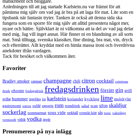
matskribent och bloggare.
Anledningen till att jag startade Karlstein.nu var främst för att
påminna mig själv om vad jag är bra på att laga för mat. Lite som en
tipsbank när fantasin tryter. Tanken är också att denna sida ska
fungera som en sporre för mig själv att alltid presentera något mer,
nyare och bättre. Självklart är ni välkomna att ta del av vad jag delar
med mig. Jag vill inget annat. Här finner ni en blandning av all sorts
mat. Små tilltugg, svenska klassiker, fine dining, bra mat, vin, dryck
och efterrätter. Allt kryddat med en himla massa ironi och överdrivna
anekdoter ifrån vardagen.
Tack för besöket och välkommen åter.
Favoriter
champagne
citron
cocktail
Bradley smoker
chili
campari
cointreau
fredagsdrinken
gin
förrätt
grill
efterrätt
drink
fredagsdrink
lime
karlstein
hummer
isi
koriander
molekylär
ingefära
kyckling
grillat
rom
skaldjur
sifon
gastronomi
romdrink
scan
oxfilé
ostron
rapsgris
sallad
sockerlag
sous vide
sås
sommarmat
svenskt kött
stekhäll
tonic
vaktelägg
vodka
vermouth
vitlök
äpple
Prenumerera på nya inlägg