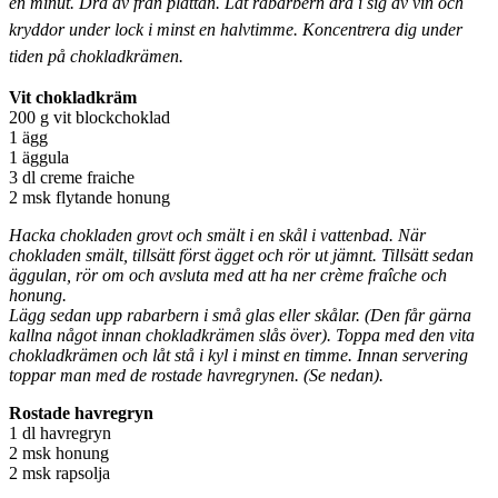
en minut. Dra av från plattan. Låt rabarbern dra i sig av vin och
kryddor under lock i minst en halvtimme. Koncentrera dig under
tiden på chokladkrämen.
Vit chokladkräm
200 g vit blockchoklad
1 ägg
1 äggula
3 dl creme fraiche
2 msk flytande honung
Hacka chokladen grovt och smält i en skål i vattenbad. När
chokladen smält, tillsätt först ägget och rör ut jämnt. Tillsätt sedan
äggulan, rör om och avsluta med att ha ner crème fraîche och
honung.
Lägg sedan upp rabarbern i små glas eller skålar. (Den får gärna
kallna något innan chokladkrämen slås över). Toppa med den vita
chokladkrämen och låt stå i kyl i minst en timme. Innan servering
toppar man med de rostade havregrynen. (Se nedan).
Rostade havregryn
1 dl havregryn
2 msk honung
2 msk rapsolja