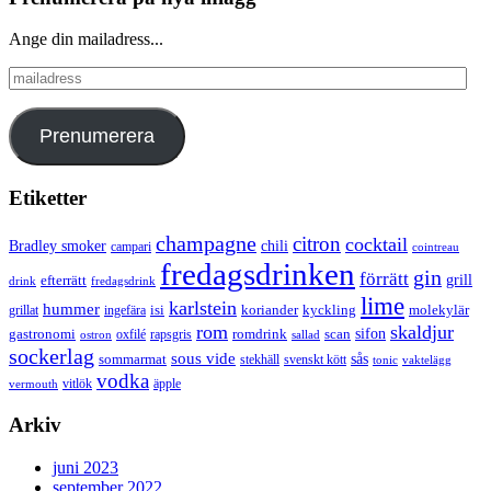
Ange din mailadress...
mailadress
Prenumerera
Etiketter
champagne
citron
cocktail
Bradley smoker
chili
campari
cointreau
fredagsdrinken
gin
förrätt
grill
efterrätt
drink
fredagsdrink
lime
karlstein
hummer
isi
koriander
molekylär
ingefära
kyckling
grillat
rom
skaldjur
sifon
gastronomi
romdrink
scan
oxfilé
ostron
rapsgris
sallad
sockerlag
sous vide
sås
sommarmat
svenskt kött
stekhäll
tonic
vaktelägg
vodka
vermouth
vitlök
äpple
Arkiv
juni 2023
september 2022