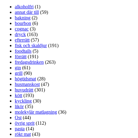
alkoholfri
(1)
annat där till
(59)
bakning
(2)
bourbon
(6)
cognac
(3)
dryck
(163)
efterrätt
(57)
fisk och skaldjur
(191)
foodtails
(5)
förrätt
(191)
fredagsdrinken
(263)
gin
(61)
grill
(90)
högtidsmat
(28)
husmanskost
(47)
huvudrätt
(301)
kött
(193)
kyckling
(30)
likör
(35)
molekylär matlagning
(36)
Ost
(44)
övrig sprit
(112)
pasta
(14)
rökt mat
(43)