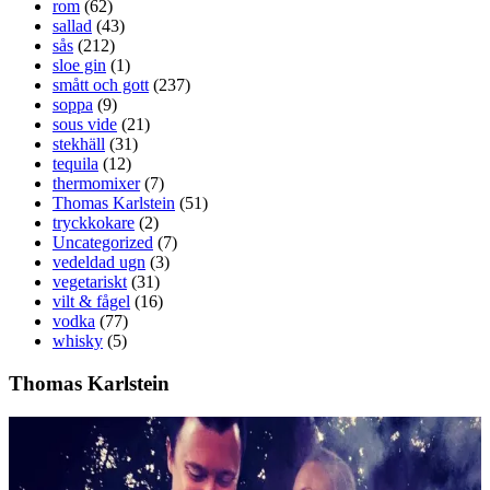
rom
(62)
sallad
(43)
sås
(212)
sloe gin
(1)
smått och gott
(237)
soppa
(9)
sous vide
(21)
stekhäll
(31)
tequila
(12)
thermomixer
(7)
Thomas Karlstein
(51)
tryckkokare
(2)
Uncategorized
(7)
vedeldad ugn
(3)
vegetariskt
(31)
vilt & fågel
(16)
vodka
(77)
whisky
(5)
Thomas Karlstein