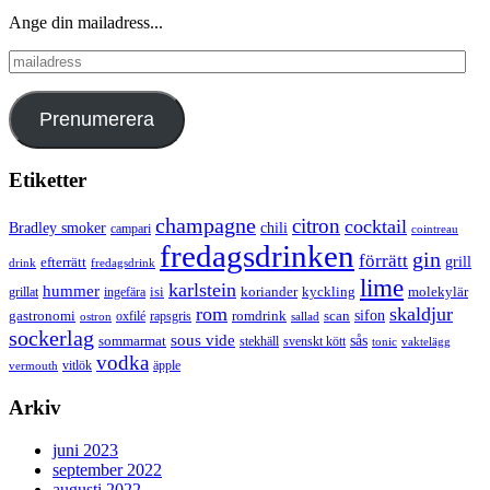
Ange din mailadress...
mailadress
Prenumerera
Etiketter
champagne
citron
cocktail
Bradley smoker
chili
campari
cointreau
fredagsdrinken
gin
förrätt
grill
efterrätt
drink
fredagsdrink
lime
karlstein
hummer
isi
koriander
molekylär
ingefära
kyckling
grillat
rom
skaldjur
sifon
gastronomi
romdrink
scan
oxfilé
ostron
rapsgris
sallad
sockerlag
sous vide
sås
sommarmat
svenskt kött
stekhäll
tonic
vaktelägg
vodka
vermouth
vitlök
äpple
Arkiv
juni 2023
september 2022
augusti 2022