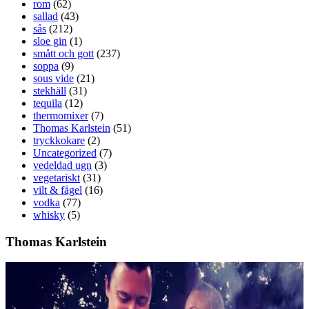
rom
(62)
sallad
(43)
sås
(212)
sloe gin
(1)
smått och gott
(237)
soppa
(9)
sous vide
(21)
stekhäll
(31)
tequila
(12)
thermomixer
(7)
Thomas Karlstein
(51)
tryckkokare
(2)
Uncategorized
(7)
vedeldad ugn
(3)
vegetariskt
(31)
vilt & fågel
(16)
vodka
(77)
whisky
(5)
Thomas Karlstein