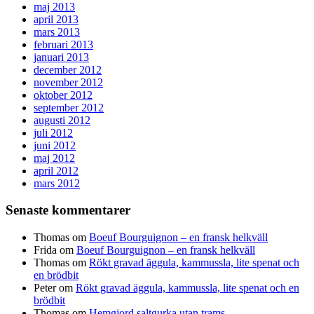
maj 2013
april 2013
mars 2013
februari 2013
januari 2013
december 2012
november 2012
oktober 2012
september 2012
augusti 2012
juli 2012
juni 2012
maj 2012
april 2012
mars 2012
Senaste kommentarer
Thomas
om
Boeuf Bourguignon – en fransk helkväll
Frida
om
Boeuf Bourguignon – en fransk helkväll
Thomas
om
Rökt gravad äggula, kammussla, lite spenat och
en brödbit
Peter
om
Rökt gravad äggula, kammussla, lite spenat och en
brödbit
Thomas
om
Hemgjord saltgurka utan trams