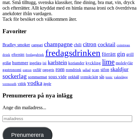
mat. Små tilltugg, svenska klassiker, fine dining, bra mat, vin, dryck
och efterrätter. Allt kryddat med en himla massa ironi och överdrivna
anekdoter ifrån vardagen.
Tack för besöket och välkommen åter.
Favoriter
champagne
citron
cocktail
Bradley smoker
chili
campari
cointreau
fredagsdrinken
gin
förrätt
grill
efterrätt
drink
fredagsdrink
lime
karlstein
hummer
isi
koriander
molekylär
ingefära
kyckling
grillat
rom
skaldjur
sifon
gastronomi
romdrink
scan
oxfilé
ostron
rapsgris
sallad
sockerlag
sous vide
sås
sommarmat
svenskt kött
stekhäll
tonic
vaktelägg
vodka
vermouth
vitlök
äpple
Prenumerera på nya inlägg
Ange din mailadress...
mailadress
Prenumerera