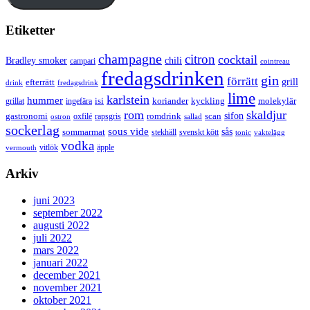
Etiketter
champagne
citron
cocktail
Bradley smoker
chili
campari
cointreau
fredagsdrinken
gin
förrätt
grill
efterrätt
drink
fredagsdrink
lime
karlstein
hummer
isi
koriander
molekylär
ingefära
kyckling
grillat
rom
skaldjur
sifon
gastronomi
romdrink
scan
oxfilé
ostron
rapsgris
sallad
sockerlag
sous vide
sås
sommarmat
svenskt kött
stekhäll
tonic
vaktelägg
vodka
vermouth
vitlök
äpple
Arkiv
juni 2023
september 2022
augusti 2022
juli 2022
mars 2022
januari 2022
december 2021
november 2021
oktober 2021