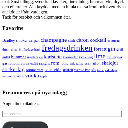
mat. Små tilltugg, svenska klassiker, fine dining, bra mat, vin, dryck
och efterrätter. Allt kryddat med en himla massa ironi och överdrivna
anekdoter ifrån vardagen.
Tack för besöket och välkommen åter.
Favoriter
champagne
citron
cocktail
Bradley smoker
chili
campari
cointreau
fredagsdrinken
gin
förrätt
grill
efterrätt
drink
fredagsdrink
lime
karlstein
hummer
isi
koriander
molekylär
ingefära
kyckling
grillat
rom
skaldjur
sifon
gastronomi
romdrink
scan
oxfilé
ostron
rapsgris
sallad
sockerlag
sous vide
sås
sommarmat
svenskt kött
stekhäll
tonic
vaktelägg
vodka
vermouth
vitlök
äpple
Prenumerera på nya inlägg
Ange din mailadress...
mailadress