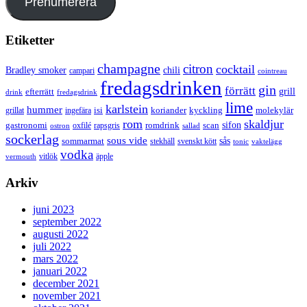
Prenumerera
Etiketter
champagne
citron
cocktail
Bradley smoker
chili
campari
cointreau
fredagsdrinken
gin
förrätt
grill
efterrätt
drink
fredagsdrink
lime
karlstein
hummer
isi
koriander
molekylär
ingefära
kyckling
grillat
rom
skaldjur
sifon
gastronomi
romdrink
scan
oxfilé
ostron
rapsgris
sallad
sockerlag
sous vide
sås
sommarmat
svenskt kött
stekhäll
tonic
vaktelägg
vodka
vermouth
vitlök
äpple
Arkiv
juni 2023
september 2022
augusti 2022
juli 2022
mars 2022
januari 2022
december 2021
november 2021