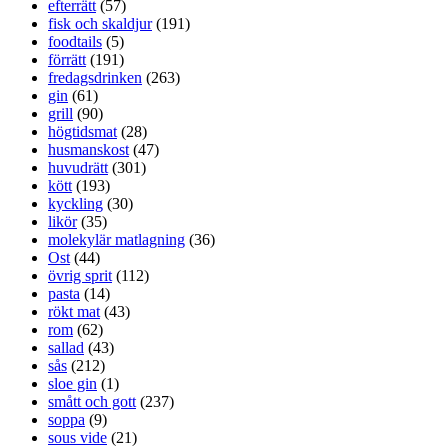
efterrätt
(57)
fisk och skaldjur
(191)
foodtails
(5)
förrätt
(191)
fredagsdrinken
(263)
gin
(61)
grill
(90)
högtidsmat
(28)
husmanskost
(47)
huvudrätt
(301)
kött
(193)
kyckling
(30)
likör
(35)
molekylär matlagning
(36)
Ost
(44)
övrig sprit
(112)
pasta
(14)
rökt mat
(43)
rom
(62)
sallad
(43)
sås
(212)
sloe gin
(1)
smått och gott
(237)
soppa
(9)
sous vide
(21)