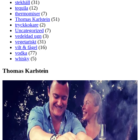
stekhäll
(31)
tequila
(12)
thermomixer
(7)
Thomas Karlstein
(51)
tryckkokare
(2)
Uncategorized
(7)
vedeldad ugn
(3)
vegetariskt
(31)
vilt & fågel
(16)
vodka
(77)
whisky
(5)
Thomas Karlstein