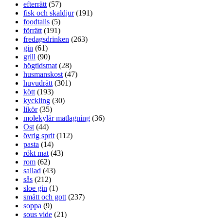
efterrätt
(57)
fisk och skaldjur
(191)
foodtails
(5)
förrätt
(191)
fredagsdrinken
(263)
gin
(61)
grill
(90)
högtidsmat
(28)
husmanskost
(47)
huvudrätt
(301)
kött
(193)
kyckling
(30)
likör
(35)
molekylär matlagning
(36)
Ost
(44)
övrig sprit
(112)
pasta
(14)
rökt mat
(43)
rom
(62)
sallad
(43)
sås
(212)
sloe gin
(1)
smått och gott
(237)
soppa
(9)
sous vide
(21)