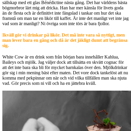
sällskap med ett glas Bénédictine nästa gång. Det har världens bästa
bögmorbror lärt mig att dricka. Han har mer känsla för livets goda
än de flesta och är definitivt inte fängslad i tankar om hur det ska
framstå om man tar en likör till kaffet. Är inte det manligt vet inte jag
vad som är manligt? Ni övriga som inte törs är bara fjollor.
Ikväll gör vi drinkar på likör. Det må inte vara så nyttigt, men
man lever bara en gång och då är det jäkligt dumt att begränsa
sig.
White Cow är en drink som från början bara innehåller Kahlua,
Baileys och mjölk. Jag väljer dock att tillsätta en skvätt cognac för
att det inte bara ska bli för mycket barnkalas över den. Mjölkdrinkar
gör sig i min mening bäst efter maten. Det vore dock tankelöst att nu
komma med pekpinnar om när och vid vilka tillfällen man ska njuta
vad. Gör precis som ni vill och ha en jättebra kväll.