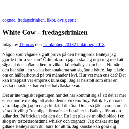
cognac
,
fredagsdrinken
,
likör
,
övrig sprit
White Cow – fredagsdrinken
Inlagt av
Thomas
den
12 oktober, 2018
21 oktober, 2018
Någon som vågade sig att prova på den hemgjorda Baileys jag
gjorde i förra veckan? Ödmjuk som jag är ska jag nöja mig med att
säga att den spöar skiten ur vilken köpebaileys som helst. Nu när
den har stått i en vecka har smakerna satt sig ännu bättre. Jag talade
om en hållbarhetstid på två månader i kyl. Hur vet man ens det? Det
kan knappast var empirisk kunskap? Jag är helstolt som efter en
vecka i höstrusk har en hel halvflaska kvar.
Det är lite tragiskt egentligen hur det har kommit sig så att det är mer
eller mindre manligt att älska denna vuxeno´boy. Patrik H, du nära
vän. Idag gör jag fredagsdrink till din ära. Du är så jäkla cool som på
våra ofrivilligt ”manliga” firmafester beställer in Baileys för att du
gillar det. På brickan står den där. Ett litet glas av mjölkchoklad i en
skog av testosteronstinna whisky och cognacs. Jag önskar att jag
gillade Baileys som du, bara för att få. Jag kanske kan göra dig