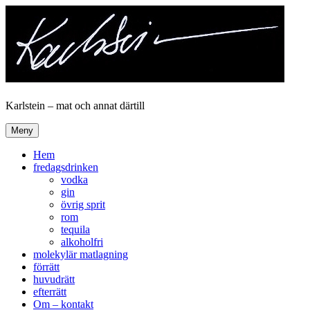
Hoppa
till
innehåll
Karlstein – mat och annat därtill
Meny
Hem
fredagsdrinken
vodka
gin
övrig sprit
rom
tequila
alkoholfri
molekylär matlagning
förrätt
huvudrätt
efterrätt
Om – kontakt