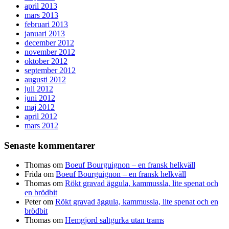
april 2013
mars 2013
februari 2013
januari 2013
december 2012
november 2012
oktober 2012
september 2012
augusti 2012
juli 2012
juni 2012
maj 2012
april 2012
mars 2012
Senaste kommentarer
Thomas
om
Boeuf Bourguignon – en fransk helkväll
Frida
om
Boeuf Bourguignon – en fransk helkväll
Thomas
om
Rökt gravad äggula, kammussla, lite spenat och
en brödbit
Peter
om
Rökt gravad äggula, kammussla, lite spenat och en
brödbit
Thomas
om
Hemgjord saltgurka utan trams