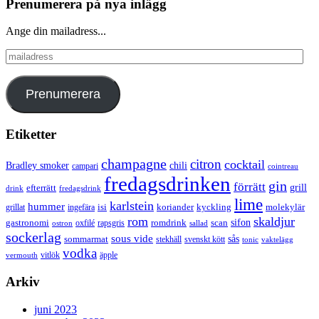
Prenumerera på nya inlägg
Ange din mailadress...
mailadress
Prenumerera
Etiketter
champagne
citron
cocktail
Bradley smoker
chili
campari
cointreau
fredagsdrinken
gin
förrätt
grill
efterrätt
drink
fredagsdrink
lime
karlstein
hummer
isi
koriander
molekylär
ingefära
kyckling
grillat
rom
skaldjur
sifon
gastronomi
romdrink
scan
oxfilé
ostron
rapsgris
sallad
sockerlag
sous vide
sås
sommarmat
svenskt kött
stekhäll
tonic
vaktelägg
vodka
vermouth
vitlök
äpple
Arkiv
juni 2023