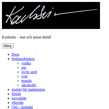
Hoppa
till
innehåll
Karlstein – mat och annat därtill
Meny
Hem
fredagsdrinken
vodka
gin
övrig sprit
rom
tequila
alkoholfri
molekylär matlagning
förrätt
huvudrätt
efterrätt
Om – kontakt