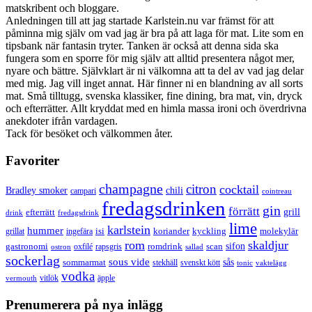
matskribent och bloggare.
Anledningen till att jag startade Karlstein.nu var främst för att
påminna mig själv om vad jag är bra på att laga för mat. Lite som en
tipsbank när fantasin tryter. Tanken är också att denna sida ska
fungera som en sporre för mig själv att alltid presentera något mer,
nyare och bättre. Självklart är ni välkomna att ta del av vad jag delar
med mig. Jag vill inget annat. Här finner ni en blandning av all sorts
mat. Små tilltugg, svenska klassiker, fine dining, bra mat, vin, dryck
och efterrätter. Allt kryddat med en himla massa ironi och överdrivna
anekdoter ifrån vardagen.
Tack för besöket och välkommen åter.
Favoriter
champagne
citron
cocktail
Bradley smoker
chili
campari
cointreau
fredagsdrinken
gin
förrätt
grill
efterrätt
drink
fredagsdrink
lime
karlstein
hummer
isi
koriander
molekylär
ingefära
kyckling
grillat
rom
skaldjur
sifon
gastronomi
romdrink
scan
oxfilé
ostron
rapsgris
sallad
sockerlag
sous vide
sås
sommarmat
svenskt kött
stekhäll
tonic
vaktelägg
vodka
vermouth
vitlök
äpple
Prenumerera på nya inlägg