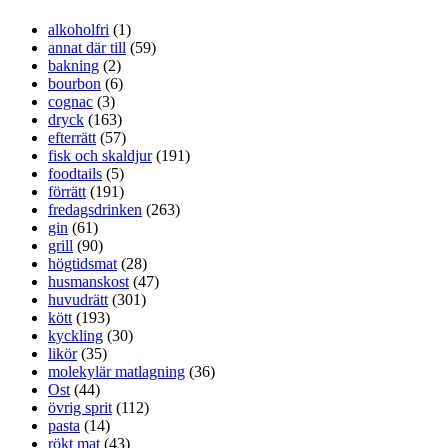
alkoholfri
(1)
annat där till
(59)
bakning
(2)
bourbon
(6)
cognac
(3)
dryck
(163)
efterrätt
(57)
fisk och skaldjur
(191)
foodtails
(5)
förrätt
(191)
fredagsdrinken
(263)
gin
(61)
grill
(90)
högtidsmat
(28)
husmanskost
(47)
huvudrätt
(301)
kött
(193)
kyckling
(30)
likör
(35)
molekylär matlagning
(36)
Ost
(44)
övrig sprit
(112)
pasta
(14)
rökt mat
(43)