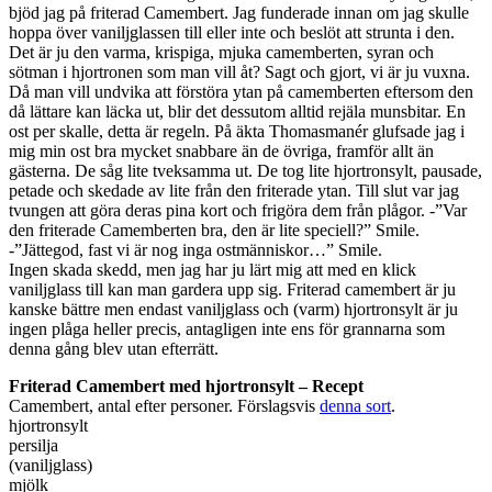
bjöd jag på friterad Camembert. Jag funderade innan om jag skulle
hoppa över vaniljglassen till eller inte och beslöt att strunta i den.
Det är ju den varma, krispiga, mjuka camemberten, syran och
sötman i hjortronen som man vill åt? Sagt och gjort, vi är ju vuxna.
Då man vill undvika att förstöra ytan på camemberten eftersom den
då lättare kan läcka ut, blir det dessutom alltid rejäla munsbitar. En
ost per skalle, detta är regeln. På äkta Thomasmanér glufsade jag i
mig min ost bra mycket snabbare än de övriga, framför allt än
gästerna. De såg lite tveksamma ut. De tog lite hjortronsylt, pausade,
petade och skedade av lite från den friterade ytan. Till slut var jag
tvungen att göra deras pina kort och frigöra dem från plågor. -”Var
den friterade Camemberten bra, den är lite speciell?” Smile.
-”Jättegod, fast vi är nog inga ostmänniskor…” Smile.
Ingen skada skedd, men jag har ju lärt mig att med en klick
vaniljglass till kan man gardera upp sig. Friterad camembert är ju
kanske bättre men endast vaniljglass och (varm) hjortronsylt är ju
ingen plåga heller precis, antagligen inte ens för grannarna som
denna gång blev utan efterrätt.
Friterad Camembert med hjortronsylt – Recept
Camembert, antal efter personer. Förslagsvis
denna sort
.
hjortronsylt
persilja
(vaniljglass)
mjölk