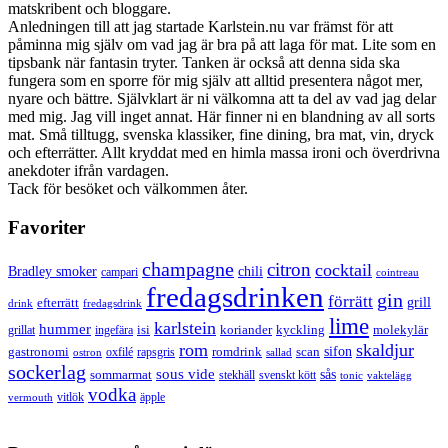
matskribent och bloggare.
Anledningen till att jag startade Karlstein.nu var främst för att
påminna mig själv om vad jag är bra på att laga för mat. Lite som en
tipsbank när fantasin tryter. Tanken är också att denna sida ska
fungera som en sporre för mig själv att alltid presentera något mer,
nyare och bättre. Självklart är ni välkomna att ta del av vad jag delar
med mig. Jag vill inget annat. Här finner ni en blandning av all sorts
mat. Små tilltugg, svenska klassiker, fine dining, bra mat, vin, dryck
och efterrätter. Allt kryddat med en himla massa ironi och överdrivna
anekdoter ifrån vardagen.
Tack för besöket och välkommen åter.
Favoriter
champagne
citron
cocktail
Bradley smoker
chili
campari
cointreau
fredagsdrinken
gin
förrätt
grill
efterrätt
drink
fredagsdrink
lime
karlstein
hummer
isi
koriander
molekylär
ingefära
kyckling
grillat
rom
skaldjur
sifon
gastronomi
romdrink
scan
oxfilé
ostron
rapsgris
sallad
sockerlag
sous vide
sås
sommarmat
svenskt kött
stekhäll
tonic
vaktelägg
vodka
vermouth
vitlök
äpple