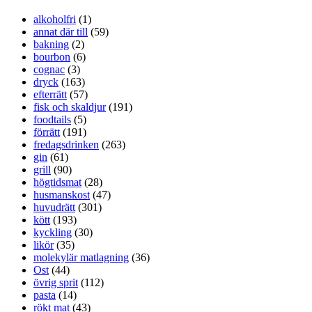
alkoholfri
(1)
annat där till
(59)
bakning
(2)
bourbon
(6)
cognac
(3)
dryck
(163)
efterrätt
(57)
fisk och skaldjur
(191)
foodtails
(5)
förrätt
(191)
fredagsdrinken
(263)
gin
(61)
grill
(90)
högtidsmat
(28)
husmanskost
(47)
huvudrätt
(301)
kött
(193)
kyckling
(30)
likör
(35)
molekylär matlagning
(36)
Ost
(44)
övrig sprit
(112)
pasta
(14)
rökt mat
(43)