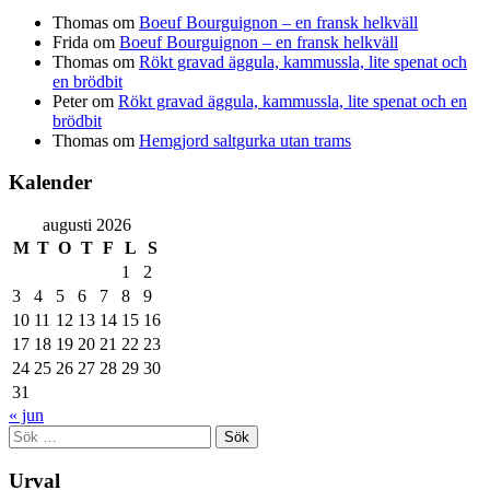
Thomas
om
Boeuf Bourguignon – en fransk helkväll
Frida
om
Boeuf Bourguignon – en fransk helkväll
Thomas
om
Rökt gravad äggula, kammussla, lite spenat och
en brödbit
Peter
om
Rökt gravad äggula, kammussla, lite spenat och en
brödbit
Thomas
om
Hemgjord saltgurka utan trams
Kalender
augusti 2026
M
T
O
T
F
L
S
1
2
3
4
5
6
7
8
9
10
11
12
13
14
15
16
17
18
19
20
21
22
23
24
25
26
27
28
29
30
31
« jun
Sök
efter:
Urval