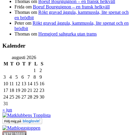
Thomas
om
Boeuf Bourguignon – en fransk helkväll
Frida
om
Boeuf Bourguignon – en fransk helkväll
Thomas
om
Rökt gravad äggula, kammussla, lite spenat och
en brödbit
Peter
om
Rökt gravad äggula, kammussla, lite spenat och en
brödbit
Thomas
om
Hemgjord saltgurka utan trams
Kalender
augusti 2026
M
T
O
T
F
L
S
1
2
3
4
5
6
7
8
9
10
11
12
13
14
15
16
17
18
19
20
21
22
23
24
25
26
27
28
29
30
31
« jun