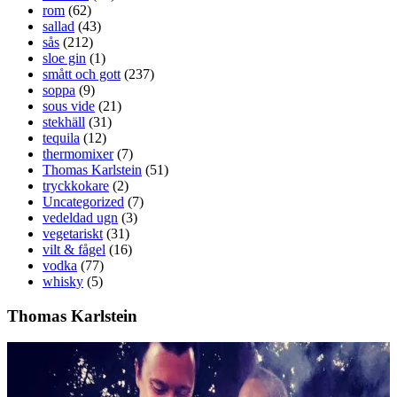
rom
(62)
sallad
(43)
sås
(212)
sloe gin
(1)
smått och gott
(237)
soppa
(9)
sous vide
(21)
stekhäll
(31)
tequila
(12)
thermomixer
(7)
Thomas Karlstein
(51)
tryckkokare
(2)
Uncategorized
(7)
vedeldad ugn
(3)
vegetariskt
(31)
vilt & fågel
(16)
vodka
(77)
whisky
(5)
Thomas Karlstein