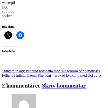
vetemjöl
ägg
ströbröd
socker
Dela detta:
Gilla detta:
Inläggsnavigering
Tidigare inlägg
Panerad rödspätta med skagenröra och vitvinssås
Följande inlägg
Kaeng Phet Kai – wokad kyckling med röd curry
2 kommentarer
Skriv kommentar