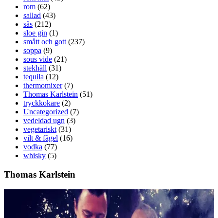
rom
(62)
sallad
(43)
sås
(212)
sloe gin
(1)
smått och gott
(237)
soppa
(9)
sous vide
(21)
stekhäll
(31)
tequila
(12)
thermomixer
(7)
Thomas Karlstein
(51)
tryckkokare
(2)
Uncategorized
(7)
vedeldad ugn
(3)
vegetariskt
(31)
vilt & fågel
(16)
vodka
(77)
whisky
(5)
Thomas Karlstein