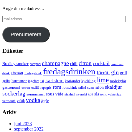
Ange din mailadress...
mailadress
Prenumerera
Etiketter
champagne
citron
cocktail
Bradley smoker
chili
campari
cointreau
fredagsdrinken
gin
förrätt
grill
efterrätt
drink
fredagsdrink
lime
karlstein
hummer
isi
koriander
molekylär
ingefära
kyckling
grillat
rom
skaldjur
sifon
gastronomi
romdrink
scan
oxfilé
ostron
rapsgris
sallad
sockerlag
sous vide
sås
sommarmat
svenskt kött
stekhäll
tonic
vaktelägg
vodka
vermouth
vitlök
äpple
Arkiv
juni 2023
september 2022