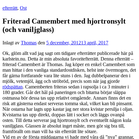
efterrätt
,
Ost
Friterad Camembert med hjortronsylt
(och vaniljglass)
Inlagt av
Thomas
den
5 december, 2012
13 april, 2017
Ok, glöm allt vad jag sagt om tidigare efterrätter publicerade här på
karlstein.nu. Detta är min absoluta favoritefterrätt. Denna efterrätt –
friterad Camembert är Thomas. Jag köper en enkel Camembert som
man hittar i den vanliga standardostdisken, helst inte övermogen, det
får gärna fortfarande vara lite stuns i den. Jag dubbelpanerar den i
mjölk, vetemjöl, ägg och ströbröd, precis som när jag gjorde
rödspättan
. Camemberten friteras sedan i rapsolja i ca 3 minuter i
180 grader. Går det hål på paneringen och bitarna börjar släppa
ostmassa bör dessa tas upp relativt omgående. Annars finns det en
risk att gästerna endast serveras tomma skal, vilket kan bli pinsamt.
När ostarna har lagts upp kastar jag ner stora kvistar persilja i oljan.
Kvistarna tas upp direkt, doppas lätt i socker och läggs ovanpå
osten. Till detta serverar jag hjortronsylt och eventuellt någon kula
vaniljglass. Glassen är absolut inget måste, men gör sig bra till,
framförallt om man vill ha sin efterrätt lite sötare.
Vid en av de första middagarna vi hade med våra då ”nya” grannar,