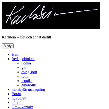
Hoppa
till
innehåll
Karlstein – mat och annat därtill
Meny
Hem
fredagsdrinken
vodka
gin
övrig sprit
rom
tequila
alkoholfri
molekylär matlagning
förrätt
huvudrätt
efterrätt
Om – kontakt