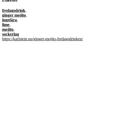
Etiketter
fredagsdrink
,
ginger mojito
,
ingefära
,
lime
,
mojito
,
sockerlag
https://karlstein.nu/ginger-mojito-fredagsdrinken/