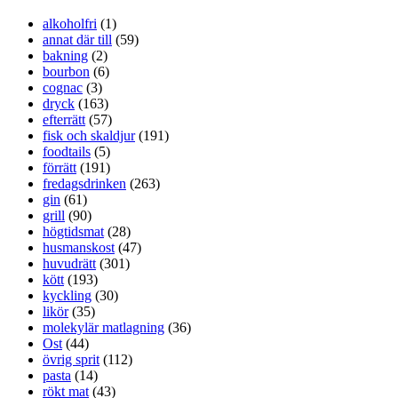
alkoholfri
(1)
annat där till
(59)
bakning
(2)
bourbon
(6)
cognac
(3)
dryck
(163)
efterrätt
(57)
fisk och skaldjur
(191)
foodtails
(5)
förrätt
(191)
fredagsdrinken
(263)
gin
(61)
grill
(90)
högtidsmat
(28)
husmanskost
(47)
huvudrätt
(301)
kött
(193)
kyckling
(30)
likör
(35)
molekylär matlagning
(36)
Ost
(44)
övrig sprit
(112)
pasta
(14)
rökt mat
(43)