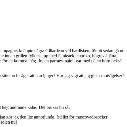
champagne, knäppte några Gillardeau vid bardisken, för att sedan gå ut
gne innan grillen fylldes upp med flankstek, chorizo, högrevshjärta,
 för att komma ihåg. Jo, en parmesanaioli var med på ett hörn också.
itter och säger att han ljuger? Har jag sagt att jag gillar motsägelser?
 hejdundrande kalas. Det brukar bli så.
idag gör jag den lite annorlunda. Istället för muscovadosocker
 solen nu!