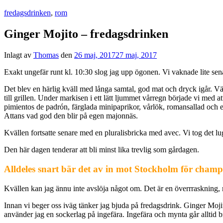
fredagsdrinken
,
rom
Ginger Mojito – fredagsdrinken
Inlagt av
Thomas
den
26 maj, 2017
27 maj, 2017
Exakt ungefär runt kl. 10:30 slog jag upp ögonen. Vi vaknade lite senar
Det blev en härlig kväll med långa samtal, god mat och dryck igår. Vä
till grillen. Under markisen i ett lätt ljummet vårregn började vi med 
pimientos de padrón, färglada minipaprikor, vårlök, romansallad och 
Attans vad god den blir på egen majonnäs.
Kvällen fortsatte senare med en pluralisbricka med avec. Vi tog det lug
Den här dagen tenderar att bli minst lika trevlig som gårdagen.
Alldeles snart bär det av in mot Stockholm för cham
Kvällen kan jag ännu inte avslöja något om. Det är en överrraskning,
Innan vi beger oss iväg tänker jag bjuda på fredagsdrink. Ginger Mojito
använder jag en sockerlag på ingefära. Ingefära och mynta går alltid b