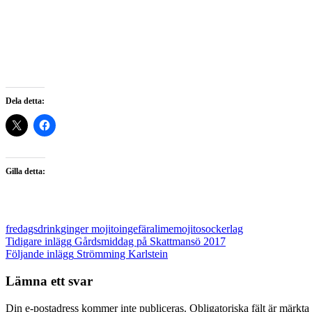
Dela detta:
Gilla detta:
fredagsdrink
ginger mojito
ingefära
lime
mojito
sockerlag
Inläggsnavigering
Tidigare inlägg
Gårdsmiddag på Skattmansö 2017
Följande inlägg
Strömming Karlstein
Lämna ett svar
Din e-postadress kommer inte publiceras.
Obligatoriska fält är märkta