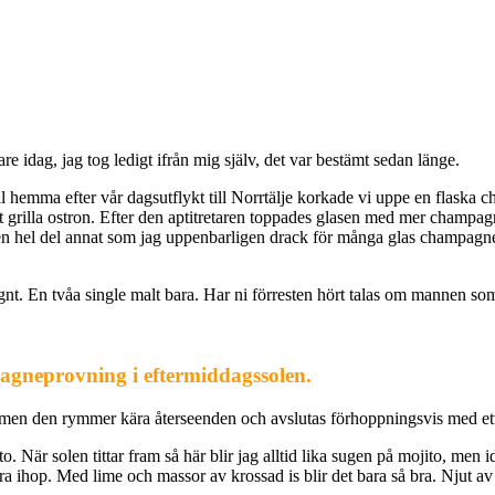
e idag, jag tog ledigt ifrån mig själv, det var bestämt sedan länge.
l hemma efter vår dagsutflykt till Norrtälje korkade vi uppe en flaska 
att grilla ostron. Efter den aptitretaren toppades glasen med mer champa
en hel del annat som jag uppenbarligen drack för många glas champagne
nt. En tvåa single malt bara. Har ni förresten hört talas om mannen som s
pagneprovning i eftermiddagssolen.
 men den rymmer kära återseenden och avslutas förhoppningsvis med ett
. När solen tittar fram så här blir jag alltid lika sugen på mojito, men 
ra ihop. Med lime och massor av krossad is blir det bara så bra. Njut av