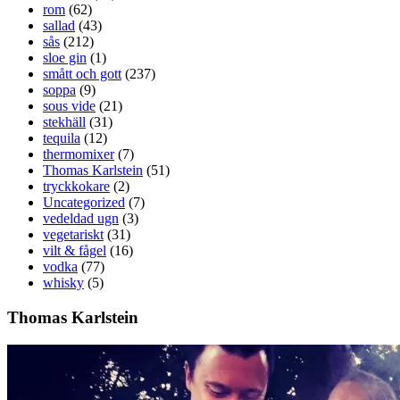
rom
(62)
sallad
(43)
sås
(212)
sloe gin
(1)
smått och gott
(237)
soppa
(9)
sous vide
(21)
stekhäll
(31)
tequila
(12)
thermomixer
(7)
Thomas Karlstein
(51)
tryckkokare
(2)
Uncategorized
(7)
vedeldad ugn
(3)
vegetariskt
(31)
vilt & fågel
(16)
vodka
(77)
whisky
(5)
Thomas Karlstein