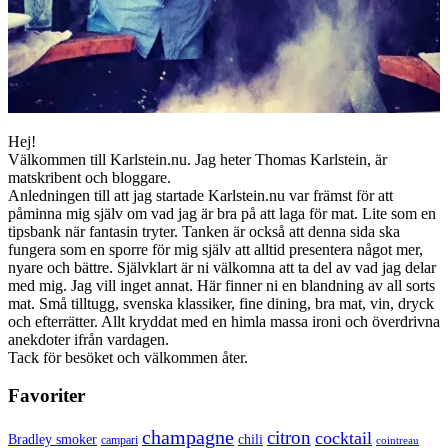
Hej!
Välkommen till Karlstein.nu. Jag heter Thomas Karlstein, är
matskribent och bloggare.
Anledningen till att jag startade Karlstein.nu var främst för att
påminna mig själv om vad jag är bra på att laga för mat. Lite som en
tipsbank när fantasin tryter. Tanken är också att denna sida ska
fungera som en sporre för mig själv att alltid presentera något mer,
nyare och bättre. Självklart är ni välkomna att ta del av vad jag delar
med mig. Jag vill inget annat. Här finner ni en blandning av all sorts
mat. Små tilltugg, svenska klassiker, fine dining, bra mat, vin, dryck
och efterrätter. Allt kryddat med en himla massa ironi och överdrivna
anekdoter ifrån vardagen.
Tack för besöket och välkommen åter.
Favoriter
champagne
citron
cocktail
Bradley smoker
chili
campari
cointreau