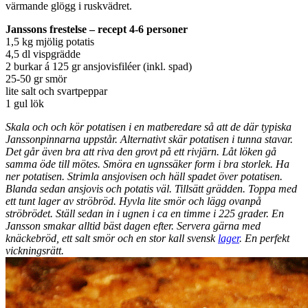
värmande glögg i ruskvädret.
Janssons frestelse – recept 4-6 personer
1,5 kg mjölig potatis
4,5 dl vispgrädde
2 burkar á 125 gr ansjovisfiléer (inkl. spad)
25-50 gr smör
lite salt och svartpeppar
1 gul lök
Skala och och kör potatisen i en matberedare så att de där typiska
Janssonpinnarna uppstår. Alternativt skär potatisen i tunna stavar.
Det går även bra att riva den grovt på ett rivjärn. Låt löken gå
samma öde till mötes. Smöra en ugnssäker form i bra storlek. Ha
ner potatisen. Strimla ansjovisen och häll spadet över potatisen.
Blanda sedan ansjovis och potatis väl. Tillsätt grädden. Toppa med
ett tunt lager av ströbröd. Hyvla lite smör och lägg ovanpå
ströbrödet. Ställ sedan in i ugnen i ca en timme i 225 grader. En
Jansson smakar alltid bäst dagen efter. Servera gärna med
knäckebröd, ett salt smör och en stor kall svensk
lager
. En perfekt
vickningsrätt.