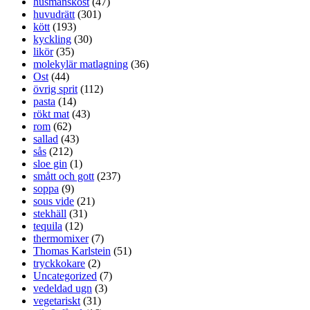
husmanskost
(47)
huvudrätt
(301)
kött
(193)
kyckling
(30)
likör
(35)
molekylär matlagning
(36)
Ost
(44)
övrig sprit
(112)
pasta
(14)
rökt mat
(43)
rom
(62)
sallad
(43)
sås
(212)
sloe gin
(1)
smått och gott
(237)
soppa
(9)
sous vide
(21)
stekhäll
(31)
tequila
(12)
thermomixer
(7)
Thomas Karlstein
(51)
tryckkokare
(2)
Uncategorized
(7)
vedeldad ugn
(3)
vegetariskt
(31)