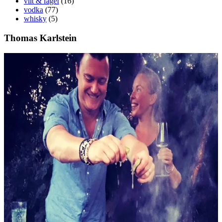
vilt & fågel
(16)
vodka
(77)
whisky
(5)
Thomas Karlstein