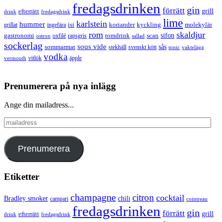
fredagsdrinken
gin
förrätt
grill
efterrätt
drink
fredagsdrink
lime
karlstein
hummer
isi
koriander
molekylär
ingefära
kyckling
grillat
rom
skaldjur
sifon
gastronomi
romdrink
scan
oxfilé
ostron
rapsgris
sallad
sockerlag
sous vide
sås
sommarmat
svenskt kött
stekhäll
tonic
vaktelägg
vodka
vermouth
vitlök
äpple
Prenumerera på nya inlägg
Ange din mailadress...
mailadress
Prenumerera
Etiketter
champagne
citron
cocktail
Bradley smoker
chili
campari
cointreau
fredagsdrinken
gin
förrätt
grill
efterrätt
drink
fredagsdrink