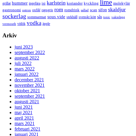
lime
karlstein
hummer
isi
koriander
molekylär
ingefära
kyckling
grillat
rom
skaldjur
sifon
gastronomi
romdrink
scan
oxfilé
ostron
rapsgris
sallad
sockerlag
sous vide
sås
sommarmat
svenskt kött
stekhäll
tonic
vaktelägg
vodka
vermouth
vitlök
äpple
Arkiv
juni 2023
september 2022
augusti 2022
juli 2022
mars 2022
januari 2022
december 2021
november 2021
oktober 2021
september 2021
augusti 2021
juni 2021
maj 2021
april 2021
mars 2021
februari 2021
januari 2021