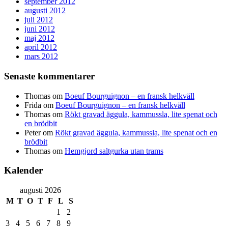
september 2012
augusti 2012
juli 2012
juni 2012
maj 2012
april 2012
mars 2012
Senaste kommentarer
Thomas
om
Boeuf Bourguignon – en fransk helkväll
Frida
om
Boeuf Bourguignon – en fransk helkväll
Thomas
om
Rökt gravad äggula, kammussla, lite spenat och
en brödbit
Peter
om
Rökt gravad äggula, kammussla, lite spenat och en
brödbit
Thomas
om
Hemgjord saltgurka utan trams
Kalender
augusti 2026
M
T
O
T
F
L
S
1
2
3
4
5
6
7
8
9