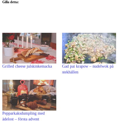
Gilla detta:
Grilled cheese julskinkemacka
Gad pai krapow – nudelwok på
stekhällen
Pepparkaksdumpling med
ädelost – första advent