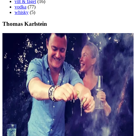
vilt & fågel
(16)
vodka
(77)
whisky
(5)
Thomas Karlstein