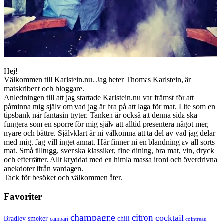
Hej!
Välkommen till Karlstein.nu. Jag heter Thomas Karlstein, är
matskribent och bloggare.
Anledningen till att jag startade Karlstein.nu var främst för att
påminna mig själv om vad jag är bra på att laga för mat. Lite som en
tipsbank när fantasin tryter. Tanken är också att denna sida ska
fungera som en sporre för mig själv att alltid presentera något mer,
nyare och bättre. Självklart är ni välkomna att ta del av vad jag delar
med mig. Jag vill inget annat. Här finner ni en blandning av all sorts
mat. Små tilltugg, svenska klassiker, fine dining, bra mat, vin, dryck
och efterrätter. Allt kryddat med en himla massa ironi och överdrivna
anekdoter ifrån vardagen.
Tack för besöket och välkommen åter.
Favoriter
champagne
citron
cocktail
Bradley smoker
chili
campari
cointreau