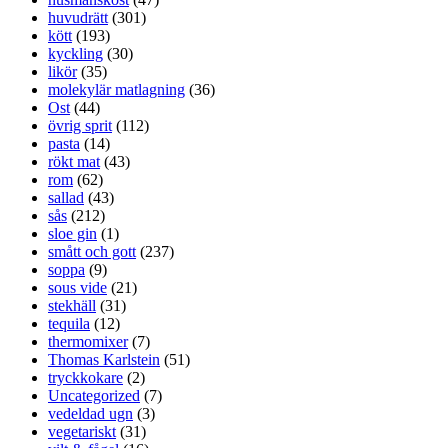
huvudrätt
(301)
kött
(193)
kyckling
(30)
likör
(35)
molekylär matlagning
(36)
Ost
(44)
övrig sprit
(112)
pasta
(14)
rökt mat
(43)
rom
(62)
sallad
(43)
sås
(212)
sloe gin
(1)
smått och gott
(237)
soppa
(9)
sous vide
(21)
stekhäll
(31)
tequila
(12)
thermomixer
(7)
Thomas Karlstein
(51)
tryckkokare
(2)
Uncategorized
(7)
vedeldad ugn
(3)
vegetariskt
(31)