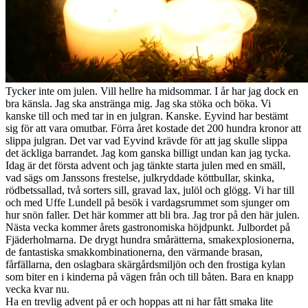
Tycker inte om julen. Vill hellre ha midsommar. I år har jag dock en
bra känsla. Jag ska anstränga mig. Jag ska stöka och böka. Vi
kanske till och med tar in en julgran. Kanske. Eyvind har bestämt
sig för att vara omutbar. Förra året kostade det 200 hundra kronor att
slippa julgran. Det var vad Eyvind krävde för att jag skulle slippa
det äckliga barrandet. Jag kom ganska billigt undan kan jag tycka.
Idag är det första advent och jag tänkte starta julen med en smäll,
vad sägs om Janssons frestelse, julkryddade köttbullar, skinka,
rödbetssallad, två sorters sill, gravad lax, julöl och glögg. Vi har till
och med Uffe Lundell på besök i vardagsrummet som sjunger om
hur snön faller. Det här kommer att bli bra. Jag tror på den här julen.
Nästa vecka kommer årets gastronomiska höjdpunkt. Julbordet på
Fjäderholmarna. De drygt hundra smårätterna, smakexplosionerna,
de fantastiska smakkombinationerna, den värmande brasan,
fårfällarna, den oslagbara skärgårdsmiljön och den frostiga kylan
som biter en i kinderna på vägen från och till båten. Bara en knapp
vecka kvar nu.
Ha en trevlig advent på er och hoppas att ni har fått smaka lite