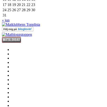
17
18
19
20
21
22
23
24
25
26
27
28
29
30
31
« jun
förrätt
huvudrätt
efterrätt
fredagsdrinken
kött
fisk
och
smått
skaldjur
och
sås
gott
dryck
grill
annat
där
stekhäll
till
husmanskost
sous