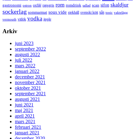
rom
skaldjur
sifon
gastronomi
romdrink
scan
oxfilé
ostron
rapsgris
sallad
sockerlag
sous vide
sås
sommarmat
svenskt kött
stekhäll
tonic
vaktelägg
vodka
vermouth
vitlök
äpple
Arkiv
juni 2023
september 2022
augusti 2022
juli 2022
mars 2022
januari 2022
december 2021
november 2021
oktober 2021
september 2021
augusti 2021
juni 2021
maj 2021
april 2021
mars 2021
februari 2021
januari 2021
december 2020