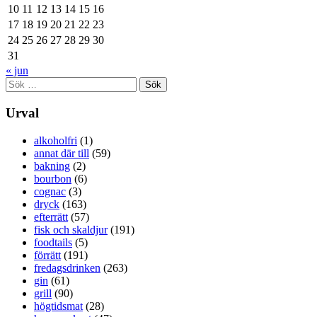
10
11
12
13
14
15
16
17
18
19
20
21
22
23
24
25
26
27
28
29
30
31
« jun
Sök
efter:
Urval
alkoholfri
(1)
annat där till
(59)
bakning
(2)
bourbon
(6)
cognac
(3)
dryck
(163)
efterrätt
(57)
fisk och skaldjur
(191)
foodtails
(5)
förrätt
(191)
fredagsdrinken
(263)
gin
(61)
grill
(90)
högtidsmat
(28)