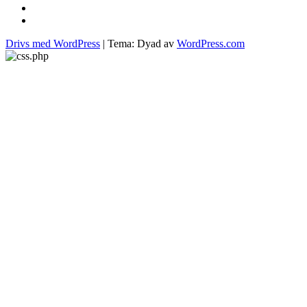
vide
molekylär
matlagning
pasta
Drivs med WordPress
|
Tema: Dyad av
WordPress.com