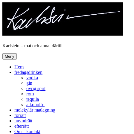
Hoppa
till
innehåll
Karlstein – mat och annat därtill
Meny
Hem
fredagsdrinken
vodka
gin
övrig sprit
rom
tequila
alkoholfri
molekylär matlagning
förrätt
huvudrätt
efterrätt
Om – kontakt