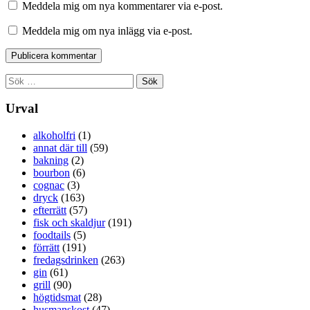
Meddela mig om nya kommentarer via e-post.
Meddela mig om nya inlägg via e-post.
Sök
efter:
Urval
alkoholfri
(1)
annat där till
(59)
bakning
(2)
bourbon
(6)
cognac
(3)
dryck
(163)
efterrätt
(57)
fisk och skaldjur
(191)
foodtails
(5)
förrätt
(191)
fredagsdrinken
(263)
gin
(61)
grill
(90)
högtidsmat
(28)
husmanskost
(47)