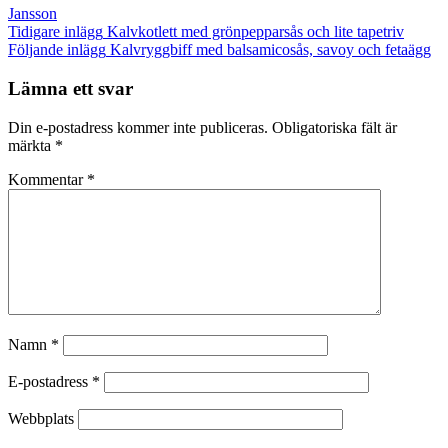
Jansson
Inläggsnavigering
Tidigare inlägg
Kalvkotlett med grönpepparsås och lite tapetriv
Följande inlägg
Kalvryggbiff med balsamicosås, savoy och fetaägg
Lämna ett svar
Din e-postadress kommer inte publiceras.
Obligatoriska fält är
märkta
*
Kommentar
*
Namn
*
E-postadress
*
Webbplats