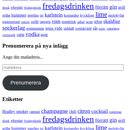
fredagsdrinken
gin
förrätt
grill
efterrätt
drink
fredagsdrink
lime
karlstein
hummer
isi
koriander
molekylär
ingefära
kyckling
grillat
rom
skaldjur
sifon
gastronomi
romdrink
scan
oxfilé
ostron
rapsgris
sallad
sockerlag
sous vide
sås
sommarmat
svenskt kött
stekhäll
tonic
vaktelägg
vodka
vermouth
vitlök
äpple
Prenumerera på nya inlägg
Ange din mailadress...
mailadress
Prenumerera
Etiketter
champagne
citron
cocktail
Bradley smoker
chili
campari
cointreau
fredagsdrinken
gin
förrätt
grill
efterrätt
drink
fredagsdrink
lime
karlstein
hummer
isi
koriander
molekylär
ingefära
kyckling
grillat