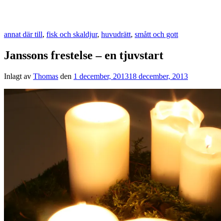
annat där till
,
fisk och skaldjur
,
huvudrätt
,
smått och gott
Janssons frestelse – en tjuvstart
Inlagt av
Thomas
den
1 december, 2013
18 december, 2013