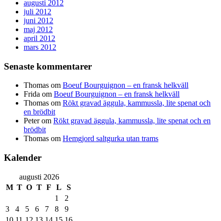
augusti 2012
juli 2012
juni 2012
maj 2012
april 2012
mars 2012
Senaste kommentarer
Thomas
om
Boeuf Bourguignon – en fransk helkväll
Frida
om
Boeuf Bourguignon – en fransk helkväll
Thomas
om
Rökt gravad äggula, kammussla, lite spenat och
en brödbit
Peter
om
Rökt gravad äggula, kammussla, lite spenat och en
brödbit
Thomas
om
Hemgjord saltgurka utan trams
Kalender
augusti 2026
M
T
O
T
F
L
S
1
2
3
4
5
6
7
8
9
10
11
12
13
14
15
16